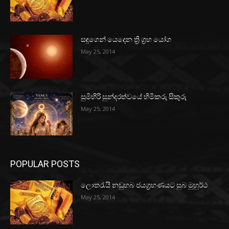
සඳුගෙන් යෙදෙන ත්‍රි ග්‍රහ යෝග
May 25, 2014
සුමිහිරි සුන්දරත්වයේ හිමිකරු සිකුරු
May 25, 2014
POPULAR POSTS
ලොතරැයි නඩුහබ ජයග්‍රහණයට සුබ මුහුර්ථ
May 25, 2014