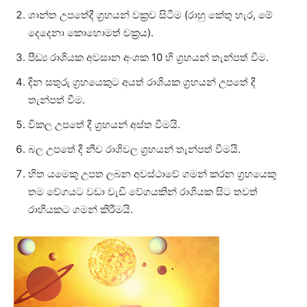
ශාන්ත උපතේදී ග්‍රහයන් වක්‍රව සිටීම (රාහු කේතු හැර, මේ
දෙදෙනා කොහොමත් චක්‍රය).
පීඩ්‍ය රාශියක අවසාන අංශක 10 හි ග්‍රහයන් තැන්පත් වීම.
දින සතුරු ග්‍රහයෙකුට අයත් රාශියක ග්‍රහයන් උපතේ දී
තැන්පත් වීම.
විකල උපතේ දී ග්‍රහයන් අස්‌ත වීමයි.
බල උපතේ දී නීච රාශිවල ග්‍රහයන් තැන්පත් වීමයි.
හිත යමෙකු උපත ලබන අවස්‌ථාවේ ගමන් කරන ග්‍රහයෙකු
තම වේගයට වඩා වැඩි වේගයකින් රාශියක සිට තවත්
රාහියකට ගමන් කිරීමයි.