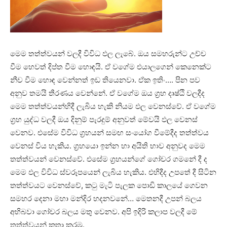
මෙම තත්ත්වයන් වලදී විවිධ ඵල ලැබේ. ඔය සමහරුන්ට උච්ච
වීම හෙවත් දිප්ත වීම හොඳයි. ඒ වගේම එයාලගෙන් කෙනෙක්‌ට
නීච වීම හොඳ වෙන්නත් ඉඩ තියෙනවා. ඒක ඉතිං…. පින පව
අනුව තමයි තීරණය වෙන්නේ. ඒ වගේම ඔය ග්‍රහ දෘෂ්ඨි වලදීද
මෙම තත්ත්වයන්හිදී ලැබිය හැකි නියම ඵල වෙනස්‌වේ. ඒ වගේම
ග්‍රහ යුද්ධ වලදී ඔය දිනුම් පැරදුම් අනුවත් මේවයි ඵල වෙනස්‌
වෙනව. එසේම විවිධ ග්‍රහයන් සමඟ සංයෝග වීමේදීද තත්ත්වය
වෙනස්‌ විය හැකිය. ග්‍රහයො ඉන්න හා අයිති භාව අනුවද මෙම
තත්ත්වයන් වෙනස්‌වේ. එසේම ග්‍රහයන්ගේ ගෝචර ගමනේ දී ද
මෙම ඵල විවිධ ස්‌වරූපයෙන් ලැබිය හැකිය. එහිදීද උපතේ දී සිටින
තත්ත්වයට වෙනස්‌වේ, කටු මැටි පැලක පොඩි කාලයේ ගෙවන
සමහර දෙනා මහා මන්දිර හදනවනේ… මෙතනදී උපන් බලය
අභිබවා ගෝචර බලය මතු වෙනව. අපි ඉදිරි කලාප වලදී මේ
තත්ත්වයන් කතා කරමු.