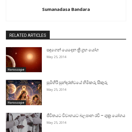
Sumanadasa Bandara
RELATED ARTICLES
සඳුගෙන් යෙදෙන ත්‍රි ග්‍රහ යෝග
May 25, 2014
Horoscope
සුමිහිරි සුන්දරත්වයේ හිමිකරු සිකුරු
May 25, 2014
Horoscope
ජීවිතයට විවාහයට බලපාන රවි – ශුක්‍ර යෝගය
May 25, 2014