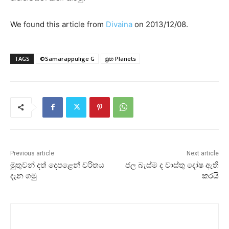
We found this article from
Divaina
on 2013/12/08.
TAGS
©Samarappulige G
ග්‍රහ Planets
Previous article
Next article
මුතුවන් දත් දෙපළෙන් චරිතය
ජල බැස්‌ම ද වාස්‌තු දෝෂ ඇති
දැන ගමු
කරයි