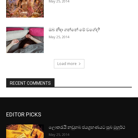
May 25, 2014
ඔබ නිදා ගන්නේ මේ වගේද?
May 25, 2014
Load more
RECENT COMMENTS
EDITOR PICKS
ලොතරැයි නඩුහබ ජයග්‍රහණයට සුබ මුහුර්ථ
May 25, 2014