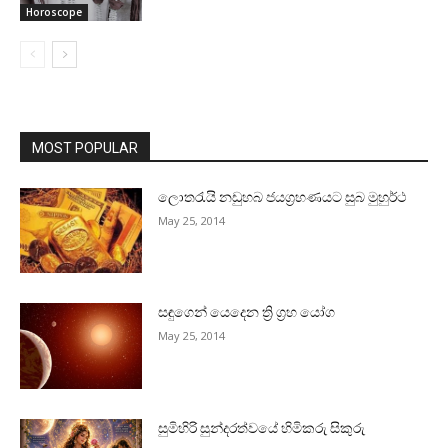
Horoscope
MOST POPULAR
ලොතරැයි නඩුහබ ජයග්‍රහණයට සුබ මුහුර්ථ
May 25, 2014
සඳුගෙන් යෙදෙන ත්‍රි ග්‍රහ යෝග
May 25, 2014
සුමිහිරි සුන්දරත්වයේ හිමිකරු සිකුරු