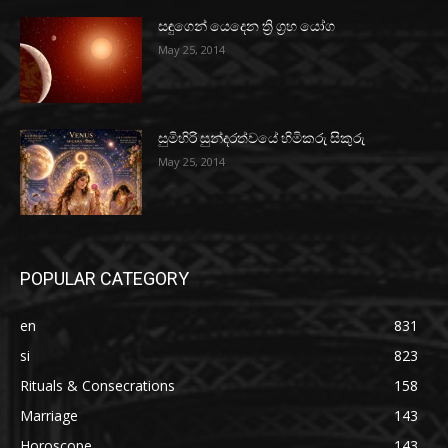
සඳුගෙන් යෙදෙන ත්‍රි ග්‍රහ යෝග
May 25, 2014
සුමිහිරි සුන්දරත්වයේ හිමිකරු සිකුරු
May 25, 2014
POPULAR CATEGORY
en
831
si
823
Rituals & Consecrations
158
Marriage
143
Horoscope
143