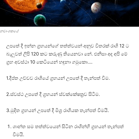
නවාංශකයේ
උපතේ දී ඉන්න ග්‍රහයන්ගේ තත්ත්වයන් අනුව විතරක්‌ රාශි 12 ට
බැලුවත් ලිපි 120 කට කරුණු තියෙනවා නේ. එනිසා අද අපි මේ
ග්‍රහ අවස්‌ථා 10 කෙටියෙන් හඳුනා ගමුකො….
1.දීප්ත උච්චව රාශියේ ග්‍රහයන් උපතේ දී තැන්පත් වීම.
2.ස්‌වස්‌ථ උපතේ දී ග්‍රහයන් ස්‌වක්‌කේෂත්‍රව සිටීම.
3.මුදිත ග්‍රහයන් උපතේ දී මිශ්‍ර රාශියක තැන්පත් වීමයි.
ශාන්ත සම තත්ත්වයෙන් සිටින රාශින්හි ග්‍රහයන් තැන්පත්
වීමයි.