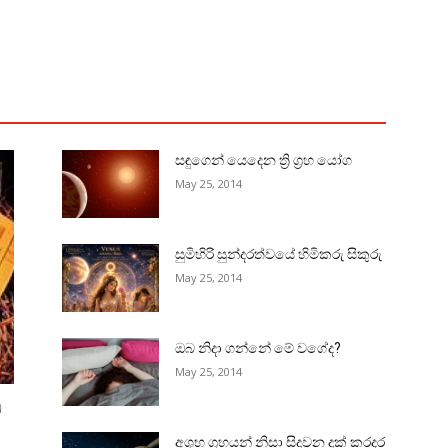
සඳුගෙන් යෙදෙන ත්‍රි ග්‍රහ යෝග
May 25, 2014
සුමිහිරි සුන්දරත්වයේ හිමිකරු සිකුරු
May 25, 2014
ඔබ නිදා ගන්නේ මේ වගේද?
May 25, 2014
බ
අශුභ ග්‍රහයන් නිසා සිදුවන දුක්‌ කරදර