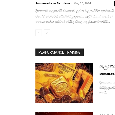
Sumanadasa Bandara
-
May 25, 2014
දිනපතාම ලොතරැයි වාසනාව උරගා බලන පිරිස අපමණයි.
වගේම තව පිරිස්‌ රේස්‌ ඔට්‌ටු දානවා. සල්ලි ටිකක්‌ යහමින්
හොයා ගන්න පුළුවන් වෙයිද කියල අනුමානෙට තමයි...
PERFORMANCE TRAINING
ලොතරැ
Sumanada
දිනපතාම ල
ඔට්‌ටු දාන
තමයි...