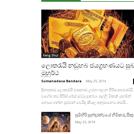
Feng Shui
ලොතරැයි නඩුහබ ජයග්‍රහණයට සු
මුහුර්ථ
Sumanadasa Bandara
-
May 25, 2014
දිනපතාම ලොතරැයි වාසනාව උරගා බලන පිරිස අපමණයි.
වගේම තව පිරිස්‌ රේස්‌ ඔට්‌ටු දානවා. සල්ලි ටිකක්‌ යහමින්
හොයා ගන්න පුළුවන් වෙයිද කියල අනුමානෙට තමයි...
සුමිහිරි සුන්දරත්වයේ හිමිකරු සිකු
May 25, 2014