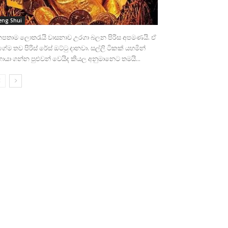
eng Shui
නපතාම ලොතරැයි වාසනාව උරගා බලන පිරිස අපමණයි. ඒ
ේම තව පිරිස්‌ රේස්‌ ඔට්‌ටු දානවා. සල්ලි ටිකක්‌ යහමින්
යා ගන්න පුළුවන් වෙයිද කියල අනුමානෙට තමයි...