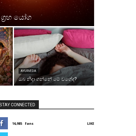
 ග්‍රහ යෝග
AYURVEDA
ඔබ නිදා ගන්නේ මේ වගේද?
STAY CONNECTED
16,985
Fans
LIKE