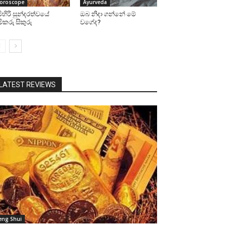
oroscope
Ayurveda
මිහිරි සුන්දරත්වයේ
ඔබ නිදා ගන්නේ මේ
මිකරු සිකුරු
වගේද?
LATEST REVIEWS
eng Shui