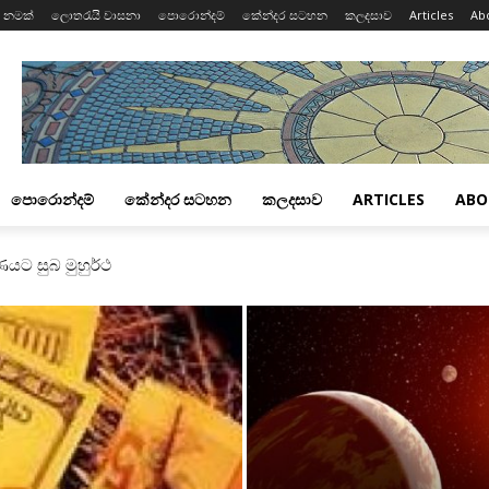
 නමක්
ලොතරැයි වාසනා
පොරොන්දම්
කේන්දර සටහන
කලදසාව
Articles
Ab
පොරොන්දම්
කේන්දර සටහන
කලදසාව
ARTICLES
ABO
යට සුබ මුහුර්ථ