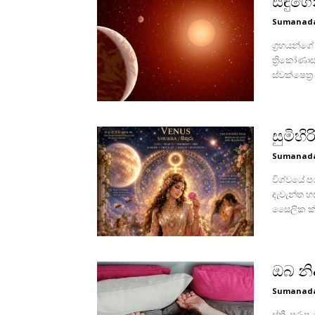
සඳුගෙන
Sumanada
ග්‍රහයන්ග
ත්‍රිකෝණාස
ස්‌වක්‌ෂෙත්‍
සුමිහි
Sumanada
විශ්වයේ ප
දැවැන්ත හස
සෛලික ක්‌
ඔබ නි
Sumanada
ස්‌ත්‍රී, 