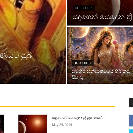
HOROSCOPE
සඳුගෙන් යෙදෙන ත්‍රි
හණයට සුබ
HOROSCOPE
සුමිහිරි සුන්දරත්වයේ හිමිකරු
සිකුරු
සඳුගෙන් යෙදෙන ත්‍රි ග්‍රහ යෝග
May 25, 2014