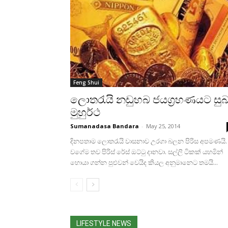
Feng Shui
ලොතරැයි නඩුහබ ජයග්‍රහණයට සු
මුහුර්ථ
Sumanadasa Bandara
-
May 25, 2014
දිනපතාම ලොතරැයි වාසනාව උරගා බලන පිරිස අපමණයි.
වගේම තව පිරිස්‌ රේස්‌ ඔට්‌ටු දානවා. සල්ලි ටිකක්‌ යහමින්
හොයා ගන්න පුළුවන් වෙයිද කියල අනුමානෙට තමයි...
LIFESTYLE NEWS