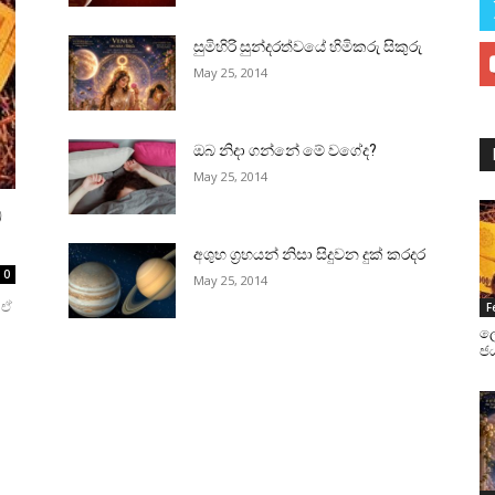
සුමිහිරි සුන්දරත්වයේ හිමිකරු සිකුරු
May 25, 2014
ඔබ නිදා ගන්නේ මේ වගේද?
May 25, 2014
බ
අශුභ ග්‍රහයන් නිසා සිදුවන දුක්‌ කරදර
0
May 25, 2014
 ඒ
F
ල
ජය