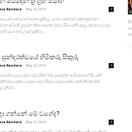
් යෙදෙන ත්‍රි ග්‍රහ යෝග
sa Bandara
-
May 25, 2014
0
F
ේ සංයෝගයන්ගෙන් අගනා ප්‍රතිඵල ගෙන දෙන්නේ කේන්ද්‍රස්‌ථාන -
දි
්‌ථාන අධිපති ග්‍රහයන් නිසා තැනක එකට සිටීමෙනි. අදාළ ස්‌ථානය උච්ච
වග
ර රාශි වූයේ නම් උසස්‌ ප්‍රතිඵල...
හො
රි සුන්දරත්වයේ හිමිකරු සිකුරු
sa Bandara
-
May 25, 2014
0
රමේශ්වරයා වූ සූර්ය රජු විසින් ඒක සෛලික ඇමීබාවාගේ සිට අති
්‌තිරාජයා දක්‌වා වූ අපා දෙපා සිවුපා බහුපා සත්ව සන්තතියත් ඒක
ලැනීඩේ...
දා ගන්නේ මේ වගේද?
sa Bandara
-
May 25, 2014
0
පුරුෂ භේදයකින් තොරව පුද්ගලයන් විවිධ ඉරියව්වලින් නිදා ගනී. එම නිදන