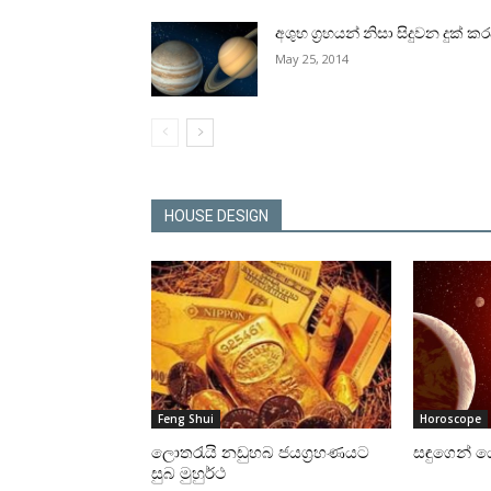
අශුභ ග්‍රහයන් නිසා සිදුවන දුක්‌ ක
May 25, 2014
HOUSE DESIGN
Feng Shui
Horoscope
ලොතරැයි නඩුහබ ජයග්‍රහණයට
සඳුගෙන් යෙ
සුබ මුහුර්ථ