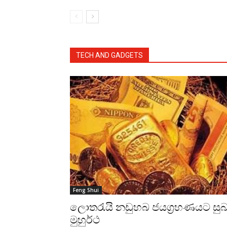
TECH AND GADGETS
Feng Shui
ලොතරැයි නඩුහබ ජයග්‍රහණයට සු
මුහුර්ථ