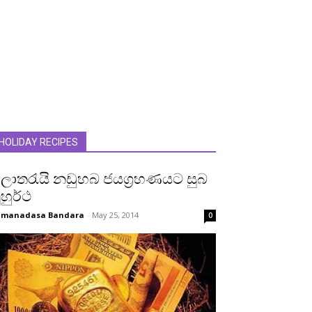
HOLIDAY RECIPES
ොතරැයි නඩුහබ ජයග්‍රහණයට සුබ
ුහුර්ථ
umanadasa Bandara
-
May 25, 2014
0