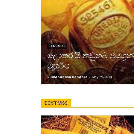
FENG SHUI
ලොතරැයි නඩුහබ ජයග්‍ර
මුහුර්ථ
Sumanadasa Bandara
-
May 25, 2014
DON'T MISS