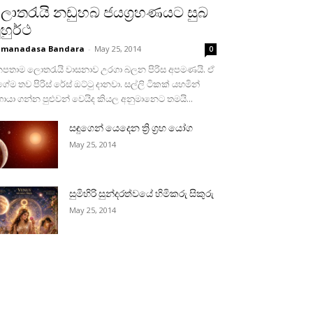
ොතරැයි නඩුහබ ජයග්‍රහණයට සුබ
ුහුර්ථ
umanadasa Bandara
-
May 25, 2014
0
නපතාම ලොතරැයි වාසනාව උරගා බලන පිරිස අපමණයි. ඒ
ේම තව පිරිස්‌ රේස්‌ ඔට්‌ටු දානවා. සල්ලි ටිකක්‌ යහමින්
යා ගන්න පුළුවන් වෙයිද කියල අනුමානෙට තමයි...
සඳුගෙන් යෙදෙන ත්‍රි ග්‍රහ යෝග
May 25, 2014
සුමිහිරි සුන්දරත්වයේ හිමිකරු සිකුරු
May 25, 2014