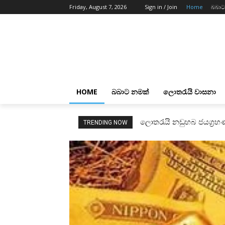
Friday, August 7, 2026
Sign in / Join
Home
බබාට
HOME
බබාට නමක්
ලොතරැයි වාසනා
ලොතරැයි නඩුහබ ජයග්‍රහණ
TRENDING NOW