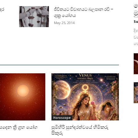
ල
රදර
ජීවිතයට විවාහයට බලපාන රවි –
ම
ශුක්‍ර යෝගය
S
May 25, 2014
දි
වග
හො
Horoscope
දෙන ත්‍රි ග්‍රහ යෝග
සුමිහිරි සුන්දරත්වයේ හිමිකරු
සිකුරු