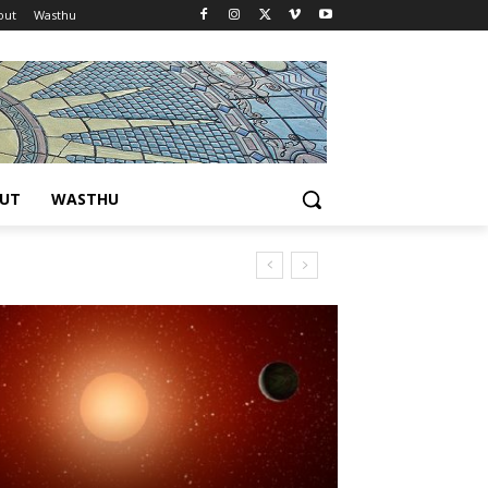
out
Wasthu
UT
WASTHU