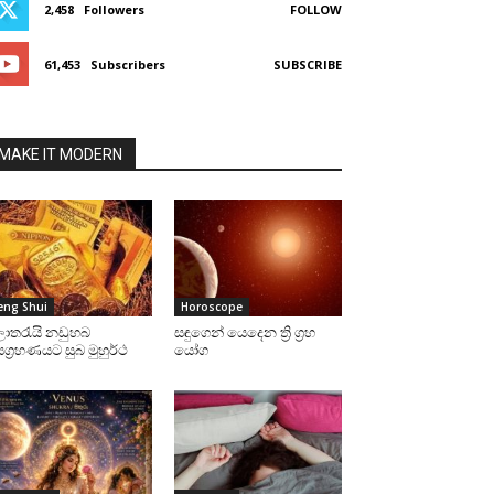
2,458
Followers
FOLLOW
61,453
Subscribers
SUBSCRIBE
MAKE IT MODERN
eng Shui
Horoscope
ොතරැයි නඩුහබ
සඳුගෙන් යෙදෙන ත්‍රි ග්‍රහ
ග්‍රහණයට සුබ මුහුර්ථ
යෝග