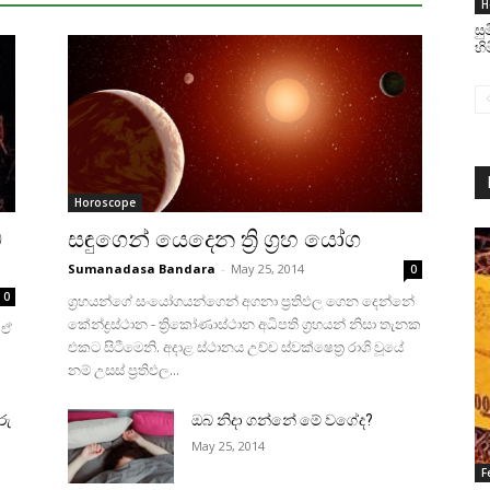
H
සු
හි
Horoscope
බ
සඳුගෙන් යෙදෙන ත්‍රි ග්‍රහ යෝග
Sumanadasa Bandara
-
May 25, 2014
0
0
ග්‍රහයන්ගේ සංයෝගයන්ගෙන් අගනා ප්‍රතිඵල ගෙන දෙන්නේ
කේන්ද්‍රස්‌ථාන - ත්‍රිකෝණාස්‌ථාන අධිපති ග්‍රහයන් නිසා තැනක
 ඒ
එකට සිටීමෙනි. අදාළ ස්‌ථානය උච්ච ස්‌වක්‌ෂෙත්‍ර රාශි වූයේ
නම් උසස්‌ ප්‍රතිඵල...
රු
ඔබ නිදා ගන්නේ මේ වගේද?
May 25, 2014
F