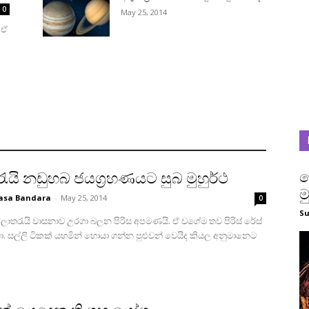
0
May 25, 2014
 ඒ
ල
යි නඩුහබ ජයග්‍රහණයට සුබ මුහුර්ථ
ම
sa Bandara
-
May 25, 2014
0
S
ොතරැයි වාසනාව උරගා බලන පිරිස අපමණයි. ඒ වගේම තව පිරිස්‌ රේස්‌
වා. සල්ලි ටිකක්‌ යහමින් හොයා ගන්න පුළුවන් වෙයිද කියල අනුමානෙට