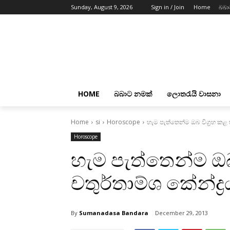
Sunday, August 9, 2026
Sign in / Join
Home
බබා
HOME
බබාට නමක්
ලොතරැයි වාසනා
Home
si
Horoscope
හැම පැත්තෙන්ම ඔබ විග්‍රහ කළ හ
Horoscope
හැම පැත්තෙන්ම ඔබ 
චතුර්තාම්ශ කේන්ද්‍
By
Sumanadasa Bandara
December 29, 2013