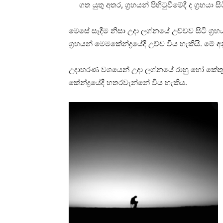
ගත යුතු අතර, ග්‍රහයන් පිහිටුවීමේදී ද ග්‍රහයා
මෙසේ සෑදීම නිසා උදා ලග්නයේ උච්චව සිටි ග්‍රහ
ග්‍රහයන් ‌මෙමකේන්ද්‍රයේදී උච්ච විය හැකියි. මේ
උදාහරණ වශයෙන් උදා ලග්නයේ රාහු හෝ කේතු හ
කේන්ද්‍රයේදී හතරවැන්නේ විය හැකිය.