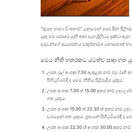
“තුයශ භාග්‍ය චිංතනම්” යනුවෙන් පෙර පින පිළිබඳ
යුතු බව පරාශර මුනි ඉතා පැහැදිලිවම දක්‌වා ඇත
දරුවන්ගේ අධ්‍යාපනය චතුර්තාම්ශ නොහොත් භාග්‍ය
මෙය නීති හතරකට යටත්ව සාදා ගත යු
උපත මුල් අංශක 7.30 ඇතුළත නම් එම රාශි නා
පිහිටුවීමේදී ද මෙම නීතිය පිළිපැදිය යුතුය.
උපත අංශක 7.30 ත් 15.00 අතර නම් උදා ලග්
ගත යුතුය.
උපත අංශක 15.00 ත් 22.30 ත් අතර නම් උදා
වශයෙන් ගත යුතුය. ග්‍රහයන් පිහිටුවීමේදී ද 
උපත අංශක 22.30 ත් අංශක 30.00 අතර නම් 