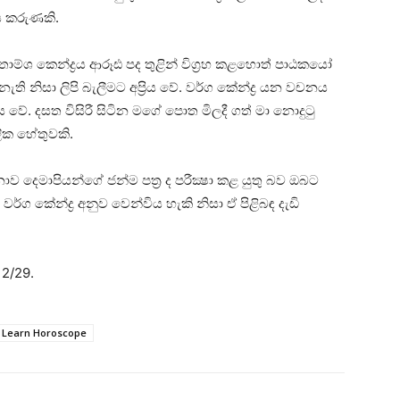
ීය කරුණකි.
තාම්ශ කෙන්ද්‍රය ආරූඪ පද තුළින් විග්‍රහ කළහොත් පාඨකයෝ
ැති නිසා ලිපි බැලීමට අප්‍රිය වේ. වර්ග කේන්ද්‍ර යන වචනය
ිය වේ. දසත විසිරී සිටින මගේ පොත මිලදී ගත් මා නොදුටු
ලික හේතුවකි.
 දෙමාපියන්ගේ ජන්ම පත්‍ර ද පරීක්‍ෂා කළ යුතු බව ඔබට
 කේන්ද්‍ර අනුව වෙන්විය හැකි නිසා ඒ පිළිබඳ දැඩි
2/29.
් Learn Horoscope