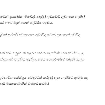
් ගමෙන් ප්‍රයෝජන තිබේද? නැද්ද? ඉඩකඩම් ලබා ගත හැකිද?
‍රයේ හතර වැන්නෙන් පැවසිය හැකිය.
 දරුවන් සරසවි අධ්‍යාපනය ලබාවිද තමන් උගතෙක්‌ වේවිද
‌ අරං යනුවෙන් ආදරය කරන දෙපාර්ශ්වයම අවස්‌ථා ලද
කේන්ද්‍රයෙන් පැවසිය හැකිය. මෙය පොරොන්දම් තුළින් බැලිය
ුර්තාම්ශ කේන්ද්‍රය තවදුරටත් කරුණු දැන ගැනීමට ආරූඪ පද
ෙනම මාතෘකාවකින් විස්‌තර කරමි.)