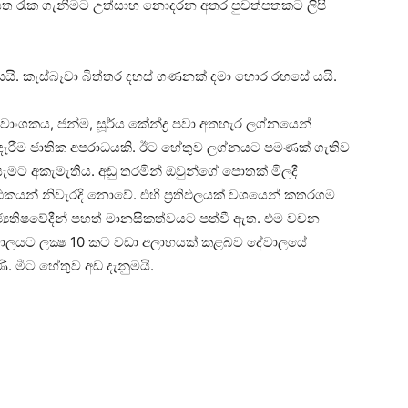
 වියත රැක ගැනීමට උත්සාහ නොදරන අතර පුවත්පතකට ලිපි
යි. කැස්‌බෑවා බිත්තර දහස්‌ ගණනක්‌ දමා හොර රහසේ යයි.
ංශකය, ජන්ම, සූර්ය කේන්ද්‍ර පවා අතහැර ලග්නයෙන්
දැරීම ජාතික අපරාධයකි. ඊට හේතුව ලග්නයට පමණක්‌ ගැතිව
මට අකැමැතිය. අඩු තරමින් ඔවුන්ගේ පොතක්‌ මිලදී
කයන් නිවැරදි නොවේ. එහි ප්‍රතිඵලයක්‌ වශයෙන් කතරගම
‍යෙතිෂවේදීන් පහත් මානසිකත්වයට පත්වී ඇත. එම වචන
වාලයට ලක්‍ෂ 10 කට වඩා අලාභයක්‌ කළබව දේවාලයේ
ණි. මීට හේතුව අඩ දැනුමයි.