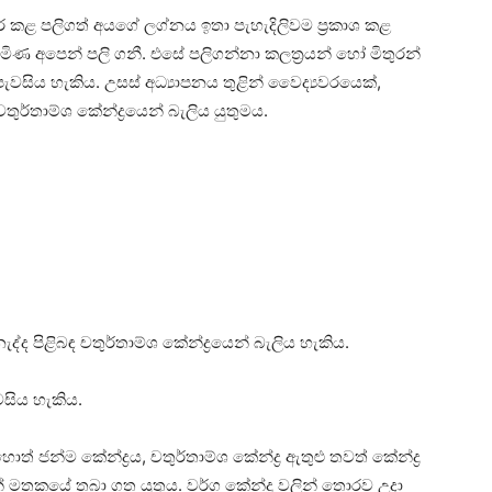
ළ පලිගත් අයගේ ලග්නය ඉතා පැහැදිලිවම ප්‍රකාශ කළ
පැමිණ අපෙන් පලි ගනී. එසේ පලිගන්නා කලත්‍රයන් හෝ මිතුරන්
පැවසිය හැකිය. උසස්‌ අධ්‍යාපනය තුළින් වෛද්‍යවරයෙක්‌,
ුර්තාම්ශ කේන්ද්‍රයෙන් බැලිය යුතුමය.
්ද පිළිබඳ චතුර්තාම්ශ කේන්ද්‍රයෙන් බැලිය හැකිය.
මසිය හැකිය.
ොහොත් ජන්ම කේන්ද්‍රය, චතුර්තාම්ශ කේන්ද්‍ර ඇතුළු තවත් කේන්ද්‍ර
් මතකයේ තබා ගත යුතුය. වර්ග කේන්ද්‍ර වලින් තොරව උදා