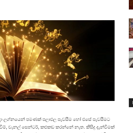
රයේ උදා ලග්නයෙන් පමණක්‌ පලාඵල පැවසීම හෝ එසේ පැවසීමට
න්වීම්, චැනල් සෙන්ටර්, කළුකඩ කරන්නේ නැත. කිසිදු දැන්වීමක්‌