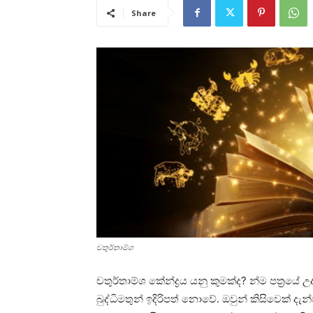
Share
චතුර්තාම්ශ
චතුර්තාම්ශ කේන්ද්‍රය යනු කුමක්ද? න්ම පත්‍
බුද්ධිමතුන් ඉදිරිපත් නොවේ. ඔවුන් කිසිවෙක්‌ දැ