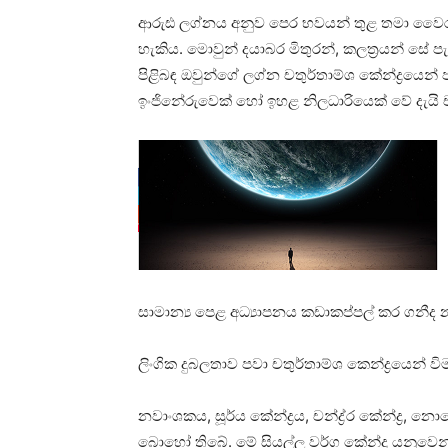
ආරුඪ ලග්නය අනුව පෙර භවයන් තුළ තමා වෛර ක
හැකිය. මොවුන් දයාබර මිතුරන්, කලත්‍රයන් සේ 
පිළිබඳ ඔවුන්ගේ ලග්න චතුර්තාම්ශ කේන්ද්‍රයෙන් 
ඉංජිනේරුවෙක්‌ හෝ ඉහළ නිලධාරියෙක්‌ වේ දැයි චත
සාමාන්‍ය පෙළ අධ්‍යාපනය කඩාකප්පල් කර ගනීද නැද
ලිංගික දුබලතාව පවා චතුර්තාම්ශ කෙන්ද්‍රයෙන් වි
නවාංශකය, සූර්ය කේන්ද්‍රය, චන්ද්‍ර්‍ර කේන්ද්‍ර, න
බොහෝ තිබේ. මේ සියල්ල වර්ග කේන්ද්‍ර යනුවෙන