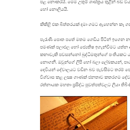
පළ නොකරයි. මෙම උතුම් ශාස්‌ත්‍රය තුළින් බඩ
හෝ නොලියයි.
කිකිළි එක බිත්තරයක්‌ දමා ගමට ඇහෙන්න කෑ ගස
පැරැණි පොත පතේ මතම ගෙඩිය පිටින් ඉගෙන නවා
පමණක්‌ පලාඵල හෝ ජ්‍යෙතිෂ ඉගැන්වීමට යත්න 
කනාවැකි පවසන්නෝ බුද්ධිමතුන්ගේ පංතියකට යැ
නොගනී. ඔවුන්ගේ ලිපි හෝ බලා ලේඛකයන්, පාඨ
දෙවියන් දේවාලයට වඩින බව පැවසීමට තරම් ජ්
විශ්වාස කළ ලක්‍ෂ ගාණක්‌ ජනතාව කතරගම දේ
රත්නායක මහතා ප්‍රසිද්ධ පුවත්පත්වලට ලියා තිබි