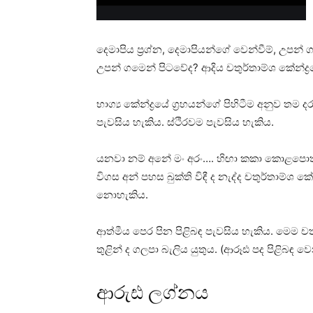
දෙමාපිය ප්‍රශ්න, දෙමාපියන්ගේ වෙන්වීම්, උපන
උපන් ගමෙන් පිටවේද? ආදිය චතුර්තාම්ශ කේන්ද්
භාග්‍ය කේන්ද්‍රයේ ග්‍රහයන්ගේ පිහිටීම අනුව තම
පැවසිය හැකිය. ස්‌ථිරවම පැවසිය හැකිය.
යනවා නම් අනේ මං අරං…. හිඟා කකා කොළපොතක්
විගස අන් පහස බුක්‌ති විඳී ද නැද්ද චතුර්තාම්ශ 
නොහැකිය.
ආත්මීය පෙර පින පිළිබඳ පැවසිය හැකිය. මෙම චත
තුළින් ද ගලපා බැලිය යුතුය. (ආරූඪ පද පිළිබඳ ව
ආරුඪ ලග්නය