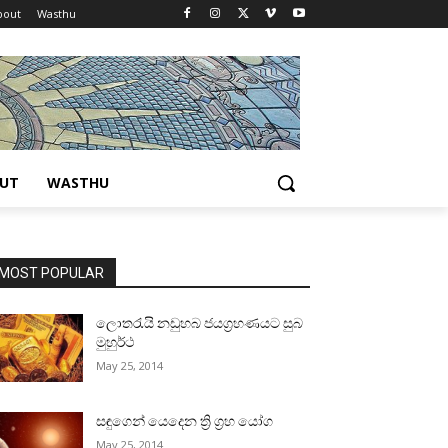
bout
Wasthu
UT
WASTHU
MOST POPULAR
ලොතරැයි නඩුහබ ජයග්‍රහණයට සුබ
මුහුර්ථ
May 25, 2014
සඳුගෙන් යෙදෙන ත්‍රි ග්‍රහ යෝග
May 25, 2014