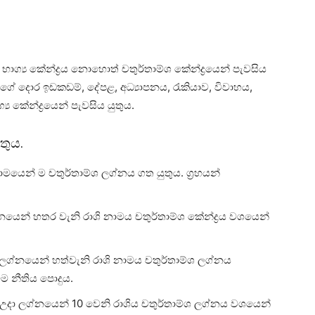
 භාග්‍ය කේන්ද්‍රය නොහොත් චතුර්තාම්ශ කේන්ද්‍රයෙන් පැවසිය
. ගේ දොර ඉඩකඩම්, දේපළ, අධ්‍යාපනය, රැකියාව, විවාහය,
 කේන්ද්‍රයෙන් පැවසිය යුතුය.
තුය.
මයෙන් ම චතුර්තාම්ශ ලග්නය ගත යුතුය. ග්‍රහයන්
නයෙන් හතර වැනි රාශි නාමය චතුර්තාම්ශ කේන්ද්‍රය වශයෙන්
 ලග්නයෙන් හත්වැනි රාශි නාමය චතුර්තාම්ශ ලග්නය
මෙම නීතිය පොදුය.
උදා ලග්නයෙන් 10 වෙනි රාශිය චතුර්තාම්ශ ලග්නය වශයෙන්