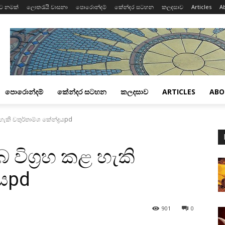
ට නමක්
ලොතරැයි වාසනා
පොරොන්දම්
කේන්දර සටහන
කලදසාව
Articles
A
පොරොන්දම්
කේන්දර සටහන
කලදසාව
ARTICLES
ABO
ැකි චතුර්තාම්ශ කේන්ද්‍රයpd
විග්‍රහ කළ හැකි
රයpd
901
0