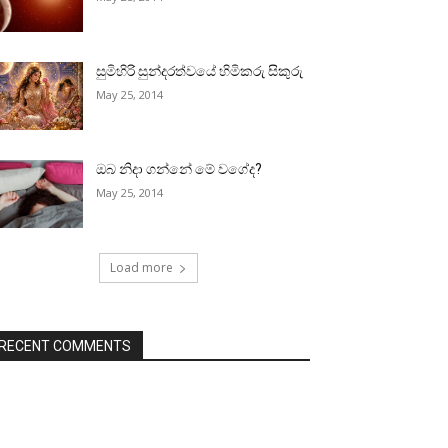
සුමිහිරි සුන්දරත්වයේ හිමිකරු සිකුරු
May 25, 2014
ඔබ නිදා ගන්නේ මේ වගේද?
May 25, 2014
Load more
RECENT COMMENTS