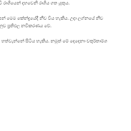
 සිටි රාශියෙන් දහවෙනි රාශිය ගත යුතුය.
යන් ‌මෙම කේන්ද්‍රයේදී නීච විය හැකිය. උදා ලග්නයේ නීච
 අනුව ප්‍රතිඵල නවීකරණය වේ.
ත්වැන්නේ සිටිය හැකිය. නමුත් මේ දෙදෙනා චතුර්තාම්ශ