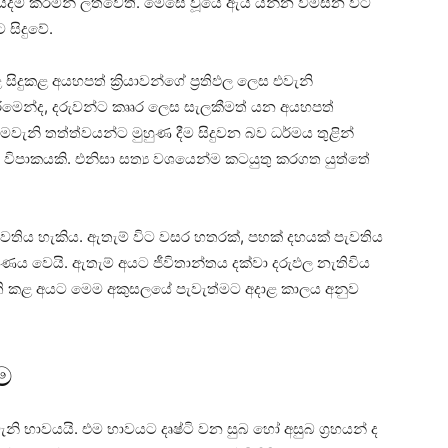
වියදම් කරමින් ලතවෙති. මෙසේ වූයේ ඇයි යන්න විමසන විට
සිදුවේ.
දුකළ අයහපත් ක්‍රියාවන්ගේ ප්‍රතිඵල ලෙස එවැනි
ිරීමෙන්ද, දරුවන්ට කෲර ලෙස සැලකීමත් යන අයහපත්
ෙවැනි තත්ත්වයන්ට මුහුණ දීම සිදුවන බව ධර්මය තුළින්
ාප විපාකයකි. එනිසා සත්‍ය වශයෙන්ම කටයුතු කරගත යුත්තේ
ිය හැකිය. ඇතැම් විට වසර හතරක්‌, පහක්‌ දහයක්‌ පැවතිය
ය වෙයි. ඇතැම් අයට ජීවිතාන්තය දක්‌වා දරුඵල නැතිවිය
න්ති කළ අයට මෙම අකුසලයේ පැවැත්මට අදාළ කාලය අනුව
ම
ැනි භාවයයි. එම භාවයට දෘෂ්ටි වන සුබ හෝ අසුබ ග්‍රහයන් ද