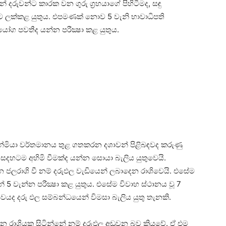
් දරුවන්ට කාරක වන ගුරු ග්‍රහයාගේ පිහිටීමද, සඳු
කට ලක්‌කළ යුතුය. එපමණක්‌ නොව 5 වැනි භාවාධිපති
ග පවතීද යන්න පරීක්‍ෂා කළ යුතුය.
ජන්මියා වර්තමානය තුළ ගතකරන දශාවන් පිළිබඳවද කරුණු
‌ද සදහටම අහිමි වීමක්‌ද යන්න සොයා බැලිය යුතුවෙයි.
යන ජලරාශි වී නම් දරුඵල වැඩියෙන් ලබාදෙන රාශිවෙයි. එසේම
න් 5 වැන්න පරීක්‍ෂා කළ යුතුය. එසේම විවාහ ස්‌ථානය වූ 7
භාවයද දරු ඵල සම්බන්ධයෙන් විමසා බැලිය යුතු තැනකි.
කර යන රාශියක සිටින්නේ නම් දරුඵල අඩුවන බව කියවේ. ඒ එම