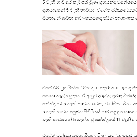
5 වැනි භාවයේ තැම්පත් වුණ ග්‍රහයන්ද විශේෂයෙන
ග්‍රහයාගෙන් 5 වැනි භාවයද, විශේෂ පරීක්‍ෂණය
සිටින්නේ කුමන නවාංශකයකද එයින් නාශාංශක යෝ
එසේ එම ග්‍රහයින්ගේ මහ දශා අතුරු දශා ගැනද 
සොයා බැලිය යුතුය. ඒ අනුව දරුඵල ප්‍රමාද වීමක්
කේන්ද්‍රයේ 5 වැනි භාවය කටක, වෘශ්චික, මීන 
5 වැනි භාවය අසුබව පිහිටියේ නම් සඳු ග්‍රහයාගෙ
වැනි භාවයෙන් 5 වැන්නවූ කේන්ද්‍රයේ 11 වැනි 
එසේම චන්ද්‍රයා මේෂ, මිථුන, සිංහ, කන්‍යා, ම