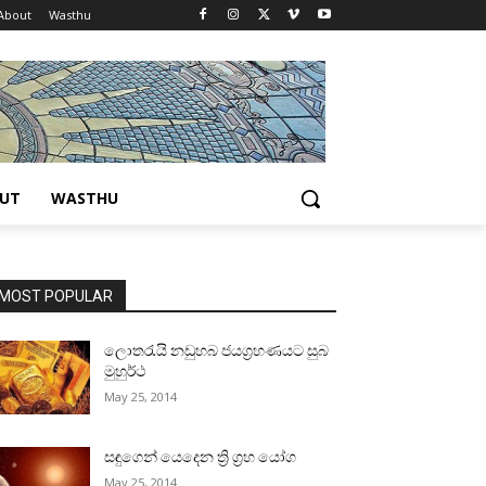
About
Wasthu
UT
WASTHU
MOST POPULAR
ලොතරැයි නඩුහබ ජයග්‍රහණයට සුබ
මුහුර්ථ
May 25, 2014
සඳුගෙන් යෙදෙන ත්‍රි ග්‍රහ යෝග
May 25, 2014