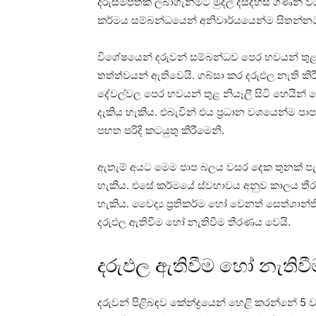
දරුසම්පතක්‌ ලබාගැනීමට මුදල් දසදහස්‌ ගණන් 
කර්මය සම්බන්ධයෙන් අනිවාර්යයෙන්ම සිතන්නට 
විශේෂයෙන් දරුවන් සම්බන්ධව පෙර භවයන් තුළ සි
තත්ත්වයන් ඇතිවෙයි. ගබ්සා කර දරුඵල නැති ක
දේවල්වල පෙර භවයන් තුළ නියෑලී සිටි හෙයින් ම
දැකිය හැකිය. එබැවින් එය ප්‍රධාන වශයෙන්ම ප
පහත පරිදි කටයුතු කිරීමෙනි.
ඇතැම් අයට මෙම පාප බලය වසර දෙක තුනක්‌ පැවත
හැකිය. එසේ කර්මයේ ස්‌වභාවය අනුව කාලය තීරණ
හැකිය. වෛද්‍ය ප්‍රතිකර්ම හෝ වෙනත් සෙත්ශා
දරුඵල ඇතිවීම හෝ නැතිවීම තීරණය වෙයි.
දරුඵල ඇතිවීම හෝ නැතිවී
දරුවන් පිළිබඳව කේන්ද්‍රයෙන් හෙළි කරන්නේ 5 ව