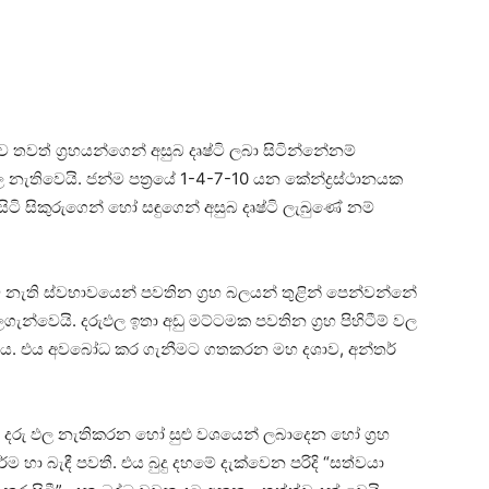
තවත් ග්‍රහයන්ගෙන් අසුබ දෘෂ්ටි ලබා සිටින්නේනම්
ල නැතිවෙයි. ජන්ම පත්‍රයේ 1-4-7-10 යන කේන්ද්‍රස්‌ථානයක
ටි සිකුරුගෙන් හෝ සඳුගෙන් අසුබ දෘෂ්ටි ලැබුණේ නම්
නැති ස්‌වභාවයෙන් පවතින ග්‍රහ බලයන් තුළින් පෙන්වන්නේ
ගැන්වෙයි. දරුඵල ඉතා අඩු මට්‌ටමක පවතින ග්‍රහ පිහිටීම් වල
බවය. එය අවබෝධ කර ගැනීමට ගතකරන මහ දශාව, අන්තර්
ී දරු ඵල නැතිකරන හෝ සුළු වශයෙන් ලබාදෙන හෝ ග්‍රහ
්ම හා බැඳී පවතී. එය බුදු දහමේ දැක්‌වෙන පරිදි “සත්වයා