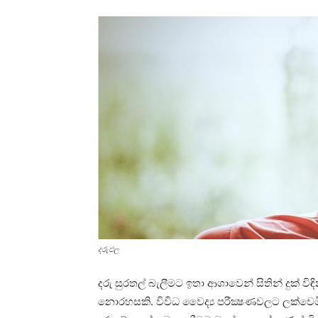
දරුඵල
දරු සුරතල් බැලීමට ඉතා ආශාවෙන් සිතින් දුක්‌ ව
නොරහසකි. විවිධ වෛද්‍ය පරීක්‍ෂණවලට ලක්‌වෙමි