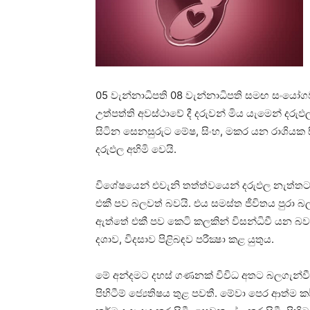
05 වැන්නාධිපති 08 වැන්නාධිපති සමඟ සංයෝගව 
උත්පත්ති අවස්‌ථාවේ දී දරුවන් මිය යැමෙන් දරුඵ
සිටින සෙනසුරුට මේෂ, සිංහ, මකර යන රාශියක සි
දරුඵල අහිමි වෙයි.
විශේෂයෙන් එවැනි තත්ත්වයෙන් දරුඵල නැත්තට 
එකී පව බලවත් බවයි. එය සමස්‌ත ජීවිතය පුරා බල
ඇත්තේ එකී පව කෙටි කලකින් විසන්ධිවී යන 
දශාව, විදසාව පිළිබඳව පරීක්‍ෂා කළ යුතුය.
මේ අන්දමට දහස්‌ ගණනක්‌ විවිධ අතට බලගැන්ව
පිහිටීම් ජ්‍යෙතිෂය තුළ පවතී. මේවා පෙර ආත්ම කර