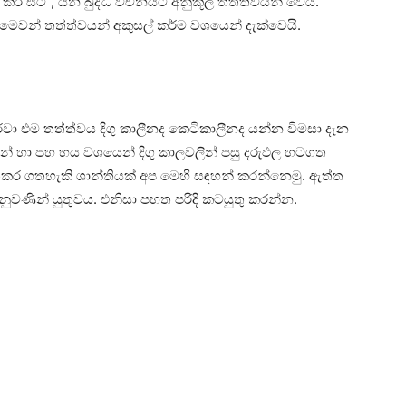
ට කර සිටී”, යන බුද්ධ වචනයට අනුකූල තත්ත්වයන් වෙයි.
මෙවන් තත්ත්වයන් අකුසල් කර්ම වශයෙන් දැක්‌වෙයි.
 කරවා එම තත්ත්වය දිගු කාලීනද කෙටිකාලීනද යන්න විමසා දැන
න් හා පහ හය වශයෙන් දිගු කාලවලින් පසු දරුඵල හටගත
ිකර ගතහැකි ශාන්තියක්‌ අප මෙහි සඳහන් කරන්නෙමු. ඇත්ත
ුවණින් යුතුවය. එනිසා පහත පරිදි කටයුතු කරන්න.