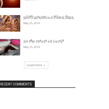
සුමිහිරි සුන්දරත්වයේ හිමිකරු සිකුරු
May 25, 2014
ඔබ නිදා ගන්නේ මේ වගේද?
May 25, 2014
Load more
RECENT COMMENTS