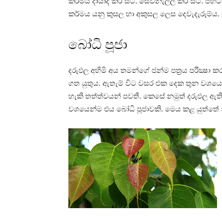
කර්මය දායාද කර සිටී. සෙවනැල්ල කර සිටී. පිහි
කර්මය යනු කුසල හා අකුසල ලෙස දෙවැදැරුම්ය. 
බෝධි පූජා
දරුඵල අහිමි අය තමන්ගේ ජන්ම පත්‍රය පරීක්‍ෂා
ගත යුතුය. ඇතැම් විට වසර එක දෙක තුන වශයෙ
හැකි තත්ත්වයන් පවතී. කෙසේ නමුත් දරුඵල ඇත
වශයෙන්ම එය බෝධි පූජාවකි. මෙය කළ යුත්තේ න