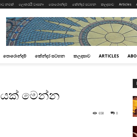
ාට නමක්
ලොතරැයි වාසනා
පොරොන්දම්
කේන්දර සටහන
කලදසාව
Articles
පොරොන්දම්
කේන්දර සටහන
කලදසාව
ARTICLES
ABO
මයක්‌ මෙන්න
658
0