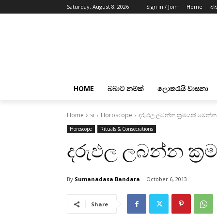
Saturday, August 8, 2026
Sign in / Join
Home
බබ
HOME
බබාට නමක්
ලොතරැයි වාසනා
Home
si
Horoscope
දරුඵල ලබන්න ක්‍රමයක්‌ මෙන්න
Horoscope
Rituals & Consecrations
දරුඵල ලබන්න ක්‍ර
By
Sumanadasa Bandara
October 6, 2013
Share