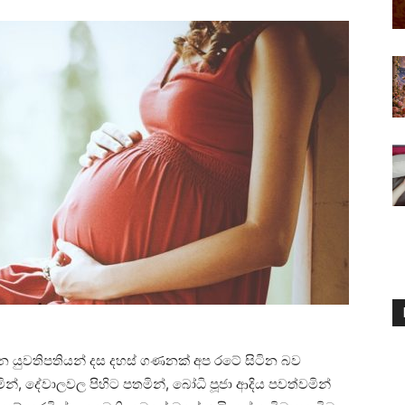
ිඳින යුවතිපතියන් දස දහස්‌ ගණනක්‌ අප රටේ සිටින බව
න්, දේවාලවල පිහිට පතමින්, බෝධි පූජා ආදිය පවත්වමින්