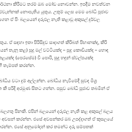
ප්‍රාර්ථනා කිරීමට තරම් ඔබ මෝඩ නොවන්න. ඉපදීම නවත්වන
වැන්නක්‌ නොපැතිය යුතුය. උතුම් ලෙස මෙම බෝධි පූජාව
ෙන ඒ පිං බලයෙන් දරුඵල නැති කළාවූ අකුසල් දුර්වල
ඒ සඳහා ඉතා පිරිසිදුව සාදාගත් කිරිබත් පිඟානක්‌ද, කිරි
 තැනූ කළ) සුදු මල් වට්‌ටියක්‌ද – සුදු කොඩියක්‌ද – හොඳ
ළයක්‌ද (පෙරසේම) වී පොරි, සුදු හඳුන් ස්‌වල්පයක්‌ද
ි තැම්පත් කරන්න.
ධිය වටා දුම් අල්ලන්න. බෝධිය නෑවීමේදී සුවඳ මිශ්‍ර
කී පරිදි අරමුණ සිතට ගන්න. පසුව බෝධි පූජාව තබමින් ඒ
. බලගතු පිනකි. එපින් බලයෙන් දරුඵල නැති කළ අකුසල් බලය
ූජාව අවසන් කරන්න. එසේ අවසන්කර ඔබ උපද්දාගත් ඒ කුසලයේ
 කරන්න. එසේ අනුමෝදන් කර තමන්ට දරු සම්පතක්‌