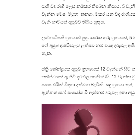
රාශි වඳ රාශි ලෙස නම්කර තිබෙන නිසාය. 5 වැනි භ
වැන්න මේෂ, මිථුන, කන්‍යා, මකර යන වඳ රාශියක්
වැනි භාවයත් අසුබව තිබිය යුතුය.
ලග්නාධිපති ග්‍රහයාත් පුත්‍ර කාරක ගුරු ග්‍රහයාත්,
ගේ අසුබ දෘෂ්ටිවලට ලක්‌වේ නම් එයද දරුඵල අහ
හැක.
ස්‌ත්‍රි කේන්ද්‍රයක අසුබ ග්‍රහයෙක්‌ 12 වැන්නේ සි
තත්ත්වයන් ඇතිවී දරුඵල හානිවෙයි. 12 වැන්න වූ
පහස එයින් විදහා දක්‌වන බැවිනි. සඳු ග්‍රහයා කුජ,
ඇත්නම් හෝ සංයෝග වී ඇත්නම් දරුඵල ඉතා අඩු