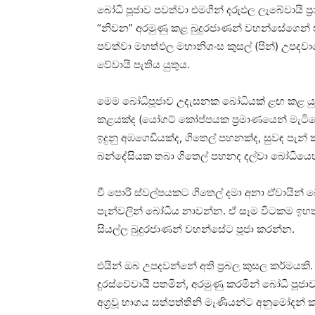
බෝධි පූජාව පවත්වා එමගින් දරුඵල ලැබේවායි 
“නිවන” අරමුණු කළ බුදුරජාණන් වහන්සේගෙන් එ
පවත්වා මහත්ඵල මහානිශංස කුසල් (පින්) උපදවාග
වේවායි පැතිය යුතුය.
මෙම බෝධිපූජාව උදැසනක බෝධියක්‌ ළඟ කළ යුතුය. 
කළයක්‌ද (යෝගට්‌ කෝප්පයක ප්‍රමාණයෙන් මැටියෙන්
ඉදුනු අඹගෙඩියක්‌ද, ගිතෙල් පහනක්‌ද, සුවඳ පැන් ක
බන්දේසියක තබා ගිතෙල් පහනද දල්වා බෝධියෙහ
වී පොරි ස්‌වල්පයකට ගිතෙල් දමා අනා ඒවායින් බෝ
පැන්වලින් බෝධිය නාවන්න. ඒ සෑම විටකම ඉහත 
සියල්ල බුදුරජාණන් වහන්සේට පූජා කරන්න.
එයින් ඔබ උපදවන්නේ අති ප්‍රබල කුසල කර්මයකි
දුරස්‌වේවායි පතමින්, අරමුණු කරමින් බෝධි ප
අග්‍රවූ භාගය සත්පත්තිනි මෑණියන්ට අනුමෝදන්