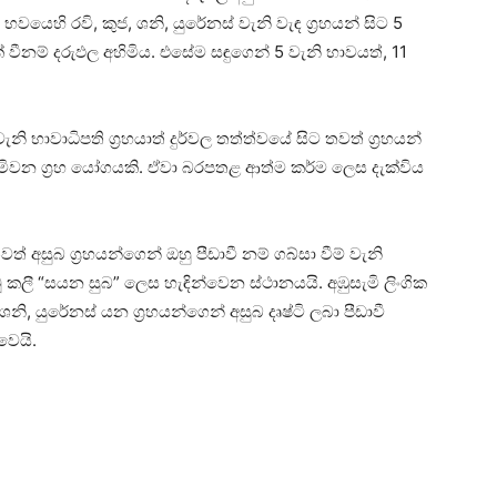
වයෙහි රවි, කුජ, ශනි, යුරේනස්‌ වැනි වැඳ ග්‍රහයන් සිට 5
‌ වීනම් දරුඵල අහිමිය. එසේම සඳුගෙන් 5 වැනි භාවයත්, 11
 5 වැනි භාවාධිපති ග්‍රහයාත් දුර්වල තත්ත්වයේ සිට තවත් ග්‍රහයන්
ිමිවන ග්‍රහ යෝගයකි. ඒවා බරපතළ ආත්ම කර්ම ලෙස දැක්‌විය
ට තවත් අසුබ ග්‍රහයන්ගෙන් ඔහු පීඩාවී නම් ගබ්සා වීම් වැනි
 කලී “සයන සුබ” ලෙස හැඳින්වෙන ස්‌ථානයයි. අඹුසැමි ලිංගික
 ශනි, යුරේනස්‌ යන ග්‍රහයන්ගෙන් අසුබ දෘෂ්ටි ලබා පීඩාවී
වෙයි.