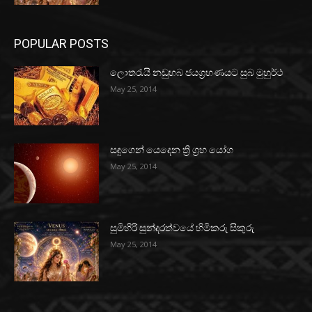
POPULAR POSTS
ලොතරැයි නඩුහබ ජයග්‍රහණයට සුබ මුහුර්ථ
May 25, 2014
සඳුගෙන් යෙදෙන ත්‍රි ග්‍රහ යෝග
May 25, 2014
සුමිහිරි සුන්දරත්වයේ හිමිකරු සිකුරු
May 25, 2014