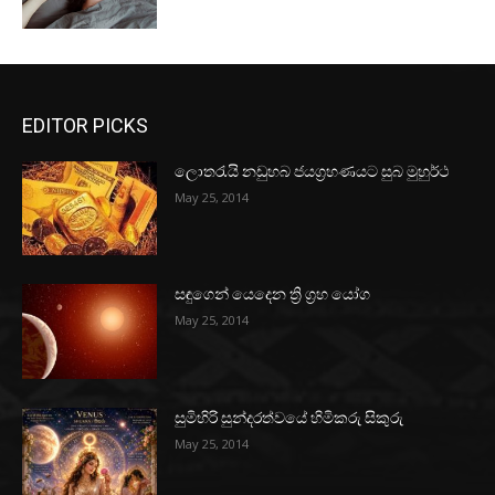
EDITOR PICKS
ලොතරැයි නඩුහබ ජයග්‍රහණයට සුබ මුහුර්ථ
May 25, 2014
සඳුගෙන් යෙදෙන ත්‍රි ග්‍රහ යෝග
May 25, 2014
සුමිහිරි සුන්දරත්වයේ හිමිකරු සිකුරු
May 25, 2014