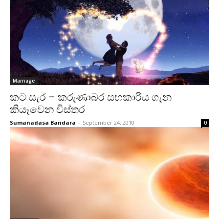
Marriage
කට සැර – කරුණාබර සහකාරිය ගැන
කියෑවෙන විස්‌තර
Sumanadasa Bandara
-
September 24, 2010
0