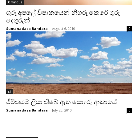
Ominous
ගුරු අපලේ විපාකයෙන් නිගරු කෙරේ ගුරු
දෙගුරුන්
Sumanadasa Bandara
-
August 6, 2010
0
si
ජීවිතයම ලියා තිබේ ඈත සොඳුරු ආකාසේ
Sumanadasa Bandara
-
July 23, 2010
0