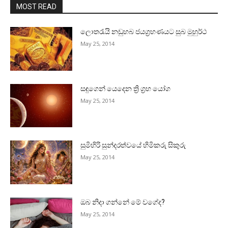
MOST READ
ලොතරැයි නඩුහබ ජයග්‍රහණයට සුබ මුහුර්ථ
May 25, 2014
සඳුගෙන් යෙදෙන ත්‍රි ග්‍රහ යෝග
May 25, 2014
සුමිහිරි සුන්දරත්වයේ හිමිකරු සිකුරු
May 25, 2014
ඔබ නිදා ගන්නේ මේ වගේද?
May 25, 2014