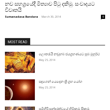
නව සහශ්‍රයේදී මිත්‍යාව පිටු දකිමු. සංවාදයට
විවෘතයි
Sumanadasa Bandara
-
March 30, 2014
0
MOST READ
ලොතරැයි නඩුහබ ජයග්‍රහණයට සුබ මුහුර්ථ
May 25, 2014
සඳුගෙන් යෙදෙන ත්‍රි ග්‍රහ යෝග
May 25, 2014
සුමිහිරි සුන්දරත්වයේ හිමිකරු සිකුරු