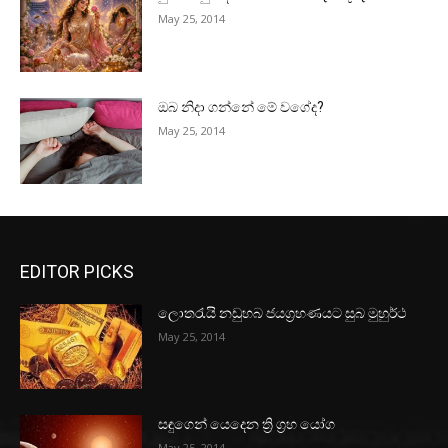
May 25, 2014
ඔබ නිදා ගන්නේ මේ වගේද?
May 25, 2014
EDITOR PICKS
ලොතරැයි නඩුහබ ජයග්‍රහණයට සුබ මුහුර්ථ
May 25, 2014
සඳුගෙන් යෙදෙන ත්‍රි ග්‍රහ යෝග
May 25, 2014