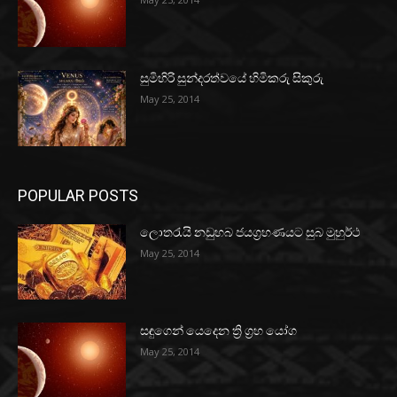
සුමිහිරි සුන්දරත්වයේ හිමිකරු සිකුරු
May 25, 2014
POPULAR POSTS
ලොතරැයි නඩුහබ ජයග්‍රහණයට සුබ මුහුර්ථ
May 25, 2014
සඳුගෙන් යෙදෙන ත්‍රි ග්‍රහ යෝග
May 25, 2014