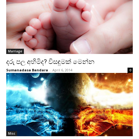
Marriage
දරු පල අහිමිද? විසඳුමක්‌ මෙන්න
Sumanadasa Bandara
-
April 6, 2014
0
Misc