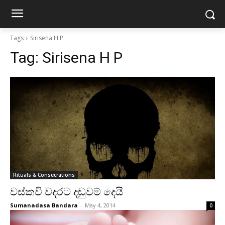
Tags
Sirisena H P
Tag:
Sirisena H P
Rituals & Consecrations
වස්‌කවි වදරට දඬුවම් දෙයි
Sumanadasa Bandara
-
May 4, 2014
0