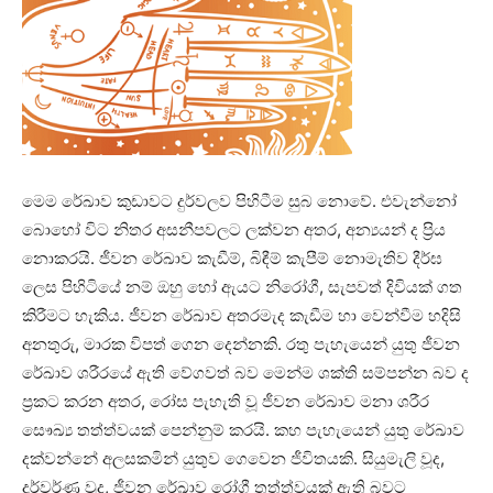
මෙම රේඛාව කුඩාවට දුර්වලව පිහිටීම සුබ නොවේ. එවැන්නෝ
බොහෝ විට නිතර අසනීපවලට ලක්‌වන අතර, අන්‍යයන් ද ප්‍රිය
නොකරයි. ජීවන රේඛාව කැඩීම්, බිඳීම් කැපීම් නොමැතිව දීර්ඝ
ලෙස පිහිටියේ නම් ඔහු හෝ ඇයට නිරෝගී, සැපවත් දිවියක්‌ ගත
කිරීමට හැකිය. ජීවන රේඛාව අතරමැද කැඩීම හා වෙන්වීම හදිසි
අනතුරු, මාරක විපත් ගෙන දෙන්නකි. රතු පැහැයෙන් යුතු ජීවන
රේඛාව ශරීරයේ ඇති වේගවත් බව මෙන්ම ශක්‌ති සම්පන්න බව ද
ප්‍රකට කරන අතර, රෝස පැහැති වූ ජීවන රේඛාව මනා ශරීර
සෞඛ්‍ය තත්ත්වයක්‌ පෙන්නුම් කරයි. කහ පැහැයෙන් යුතු රේඛාව
දක්‌වන්නේ අලසකමින් යුතුව ගෙවෙන ජීවිතයකි. සියුමැලි වූද,
දුර්වර්ණ වූද, ජීවන රේඛාව රෝගී තත්ත්වයක්‌ ඇති බවට