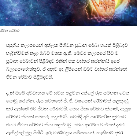
ජීවන රේඛාව
පසුගිය කලාපයෙන් අත්ලක පිහිටන ප්‍රධාන රේඛා හයක්‌ පිළිබඳව
හැඳින්වීමක්‌ කළා ඔබට මතක ඇති. මෙවර කලාපයේ සිට ම
ප්‍රධාන රේඛාවන් පිළිබඳව එකින් එක විස්‌තර කරන්නයි අපේ
බලාපොරොත්තුව. ඒ අනුව අද ලිපියෙන් ඔබට විස්‌තර කරන්නේ
ජීවන රේඛාව පිළිබඳවයි.
දැන් ඔබේ අවධානය මේ සමඟ පළවන අත්ලේ රූප සටහන වෙත
යොමු කරන්න. රූප සටහනේ ජී. ජී. වශයෙන් රේඛාවක්‌ සලකුණු
කර ඇත්තේ එම ජීවන රේඛාවයි. ‌මෙය පීතෘ රේඛාව කියාත්, ආයුෂ
රේඛාව කියාත් සමහරු හඳුන්වයි. මෙහිදී අපි පාරම්පරික ක්‍රමයට
එයට ජීවන රේඛාව කියා හඳුන්වමු. මෙය ආරම්භ වන්නේ දබර
ඇඟිල්ලේ මුල පිහිටි ගුරු මණ්‌ඩලය සමීපයෙන්. නැතිනම් දබර