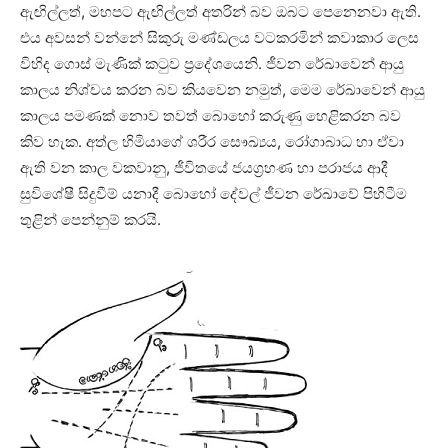
ඇඟිල්ලත්, මහපට ඇඟිල්ලත් අතරින් බව ඔබට පෙනෙනවා ඇති.
එය අවසන් වන්නේ සිකුරු මණ්‌ඩලය වටකරමින් කවාකාර ලෙස
විහිද ගොස්‌ මැණික්‌ කටුව ප්‍රදේශයෙනි. ජීවන රේඛාවෙන් ආයු
කාලය නිශ්චය කරන බව කියවෙන නමුත්, මෙම රේඛාවෙන් ආයු
කාලය පමණක්‌ නොව තවත් බොහෝ කරුණු හෙළිකරන බව
කිව හැක. අත්ල හිමියාගේ ශරීර සෞඛ්‍යය, රෝගාබාධ හා ඒවා
ඇති වන කාල වකවානු, ජීවිතයේ ජයග්‍රහණ හා පරාජය ආදී
සුවිශේෂී සිදුවීම් යනාදී බොහෝ දේවල් ජීවන රේඛාවේ පිහිටීම
තුළින් පෙන්නුම් කරයි.