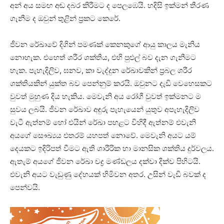
අන් අය සමඟ අඬ දබර කිරීමට ද පෙලඹෙයි. හදිසි ඉක්‌මන් තීරණ
ගැනීම ද ඔවුන් තුළින් ප්‍රකට කෙරේ.
ජීවන රේඛාවේ දිගින් පමණක්‌ කෙනකුගේ ආයු කාලය මැනිය
නොහැක. එහෙත් ශරීර ශක්‌තිය, එහි පුළුල් බව දැන ගැනීමට
හැක. පැහැදිලිව, ඝනව, කා වැද්දුන රේඛාවකින් ප්‍රබල ශරීර
ශක්‌තියකින් යුක්‌ත බව පෙන්නුම් කරයි. ඔවුනට දැඩි වෙහෙසකට
වුවත් මුහුණ දිය හැකිය. මෙවැනි අය රෝගී වුවත් ඉක්‌මනට ම
සුවය ලබයි. ජීවන රේඛාව අඳුරු පැහැයෙන් යුතුව අපැහැදිලිව
වැටී ඇත්නම් හෝ එයින් රේඛා පහළට විහිදී ඇත්නම් එවැනි
අයගේ සෞඛ්‍යය එතරම් යහපත් නොවේ. මෙවැනි අයට යම්
දෙයකට ඉදිරිපත් වීමට ඇති ශාරීරික හා මානසික ශක්‌තිය දුර්වලය.
ඇතැම් අයගේ ජීවන රේඛා චද්‍ර මණ්‌ඩලය දක්‌වා දික්‌ව පිහිටයි.
එවැනි අයට වැඩුණු දේහයක්‌ හිමිවන අතර. උසින් වැඩි බවක්‌ ද
පෙන්වයි.