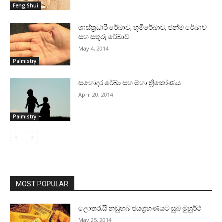
Feng Shui
ශාස්‌ත්‍රධාරි රේඛාව, භූමිරේඛාව, ජන්ම රේඛාව
සහ සතුරු රේඛාව
May 4, 2014
Palmistry
සහෝදර රේඛා සහ මහා ත්‍රිකෝණය
April 20, 2014
Palmistry
MOST POPULAR
ලොතරැයි නඩුහබ ජයග්‍රහණයට සුබ මුහුර්ථ
May 25, 2014