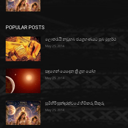
POPULAR POSTS
ලොතරැයි නඩුහබ ජයග්‍රහණයට සුබ මුහුර්ථ
May 25, 2014
සඳුගෙන් යෙදෙන ත්‍රි ග්‍රහ යෝග
May 25, 2014
සුමිහිරි සුන්දරත්වයේ හිමිකරු සිකුරු
May 25, 2014