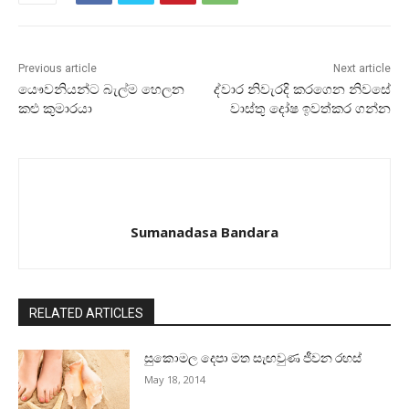
Previous article
Next article
යෞවනියන්ට බැල්ම හෙලන
ද්වාර නිවැරදි කරගෙන නිවසේ
කළු කුමාරයා
වාස්‌තු දෝෂ ඉවත්කර ගන්න
Sumanadasa Bandara
RELATED ARTICLES
සුකොමල දෙපා මත සැඟවුණ ජීවන රහස්‌
May 18, 2014