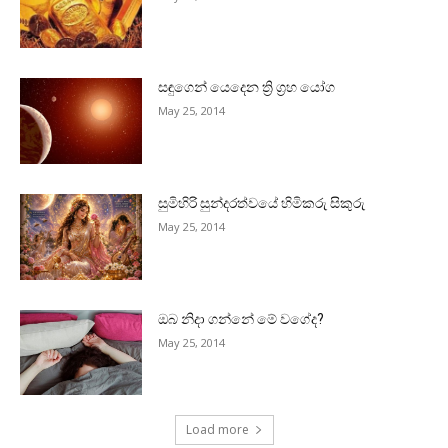
සඳුගෙන් යෙදෙන ත්‍රි ග්‍රහ යෝග
May 25, 2014
සුමිහිරි සුන්දරත්වයේ හිමිකරු සිකුරු
May 25, 2014
ඔබ නිදා ගන්නේ මේ වගේද?
May 25, 2014
Load more