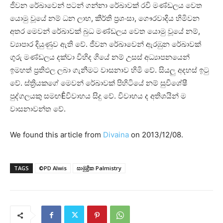
ජීවන රේඛාවෙන් පටන් ගන්නා රේඛාවක්‌ රවි මණ්‌ඩලය වෙත
යොමු වූයේ නම් ධන ලාභ, කීර්ති ප්‍රශංසා, ගෞරවාදිය හිමිවන
අතර මෙවන් රේඛාවක්‌ බුධ මණ්‌ඩලය වෙත යොමු වූයේ නම්,
ව්‍යාපාර දියුණුව ඇති වේ. ජීවන රේඛාවෙන් ඇරඹුන රේඛාවක්‌
ගුරු මණ්‌ඩලය දක්‌වා විහිද ගියේ නම් උසස්‌ අධ්‍යාපනයෙන්
ඉමහත් ප්‍රතිඵල ලබා ගැනීමට වාසනාව හිමි වේ. සියලු අදහස්‌ ඉටු
වේ. ස්‌ත්‍රියකගේ මෙවන් රේඛාවක්‌ පිහිටියේ නම් සුවිශේෂී
පුද්ගලයකු සමඟÊවිවාහය සිදු වේ. විවාහය ද අතිශයින් ම
වාසනාවන්ත වේ.
We found this article from
Divaina
on 2013/12/08.
TAGS
©PD Alwis
සාමුද්‍රික Palmistry