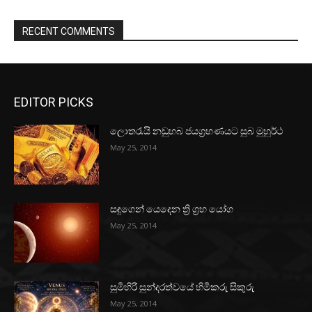
RECENT COMMENTS
EDITOR PICKS
ලොතරැයි නඩුහබ ජයග්‍රහණයට සුබ මුහුර්ථ
May 25, 2014
සඳුගෙන් යෙදෙන ත්‍රි ග්‍රහ යෝග
May 25, 2014
සුමිහිරි සුන්දරත්වයේ හිමිකරු සිකුරු
May 25, 2014