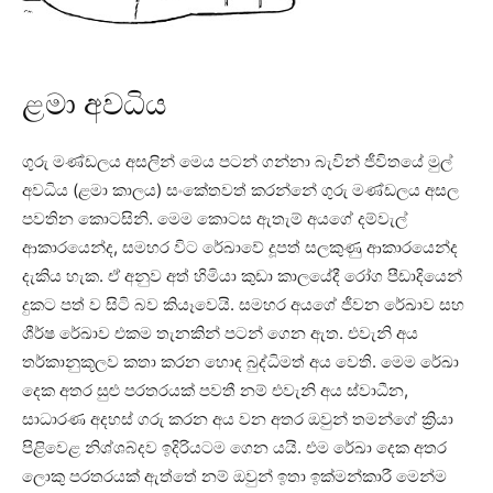
ළමා අවධිය
ගුරු මණ්‌ඩලය අසලින් මෙය පටන් ගන්නා බැවින් ජීවිතයේ මුල්
අවධිය (ළමා කාලය) සංකේතවත් කරන්නේ ගුරු මණ්‌ඩලය අසල
පවතින කොටසිනි. මෙම කොටස ඇතැම් අයගේ දම්වැල්
ආකාරයෙන්ද, සමහර විට රේඛාවේ දූපත් සලකුණු ආකාරයෙන්ද
දැකිය හැක. ඒ අනුව අත් හිමියා කුඩා කාලයේදී රෝග පීඩාදියෙන්
දුකට පත් ව සිටි බව කියෑවෙයි. සමහර අයගේ ජීවන රේඛාව සහ
ශීර්ෂ රේඛාව එකම තැනකින් පටන් ගෙන ඇත. එවැනි අය
තර්කානුකූලව කතා කරන හොඳ බුද්ධිමත් අය වෙති. මෙම රේඛා
දෙක අතර සුළු පරතරයක්‌ පවතී නම් එවැනි අය ස්‌වාධීන,
සාධාරණ අදහස්‌ ගරු කරන අය වන අතර ඔවුන් තමන්ගේ ක්‍රියා
පිළිවෙළ නිශ්ශබ්දව ඉදිරියටම ගෙන යයි. එම රේඛා දෙක අතර
ලොකු පරතරයක්‌ ඇත්තේ නම් ඔවුන් ඉතා ඉක්‌මන්කාරී මෙන්ම