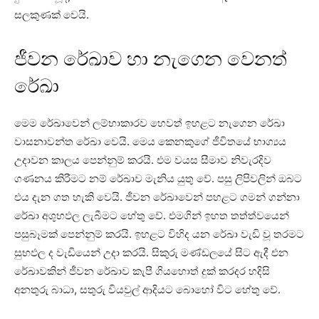
සලකුණක්‌ වෙයි.
ජීවන රේඛාව හා නැගෙන ‌වෙනත්
රේඛා
මෙම රේඛාවෙන් ලම්භාකාරව හෙවත් ඉහළට නැගෙන රේඛා
වාසනාවන්ත රේඛා වෙයි. මෙය කෙනකුගේ ජීවිතයේ භාග්‍යය
උදාවන කාලය පෙන්නුම් කරයි. එම වයස සීමාව නිවැරදිව
ගණනය කිරීමට නම් රේඛාව මැනිය යුතු වේ. පසු ලිපිවලින් ඔබට
එය දැන ගත හැකි වෙයි. ජීවන රේඛාවෙන් පහළට ගමන් ගන්නා
රේඛා අශුභඵල ලැබීමට හේතු වේ. එමගින් ඉහත තත්ත්වයෙන්
පසුබෑමක්‌ පෙන්නුම් කරයි. ඉහළට විහිද යන රේඛා වැඩි වූ තරමට
සුභඵල ද වැඩියෙන් උදා කරයි. සිකුරු මණ්‌ඩලයේ සිට ඇදී එන
රේඛාවකින් ජීවන රේඛාව කැපී ගියහොත් දුක්‌ කරදර හදිසි
අනතුරු බාධා, සතුරු වියවුල් ආදියට බොහෝ විට හේතු වේ.