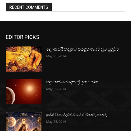
RECENT COMMENTS
EDITOR PICKS
ලොතරැයි නඩුහබ ජයග්‍රහණයට සුබ මුහුර්ථ
May 25, 2014
සඳුගෙන් යෙදෙන ත්‍රි ග්‍රහ යෝග
May 25, 2014
සුමිහිරි සුන්දරත්වයේ හිමිකරු සිකුරු
May 25, 2014