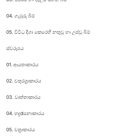
04. ගැඹුරු බිම්
05. විවිධ දිශා කෙරෙහි නතුවූ හා උස්‌වූ බිම්
ස්‌වරූපය
01. ආයතාකාරය
02. චතුරශ්‍රාකාරය
03. වෘත්තාකාරය
04. භද්‍රdසනාකාරය
05. චත්‍රාකාරය