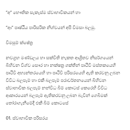
“අ” භෞතික සැකැස්‌ම ස්‌වාභාවිකයන් හා
“ආ” පෘෂ්ඨීය පාරිසරික නිශ්චයන් අපි විමසා බලමු.
විමසුම් ක්‌ෂේත්‍ර
නවග්‍රහ මණ්‌ඩලය හා සක්‌විති නැකත ආශ්‍රිතව නිසර්ගයෙන්
බිහිවන විශ්ව සෞර හා නක්‌ෂත්‍ර ශක්‌තීන් පෘථිවි මස්‌තකයෙහි
පෘථිවි අභ්‍යන්තරයෙහි හා පෘථිවි පරිසරයෙහි ඇති කරවනු ලබන
විවිධ බලපෑම් හා එකී බලපෑම් පරාවර්තනයෙන් බිහිවන
ස්‌වාභාවික බලපෑම් නන්විධ බිම් කොටස්‌ කෙරෙහි විවිධ
ආකාරයෙන් බලපෑම් ඇතිකරවනු ලබන බැවින් ගෙබිමක්‌
තෝරාගැනීමේදී එකී බිම් කොටසේ
01. ස්‌වාභාවික පරිසරය