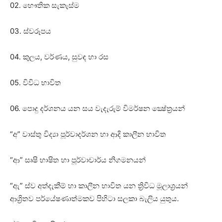
02. භෞතික සැකැස්‌ම
03. ස්‌වරූපය
04. කුලය, වර්ණය, සුවඳ හා රස
05. විවිධ භාවිත
06. පොදු දර්ශනය යන සය වැදැරුම් විමර්ෂන ක්‍ෂේත්‍රයන්
“අ” වාස්‌තු විද්‍යා පූර්වාදර්ශන හා ආදි කාලීන භාවිත
“ආ” සෘෂි භාෂිත හා පූර්වාචාර්ය නිගමනයන්
“ඇ” ස්‌ව අත්දැකීම් හා කාලීන භාවිත යන ත්‍රිවිධ මූලාශ්‍රයන්
ආශ්‍රිතව පර්යේෂණාත්මකව පිහිටා සලකා බැලිය යුතුය.