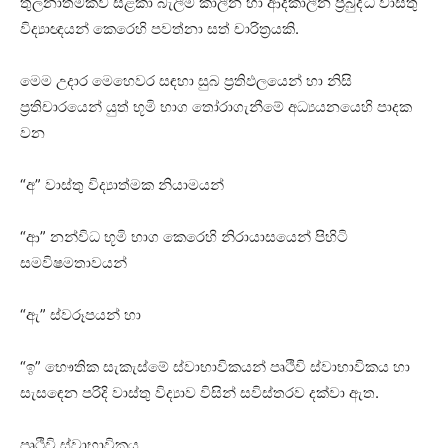
තුලනාත්මකව සළකා බැලීම කාලීන හා ආදිකාලීන ප්‍රබුද්ධ වාස්‌තු
විද්‍යාඥයන් කෙරෙහි පවත්නා සත් චාරිත්‍රයකි.
මෙම උදාර මෙහෙවර සඳහා සුබ ප්‍රතිඵලයෙන් හා නිසි
ප්‍රතිචාරයෙන් යුත් භූමි භාග තෝරාගැනීමේ අධ්‍යයනයෙහි පාදක
වන
“අ” වාස්‌තු විද්‍යාත්මක නියාමයන්
“ආ” නන්විධ භූමි භාග කෙරෙහි නිරායාසයෙන් පිහිටි
සමවිෂමතාවයන්
“ඇ” ස්‌වරූපයන් හා
“ඉ” භෞතික සැකැස්‌මේ ස්‌වාභාවිකයන් පෘථිවි ස්‌වාභාවිකය හා
සැසඳෙන පරිදි වාස්‌තු විද්‍යාව විසින් සවිස්‌තරව දක්‌වා ඇත.
පෘථිවි ස්‌වාභාවිකය