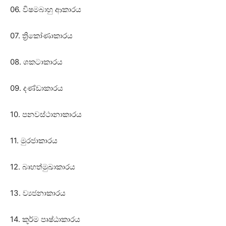
06. විෂමබාහු ආකාරය
07. ත්‍රිකෝණාකාරය
08. ශකටාකාරය
09. දණ්‌ඩාකාරය
10. පනවස්‌ථානාකාරය
11. මුරජාකාරය
12. බෘහත්මුඛාකාරය
13. ව්‍යජනාකාරය
14. කූර්ම පෘෂ්ඨාකාරය