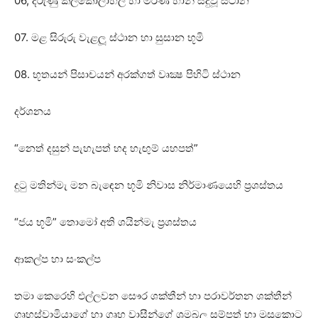
06, දරුණු කලකෝලාහල හා මරණ හානි සිදුවූ ස්‌ථාන
07. මළ සිරුරු වැළලූ ස්‌ථාන හා සුසාන භූමි
08. භූතයන් පිසාචයන් අරක්‌ගත් වෘක්‍ෂ පිහිටි ස්‌ථාන
දර්ශනය
“නෙත් දසුන් පැහැපත් හද හැඟුම් යහපත්”
දුටු මතින්මැ මන බැඳෙන භූමි නිවාස නිර්මාණයෙහි ප්‍රශස්‌තය
“ජය භූමි” තොමෝ අති ශයින්මැ ප්‍රශස්‌තය
ආකල්ප හා සංකල්ප
තමා කෙරෙහි එල්ලවන සෞර ශක්‌තීන් හා පරාවර්තන ශක්‌තීන්
ගෘහස්‌වාමියාගේ හා ගෘහ වාසීන්ගේ ශ්‍රමබල සම්පත් හා මුසුකොට