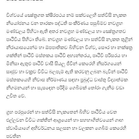
විශ්වයේ ක්‍ෂේත්‍රගත ක්‌ෂීරපථය නම් සක්‌වලෙහි සත්විසි නැකත
නියෝජනය වන තාරකා පද්ධති සංකීර්ණය පසුබිම්ව නවග්‍රහ
මණ්‌ඩලය පිහිටා ඇති අතර නවග්‍රහ මණ්‌ඩලය හා ක්‍ෂේත්‍රගතව
පෘථිවිය පිහිටා තිබේ. නවග්‍රහ මණ්‌ඩලය හා සත්විසි නැකත තුළින්
නිරායාසයෙන්ම හා ඕපපාතිකව බිහිවන විශ්ව, සෞර හා නක්‌ෂත්‍ර
ශක්‌තීන් පෘථිවි මස්‌තකය පෘථිවි අභ්‍යන්තරය, පෘථිවි පරිසරය හා
මිනිසා ඇතුළු පෘථිවි වාසී සියලු ජීවීන් කෙරෙහි නිසර්ගයෙන්
සෘජුව හා වක්‍රව විවිධ බලපෑම් ඇති කරවනු ලබන බැවින් පෘථිවි
මස්‌තකයෙහි නිවාස නිර්මාණය සඳහා ප්‍රබුද්ධ වාස්‌තු විද්‍යාත්මක
නිගමනයන් හා සැසඳෙන පරිදිම ගෙබිමක්‌ තෝරා ගැනීම වඩා
උචිත වේ.
ග්‍රහ පරපුරෙන් හා සත්විසි නැකතෙන් බිහිව පෘථිවිය වෙත
එල්ලවන විවිධ ශක්‌තීන් ආශ්‍රයෙන් හා සහභාගිත්වයෙන් ගෘහ
ස්‌වාමියාගේ අභිවර්ධනය සලසන හා වලකන ගෙබිම් කෙරෙහි
පවතින