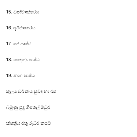
15. ධන්වාක්‌ෂරය
16. ශූර්ජාකාරය
17. ගජ පෘෂ්ඨ
18. දෛත්‍ය පෘෂ්ඨ
19. නාග පෘෂ්ඨ
කුලය වර්ණය සුවඳ හා රස
බමුණු සුදු ගිතෙල් මධුර
ක්‌ෂත්‍රිය රතු රුධිර කසට