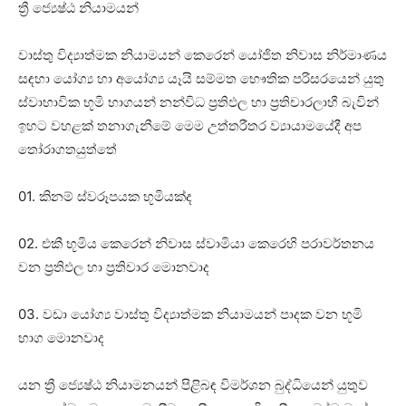
ත්‍රී ජ්‍යෙෂ්ඨ නියාමයන්
වාස්‌තු විද්‍යාත්මක නියාමයන් කෙරෙන් යෝජිත නිවාස නිර්මාණය
සඳහා යෝග්‍ය හා අයෝග්‍ය යෑයි සම්මත භෞතික පරිසරයෙන් යුතු
ස්‌වාභාවික භූමි භාගයන් නන්විධ ප්‍රතිඵල හා ප්‍රතිචාරලාභී බැවින්
ඉහට වහළක්‌ තනාගැනීමේ මෙම උත්තරීතර ව්‍යායාමයේදී අප
තෝරාගතයුත්තේ
01. කිනම් ස්‌වරූපයක භූමියක්‌ද
02. එකී භූමිය කෙරෙන් නිවාස ස්‌වාමියා කෙරෙහි පරාවර්තනය
වන ප්‍රතිඵල හා ප්‍රතිචාර මොනවාද
03. වඩා යෝග්‍ය වාස්‌තු විද්‍යාත්මක නියාමයන් පාදක වන භූමි
භාග මොනවාද
යන ත්‍රී ජ්‍යෙෂ්ඨ නියාමනයන් පිළිබඳ විමර්ශන බුද්ධියෙන් යුතුව