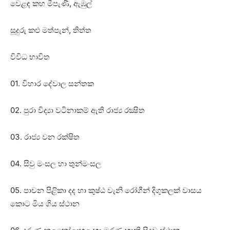
වෙළඳ කහ මීපැණි, ඇඹුල්
සූදුරු කළු මත්පැන්, තිත්ත
විවිධ භාවිත
01. විහාර දේවාල සන්තක
02. පුරා විද්‍යා වටිනාකම් ඇති රාජ්‍ය රක්‍ෂිත
03. රාජ්‍ය වන රක්‌ෂිත
04. සිවු මංසල හා තුන්මංසල
05. පාචන පිළිකා දද හා කුෂ්ඨ වැනි රෝගීන් දිගුකලක්‌ වාසය
කොට මිය ගිය ස්‌ථාන