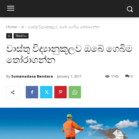
Home
si
වාස්‌තු විද්‍යානුකූලව ඔබේ ගෙබිම තෝරාගන්න
si
Wasthu
වාස්‌තු විද්‍යානුකූලව ඔබේ ගෙබිම
තෝරාගන්න
By
Sumanadasa Bandara
January 7, 2011
1145
0