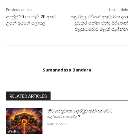
Previous article
Next article
අප්‍රේල් 20 හා මැයි 20 අතර
සඳු, රාහු, රවීගේ අතුරු මහ දශා
උපන් අයගේ පලාපල
දුරුකර ගන්න ඡන්ද පිරිතෙන්
එළකටරොළු මලක්‌ පළඳින්න
Sumanadasa Bandara
RELATED ARTICLES
නිවසේ ප්‍රධාන දොරටුව අෂ්ඨ දශ වේධ
දෝෂයට හසුවේද ?
May 18, 2014
Wasthu