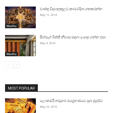
වාස්‌තු විද්‍යානුකූලව කාමර දිශා ගතකරන්න
May 11, 2014
Wasthu
සිග්සැග් බිත්ති නිවාස සඳහා යොදා ගන්න එපා
May 4, 2014
Wasthu
MOST POPULAR
ලොතරැයි නඩුහබ ජයග්‍රහණයට සුබ මුහුර්ථ
May 25, 2014