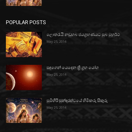
POPULAR POSTS
ලොතරැයි නඩුහබ ජයග්‍රහණයට සුබ මුහුර්ථ
May 25, 2014
සඳුගෙන් යෙදෙන ත්‍රි ග්‍රහ යෝග
May 25, 2014
සුමිහිරි සුන්දරත්වයේ හිමිකරු සිකුරු
May 25, 2014