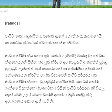
ගෙබිම
[ratings]
පෘථිවි මාතා සදාහරිතය. එහෙත් ඇගේ භෞතික සැකැස්‌මේ “ඨී”
හා පෘෂ්ඨීය පරිසරයේ ස්‌වාභාවිකයන් නන්විධය.
නිවාස නිර්මාණය සඳහා භූමි තෝරා ගැනීමේදී වාස්‌තු විද්‍යාත්මක
නිගමනයන්හි පිහිටා කටයුතු කිරීමට අප නැඹුරුවී ඇත්තේත් පුරුදු
පුහුණුවී ඇත්තේත් සෘෂි භාෂණයෙන් හා ජ්‍යෙdතිෂ්‍ය නියාමයන්
පෝෂණයෙන් නිර්මිත වාස්‌තු විද්‍යාවෙහි පෘථිවි පරිසරය සතු
නිවාස නිර්මාණයෙහි මැනැවැයි යෝජිත බිම් කොටස්‌ තෝරා
ගැනීමේ විද්‍යාත්මක ස්‌වාභාවිකය විසින් පෘථිවි පරිසරයෙහි සියලු
තැන් මෙම උදාර මෙහෙවරෙහි අයෝග්‍ය බැව් තත්වූ පරිදි
අවධාරණය කොට ඇති බැවිනි.