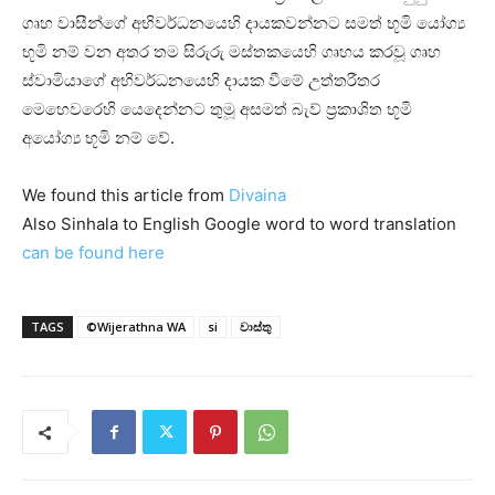
ගෘහ වාසීන්ගේ අභිවර්ධනයෙහි දායකවන්නට සමත් භූමි යෝග්‍ය
භූමි නම් වන අතර තම සිරුරු මස්‌තකයෙහි ගෘහය කරවූ ගෘහ
ස්‌වාමියාගේ අභිවර්ධනයෙහි දායක වීමේ උත්තරීතර
මෙහෙවරෙහි යෙදෙන්නට තුමූ අසමත් බැව් ප්‍රකාශිත භූමි
අයෝග්‍ය භූමි නම් වේ.
We found this article from
Divaina
Also Sinhala to English Google word to word translation
can be found here
TAGS
©Wijerathna WA
si
වාස්තු