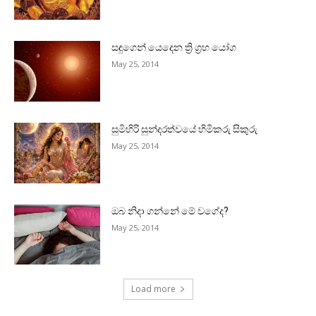
සඳුගෙන් යෙදෙන ත්‍රි ග්‍රහ යෝග
May 25, 2014
සුමිහිරි සුන්දරත්වයේ හිමිකරු සිකුරු
May 25, 2014
ඔබ නිදා ගන්නේ මේ වගේද?
May 25, 2014
Load more