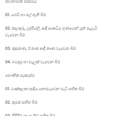
ස්‌වාභාවික පරිසරය
01. ගෙඩි හා මල් ඇති බිම්
02. කළාඳුරු, උඳුපියලි, ආදී ඖෂධීය ගුණයෙන් යුත් පැළෑටි
වැවෙන බිම්
03. කුසතණ, ඊ තණ ආදී තෘණ වැවෙන බිම්
04. බටදඬු හා වැලුක්‌ වැවෙන බිම්
භෞතික සැකැස්‌ම
01. වෘක්‌ෂලතා ආදිය නොවැවෙන මැටි සහිත බිම්
02. තුඹස්‌ සහිත බිම්
03. පිපිරීම් හා පැලීම් සහිත බිම්