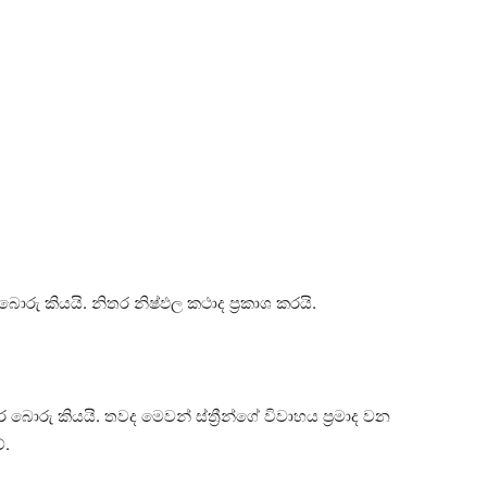
ීන් බොරු කියයි. නිතර නිෂ්ඵල කථාද ප්‍රකාශ කරයි.
බොරු කියයි. තවද මෙවන් ස්‌ත්‍රීන්ගේ විවාහය ප්‍රමාද වන
ේ.