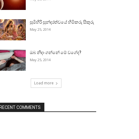
සුමිහිරි සුන්දරත්වයේ හිමිකරු සිකුරු
May 25, 2014
ඔබ නිදා ගන්නේ මේ වගේද?
May 25, 2014
Load more
RECENT COMMENTS