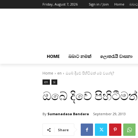
Friday, August 7, 2026
Sign in / Join
Home
බබාට
HOME
බබාට නමක්
ලොතරැයි වාසනා
Home
en
ඔබේ දිවේ පිහිටීමත් මේ වගේද?
en
si
ඔබේ දිවේ පිහිටීම
By
Sumanadasa Bandara
September 29, 2013
Share