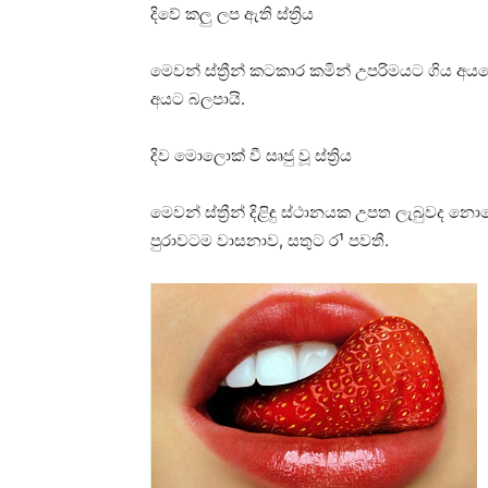
දිවේ කලු ලප ඇති ස්‌ත්‍රිය
මෙවන් ස්‌ත්‍රීන් කටකාර කමින් උපරිමයට ගිය අ
අයට බලපායි.
දිව මොලොක්‌ වී සෘජු වූ ස්‌ත්‍රිය
මෙවන් ස්‌ත්‍රීන් දිළිඳු ස්‌ථානයක උපත ලැබුව
පුරාවටම වාසනාව, සතුට ර¹ පවතී.