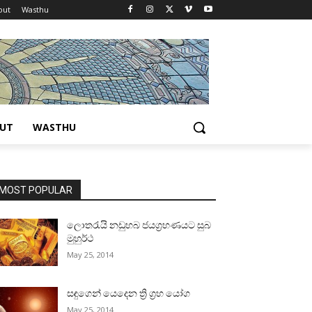
out
Wasthu
UT
WASTHU
MOST POPULAR
ලොතරැයි නඩුහබ ජයග්‍රහණයට සුබ
මුහුර්ථ
May 25, 2014
සඳුගෙන් යෙදෙන ත්‍රි ග්‍රහ යෝග
May 25, 2014