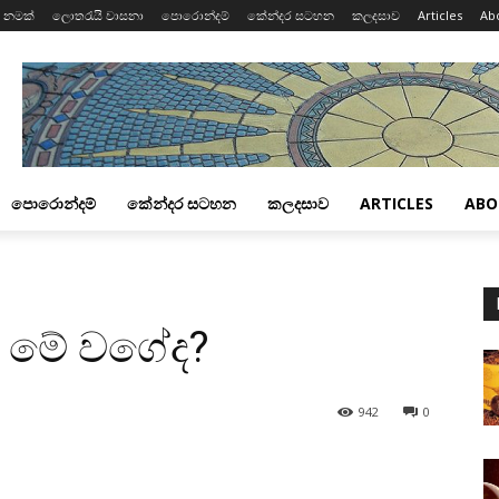
 නමක්
ලොතරැයි වාසනා
පොරොන්දම්
කේන්දර සටහන
කලදසාව
Articles
Ab
පොරොන්දම්
කේන්දර සටහන
කලදසාව
ARTICLES
ABO
ත් මේ වගේද?
942
0