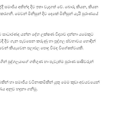
්දී සමාජීය අතින්ද දිව ඉතා වැදගත් වේ. බොරු කියන, කියන
රගනී. මෙවන් මිනිසුන් දිව දෙකේ මිනිසුන් යෑයි පුරාණයේ
 සාධාරණද යන්න දේහ ලක්‌ෂණ විද්‍යාව දන්නා යමෙකුට
දී දිව ගැන පැවසෙන කරුණු හා පුද්ගල ස්‌වභාවය හොඳින්
ටම දිවෙන් කියෑවෙන පලාඵල පොදු වීමද විශේෂත්වයකි.
මගින් පුද්ගලයාගේ ගතිගුණ හා පැවැත්ම පුරාණ සෘෂිවරුන්
කමකින් හා සමාජීය වටිනාකමිකින් යුතු මෙම කුඩා අවයවයෙන්
ණය අනුව හඳුනා ගනිමු.