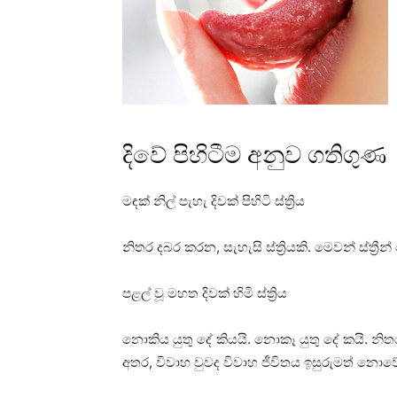
දිවේ පිහිටීම අනුව ගතිගුණ
මඳක්‌ නිල් පැහැ දිවක්‌ පිහිටි ස්‌ත්‍රිය
නිතර දබර කරන, සැහැසි ස්‌ත්‍රියකි. මෙවන් ස්‌ත්‍ර
පළල් වූ මහත දිවක්‌ හිමි ස්‌ත්‍රිය
නොකිය යුතු දේ කියයි. නොකෑ යුතු දේ කයි. නිතර 
අතර, විවාහ වුවද විවාහ ජීවිතය ඉසුරුමත් නොව