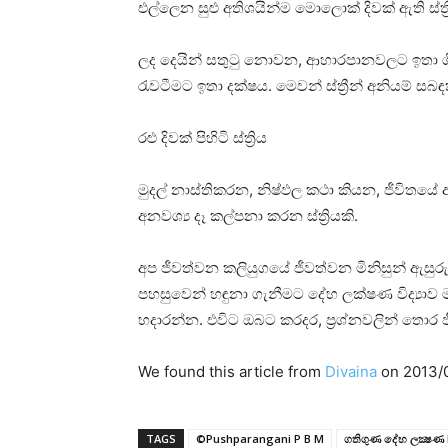
එල්ලෙන සුළු අතිශයින්ම මොලොක්‌ දිවක්‌ ඇති ස්‌ත්‍
ලද දෙයින් සතුටු නොවන, ආහාරපානවලට ඉතා ගිජු
රැවටීමට ඉතා දක්‌ෂය. මෙවන් ස්‌ත්‍රීන් අනියම් ස
රළු දිවක්‌ පිහිටි ස්‌ත්‍රිය
මුදල් නාස්‌තිකරන, නිෂ්ඵල කථා කියන, ජීවිතය
අනවශ්‍ය දෑ කල්පනා කරන ස්‌ත්‍රියකි.
අප ජීවත්වන කලියුගයේ ජීවත්වන මිනිසුන් ඇසුරු
පහසුවෙන් හඳුනා ගැනීමට දේහ ලක්‌ෂණ විද්‍යාව 
හදාරන්න. එවිට ඔබට කරදර, ප්‍රශ්නවලින් තොර 
We found this article from
Divaina
on 2013/
TAGS
©Pushparangani P B M
ගතිගුණ දේහ ලක්‍ෂණ