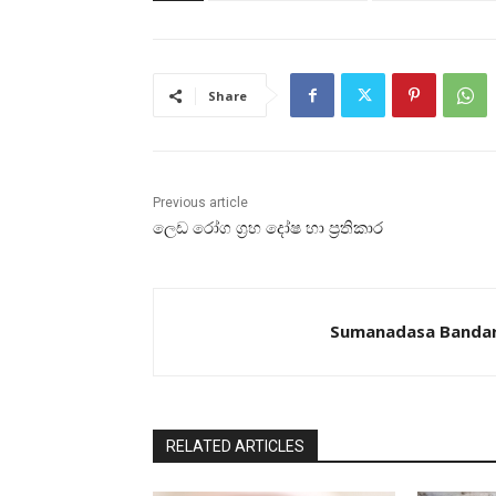
Share
Previous article
ලෙඩ රෝග ග්‍රහ දෝෂ හා ප්‍රතිකාර
Sumanadasa Banda
RELATED ARTICLES