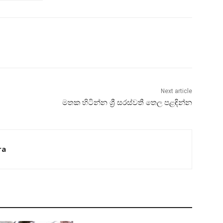
Next article
මතක හිටින්න ශ්‍රී සරස්‌වතී තෙල පළඳින්න
ra