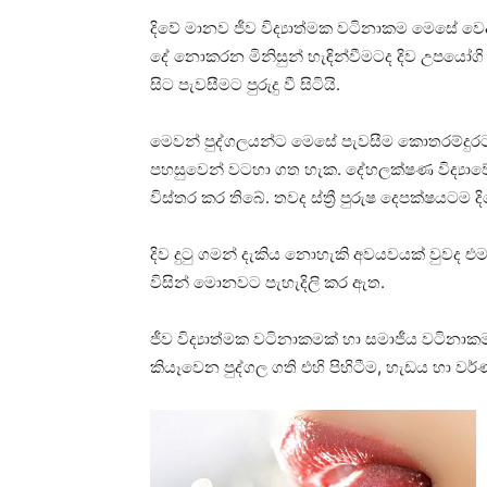
දිවේ මානව ජීව විද්‍යාත්මක වටිනාකම මෙසේ වෙද
දේ නොකරන මිනිසුන් හැඳින්වීමටද දිව උපයෝගි ක
සිට පැවසීමට පුරුදු වී සිටියි.
මෙවන් පුද්ගලයන්ට මෙසේ පැවසීම කොතරම්දුරට
පහසුවෙන් වටහා ගත හැක. දේහලක්‌ෂණ විද්‍යාවේ
විස්‌තර කර තිබේ. තවද ස්‌ත්‍රී පුරුෂ දෙපක්‌ෂය
දිව දුටු ගමන් දැකිය නොහැකි අවයවයක්‌ වුවද එ
විසින් මොනවට පැහැදිලි කර ඇත.
ජීව විද්‍යාත්මක වටිනාකමක්‌ හා සමාජීය වටිනා
කියෑවෙන පුද්ගල ගති එහි පිහිටීම, හැඩය හා වර්