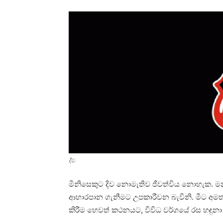
දිව
මිනිසෙකුට දිව නොමැතිව ජීවත්විය නොහැක. මන්
ආහාරපාන ගැනීමට උපකාරීවන බැවිනි. මීට අමතරව
කිරීම හෙවත් කථනයට, විවිධ වර්ගයේ රස හඳුනා ග