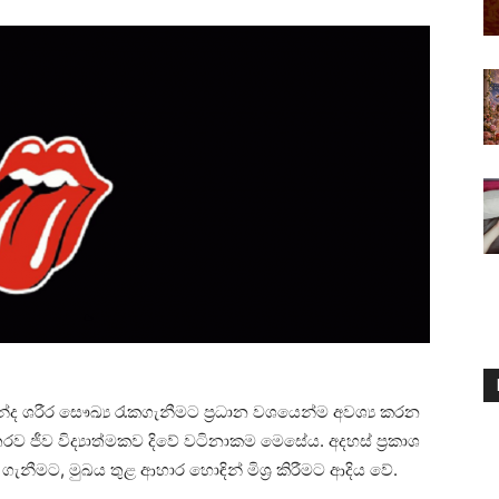
ද ශරීර සෞඛ්‍ය රැකගැනීමට ප්‍රධාන වශයෙන්ම අවශ්‍ය කරන
 ජීව විද්‍යාත්මකව දිවේ වටිනාකම මෙසේය. අදහස්‌ ප්‍රකාශ
ැනීමට, මුඛය තුළ ආහාර හොඳින් මිශ්‍ර කිරීමට ආදිය වේ.