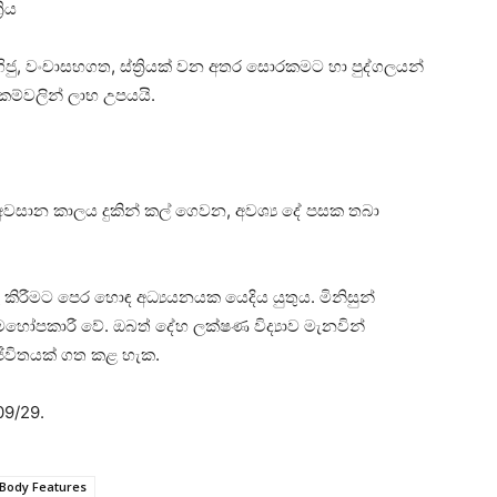
රිය
, වංචාසහගත, ස්‌ත්‍රියක්‌ වන අතර සොරකමට හා පුද්ගලයන්
බඳකම්වලින් ලාභ උපයයි.
ේ අවසාන කාලය දුකින් කල් ගෙවන, අවශ්‍ය දේ පසක තබා
 කිරීමට පෙර හොඳ අධ්‍යයනයක යෙදිය යුතුය. මිනිසුන්
මහෝපකාරී වේ. ඔබත් දේහ ලක්‌ෂණ විද්‍යාව මැනවින්
ජීවිතයක්‌ ගත කළ හැක.
09/29.
 Body Features