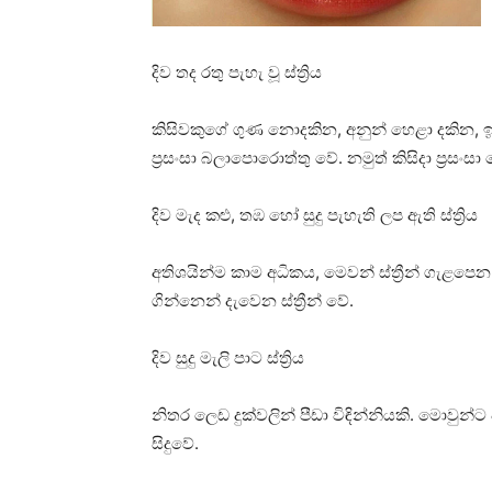
දිව තද රතු පැහැ වූ ස්‌ත්‍රිය
කිසිවකුගේ ගුණ නොදකින, අනුන් හෙළා දකින,
ප්‍රසංසා බලාපොරොත්තු වේ. නමුත් කිසිදා ප්‍රසං
දිව මැද කළු, තඹ හෝ සුදු පැහැති ලප ඇති ස්‌ත්‍රිය
අතිශයින්ම කාම අධිකය, මෙවන් ස්‌ත්‍රීන් ගැ
ගින්නෙන් දැවෙන ස්‌ත්‍රීන් වේ.
දිව සුදු මැලි පාට ස්‌ත්‍රිය
නිතර ලෙඩ දුක්‌වලින් පීඩා විඳින්නියකි. මොවුන්
සිදුවේ.