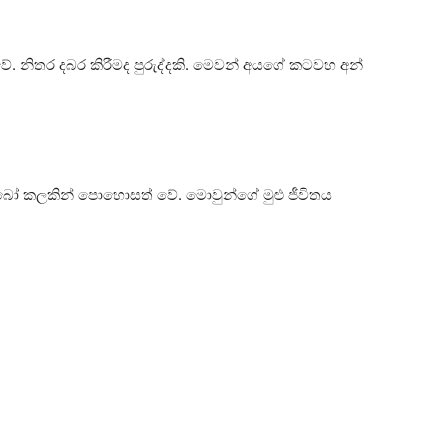
යවේ. නිතර දබර කිරීමද පුරුද්දකි. මෙවන් අයගේ කටවහ අන්
ද නොබෝ කලකින් පොහොසත් වේ. මොවුන්ගේ මුළු ජීවිතය