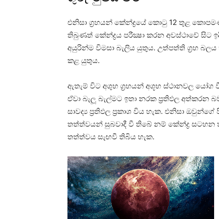
එනිසා ග්‍රහයන් කේන්ද්‍රයේ කොටු 12 තුළ කොපමණ 
තිබුණත් කේන්ද්‍රය පරීක්‍ෂා කරන අවස්‌ථාවේ සි
අයුරින්ම විමසා බැලිය යුතුය. උත්පත්ති ග්‍රහ
කළ යුතුය.
ඇතැම් විට අශුභ ග්‍රහයන් අශූභ ස්‌ථානවල යෝග 
ඒවා බැලූ බැල්මට ඉතා නරක ප්‍රතිඵල අත්කරන 
සාවද්‍ය ප්‍රතිඵල ප්‍රකාශ විය හැක. එනිසා ඔවුන්ග
තත්ත්වයන් සුබවාදී වී තිබේ නම් කේන්ද්‍ර සටහන
තත්ත්වය සැඟවී තිබිය හැක.