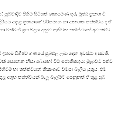
සුබවාදීව පිහිට සිටියත් කොපමණ ගුරු මුෂ්ඨ ප්‍රකාශ වී
ට ඉදිරියට අදාළ ග්‍රහයාගේ වර්තමාන හා අනාගත තත්ත්වය ද ඒ
 බලය හා වත්මන් ග්‍රහ බලය අනුව ඇතිවන තත්ත්වයන් අවබෝධ
වී ඉතාම විශිෂ්ට ගණයේ සුබඵල ලබා දෙන අවස්‌ථා ද පවතී.
බවක්‌ පෙනෙන නිසා බොහෝ විට ජ්‍යෙතිෂඥයා මුළාවට පත්ව
ේ පිහිටීම් හා තත්ත්වයන් තීක්‍ෂණව විමසා බැලිය යුතුය. එම
 තුළ අශුභ තත්ත්වයක්‌ බැලූ බැල්මට පෙනුනත් ඒ තුළ සුබ