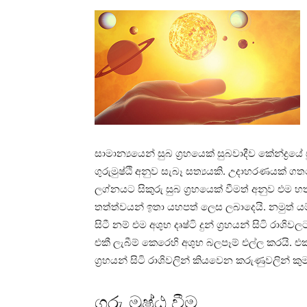
සාමාන්‍යයෙන් සුබ ග්‍රහයෙක්‌ සුබවාදීව කේන්ද්‍ර
ගුරුමුෂ්ඨි අනුව සැබෑ සත්‍යයකි. උදාහරණයක්‌ ගත
ලග්නයට සිකුරු සුබ ග්‍රහයෙක්‌ වීමත් අනුව එ
තත්ත්වයන් ඉතා යහපත් ලෙස ලබාදෙයි. නමුත් යම් 
සිටී නම් එම අශුභ දෘෂ්ටි දුන් ග්‍රහයන් සිටි රාශ
එකී ලැබීම් කෙරෙහි අශුභ බලපෑම් එල්ල කරයි. එක්‌
ග්‍රහයන් සිටි රාශිවලින් කියවෙන කරුණුවලින් ක
ගුරු මුෂ්ඨ වීම