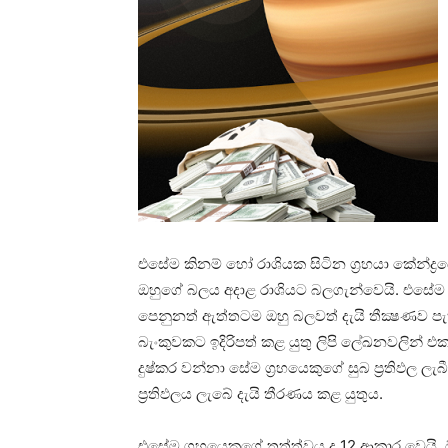
එසේම කිනම් හෝ රාශියක සිටින ග්‍රහයා කේන්ද්‍
ඔහුගේ බලය අදාළ රාශියට බලගැන්වෙයි. එසේම ඕන
පෙනුනත් ඇත්තටම ඔහු බලවත් දැයි තීක්‍ෂණව පැති
බැංකුවකට ඉදිරිපත් කළ යුතු ලිපි ලේඛනවලින්
දුෂ්කර වන්නා සේම ග්‍රහයෙකුගේ සුබ ප්‍රතිඵල ලැ
ප්‍රතිඵලය ලැබේ දැයි තීරණය කළ යුතුය.
එසේම ග්‍රහයෙකුගේ තත්ත්වය ද 12 ආකාර වෙයි. 