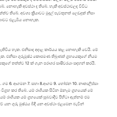
ිබේ. නොහැකි අවස්‌ථා ද තිබේ. හැකි අවස්‌ථාවලද විවිධ
ව තිබේ. අවශ්‍ය ක්‍රියාවට මුදල් පැවතුනත් ලෙඩදුක්‌ නිසා
රියාවට එළැඹිය නොහැක.
 නැතිවිය හැක. එනිසාද අදාළ කාර්යය කළ නොහැකි වෙයි. මේ
ැක. එනිසා ගුරුමුෂ්ඨ කොපමණ තිබුණත් ග්‍රහයෙකුගේ නියම
යෙකුගේ තත්ත්ව 12 ක්‌ ගැන පරාශර සෘෂිවරයා සඳහන් කරයි.
 5. ගම 6. ආගමන 7. සභා 8.ආගම 9. භෝජන 10. නෘත්‍යලිප්සා
විග්‍රහ කර තිබේ. යම් රාශියක සිටින ඕනෑම ග්‍රහයෙක්‌ මේ
යම් රාශියක යම් ග්‍රහයෙක්‌ සුබවාදීව පිහිටා ඇත්නම් එම
ේ යන ගුරු මුෂ්ඨය බිඳී යන අවස්‌ථා එළඹෙන බැවින්