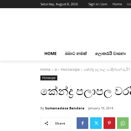
Saturday, August 8, 2026
Sign in / Join
Home
බබ
HOME
බබාට නමක්
ලොතරැයි වාසනා
Home
si
Horoscope
කේන්ද්‍ර පලාපල වරදින්නේ ඇයි?
Horoscope
කේන්ද්‍ර පලාපල වර
By
Sumanadasa Bandara
January 19, 2014
Share