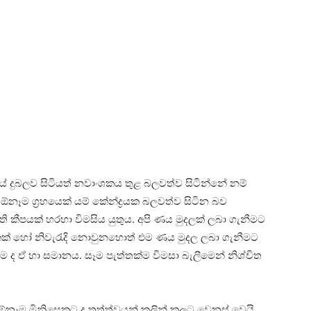
රයේ දුබලව සිටියත් නවාංශකය තුළ බලවත්ව සිටින්නේ නම්
ෑම ග්‍රහයෙක්‌ යම් කේන්ද්‍රයක බලවත්ව සිටින බව
 කීපයක්‌ හරහා විමසිය යුතුය. අපි ණය මුදලක්‌ ලබා ගැනීමට
 එකක්‌ හෝ නිවැරැදි නොවුනහොත් එම ණය මුදල ලබා ගැනීමට
බීම ද ඒ හා සමානය. සෑම පැත්තක්‌ම විමසා බැලීමෙන් නිශ්චිත
ඕනෑම මිනිසෙකුට ද තත්ත්වයන් කලින් කලට වෙනස්‌ වෙයි.