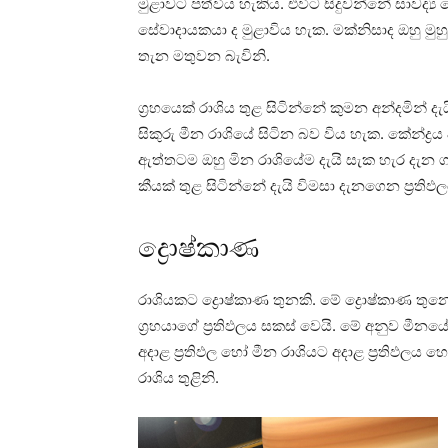
මුළාවට පත්විය හැකිය. එවිට සිදුවන්නේ සාවද්‍ය 
සේවාදායකයා ද මුළාවිය හැක. මක්‌නිසාද ඔහු මු
තැන මතුවන බැවිනි.
ග්‍රහයෙක්‌ රාශිය තුළ සිටින්නේ කුමන අන්දමින
සිකුරු මීන රාශියේ සිටින බව විය හැක. කේන්ද්‍ර
ඇත්තටම ඔහු මින රාශියේම දැයි සැක හැර දැන ග
කීයක්‌ තුළ සිටින්නේ දැයි විමසා දැනගෙන ප්‍රති
ද්‍රොෂ්කාණ
රාශියකට ‌ද්‍රොෂ්කාණ තුනකි. මේ ද්‍රොෂ්කාණ තුනෙ
ග්‍රහයාගේ ප්‍රතිඵලය සකස්‌ වෙයි. මේ අනුව මීනය
අදාළ ප්‍රතිඵල හෝ මීන රාශියට අදාළ ප්‍රතිඵලය හෝ
රාශිය තුළිනි.