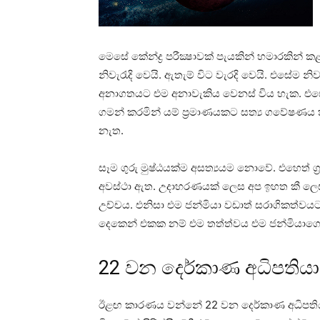
මෙසේ කේන්ද්‍ර පරීක්‍ෂාවක්‌ පැයකින් හමාරකින් ක
නිවැරැදි වෙයි. ඇතැම් විට වැරදි වෙයි. එසේම න
අනාගතයට එම අනාවැකිය වෙනස්‌ විය හැක. එසේ
ගමන් කරමින් යම් ප්‍රමාණයකට සත්‍ය ගවේෂණය 
නැත.
සෑම ගුරු මුෂ්ඨයක්‌ම අසත්‍යයම නොවේ. එහෙත් ග
අවස්‌ථා ඇත. උදාහරණයක්‌ ලෙස අප ඉහත කී ලෙස ස
උච්චය. එනිසා එම ජන්මියා වඩාත් සරාගිකත්වය
දෙකෙන් එකක නම් එම තත්ත්වය එම ජන්මියාගෙන
22 වන දෙර්කාණ අධිපතියා
ඊළඟ කාරණය වන්නේ 22 වන දෙර්කාණ අධිපතියාග