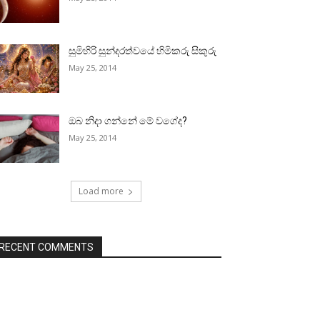
සුමිහිරි සුන්දරත්වයේ හිමිකරු සිකුරු
May 25, 2014
ඔබ නිදා ගන්නේ මේ වගේද?
May 25, 2014
Load more
RECENT COMMENTS