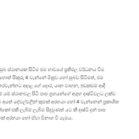
යේ සුබ ස්‌ථානයක සිටීම එම භාවයේ ප්‍රතිඵල වර්ධනය වීම
හොත් සිකුරු 4 වැන්නේ මිත්‍රව හෝ සුබව සිටීමත්, එම
ම හතරවැන්නට අදාළ ගේ දොර, යාන වාහන, ඉඩකඩම් ආදී
යම් ස්‌ථානවල සිටි පාප ග්‍රහයන්ගේ අශුභ දෘෂ්ටිවලට ලක්‌ව
ිවලට අයත් දේවල්වලින් කුමක්‌ අරභයා හෝ 4 වැන්නෙන් ප්‍රකාශිත
කෝ එකී ලැබීම් ලැබීම සිදුවුණත් යට කී දෘෂ්ටි දුන් පාප
ුමක්‌ අරභයා හෝ ඒවා විනාශ වී යැමය.