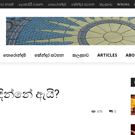
ාට නමක්
ලොතරැයි වාසනා
පොරොන්දම්
කේන්දර සටහන
කලදසාව
Articles
පොරොන්දම්
කේන්දර සටහන
කලදසාව
ARTICLES
ABO
දින්නේ ඇයි?
479
0