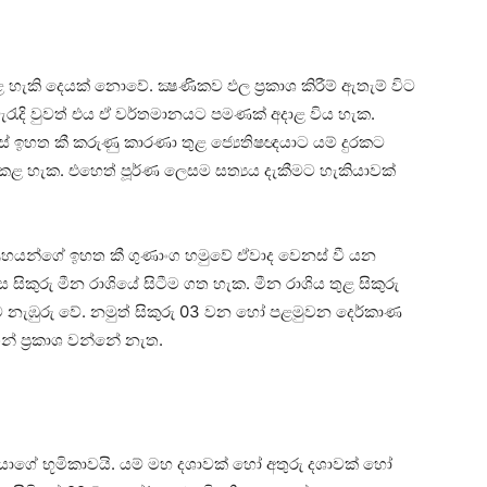
ළ හැකි දෙයක්‌ නොවේ. ක්‍ෂණිකව ඵල ප්‍රකාශ කිරීම් ඇතැම් විට
ිවැරැදි වුවත් එය ඒ වර්තමානයට පමණක්‌ අදාළ විය හැක.
 ඉහත කී කරුණු කාරණා තුළ ජ්‍යෙතිෂඥයාට යම් දුරකට
කළ හැක. එහෙත් පූර්ණ ලෙසම සත්‍යය දැකීමට හැකියාවක්‌
්‍රහයන්ගේ ඉහත කී ගුණාංග හමුවේ ඒවාද වෙනස්‌ වී යන
ිකුරු මීන රාශියේ සිටීම ගත හැක. මීන රාශිය තුළ සිකුරු
ට නැඹුරු වේ. නමුත් සිකුරු 03 වන හෝ පළමුවන දෙර්කාණ
් ප්‍රකාශ වන්නේ නැත.
ේ භූමිකාවයි. යම් මහ දශාවක්‌ හෝ අතුරු දශාවක්‌ හෝ