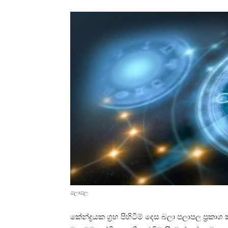
පලාපල
කේන්ද්‍රයක ග්‍රහ පිහිටීම් දෙස බලා පලාපල ප්‍ර