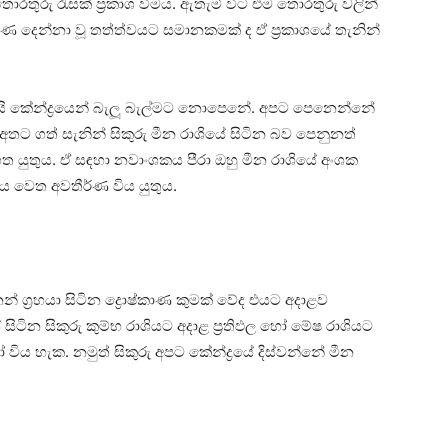
තොරතුරු රැසක්‌ ප්‍රකාශ වීමය. ඇතැම් විට එම තොරතුරු වලින්
හුණ දෙන්නා වූ තත්ත්වයට සමානකමක්‌ ද ඒ ප්‍රකාශයේ තැනින්
් දැයි කේන්ද්‍රයෙන් බැලූ බැල්මට නොපෙනේ. අපට පෙනෙන්නේ
ය අතට ගත් සැනින් සිකුරු මීන රාශියේ සිටින බව පෙනුනත්
ත යුතුය. ඒ සඳහා නවාංශකය පීරා ඔහු මීන රාශියේ අංශක
ඵලය වෙත අවතීර්ණ විය යුතුය.
න් ග්‍රහයා සිටින ද්‍රොෂ්කාණ කුමක්‌ වේද එයට අදාළව
ේ සිටින සිකුරු කුම්භ රාශියට අදාළ ප්‍රතිඵල හෝ මේෂ රාශියට
 විය හැක. නමුත් සිකුරු අපට කේන්ද්‍රයේ දිස්‌වන්නේ මීන