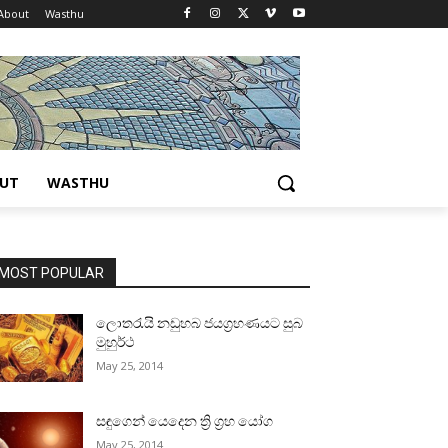
About
Wasthu
UT
WASTHU
MOST POPULAR
ලොතරැයි නඩුහබ ජයග්‍රහණයට සුබ
මුහුර්ථ
May 25, 2014
සඳුගෙන් යෙදෙන ත්‍රි ග්‍රහ යෝග
May 25, 2014