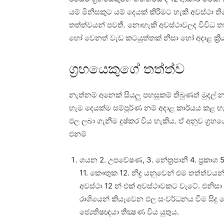
යම් මිනිසකුට යම් දෙයක්‌ කිරීමට හැකි අවස්‌ථා ත
තත්ත්වයන් පවතී. නොහැකි අවස්‌ථාවලද විවිධ තත්ත්
හෝ වෙනත් වැඩ කටයුත්තක්‌ නිසා හෝ අදාළ ක්‍
ග්‍රහයෙකුගේ තත්ත්ව
නැත්නම් අනෙක්‌ සියලු පහසුකම් තිබුණත් මුදල්
හැම දෙයක්‌ම සම්පූර්ණ නම් අදාළ කාර්යය කළ හ
ඵල ලබා ගැනීම දුෂ්කර විය හැකිය. ඒ අනුව ග්‍රහ
එනම්
ශයන 2. උපවේෂණ, 3. නේත්‍රපානී 4. ප්‍රකාශ
11. කෞතුක 12. නිද්‍ර යනුවෙන් එම තත්ත්වයන් 
අවස්‌ථා 12 න් එක්‌ අවස්‌ථාවකට වැටේ. එනිසා 
රාශියෙන් කියෑවෙන ඵල සංවර්ධනය වීම සිදු ව
ජ්‍යෙතිෂඥයා තීක්‍ෂණ විය යුතුය.