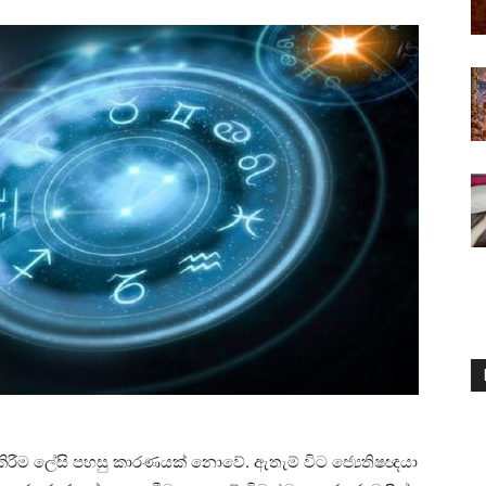
කාශ කිරීම ලේසි පහසු කාරණයක්‌ නොවේ. ඇතැම් විට ජ්‍යෙතිෂඥයා