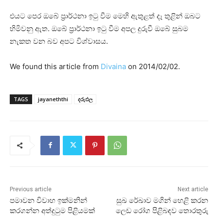
එයට පෙර ඔබේ ප්‍රාර්ථනා ඉටු වීම මෙහි ඇතුළත් දෑ තුළින් ඔබට
හිමිවනු ඇත. ඔබේ ප්‍රාර්ථනා ඉටු වීම අපල දුරුවී ඔබේ සුබම
නැකත වන බව අපට විශ්වාසය.
We found this article from
Divaina
on 2014/02/02.
TAGS
jayaneththi
දරුඵල
Previous article
Next article
පමාවන විවාහ ඉක්‌මනින්
සුඛ රේඛාව මගින් හෙළි කරන
කරගන්න අත්දුටුම පිළියමක්‌
ලෙඩ රෝග පිළිබඳව තොරතුරු