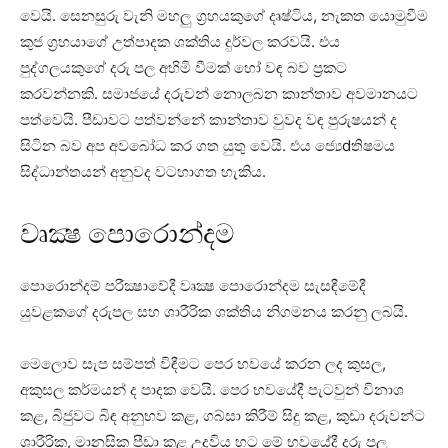
වෙයි. සෙනසුරු වැනි මහලු ග්‍රහයකුගේ දෘෂ්ටිය, නැකත යොමුවීම
කුජ ග්‍රහයාගේ උත්පාදක ශක්‌තිය දුර්වල කරවයි. එය
පුද්ගලයකුගේ දරු පල අහිමි වීමක්‌ හෝ වඳ බව ප්‍රකට
කරවන්නකි. සමාජයේ දරුවන් නොලබන කාන්තාව අවමානයට
පත්වෙයි. පීඩාවට පත්වන්නේ කාන්තාව වුවද වඳ පුරුෂයන් ද
සිටින බව අප අවබෝධ කර ගත යුතු වෙයි. එය ජ්‍යෙdතිෂමය
සිද්ධාන්තයන් අනුවද වටහාගත හැකිය.
වෘක්‍ෂ පොරොන්දම
පොරොන්දම් පරීක්‍ෂාවේදී වෘක්‍ෂ පොරොන්දම සැසඳීමේදී
යුවළකගේ දරුපල සහ ශාරීරික ශක්‌තිය නිගමනය කරනු ලබයි.
මෙලොව සැප සම්පත් විඳීමට පෙර භවයේ කරන ලද කුසල,
අකුසල කර්මයන් ද පාදක වෙයි. පෙර භවයේදී පැටවුන් විනාශ
කළ, බිජුවට බිඳ අනුභව කළ, ගබ්සා කිරීම් සිදු කළ, කුඩා දරුවන්ට
ශාරීරික, මානසික පීඩා කළ උදවිය හට මේ භවයේදී දරු පල