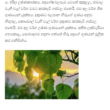
ය. ඉරිදා උෂ්ණකාරකය. සඳුගේa බලපෑම යටතේ කුකුලල, ජාවාල
වැනි වැල් වර්ග වමට කරකැවී ගස්‌වල එතෙයි. එම අල වර්ග ශීත
ගුණයෙන් යුක්‌තය. දකුණට බලපාන හිරුගේ ගුණය අනුව
හිඟුරල, කොඬොල් වැනි වැල් වර්ග දකුණට කරකැවී ගස්‌වල
එතෙයි. එම අල වර්ග උෂ්ණ ගුණයෙන් යුක්‌තය. අතීත ලක්‌වැසියා
ගහකොළ, සොබාදහම හඳුනා ගත්තේ හිරු සඳුගේ ගූණයන් මූලික
කර ගනිමින්ය.