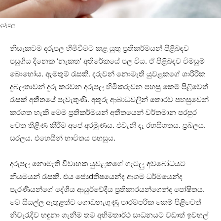
දරුපල
නිසැකවම දරුපල හිමිවීමට කළ යුතු ප්‍රතිකර්මයන් පිළිබඳව
පසුගිය දිනෙක ‘නැකත’ අතිරේකයේ පල විය. ඒ පිළිබඳව විමසුම්
බොහෝය. ඇමතුම් රැසකි. දරුවන් නොමැති යුවළකගේ ශාරීරික
දුබලතාවන් දුරු කරවන දරුපල හිමිකරුවන පහසු කෙම් පිළිවෙත්
රැසක්‌ අතීතයේ පැවැතුණි. අතුරු ආබාධවලින් තොරව පහසුවෙන්
කරගත හැකි මෙම ප්‍රතිකර්මයන් අතීතයෙන් වර්තමාන පරපුර
වෙත තිළිණ කිරීම අපේ අරමුණය. එවැනි දෑ රහසිගතය. ප්‍රබලය.
සරලය. එහෙයින් භාවිතය පහසුය.
දරුපල නොමැති විවාහක යුවළකගේ ගැටලු අවබෝධයට
නියමයන් රැසකි. එය ජ්‍යෙdතිෂයෙන්ද ආගම ධර්මයෙන්ද
පැරණියන්ගේ දේශීය ආයුර්වේදීය ප්‍රතිකාරයන්ගෙන්ද පෝෂිතය.
මේ සියල්ල ඇතුළත්ව ගොඩනැගුණු පාරම්පරික කෙම් පිළිවෙත්
නිවැරැදිව හඳුනා ගැනීම තම අභිමතාර්ථ සාධනයට වඩාත් ඉවහල්