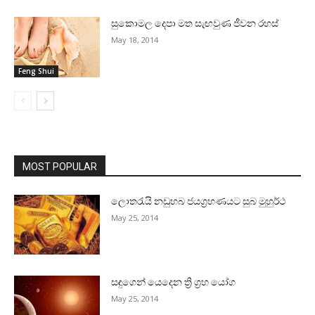
සුකොමල දෙපා මත සැඟවුණ ජීවන රහස්‌
May 18, 2014
Feng Shui
MOST POPULAR
ලොතරැයි නඩුහබ ජයග්‍රහණයට සුබ මුහුර්ථ
May 25, 2014
සඳුගෙන් යෙදෙන ත්‍රි ග්‍රහ යෝග
May 25, 2014