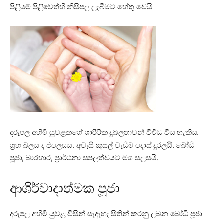
පිළියම් පිළිවෙත්හි නිසිපල ලැබීමට හේතු වෙයි.
දරුපල අහිමි යුවළකගේ ශාරීරික දුබලතාවන් විවිධ විය හැකිය.
ග්‍රහ බලය ද එලෙසය. අවැසි කුසල් වැඩීම දොස්‌ දුරලයි. බෝධි
පූජා, බාරහාර, ප්‍රාර්ථනා සපලත්වයට මග සලසයි.
ආශිර්වාදාත්මක පූජා
දරුපල අහිමි යුවළ විසින් සැදැහැ සිතින් කරනු ලබන බෝධි පූජා