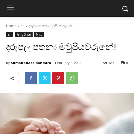
Home
en
දරුපල පතනා මවුපියවරුනේ!
en
Feng Shui
Misc
දරුපල පතනා මවුපියවරුනේ!
By
Sumanadasa Bandara
February 2, 2014
643
0