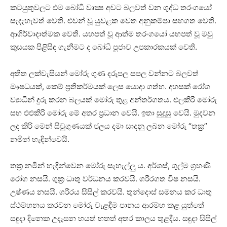
කටයුතුවලට එම බෝධි වෘක්‍ෂ අවට බලවත් වන ශුද්ධ තරංගයෝ
සැදැහැවත් වෙති. එවන් වූ යුවළක වෙත අනුකම්පා සහගත වෙති.
ආශිර්වාදාත්මක වෙති. යහපත් වූ ආත්ම තරංගයෝ යහපත් වූ මවු
කුසයක පිළිසිඳ ගැනීමට ද බෝධි පූජාව උපකාරකයක්‌ වෙති.
අතීත ලක්‌වැසියන් මෝරු ගුණ දරුපල සපල වන්නට බලවත්
ඖෂධයක්‌, කෙම් ප්‍රතිකර්මයක්‌ ලෙස යොදා ගත්හ. දහසක්‌ රෝග
ව්‍යාධීන් දුරු කරන බලයක්‌ මෝරු තුළ අන්තර්ගතය. එලකිරි මෝරු
සහ එළුකිරි මෝරු මේ අතර ප්‍රධාන වෙයි. ඉතා සුදුසු වෙයි. මුදවන
ලද කිරි මෙන් සිවුගුණයක්‌ ජලය දමා සාදනු ලබන මෝරු “තක්‍ර”
නමින් හැඳින්වෙයි.
තක්‍ර නමින් හැඳින්වෙන මෝරු සැහැල්ලු ය. අර්ශස්‌, ගුල්ම ග්‍රහණි
රෝග නසයි. ශුක්‍ර ධාතු වර්ධනය කරවයි. ශරීරගත විෂ නසයි.
උෂ්ණය නසයි. ශරීරය සිසිල් කරවයි. තුන්දොස්‌ සමනය කර ධාතු
ස්‌ථම්භනය කරවන මෝරු වැළඳීම පානය ආරම්භ කළ යුත්තේ
සඳුදා දිනෙක උදෑසන හයත් හතත් අතර කාලය තුළදීය. සඳුදා සිසිල්