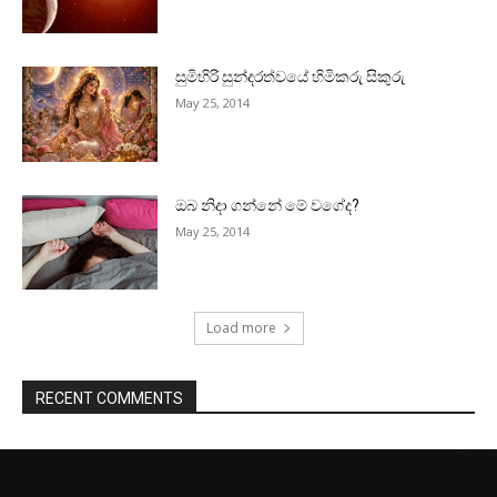
සුමිහිරි සුන්දරත්වයේ හිමිකරු සිකුරු
May 25, 2014
ඔබ නිදා ගන්නේ මේ වගේද?
May 25, 2014
Load more
RECENT COMMENTS