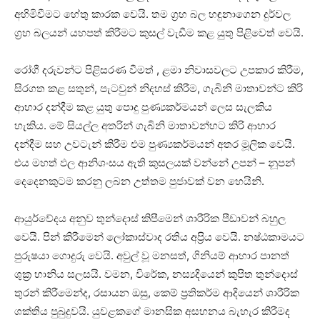
අහිමිවීමට හේතු කාරක වෙයි. තම ග්‍රහ බල හඳුනාගෙන දුර්වල
ග්‍රහ බලයන් යහපත් කිරීමට කුසල් වැඩීම කළ යුතු පිළිවෙත් වෙයි.
රෝගී දරුවන්ට පිළිසරණ වීමත් , ළමා නිවාසවලට උපකාර කිරීම,
සිරගත කළ සතුන්, පැටවුන් නිදහස්‌ කිරීම, ගැබිනි මාතාවන්ට කිරි
ආහාර දන්දීම කළ යුතු පොදු පුණ්‍යකර්මයන් ලෙස සැලකිය
හැකිය. මේ සියල්ල අතරින් ගැබිනි මාතාවන්හට කිරි ආහාර
දන්දීම සහ උවටැන් කිරීම එම පුණ්‍යකර්මයන් අතර මූලික වෙයි.
එය මහත් ඵල ආනිශංසය ඇති කුසලයක්‌ වන්නේ උපන් – නූපන්
දෙදෙනකුටම කරනු ලබන උත්තම පුජාවක්‌ වන හෙයිනි.
ආයුර්වේදය අනුව තුන්දොස්‌ කිපීමෙන් ශාරීරික පීඩාවන් බහුල
වෙයි. පින් කිරීමෙන් ලෝකාස්‌වාද රතිය අප්‍රිය වෙයි. නෂ්ඨකාමයට
පුරුෂයා ගොදුරු වෙයි. අවුල් වූ මනසත්, ගිනියම් ආහාර පානත්
ශුක්‍ර හානිය සලසයි. වමන, විරේක, නස්‍යදියෙන් කුපිත තුන්දොස්‌
තුරන් කිරීමෙන්ද, රසායන ඔසු, කෙම් ප්‍රතිකර්ම ආදියෙන් ශාරීරික
ශක්‌තිය පුබුදුවයි. යුවළකගේ මානසික අසහනය බැහැර කිරීමද