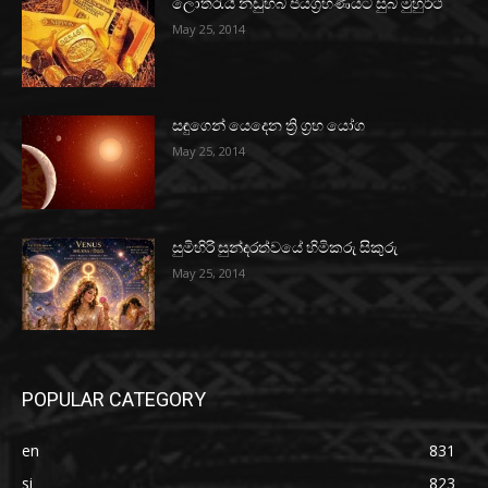
ලොතරැයි නඩුහබ ජයග්‍රහණයට සුබ මුහුර්ථ
May 25, 2014
සඳුගෙන් යෙදෙන ත්‍රි ග්‍රහ යෝග
May 25, 2014
සුමිහිරි සුන්දරත්වයේ හිමිකරු සිකුරු
May 25, 2014
POPULAR CATEGORY
en
831
si
823