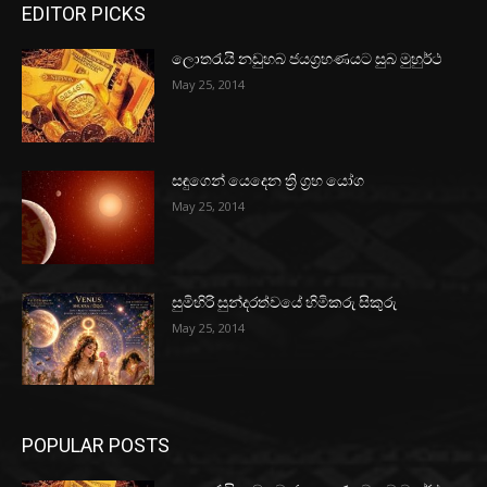
EDITOR PICKS
ලොතරැයි නඩුහබ ජයග්‍රහණයට සුබ මුහුර්ථ
May 25, 2014
සඳුගෙන් යෙදෙන ත්‍රි ග්‍රහ යෝග
May 25, 2014
සුමිහිරි සුන්දරත්වයේ හිමිකරු සිකුරු
May 25, 2014
POPULAR POSTS