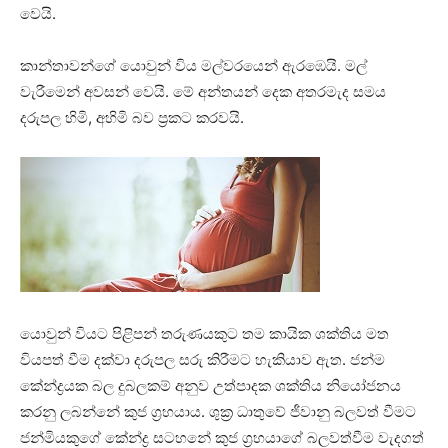
වෙයි.
කාන්තාවන්ගේ යොවුන් විය මල්වරයෙන් ඇරඹෙයි. මල්
වැරීමෙන් අවසන් වෙයි. මේ අන්තයන් දෙක අතරමැද සමය
දරුපල හිමි, අහිමි බව ප්‍රකට කරවයි.
යොවුන් වියට පිළිපන් තරුණයකුට තම කායික ශක්‌තිය මත
වියපත් වීම දක්‌වා දරුපල සරු කිරීමට හැකියාව ඇත. ජන්ම
කේන්ද්‍රයක බල දුබලකම් අනුව උත්පාදක ශක්‌තිය නියෝජනය
කරනු ලබන්නේ කුජ ග්‍රහයාය. ශුක්‍ර ධාතුවේ ජීවානු බලවත් වීමට
ජන්මියකුගේ කේන්ද්‍ර සටහනේ කුජ ග්‍රහයාගේ බලවත්වීම වැදගත්