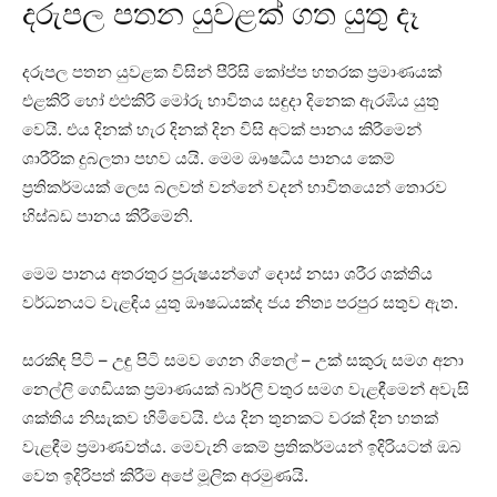
දරුපල පතන යුවළක් ගත යුතු දෑ
දරුපල පතන යුවළක විසින් පීරිසි කෝප්ප හතරක ප්‍රමාණයක්‌
එළකිරි හෝ එළුකිරි මෝරු භාවිතය සඳුදා දිනෙක ඇරඹිය යුතු
වෙයි. එය දිනක්‌ හැර දිනක්‌ දින විසි අටක්‌ පානය කිරීමෙන්
ශාරීරික දුබලතා පහව යයි. මෙම ඖෂධීය පානය කෙම්
ප්‍රතිකර්මයක්‌ ලෙස බලවත් වන්නේ වදන් භාවිතයෙන් තොරව
හිස්‌බඩ පානය කිරීමෙනි.
මෙම පානය අතරතුර පුරුෂයන්ගේ දොස්‌ නසා ශරීර ශක්‌තිය
වර්ධනයට වැළඳිය යුතු ඖෂධයක්‌ද ජය නිත්‍ය පරපුර සතුව ඇත.
සරකිඳ පිටි – උඳු පිටි සමව ගෙන ගිතෙල් – උක්‌ සකුරු සමග අනා
නෙල්ලි ගෙඩියක ප්‍රමාණයක්‌ බාර්ලි වතුර සමග වැළඳීමෙන් අවැසි
ශක්‌තිය නිසැකව හිමිවෙයි. එය දින තුනකට වරක්‌ දින හතක්‌
වැළඳීම ප්‍රමාණවත්ය. මෙවැනි කෙම් ප්‍රතිකර්මයන් ඉදිරියටත් ඔබ
වෙත ඉදිරිපත් කිරීම අපේ මූලික අරමුණයි.