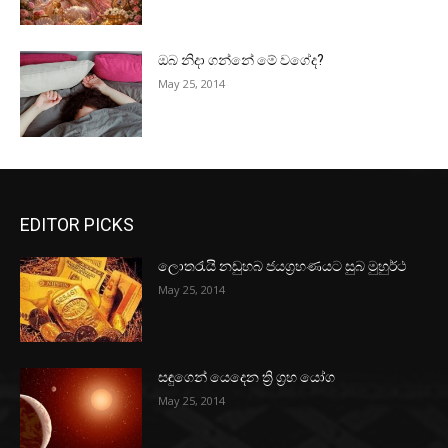
ඔබ නිදා ගන්නේ මේ වගේද?
May 25, 2014
EDITOR PICKS
ලොතරැයි නඩුහබ ජයග්‍රහණයට සුබ මුහුර්ථ
May 25, 2014
සඳුගෙන් යෙදෙන ත්‍රි ග්‍රහ යෝග
May 25, 2014