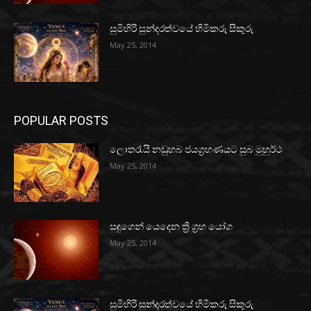
සුමිහිරි සුන්දරත්වයේ හිමිකරු සිකුරු
May 25, 2014
POPULAR POSTS
ලොතරැයි නඩුහබ ජයග්‍රහණයට සුබ මුහුර්ථ
May 25, 2014
සඳුගෙන් යෙදෙන ත්‍රි ග්‍රහ යෝග
May 25, 2014
සුමිහිරි සුන්දරත්වයේ හිමිකරු සිකුරු