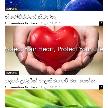
Ayurveda
නිරෝගීත්වයේ නිවුන්නු
Sumanadasa Bandara
-
August 27, 2010
0
Ayurveda
හදවත් උවදුරින් වැලකීමට හරි මඟ මෙන්න
Sumanadasa Bandara
-
August 20, 2010
0