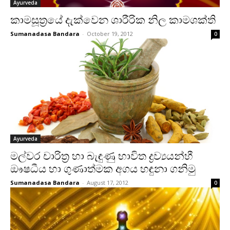
Ayurveda
කාමසූත්‍රයේ දැක්‌වෙන ශාරීරික නිල කාමශක්‌ති
Sumanadasa Bandara
-
October 19, 2012
0
Ayurveda
මල්වර චාරිත්‍ර හා බැඳුණු භාවිත ද්‍රව්‍යයන්හී
ඖෂධීය හා ගුණාත්මක අගය හඳුනා ගනිමු
Sumanadasa Bandara
-
August 17, 2012
0