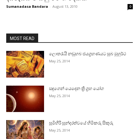
Sumanadasa Bandara
-
August 13, 2010
0
MOST READ
ලොතරැයි නඩුහබ ජයග්‍රහණයට සුබ මුහුර්ථ
May 25, 2014
සඳුගෙන් යෙදෙන ත්‍රි ග්‍රහ යෝග
May 25, 2014
සුමිහිරි සුන්දරත්වයේ හිමිකරු සිකුරු
May 25, 2014