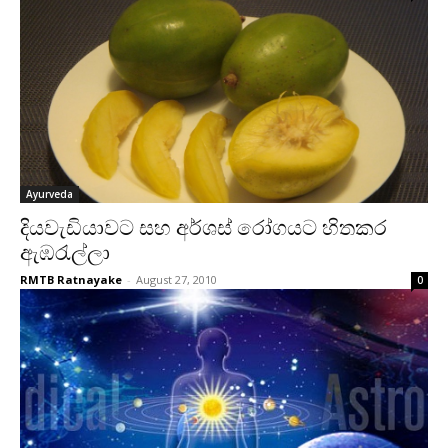
Ayurveda
දියවැඩියාවට සහ අර්ශස්‌ රෝගයට හිතකර
ඇඹරැල්ලා
RMTB Ratnayake
-
August 27, 2010
0