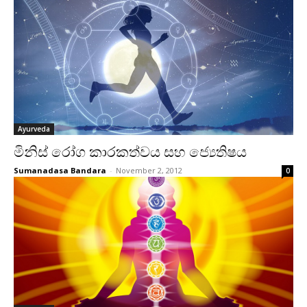
Ayurveda
මිනිස්‌ රෝග කාරකත්වය සහ ජ්‍යෙතිෂය
Sumanadasa Bandara
-
November 2, 2012
0