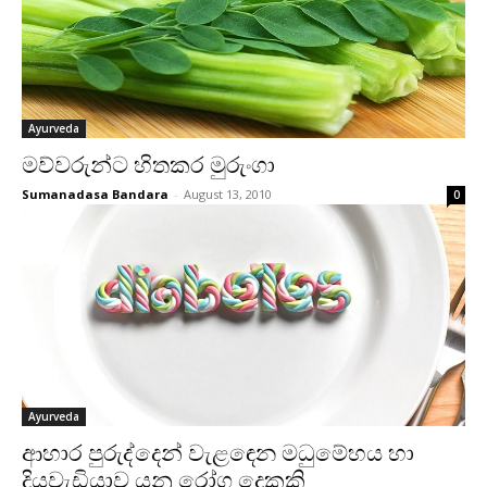
Ayurveda
මව්වරුන්ට හිතකර මුරුංගා
Sumanadasa Bandara
-
August 13, 2010
0
Ayurveda
ආහාර පුරුද්දෙන් වැළඳෙන මධුමේහය හා
දියවැඩියාව යනු රෝග දෙකකි