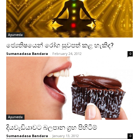
Ayurveda
ජ්‍යෙතිෂයෙන් රෝග සුවපත් කළ හැකිද?
Sumanadasa Bandara
-
February 24, 2012
0
Ayurveda
දියවැඩියාවට බලපාන ග්‍රහ පිහිටීම්
Sumanadasa Bandara
-
January 13, 2012
0