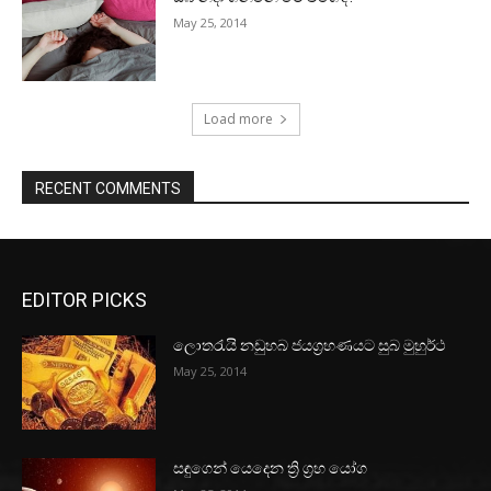
May 25, 2014
Load more
RECENT COMMENTS
EDITOR PICKS
ලොතරැයි නඩුහබ ජයග්‍රහණයට සුබ මුහුර්ථ
May 25, 2014
සඳුගෙන් යෙදෙන ත්‍රි ග්‍රහ යෝග