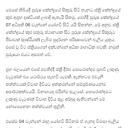
මෙසේ තිබියදී පුරුෂ කේන්ද්‍රයේ සිකුරු සිටි තැනට ස්‌ත්‍රි කේන්ද්‍රයේ
කුජ අශුභ දෘෂ්ටියක්‌ ලබාදී ඇතැයි සිතමු. මෙහිදී පුරුෂ කේන්ද්‍රයේ
07 අධිපති 06 වැන්නේ යෝගවී සිටී යයි සිතන්න. මේ අනුව ස්‌ත්‍රී
කේන්ද්‍රයේ කුජ සතුරු ස්‌ථානයක සිට පුරුෂ කේන්ද්‍රයේ සිකුරුට
පීඩාවක්‌ (දෘෂ්ඨියක්‌) ලැබීම සුදර්ශන පරීක්‍ෂාවෙන් බැලිය යුතුය.
එසේ වූ විට ස්‌ත්‍රියගෙන් දක්‌වන්නේ අධික රාගාධික බවකි. නමුත්
පුරුෂයා එයට අසමත් වේ.
ග්‍රහ බලයෙන් එසේ පවතිද්දී ස්‌ත්‍රී දීර්ඝ පොරොන්දම සුබවී ලකුණු
වැටුණත් එය යථාර්ථය සැඟවී යැමකි. ඇත්තටම එවැනි
තත්ත්වයක්‌ විවාහ දිවියට අත්කරන්නේ සම්පූර්ණයෙන්ම
අසාර්ථකත්වයයි. විනාශයද එයින්ම සැලසේ. පොරොන්දමට
ලකුණු වැටුණත් විවාහ දිවිය තුළ අර්බුද ඇතිවන්නේ මේ
නොපෙනෙන තත්ත්වයන් තුළිනි.
එසේම 04 වැන්නේ රාහු යෝගවී සිටීනම් ඒ ගැනද විමසා බැලිය