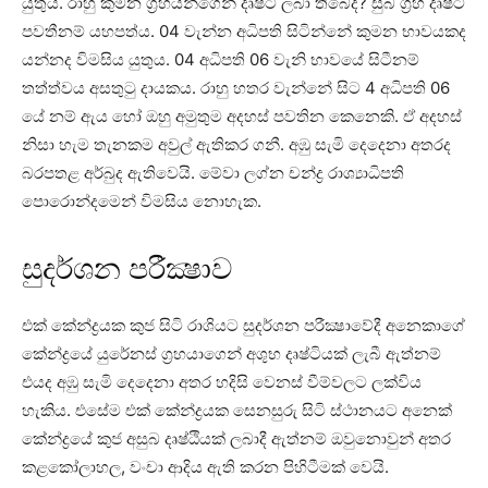
යුතුය. රාහු කුමන ග්‍රහයන්ගෙන් දෘෂ්ටි ලබා තිබේද? සුබ ග්‍රහ දෘෂ්ටි
පවතීනම් යහපත්ය. 04 වැන්න අධිපති සිටින්නේ කුමන භාවයකද
යන්නද විමසිය යුතුය. 04 අධිපති 06 වැනි භාවයේ සිටීනම්
තත්ත්වය අසතුටු දායකය. රාහු හතර වැන්නේ සිට 4 අධිපති 06
යේ නම් ඇය හෝ ඔහු අමුතුම අදහස්‌ පවතින කෙනෙකි. ඒ අදහස්‌
නිසා හැම තැනකම අවුල් ඇතිකර ගනී. අඹු සැමි දෙදෙනා අතරද
බරපතළ අර්බුද ඇතිවෙයි. මේවා ලග්න චන්ද්‍ර රාශ්‍යාධිපති
පොරොන්දමෙන් විමසිය නොහැක.
සුදර්ශන පරීක්‍ෂාව
එක්‌ කේන්ද්‍රයක කුජ සිටි රාශියට සුදර්ශන පරීක්‍ෂාවේදී අනෙකාගේ
කේන්ද්‍රයේ යුරේනස්‌ ග්‍රහයාගෙන් අශුභ දෘෂ්ටියක්‌ ලැබී ඇත්නම්
එයද අඹු සැමි දෙදෙනා අතර හදිසි වෙනස්‌ වීම්වලට ලක්‌විය
හැකිය. එසේම එක්‌ කේන්ද්‍රයක සෙනසුරු සිටි ස්‌ථානයට අනෙක්‌
කේන්ද්‍රයේ කුජ අසුබ දෘෂ්ඨියක්‌ ලබාදී ඇත්නම් ඔවුනොවුන් අතර
කළකෝලාහල, වංචා ආදිය ඇති කරන පිහිටීමක්‌ වෙයි.