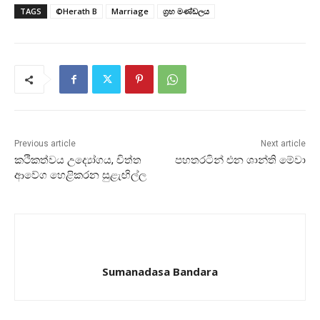
TAGS
©Herath B
Marriage
ග්‍රහ මණ්‌ඩලය
Previous article
Next article
කථිකත්වය උද්‍යෝගය, චිත්ත
පහතරටින් එන ශාන්ති මේවා
ආවේග හෙළිකරන සුළැඟිල්ල
Sumanadasa Bandara