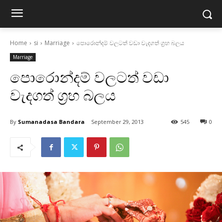
Home
si
Marriage
පොරොන්දම් වලටත් වඩා වැදගත් ග්‍රහ බලය
Marriage
පොරොන්දම් වලටත් වඩා
වැදගත් ග්‍රහ බලය
By
Sumanadasa Bandara
September 29, 2013
545
0