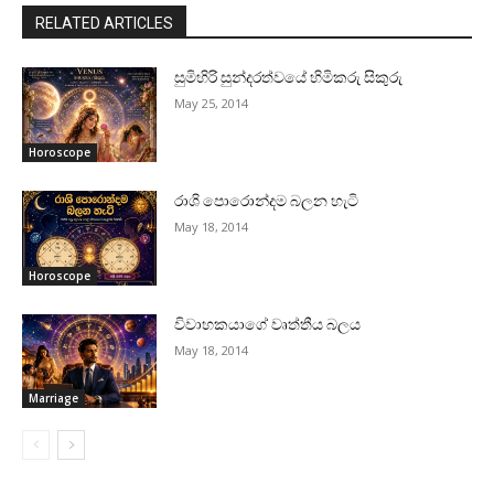
RELATED ARTICLES
සුමිහිරි සුන්දරත්වයේ හිමිකරු සිකුරු
May 25, 2014
Horoscope
රාශි පොරොන්දම බලන හැටි
May 18, 2014
Horoscope
විවාහකයාගේ වෘත්තීය බලය
May 18, 2014
Marriage