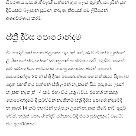
විවරණය වඩාත් නිවැරැදි වන්නේ ග්‍රහ බලය තුළිනි. එබැවින් යුග
දිවියකට බලපාන ප්‍රධාන කරුණු කීපයක්‌ මේ ලිපියෙන්
අණාවරණය කරමු.
ස්‌ත්‍රී දීර්ඝ පොරොන්දම
විවාහ දිවියක්‌ සඳහා බලපාන වැදගත් කරුණ වන්නේ ඔවුන්ගේ
ලිංගික තත්ත්වයන්ගේ සමානුපාතික ස්‌වභාවයයි. වැඩිවශයෙන්
මේ සම්බන්ධව අවධානය යොමු නොවන බවක්‌ පෙනේ.
පොරොන්දම් 20 න් ස්‌ත්‍රී දීර්ඝ පොරොන්දම මේ තත්ත්වය පිළිබඳව
දෙන සහතිකය වන්නේ ස්‌ත්‍රී උපන් නැකතේ සිට පුරුෂයා උපන්
නැකත නැකැත් 14 කට එහා විය යුතු බවය. එහෙත් නක්‍ෂත්‍ර
පොරොන්දමේ දී සුබවීමක්‌ නැතිනම් ස්‌ත්‍රී දීර්ඝ පොරොන්දමේදී
නැකැත් 14 කට එහායින් පුරුෂයා උපන් නැකත තිබේ නම් අසුබ
වෙයි. නමුත් පොරොන්දම් පරීක්‍ෂාවේදී එයට සුබලකුණු වැටේ.
එය අසාර්ථකය.