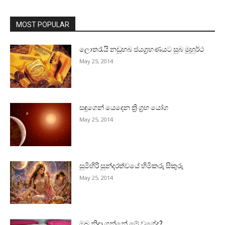
MOST POPULAR
ලොතරැයි නඩුහබ ජයග්‍රහණයට සුබ මුහුර්ථ
May 25, 2014
සඳුගෙන් යෙදෙන ත්‍රි ග්‍රහ යෝග
May 25, 2014
සුමිහිරි සුන්දරත්වයේ හිමිකරු සිකුරු
May 25, 2014
ඔබ නිදා ගන්නේ මේ වගේද?