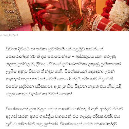
පොරොන්දම්
විවාහ දිවියට පා තබන යුවතිපතියන් පළමුව කරන්නේ
පොරොන්දම් 20 ත් දස පොරොන්දම – අෂ්ඨකූටය යන කරුණු
ගලපා ප්‍රතිඵල බැලීමය. ඒවායේ ප්‍රමාණාත්මක ලකුණු ප්‍රතිශතයක්‌
ලැබීම අනුව විවාහ තීන්දුව ගනී. විශේෂයෙන් දෙදෙනා උපන්
නැකැත් පාදක කරගත් මෙකී පොරොන්දම් පරීක්‍ෂාව සිදුවෙයි.
එසේම සුදර්ශන පරීක්‍ෂාවද ඇතැම් විට සිදුවන නමුත් එය නිවැරැදි
ලෙස නොපැවැත්වෙන බවක්‌ පෙනේ.
විශේෂයෙන් ග්‍රහ බලය දෙදෙනාගේ ගොඩනැගී ඇති අන්දම එයින්
අදහස්‌ කරන අතර ශාස්‌ත්‍රීය වශයෙන් එය ගැඹුරු පරික්‍ෂාවකි. එය
දැඩි වගකීමකින් කළ යුත්තකි. විශේෂයෙන් මෙම පොරොන්දම්