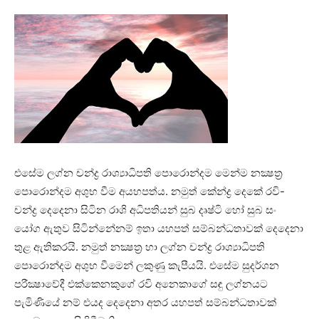
එසේම ලග්න චන්ද්‍ර රාශ්‍යාධිපති පොරොන්දම මෙන්ම නක්‍ෂත්‍ර
පොරොන්දම අශුභ වීම අයහපත්ය. නමුත් කේන්ද්‍ර දෙකේ රවි-
චන්ද්‍ර දෙදෙනා සිටින රාශි අධිපතියන් සුබ දෘෂ්ටි හෝ සුබ සං
යෝග ඇතුව සිටින්නේනම් ඉතා යහපත් සම්බන්ධතාවක්‌ දෙදෙනා
තුළ ඇතිකරයි. නමුත් නක්‍ෂත්‍ර හා ලග්න චන්ද්‍ර රාශ්‍යාධිපති
පොරොන්දම අශුභ වීමෙන් ලකුණු කැපීයයි. එසේම සුදර්ශන
පරීක්‍ෂාවේදී එක්‌කෙනකුගේ රවි අනෙකාගේ සඳු ලග්නයට
පැමිණියේ නම් එයද දෙදෙනා අතර යහපත් සම්බන්ධතාවක්‌