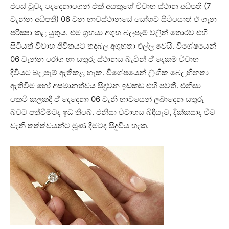
එසේ වුවද දෙදෙනාගෙන් එක්‌ අයකුගේ විවාහ ස්‌ථාන අධිපති (7
වැන්න අධිපති) 06 වන භාවස්‌ථානයේ යෝගව සිටියොත් ඒ ගැන
පරීක්‍ෂා කළ යුතුය. එම ග්‍රහයා අශුභ බලපෑම් වලින් තොරව එහි
සිටියත් විවාහ ජීවිතයට තදබල අශුභතා එල්ල වෙයි. විශේෂයෙන්
06 වැන්න රෝග හා සතුරු ස්‌ථානය බැවින් ඒ දෙකම විවාහ
දිවියට බලපෑම් ඇතිකළ හැක. විශේෂයෙන් ලිංගික බෙලහීනතා
ඇතිවීම හෝ අසමානත්වය සිදුවන ඉඩකඩ එහි පවතී. එනිසා
කෙටි කලකදී ඒ දෙදෙනා 06 වැනි භාවයෙන් ලබාදෙන සතුරු
බවට පත්වීමටද ඉඩ තිබේ. එනිසා විවාහය බිඳීයැම, දික්‌කසාද වීම
වැනි තත්ත්වයන්ට මූණ දීමටද සිදුවිය හැක.