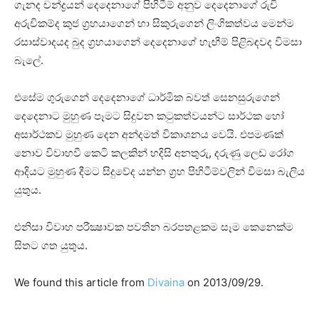
ගැනද චන්ද්‍රයන් දෙදෙනාගේ පිහිටීම් අනුව දෙදෙනාගේ රුචි
අරුචිකම්ද කුජ ග්‍රහයාගෙන් හා සිකුරුගෙන් ලිංගිකත්වය මෙන්ම
රසාස්‌වාදයද බුද ග්‍රහයාගෙන් දෙදෙනාගේ හැඟීම් පිළිබඳවද විමසා
බැලේ.
එසේම ගුරුගෙන් දෙදෙනාගේ ධාර්මික බවත් සෙනසුරුගෙන්
දෙදෙනාට මුහුණ පෑමට සිදුවන කටුකත්වයන්ට සාර්ථක හෝ
අසාර්ථකව මුහුණ දෙන අන්දමත් විකාශනය වෙයි. එපමණක්‌
නොව විවාහවී කෙටි කලකින් හදිසි අනතුරු, දරුණු ලෙඩ රෝග
ආදියට මුහුණ දීමට සිදුවේද යන්න ග්‍රහ පිහිටීම්වලින් විමසා බැලිය
යුතුය.
එනිසා විවාහ පරීක්‍ෂාවක පවතින බරපතළකම සෑම කෙනෙක්‌ම
සිතට ගත යුතුය.
We found this article from
Divaina
on 2013/09/29.