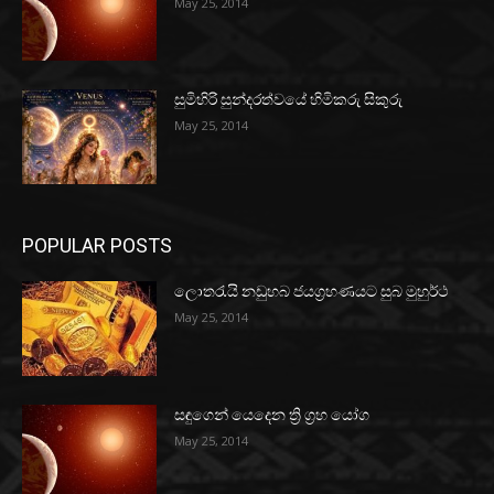
May 25, 2014
සුමිහිරි සුන්දරත්වයේ හිමිකරු සිකුරු
May 25, 2014
POPULAR POSTS
ලොතරැයි නඩුහබ ජයග්‍රහණයට සුබ මුහුර්ථ
May 25, 2014
සඳුගෙන් යෙදෙන ත්‍රි ග්‍රහ යෝග
May 25, 2014