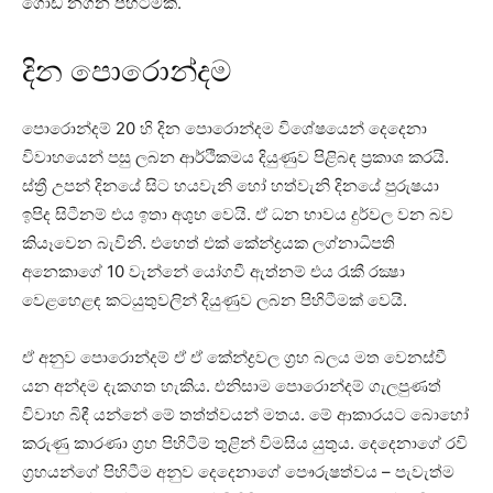
ගොඩ නගන පිහිටීමකි.
දින පොරොන්දම
පොරොන්දම් 20 හි දින පොරොන්දම විශේෂයෙන් දෙදෙනා
විවාහයෙන් පසු ලබන ආර්ථිකමය දියුණුව පිළිබඳ ප්‍රකාශ කරයි.
ස්‌ත්‍රී උපන් දිනයේ සිට හයවැනි හෝ හත්වැනි දිනයේ පුරුෂයා
ඉපිද සිටීනම් එය ඉතා අශුභ වෙයි. ඒ ධන භාවය දුර්වල වන බව
කියෑවෙන බැවිනි. එහෙත් එක්‌ කේන්ද්‍රයක ලග්නාධිපති
අනෙකාගේ 10 වැන්නේ යෝගවී ඇත්නම් එය රැකී රක්‍ෂා
වෙළහෙළඳ කටයුතුවලින් දියුණුව ලබන පිහිටීමක්‌ වෙයි.
ඒ අනුව පොරොන්දම් ඒ ඒ කේන්ද්‍රවල ග්‍රහ බලය මත වෙනස්‌වී
යන අන්දම දැකගත හැකිය. එනිසාම පොරොන්දම් ගැලපුණත්
විවාහ බිඳී යන්නේ මේ තත්ත්වයන් මතය. මේ ආකාරයට බොහෝ
කරුණු කාරණා ග්‍රහ පිහිටීම් තුළින් විමසිය යුතුය. දෙදෙනාගේ රවි
ග්‍රහයන්ගේ පිහිටීම අනුව දෙදෙනාගේ පෞරුෂත්වය – පැවැත්ම