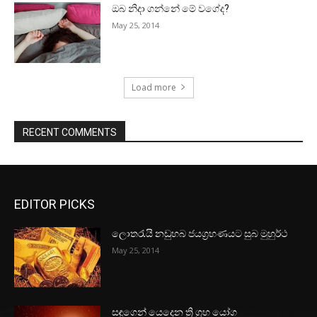
ඔබ නිදා ගන්නේ මේ වගේද?
May 25, 2014
Load more
RECENT COMMENTS
EDITOR PICKS
ලොතරැයි නඩුහබ ජයග්‍රහණයට සුබ මුහුර්ථ
May 25, 2014
සඳුගෙන් යෙදෙන ත්‍රි ග්‍රහ යෝග