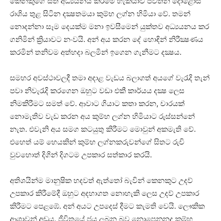
කෙනකුගේ සිත අධ්‍යයනය කිරීමේ හැකියාව පවතින දොළොස්‌
රාශිය තුළ සිටින දක්‍ෂතමයා කුම්භ ලග්න හිමියා වේ. තමන්
නොදන්නා සෑම දෙයක්‌ම මනා ඉවසීමෙන් යුක්‌තව අධ්‍යයනය කර
ගනිමින් ක්‍රියාවට නංවයි. අන් අය කරන දේ හොඳින් නිරීක්‍ෂණය
කරමින් තනිවම අත්හදා බලමින් ඉගෙන ගැනීමට දක්‍ෂය.
සමහර අවස්‌ථාවලදී තමා අදාළ වැඩය බලාගත් අයගේ වැරැදි තැන්
පවා නිවැරැදි කරගෙන ඔහුට වඩා එකී කාර්යය දක්‍ෂ ලෙස
නිමකිරීමට සමත් වේ. ආවාට ගියාට කතා කරන, චාරයක්‌
නොමැතිව වැඩ කරන අය කුම්භ ලග්න හිමියාට රුස්‌සන්නේ
නැත. එවැනි අය සමග කටයුතු කිරීමට මොවුන් අකමැති වේ.
එහෙත් යම් හෙයකින් කුම්භ ලග්නකරුවන්ගේ සිතට රුචි
වුවහොත් දිගින් දිගටම උපකාර සත්කාර කරයි.
අතිශයින්ම මානුෂික හදවත් ඇත්තෝ බැවින් කෙනකුට උදව්
උපකාර කිරීමේදී ඔහුට අදහාගත නොහැකි ලෙස උදව් උපකාර
කිරීමට පෙළඹේ. අන් අයට උපදෙස්‌ දීමට කැමති වෙයි. ලෞකික
ආශාවන් අඩුය. ජීවිතයේ ජය ලබන බව නොපෙනුනද කුම්භ