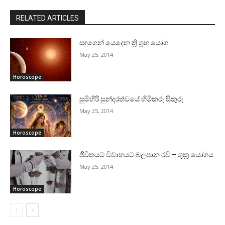
RELATED ARTICLES
සඳුගෙන් යෙදෙන ත්‍රි ග්‍රහ යෝග
May 25, 2014
Horoscope
සුමිහිරි සුන්දරත්වයේ හිමිකරු සිකුරු
May 25, 2014
Horoscope
ජීවිතයට විවාහයට බලපාන රවි – ශුක්‍ර යෝගය
May 25, 2014
Horoscope