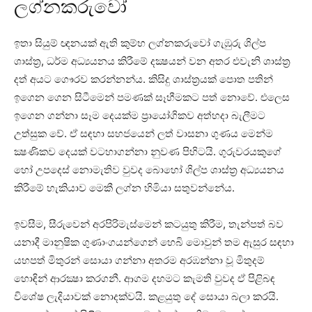
ලග්නකරුවෝ
ඉතා සියුම් ඥනයක්‌ ඇති කුම්භ ලග්නකරුවෝ ගැඹුරු ශිල්ප
ශාස්‌ත්‍ර, ධර්ම අධ්‍යයනය කිරීමේ දක්‍ෂයන් වන අතර එවැනි ශාස්‌ත්‍ර
දත් අයට ගෞරව කරන්නන්ය. කිසිදු ශාස්‌ත්‍රයක්‌ පොත පතින්
ඉගෙන ගෙන සිටීමෙන් පමණක්‌ සෑහීමකට පත් නොවේ. එලෙස
ඉගෙන ගන්නා සෑම දෙයක්‌ම ප්‍රායෝගිකව අත්හදා බැලීමට
උත්සුක වේ. ඒ සඳහා සහජයෙන් ලත් වාසනා ගුණය මෙන්ම
ක්‍ෂණිකව දෙයක්‌ වටහාගන්නා නුවණ පිහිටයි. ගුරුවරයකුගේ
හෝ උපදෙස්‌ නොමැතිව වුවද බොහෝ ශිල්ප ශාස්‌ත්‍ර අධ්‍යයනය
කිරීමේ හැකියාව මෙකී ලග්න හිමියා සතුවන්නේය.
ඉවසීම, සීරුවෙන් අරපිරිමැස්‌මෙන් කටයුතු කිරීම, තැන්පත් බව
යනාදී මානුෂික ගුණාංගයන්ගෙන් හෙබි මොවුන් තම ඇසුර සඳහා
යහපත් මිතුරන් සොයා ගන්නා අතරම අරඹන්නා වූ මිතුදම්
හොඳින් ආරක්‍ෂා කරගනී. ආගම දහමට කැමති වුවද ඒ පිළිබඳ
විශේෂ ලැදියාවක්‌ නොදක්‌වයි. කළයුතු දේ සොයා බලා කරයි.