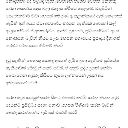
නොදන්නා දේ පිළිබඳ පසුතැවෙන්නේ නැතිව වෙනත් කෙනකු
කරන ආකාරය දෙස බලා එලෙස කිරීමට පෙළඹේ. මතුපිටින්
පෙනෙනවාට වඩා යහපත් ගතිගුණ ඇතුළාන්තයේ ඇති කෙනෙක්‌
බැවින් අන් අයට ඒවා අවබෝධ කරගත හැක්‌කේ බොහෝ කල්
ආශ්‍රය කිරීමෙන් අනතුරුවය. ආත්ම ලාභයට, ප්‍රධානත්වයට ආශා
නොකරන බැවින් නියම ලෙස මහජන ගෞරවය ප්‍රසාදය දිනාගත්
ශ්‍රේෂ්ඨ චරිතයකට හිමිකම් කියයි.
දුටු සැණින් කෙනකු කෙබඳු අයෙක්‌ දැයි හඳුනා ගැනීමේ සුවිශේෂ
හැකියාවක්‌ මොවුන් සතුව පවතී. ඒ අනුව පුද්ගලයන් තෝරා
බේරා ගෙන ඇසුරු කිරීමට කුම්භ ලග්නයෙන් උපන් අය
අතිදක්‍ෂයෝ වෙති.
කරන සෑම කටයුත්තක්‌ම සිතට එකඟව කරයි. කරන කියන සෑම
දෙයක්‌ම ප්‍රසිද්ධිය සඳහා නොව යහපත පිණිසම කරන බැවින්
බොරු කරන්නන්ට දැඩි සේ එරෙහි වෙයි.