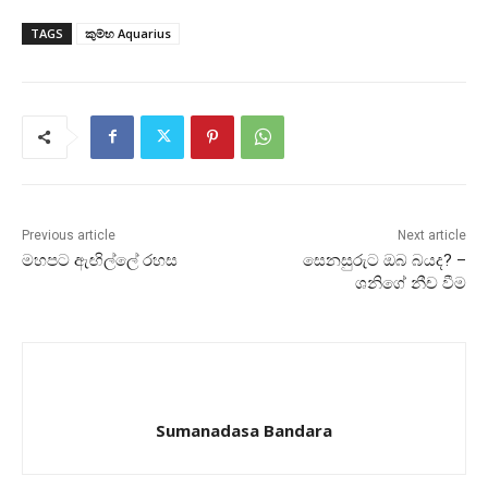
TAGS
කුම්භ Aquarius
Previous article
Next article
මහපට ඇඟිල්ලේ රහස
සෙනසුරුට ඔබ බයද? –
ශනිගේ නීච වීම
Sumanadasa Bandara