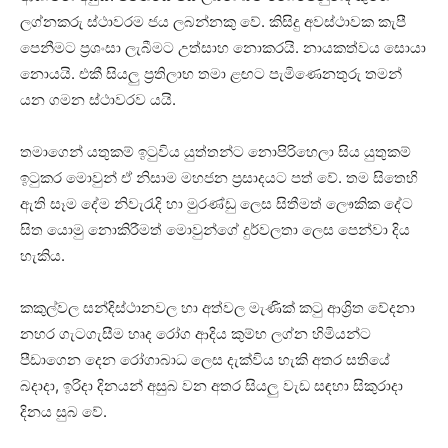
ලග්නකරු ස්‌ථාවරම ජය ලබන්නකු වේ. කිසිදු අවස්‌ථාවක කැපී
පෙනීමට ප්‍රශංසා ලැබීමට උත්සාහ නොකරයි. නායකත්වය සොයා
නොයයි. එකී සියලු ප්‍රතිලාභ තමා ළඟට පැමිණෙනතුරු තමන්
යන ගමන ස්‌ථාවරව යයි.
තමාගෙන් යතුකම් ඉටුවිය යුත්තන්ට නොපිරිහෙලා සිය යුතුකම්
ඉටුකර මොවුන් ඒ නිසාම මහජන ප්‍රසාදයට පත් වේ. තම සිතෙහි
ඇති සෑම දේම නිවැරැදි හා මුරණ්‌ඩු ලෙස සිතීමත් ලෞකික දේට
සිත යොමු නොකිරීමත් මොවුන්ගේ දුර්වලතා ලෙස පෙන්වා දිය
හැකිය.
කකුල්වල සන්දිස්‌ථානවල හා අත්වල මැණික්‌ කටු ආශ්‍රිත වේදනා
නහර ගැටගැසීම හෘද රෝග ආදිය කුම්භ ලග්න හිමියන්ට
පීඩාගෙන දෙන රෝගාබාධ ලෙස දැක්‌විය හැකි අතර සතියේ
බදාදා, ඉරිදා දිනයන් අසුබ වන අතර සියලු වැඩ සඳහා සිකුරාදා
දිනය සුබ වේ.