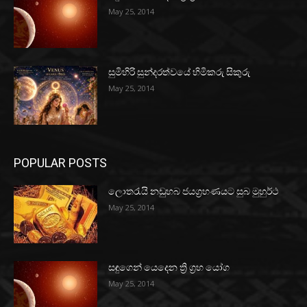
May 25, 2014
සුමිහිරි සුන්දරත්වයේ හිමිකරු සිකුරු
May 25, 2014
POPULAR POSTS
ලොතරැයි නඩුහබ ජයග්‍රහණයට සුබ මුහුර්ථ
May 25, 2014
සඳුගෙන් යෙදෙන ත්‍රි ග්‍රහ යෝග
May 25, 2014