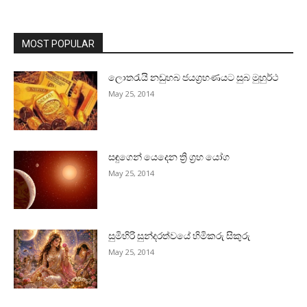
MOST POPULAR
ලොතරැයි නඩුහබ ජයග්‍රහණයට සුබ මුහුර්ථ
May 25, 2014
සඳුගෙන් යෙදෙන ත්‍රි ග්‍රහ යෝග
May 25, 2014
සුමිහිරි සුන්දරත්වයේ හිමිකරු සිකුරු
May 25, 2014