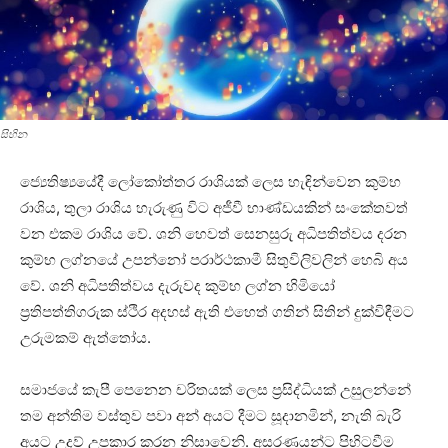
සිහින
ජ්‍යෙතිෂ්‍යයේදී ලෝකෝත්තර රාශියක්‌ ලෙස හැඳින්වෙන කුම්භ
රාශිය, තුලා රාශිය හැරුණු විට අජීවී භාණ්‌ඩයකින් සංකේතවත්
වන එකම රාශිය වේ. ශනි හෙවත් සෙනසුරු අධිපතිත්වය දරන
කුම්භ ලග්නයේ උපන්නෝ පරාර්ථකාමී සිතුවිලිවලින් හෙබි අය
වේ. ශනි අධිපතිත්වය දැරුවද කුම්භ ලග්න හිමියෝ
ප්‍රතිපත්තිගරුක ස්‌ථිර අදහස්‌ ඇති එහෙත් ගතින් සිතින් දුක්‌විඳීමට
උරුමකම් ඇත්තෝය.
සමාජයේ කැපී පෙනෙන චරිතයක්‌ ලෙස ප්‍රසිද්ධියක්‌ උසුලන්නේ
තම අන්තිම වස්‌තුව පවා අන් අයට දීමට සූදානමින්, නැති බැරි
අයට උදව් උපකාර කරන නිසාවෙනි. අසරණයන්ට පිහිටවීම