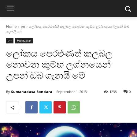
Home
en
ලෝකය පෙරළුණත් කලබල නොවන කුම්භ ලග්නයෙන් උපන් ඔබ
ගැනයි මේ
en
Horoscope
ලෝකය පෙරළුණත් කලබල
නොවන කුම්භ ලග්නයෙන්
උපන් ඔබ ගැනයි මේ
By
Sumanadasa Bandara
September 1, 2013
1233
0