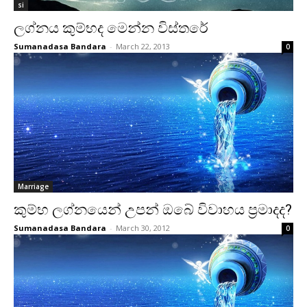
si
ලග්නය කුම්භද මෙන්න විස්‌තරේ
Sumanadasa Bandara
-
March 22, 2013
0
Marriage
කුම්භ ලග්නයෙන් උපන් ඔබේ විවාහය ප්‍රමාදද?
Sumanadasa Bandara
-
March 30, 2012
0