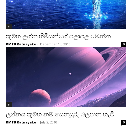
si
කුම්භ ලග්න හිමියන්ගේ පලාපල මෙන්න
RMTB Ratnayake
-
December 10, 2010
0
si
ලග්නය කුම්භ නම් සෙනසුරු බලපාන හැටි
RMTB Ratnayake
-
July 2, 2010
0