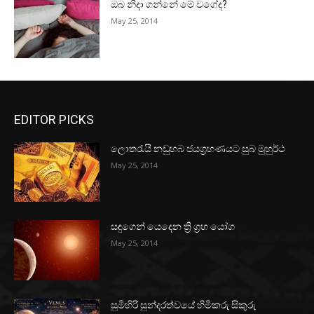
ඔබ නිදා ගන්නේ මේ වගේද?
May 25, 2014
EDITOR PICKS
ලොතරැයි නඩුහබ ජයග්‍රහණයට සුබ මුහුර්ථ
May 25, 2014
සඳුගෙන් යෙදෙන ත්‍රි ග්‍රහ යෝග
May 25, 2014
සුමිහිරි සුන්දරත්වයේ හිමිකරු සිකුරු