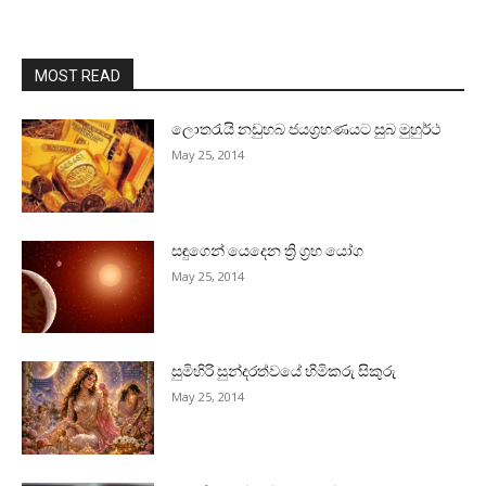
MOST READ
ලොතරැයි නඩුහබ ජයග්‍රහණයට සුබ මුහුර්ථ
May 25, 2014
සඳුගෙන් යෙදෙන ත්‍රි ග්‍රහ යෝග
May 25, 2014
සුමිහිරි සුන්දරත්වයේ හිමිකරු සිකුරු
May 25, 2014