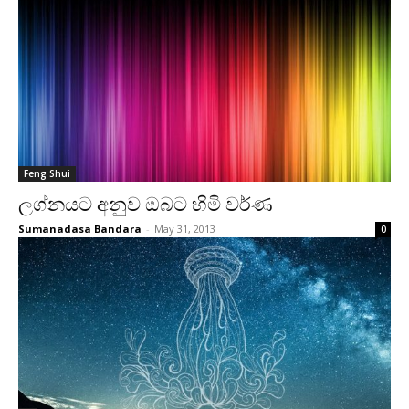
Feng Shui
ලග්නයට අනුව ඔබට හිමි වර්ණ
Sumanadasa Bandara
-
May 31, 2013
0