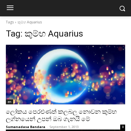
Tags
කුම්භ Aquarius
Tag:
කුම්භ Aquarius
en
ලෝකය පෙරළුණත් කලබල නොවන කුම්භ
ලග්නයෙන් උපන් ඔබ ගැනයි මේ
Sumanadasa Bandara
-
September 1, 2013
0