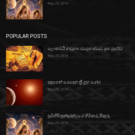
May 25, 2014
POPULAR POSTS
ලොතරැයි නඩුහබ ජයග්‍රහණයට සුබ මුහුර්ථ
May 25, 2014
සඳුගෙන් යෙදෙන ත්‍රි ග්‍රහ යෝග
May 25, 2014
සුමිහිරි සුන්දරත්වයේ හිමිකරු සිකුරු
May 25, 2014