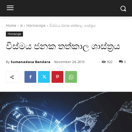
Home
si
Horoscope
විස්‌මය ජනක තත්කාල ශාස්‌ත්‍රය
Horoscope
විස්‌මය ජනක තත්කාල ශාස්‌ත්‍රය
By
Sumanadasa Bandara
November 24, 2013
922
0