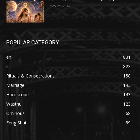
May 25, 2014
POPULAR CATEGORY
en
831
si
823
Rituals & Consecrations
158
Marriage
143
Horoscope
143
Wasthu
123
Ominous
68
Feng Shui
59