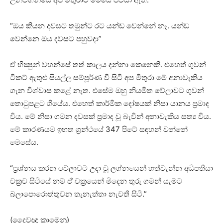
“ඔය කියන දවසට තමුන්ට රට යන්ඩ වෙන්නේ නෑ. යන්ඩ
වෙන්නෙ ඔය දවසට පහුවදා”
ඒ භික්‍ෂුන් වහන්සේ තත් කාලය දන්නා කෙනෙකි. එහෙත් ගුවන්
ටිකට්‌ ඇතුළු සියල්ල සම්පූර්ණ වී සිටි අප මිතුරා මේ අනාවැකිය
ගැන විශ්වාස කළේ නැත. එසේම ඔහු නියමිත වේලාවට ගුවන්
තොටුපළට ගියේය. එහෙත් කාර්මික දෝෂයක්‌ නිසා යානය ප්‍රමාද
විය. මේ නිසා ගමන දවසක්‌ ප්‍රමාද වූ බැවින් අනාවැකිය සත්‍ය විය.
මේ කාරණයම ඉහත ග්‍රන්ථයේ 347 පිටේ සඳහන් වන්නේ
මෙසේය.
“ප්‍රශ්නය කරන වේලාවට උදා වූ ලග්නයෙන් හත්වැන්න අධිපතියා
වක්‍රව සිටියේ නම් ඒ වක්‍රයෙන් මිදෙන තුරු ගමන් යැමට
බලාපොරොත්තුවන තැනැත්තා නැවතී සිටී.”
(දෛවඥ කාමෙනු)