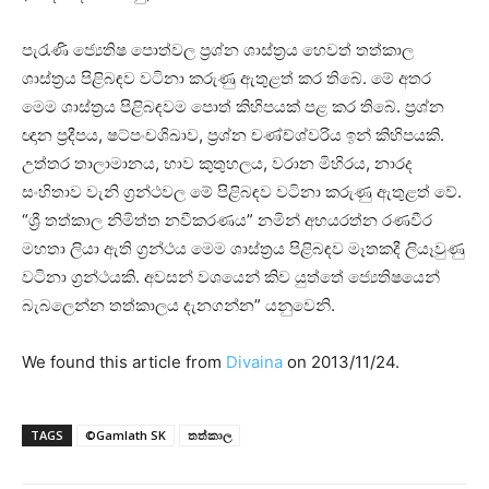
පැරැණි ජ්‍යෙතිෂ පොත්වල ප්‍රශ්න ශාස්‌ත්‍රය හෙවත් තත්කාල
ශාස්‌ත්‍රය පිළිබඳව වටිනා කරුණු ඇතුළත් කර තිබේ. මේ අතර
මෙම ශාස්‌ත්‍රය පිළිබඳවම පොත් කිහිපයක්‌ පළ කර තිබේ. ප්‍රශ්න
ඥාන ප්‍රදීපය, ෂට්‌පංචශිඛාව, ප්‍රශ්න චණ්‌ච්ශ්වරිය ඉන් කිහිපයකි.
උත්තර තාලාමානය, භාව කුතුහලය, වරාන මිහිරය, නාරද
සංහිතාව වැනි ග්‍රන්ථවල මේ පිළිබඳව වටිනා කරුණු ඇතුළත් වේ.
“ශ්‍රී තත්කාල නිමිත්ත නවීකරණය” නමින් අභයරත්න රණවීර
මහතා ලියා ඇති ග්‍රන්ථය මෙම ශාස්‌ත්‍රය පිළිබඳව මෑතකදී ලියෑවුණු
වටිනා ග්‍රන්ථයකි. අවසන් වශයෙන් කිව යුත්තේ ජ්‍යෙතිෂයෙන්
බැබලෙන්න තත්කාලය දැනගන්න” යනුවෙනි.
We found this article from
Divaina
on 2013/11/24.
TAGS
©Gamlath SK
තත්කාල