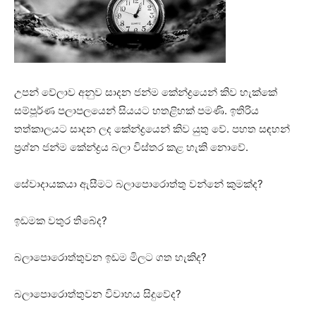
උපන් වේලාව අනුව සාදන ජන්ම කේන්ද්‍රයෙන් කිව හැක්‌කේ
සම්පූර්ණ පලාපලයෙන් සියයට හතළිහක්‌ පමණි. ඉතිරිය
තත්කාලයට සාදන ලද කේන්ද්‍රයෙන් කිව යුතු වේ. පහත සඳහන්
ප්‍රශ්න ජන්ම කේන්ද්‍රය බලා විස්‌තර කළ හැකි නොවේ.
සේවාදායකයා ඇසීමට බලාපොරොත්තු වන්නේ කුමක්‌ද?
ඉඩමක වතුර තිබේද?
බලාපොරොත්තුවන ඉඩම මිලට ගත හැකිද?
බලාපොරොත්තුවන විවාහය සිදුවේද?