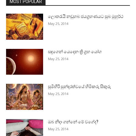
MOST POPULAR
ලොතරැයි නඩුහබ ජයග්‍රහණයට සුබ මුහුර්ථ
May 25, 2014
සඳුගෙන් යෙදෙන ත්‍රි ග්‍රහ යෝග
May 25, 2014
සුමිහිරි සුන්දරත්වයේ හිමිකරු සිකුරු
May 25, 2014
ඔබ නිදා ගන්නේ මේ වගේද?
May 25, 2014