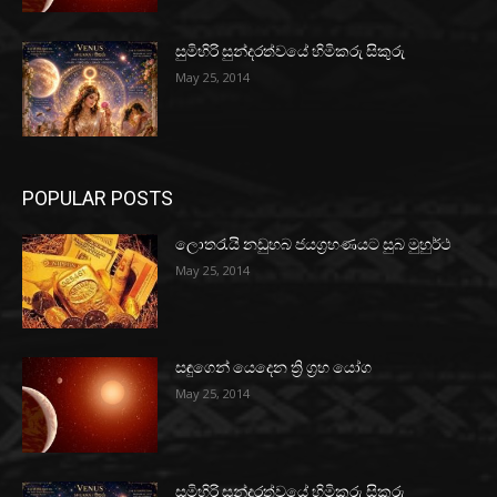
සුමිහිරි සුන්දරත්වයේ හිමිකරු සිකුරු
May 25, 2014
POPULAR POSTS
ලොතරැයි නඩුහබ ජයග්‍රහණයට සුබ මුහුර්ථ
May 25, 2014
සඳුගෙන් යෙදෙන ත්‍රි ග්‍රහ යෝග
May 25, 2014
සුමිහිරි සුන්දරත්වයේ හිමිකරු සිකුරු