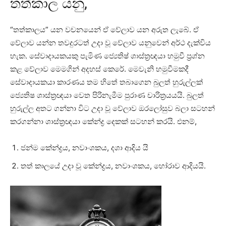
තත්කාල යනු,
“තත්කාලය” යන වචනයෙන් ඒ වේලාව යන අරුත ලැබේ. ඒ
වේලාව යන්න තවදුරටත් උදා වූ වේලාව යනුවෙන් අර්ථ දැක්‌විය
හැක. සේවාදායකයකු පැමිණ ජ්‍යෙතිෂ් ශාස්‌ත්‍රඥයා හමුවී ප්‍රශ්න
කළ වේලාව මෙමගින් අදහස්‌ කෙරේ. මෙවැනි හමුවීමකදී
සේවාදායකයා කාරණය තම හිතේ තබාගෙන බුලත් හුරුල්ලක්‌
ජ්‍යෙතිෂ ශාස්‌ත්‍රඥයා වෙත පිරිනැමීම පුරාණ චාරිත්‍රයයයි. බුලත්
හුරුල්ල අතට ගන්නා විට උදා වූ වේලාව ඔරලෝසුව බලා සටහන්
කරගන්නා ශාස්‌ත්‍රඥයා කේන්ද්‍ර දෙකක්‌ සටහන් කරයි. එනම්,
ජන්ම කේන්ද්‍රය, නවාංශකය, දශා ආදිය යි
තත් කාලයේ උදා වූ කේන්ද්‍රය, නවාංශකය, හෝරාව ආදියයි.