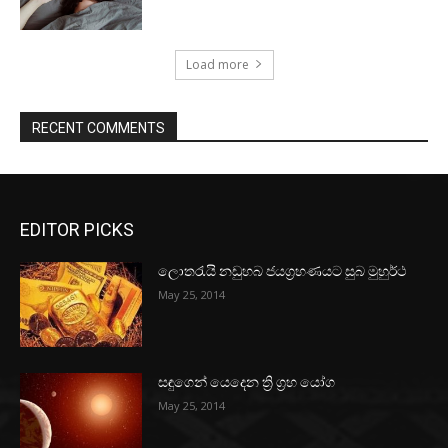
Load more
RECENT COMMENTS
EDITOR PICKS
ලොතරැයි නඩුහබ ජයග්‍රහණයට සුබ මුහුර්ථ
May 25, 2014
සඳුගෙන් යෙදෙන ත්‍රි ග්‍රහ යෝග
May 25, 2014