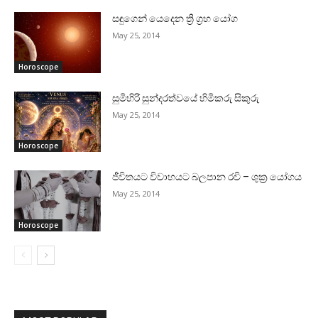
සඳුගෙන් යෙදෙන ත්‍රි ග්‍රහ යෝග
May 25, 2014
Horoscope
සුමිහිරි සුන්දරත්වයේ හිමිකරු සිකුරු
May 25, 2014
Horoscope
ජීවිතයට විවාහයට බලපාන රවි – ශුක්‍ර යෝගය
May 25, 2014
Horoscope