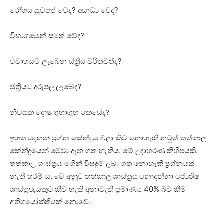
රෝගය සුවපත් වේද? අසාධ්‍ය වේද?
විභාගයෙන් සමත් වේද?
විවාහයට ලැබෙන ස්‌ත්‍රිය චරිතවත්ද?
ස්‌ත්‍රියට දරුපල ලැබේද?
නිවසක දොෂ ශුභාශුභ කෙසේද?
ඉහත සඳහන් ප්‍රශ්න කේන්ද්‍රය බලා කිව නොහැකි නමුත් තත්කාල
කේන්ද්‍රයෙන් මේවා දැන ගත හැකිය. මේ උදාහරණ කිහිපයකි.
තත්කාල ශාස්‌ත්‍රය මගින් විසඳුම් ලබා ගත නොහැකි ප්‍රශ්නයක්‌
නැති තරම් ය. මේ අනුව තත්කාල ශාස්‌ත්‍රය නොදන්නා ජ්‍යෙතිෂ
ශාස්‌ත්‍රඥයකුට කිව හැකි අනාවැකි ප්‍රමාණය 40% බව කීම
අතිශයෝක්‌තියක්‌ නොවේ.