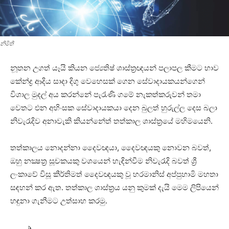
නිමිති
නූතන උගත් යෑයි කියන ජ්‍යෙතිෂ් ශාස්‌ත්‍රඥයන් පලාපල කීමට භාව
කේන්ද්‍ර ආදිය සාදා දිගු වෙහෙසක්‌ ගෙන සේවාදායකයන්ගෙන්
විශාල මුදල් අය කරන්නේ පැරැණි ගමේ නැකත්කරුවන් තමා
වෙතට එන අහිංසක සේවාදායකයා දෙන බුලත් හුරුල්ල දෙස බලා
නිවැරැදිව අනාවැකි කියන්නේත් තත්කාල ශාස්‌ත්‍රයේ මහිමයෙනි.
තත්කාලය නොදන්නා දෛවඥයා, දෛවඥයකු නොවන බවත්,
ඔහු නක්‍ෂත්‍ර සූචකයකු වශයෙන් හැඳින්වීම නිවැරැදි බවත් ශ්‍රී
ලංකාවේ විසූ කීර්තිමත් දෛවඥයකු වූ හරමානිස්‌ අප්පුහාමි මහතා
සඳහන් කර ඇත. තත්කාල ශාස්‌ත්‍රය යනු කුමක්‌ දැයි මෙම ලිපියෙන්
හඳුනා ගැනීමට උත්සාහ කරමු.