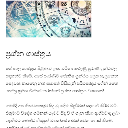
ප්‍රශ්න ශාස්‌ත්‍රය
තත්කාල ශාස්‌ත්‍රය පිළිබඳව ඉතා වටිනා කරුණු පුරාණ ග්‍රන්ථවල
සඳහන්ව තිබේ. අපේ පැරැණිම ජ්‍යෙතිෂ ග්‍රන්ථය ලෙස සැලකෙන
දෛවඥ කාමෙනු නම් පොතේ විසිවැනි පරිච්ඡේදය මගින් මෙම
ශාස්‌ත්‍ර ක්‍රමය විස්‌තර කරන්නේ ප්‍රශ්න ශාස්‌ත්‍රය වශයෙනි.
මෙහිදී අප හිතවතෙකුට සිදු වූ කදිම සිදුවීමක්‌ සඳහන් කිරීම වටී.
එතුමාට විදේශ ගමනක්‌ යැමට සිදු වී ඒ ගැන කියා ආශිර්වාද ලබා
ගැනීමට බෞද්ධ භික්‍ෂුන් වහන්සේ නමක්‌ වෙත ගොස්‌ තිබේ.
උන්වහන්සේ අප මිතුරාට මෙසේ පවසා ඇත.