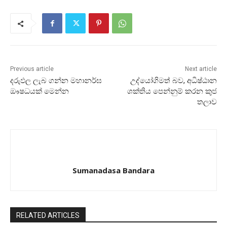
Previous article
Next article
දරුඵල ලැබ ගන්න මහානර්ඝ
උද්යෝගිමත් බව, අධිෂ්ඨාන
ඖෂධයක්‌ මෙන්න
ශක්‌තිය පෙන්නුම් කරන කුජ
තලාව
Sumanadasa Bandara
RELATED ARTICLES