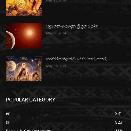
May 25, 2014
සඳුගෙන් යෙදෙන ත්‍රි ග්‍රහ යෝග
May 25, 2014
සුමිහිරි සුන්දරත්වයේ හිමිකරු සිකුරු
May 25, 2014
POPULAR CATEGORY
en
831
si
823
Rituals & Consecrations
158