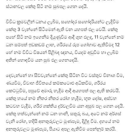
ස්‌ථානවල කේතු සිටී නම් සුබපල ගෙන දෙයි.
විවිධ ක්‍රමවලින් ධනය ලැබීම, සහෝදර සහෝදරියන්ට ලැදිවීම
කේතු 3 වැන්නේ සිටීමෙන් ඇති වන යහපත් ඵල වෙයි. කේතු
පහේ සිටී නම් ඉගෙනීම දියුණුවීම ආදී ශුභ ඵලද, 11 වැන්නේ නම්
ධන සම්පත් ඉඩකඩම් ලාභ, ශරීරයේ රූප ශෝභාව ඇතිවීමද 12
හේ නම් විවිධ විෂයන් පිළිබඳ ඥනය, වියදම් අඩුවීම හා ලැබීම්
අතින් හොඳවීම යන සුබ ඵල ගෙනදෙයි.
දෙවැන්නේ හා සිව්වැන්නේ කේතු සිටින විට වස්‌තුව විනාශ වීම,
ණයවීම, විවාහ ජීවිතයේ කම්කටොළු අධිකවීම, ශරීරය
කෙට්‌ටුවීම, පපුවේ අමාරු හැදීම ආදී අයහපත් පල ඇති කරවයි.
කේතු හයේ නම් නිතර නිතර රෝග හැදීම, භූත දෝෂ, අස්‌වහ
කටවහ වැදීම, ශරීර ශක්‌තිය දුර්වලවීම යන අසුබ පල ගෙන දෙයි.
කේතු හත්වැන්නේ නම් ධන හානි, සතුරු බය, අටේ නම් අර්ශස්‌
වැනි රෝග, හදිසි අනතුරුවලට මූණපෑම, දිළිඳු වීම. දහයේ නම්
අනතුරුවලට මූණපෑම, පියාට අපල ඇතිවීම පෙන්නුම් කරයි.