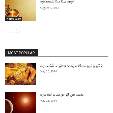
කුජ හතට බිය විය යුතුද!
August 4, 2013
Horoscope
MOST POPULAR
ලොතරැයි නඩුහබ ජයග්‍රහණයට සුබ මුහුර්ථ
May 25, 2014
සඳුගෙන් යෙදෙන ත්‍රි ග්‍රහ යෝග
May 25, 2014