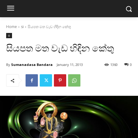
Home
si
සියපත මත වැඩ හිඳින කේතු
si
සියපත මත වැඩ හිඳින කේතු
By
Sumanadasa Bandara
January 11, 2013
1360
0