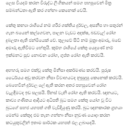
ලෙස වියදම් කරන විරුද්ධ ලිංගිකයන් සමග පහසුවෙන් මිත්‍ර
සම්බන්ධතා ඇති කර ගන්නා කෙනෙක්‌ වෙයි.
කේතු කන්‍යා රාශියේ නම් ශරීර ශක්‌තිය දුර්වල, අසනීප හා සතුරන්
ගැන බයෙන් කල්ගෙවන, පාලන වැඩට අදක්‌ෂ, බඩවැල් රෝග
දුබලතා ඇති ජන්මියෙක්‌ වේ. තුලාවේ සිටී නම් මුත්‍රා අමාරු, බඩේ
අමාරු ඇතිවීමට හේතුයි. කුම්භ රාශියේ කේතු යෙදුණේ නම්
ඉක්‌මනට සුව නොවන රෝග, ගුප්ත රෝග ඇති කරවයි.
අඟහරු සමග එක්‌වූ කේතු මිනිසා අකර්මණ්‍ය කරවයි. පුරුෂ
ධෛර්යය අඩු කරවන නිසා විවාහයටද නුසුදුසු කෙනෙක්‌ කරවයි.
බෙහෙවින් දුර්වල ලේ ඇති කරන අතර පහසුවෙන් රෝග
වැළඳීමටද ඉඩ සලසයි. පීනස්‌ වැනි රෝග ඇති කරවයි. ඥනයට,
කාව්‍ය ගණිතය ආදියට අධිපති බුධ සමග කේතු යෝග වූ විට
බුධගේ සහජ යහපත් ගති වැඩිදියුණු කරයි. බුධ ඥනකාරක ග්‍රහයා
මෙන්ම කේතුද එම තැන ගන්නා නිසා නුවණ යොදා කරන
කටයුතුවලින් ඉතාම සාර්ථක යහපත් ඵල ලබාදෙයි.