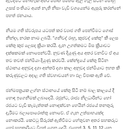
ඇවිදීමට නොහැකි අතර පොත පතේම ඇලී ගැලී සිටින මොහු
උසස්‌ පංතියට අයත් නැති නිසා වැඩි වශයෙන්ම ඇසුරු කරන්නේ
පහත් ජනයාය.
නියම ගති ස්‌වරූපය යටපත් කර ව්‍යාජ ගති පෙන්වීමට ගොස්‌
නින්දා, නරක නාම ලබයි. “ශනිවද් රාහු, කුජවද් කේතු” කී ලෙස
කේතු කුජ ලෙසද ක්‍රියා කරයි. දැන උගත්කමට මිස ක්‍රියාවට
දක්‌ෂකමක්‌ නොපෙන්වයි. නුවණ දියුණු අය අතර වනවිට ඒ අය
තව තවත් ජන්මියා දියුණු කරවයි. කේන්ද්‍රයේ කේතු සිටින
ස්‌ථානය අනුවද දශා අන්තර් දශා කාල අනුවද ජන්මියාට ඉහත කී
කරුණුවලට අදාළ ගති ස්‌වභාවයන් හා ඵල විපාක ඇති වේ.
ජන්මපත්‍රයක ලග්න ස්‌ථානයේ කේතු සිටී නම් බාල කාලයේ දී
හොඳ ඉගෙනීමක්‌ ලබාදෙයි. රජුන්ට, රාජ්‍ය නිලධාරීන්ට හෝ
රජයට වැඩි කැමැත්තක්‌ නොදක්‌වන හෙයින් රජයේ තනතුරු
දැරීමට බලාපොරොත්තු නොවේ. ඒ ගැන උත්සාහයක්‌ද
නොකරයි. කෙට්‌ටු සිරුරක්‌ ඇතිවීමට හේතුවන අතර සහකරුට
හෝ සහකාරියට විපත් ගෙන දෙයි. එහෙත් 3, 5, 11, 12 යන