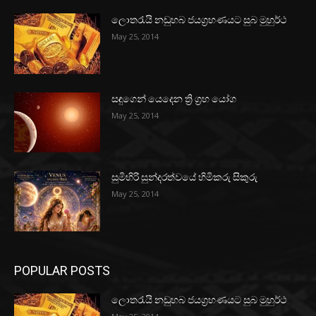
ලොතරැයි නඩුහබ ජයග්‍රහණයට සුබ මුහුර්ථ
May 25, 2014
සඳුගෙන් යෙදෙන ත්‍රි ග්‍රහ යෝග
May 25, 2014
සුමිහිරි සුන්දරත්වයේ හිමිකරු සිකුරු
May 25, 2014
POPULAR POSTS
ලොතරැයි නඩුහබ ජයග්‍රහණයට සුබ මුහුර්ථ