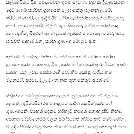
කල්ගෙවීමට සිත පොළඹවන ගුප්ත දේට හා නුවණ දියුණු කරන
දේට යොමු කරවන ග්‍රහයෙක්‌ ලෙස කේතු සලකනු ලැබේ.
ශරීරයේ හොරි, දද ආදී චර්ම රෝග ඇති කරන නමුත් පිරිසිදුකමද
අගේ කොට සලකයි. ස්‌ත්‍රීන් ගැන සිත පෙළඹවීම සතුරන් සාදා
නොගැනීම, මිතුරන් ගෙන් වුවත් ඈත්කර තබන කලට වේලාවට
සැපවත් ආහාර ඕනෑ කරන ගුණාංග මොහුට ඇත.
කුජ මෙන් කේතුද ගින්න නියෝජනය කරයි. මෝක්‍ෂ කාරක
ග්‍රහයාද කේතුය. කන්‍යා, මීන, කේතුගේ ස්‌වක්‍ෂේත්‍ර රාශි වන අතර
වෘෂභ, ධනු උච්ච ක්‍ෂේත්‍ර රාශි වේ. නීච ක්‍ෂේත්‍ර රාශිය නම්
මිථුනයයි. අස්‌විද, මූල, මා නැකත් තුන කේතුට අයත් වේ.
ස්‌ත්‍රීන් අතරෙහි පුරුෂයෙකු ලෙසත්, පුරුෂයන් අතරේ ස්‌ත්‍රියක
ලෙසත් හැසිරෙමින් රහස්‌ ආශ්‍රයට මාර්ග සෙවීම කේතුගේ
ගුණාංගයකි. එහෙත් දෙකම හරිහැටි කරගත නොහැකිව නින්දා
අපහාස විඳියි. නෙළුම් මලක්‌ පිට සිටියත් ශරීරය නම් සමේ රෝග
වැළඳී අපිරිසිදු අවලස්‌සන ස්‌වභාවයක්‌ ගනී. කකුල් නොමැති නිසා