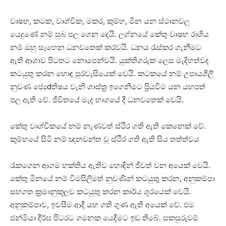
වෘෂභ, කටක, වෘශ්චික, මකර, කුම්භ, මීන යන ස්‌ථානවල
යෙදුණේ නම් සුබ පල ගෙන දෙයි. ලග්නයේ කේතු වෘෂභ රාශිය
නම් ඔහු සෑහෙන ධනවතෙක්‌ කරවයි. ධනය රැස්‌කර ගැනීමට
ඇති ආශාව පිටතට නොපෙන්වයි. යුක්‌තිගරුක ලෙස මැදිහත්වද
කටයුතු කරන හොඳ පුරවැසියෙක්‌ වෙයි. කටකයේ නම් උපායශීලී
නුවණ ජ්‍යෙdතිෂය වැනි ශාස්‌ත්‍ර ඉගෙනීමට ප්‍රියවීම යන යහපත්
පල ඇති වේ. ජීවිතයේ මැද භාගයේ දී ධනවතෙක්‌ වෙයි.
කේතු වෘශ්චිකයේ නම් නැණවත් ස්‌ථිර ගති ඇති කෙනෙක්‌ වේ.
කුම්භයේ සිටී නම් ඥනවන්ත වූ ස්‌ථිර ගති ඇති සිය තත්ත්වය
රැකගෙන ආගම භක්‌තිය ඇතිව හොඳින් ජීවත් වන අයෙක්‌ වෙයි.
කේතු මීනයේ නම් විමසිලිමත් නුවණින් කටයුතු කරන, අනුකම්පා
සහගත ක්‍රමානුකූලව කටයුතු කරන කාර්ය ශූරයෙක්‌ වෙයි.
අනුකම්පාව, ඉවසීම ආදී යහ ගති ගුණ ඇති අයෙක්‌ වේ. එම
ජන්මියා දීර්ඝ පිටරට ගමනක යෙදීමට ඉඩ තිබේ. සකසුරුවම්