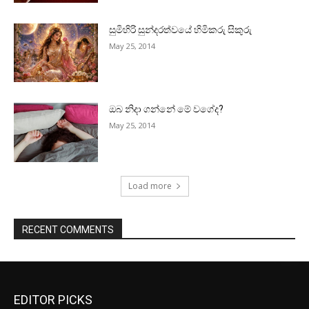
සුමිහිරි සුන්දරත්වයේ හිමිකරු සිකුරු
May 25, 2014
ඔබ නිදා ගන්නේ මේ වගේද?
May 25, 2014
Load more
RECENT COMMENTS
EDITOR PICKS