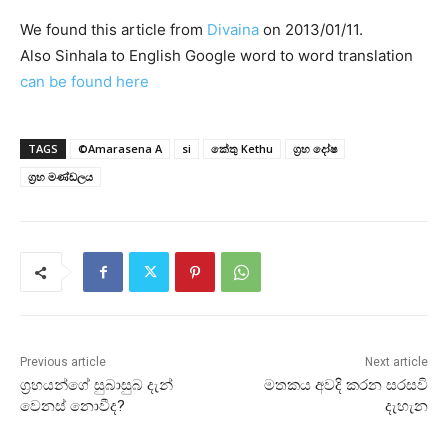
We found this article from
Divaina
on 2013/01/11.
Also Sinhala to English Google word to word translation
can be found here
TAGS
©Amarasena A
si
කේතු Kethu
ග්‍රහ දෝෂ
ග්‍රහ මණ්‌ඩලය
Previous article
Next article
ග්‍රහයන්ගේ සුබාසුබ දැන්
මතකය අවදි කරන සරසවි
වෙනස්‌ නොවීද?
දැහැන