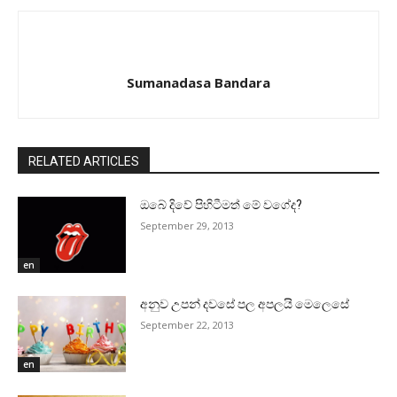
Sumanadasa Bandara
RELATED ARTICLES
ඔබේ දිවේ පිහිටීමත් මේ වගේද?
September 29, 2013
en
අනුව උපන් දවසේ පල අපලයි මෙලෙසේ
September 22, 2013
en