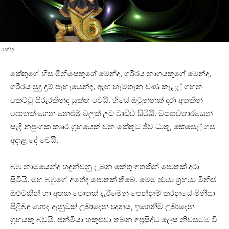
කේතු
කේතුගේ හිස මිනිසෙකුගේ මෙන්ද, ශරීරය නාගයකුගේ මෙන්ද,
ශරීරය සුදු දුම් පැහැයෙන්ද, ඇඟ හැමතැන වණ කැළල් ගහන
කෙට්‌ටු සිරුරකින්ද යුක්‌ත වෙයි. හිසේ ඔටුන්නක්‌ දරා අතකින්
පොතක්‌ ගෙන නෙළුම් මලක්‌ උඩ වාඩිවී සිටියි. මස්‍යාවතාරයෙන්
සැදි නපුංශක කෲර ග්‍රහයෙක්‌ වන කේතුට ජීව ධාතු, කෙසෙල් ගස
අදාළ දේ වෙයි.
බඹ නාමයෙන්ද හඳුන්වනු ලබන කේතු අතකින් පොතක්‌ දරා
සිටියි. මහ බඹුගේ අතේද පොතක්‌ තිබේ. මෙම ඡායා ග්‍රහයා මිනිස්‌
ඔළුවකින් හා අතක පොතක්‌ දැරීමෙන් පෙන්නුම් කරනුයේ මිනිසා
පිළිබඳ හොඳ දැනුමක්‌ ලබාදෙන ඥනය, ඉගෙනීම ලබාදෙන
ග්‍රහයකු බවයි. ජන්මියා හකුළුවා තබන අප්‍රසිද්ධ ලෙස නිවසටම වී