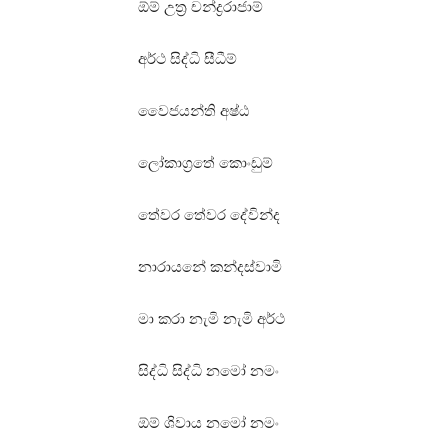
ඕම් උත්‍ර චන්ද්‍රරාජාම්
අර්ථ සිද්ධි සීධීම්
වෛජයන්ති අෂ්ඨ
ලෝකාග්‍රතේ කොංඩුම්
තේවර තේවර දේවින්ද
නාරායනේ කන්දස්‌වාමි
මා කරා නැමි නැමි අර්ථ
සිද්ධි සිද්ධි නමෝ නමං
ඕම් ශිවාය නමෝ නමං