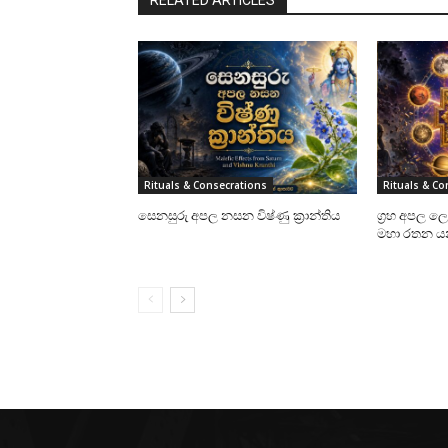
RELATED ARTICLES
Rituals & Consecrations
Rituals & Co
සෙනසුරු අපල නසන විෂ්ණු ක්‍රාන්තිය
ග්‍රහ අපල ලෙ
මහා රතන යන්