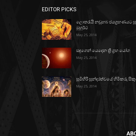
EDITOR PICKS
ලොතරැයි නඩුහබ ජයග්‍රහණයට ස
මුහුර්ථ
May 25, 2014
සඳුගෙන් යෙදෙන ත්‍රි ග්‍රහ යෝග
May 25, 2014
සුමිහිරි සුන්දරත්වයේ හිමිකරු සිකු
May 25, 2014
AB