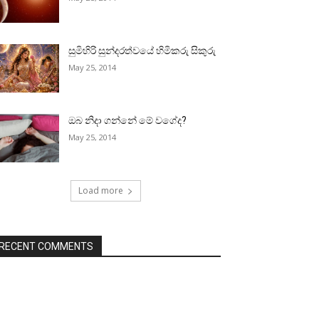
සුමිහිරි සුන්දරත්වයේ හිමිකරු සිකුරු
May 25, 2014
ඔබ නිදා ගන්නේ මේ වගේද?
May 25, 2014
Load more
RECENT COMMENTS