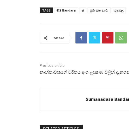
TAGS
©S Bandara
si
පූජා සහ ගාථා
ශුභපල
Share
Previous article
කාන්තාවකගේ චරිතය අංග ලක්‍ෂණ වලින් දැනග
Sumanadasa Banda