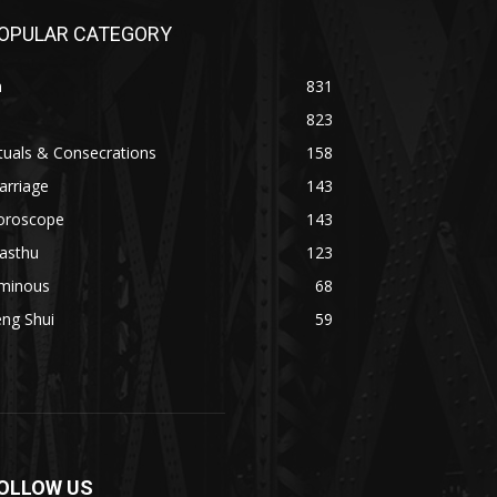
OPULAR CATEGORY
n
831
823
tuals & Consecrations
158
arriage
143
oroscope
143
asthu
123
minous
68
ng Shui
59
OLLOW US