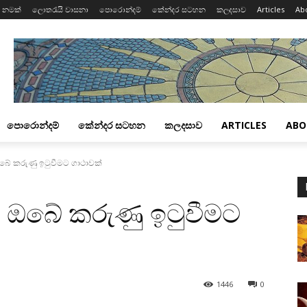
 නමක්
ලොතරැයි වාසනා
පොරොන්දම්
කේන්දර සටහන
කලදසාව
Articles
Ab
පොරොන්දම්
කේන්දර සටහන
කලදසාව
ARTICLES
ABO
බේ කරුණු ඉටුවීමට ගාථාවක්‌
ට ඔබේ කරුණු ඉටුවීමට
1446
0