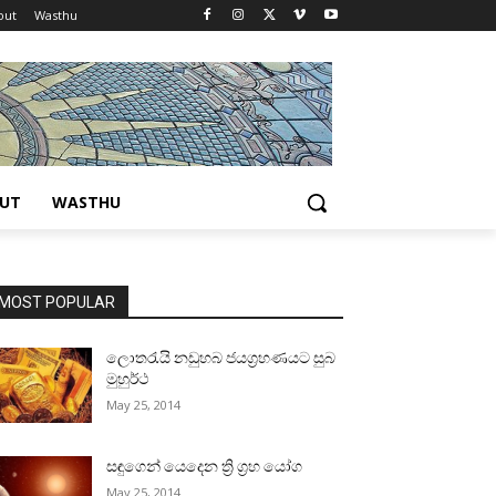
out
Wasthu
UT
WASTHU
MOST POPULAR
ලොතරැයි නඩුහබ ජයග්‍රහණයට සුබ
මුහුර්ථ
May 25, 2014
සඳුගෙන් යෙදෙන ත්‍රි ග්‍රහ යෝග
May 25, 2014