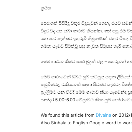
ක්‍රමය –
පෙරාගත් පිරිසිදු වතුර වීදුරුවක්‌ ගෙන, එයට සමන්
වීදුරුවද අත තබා ගාථාව කියන්න. ඉන් පසු එම 
යන පාර පැත්තට ඉතුරුවී තිබුණොත් වතුර ටිකද
ගමන යැමට පිටත්වූ පසු නැවත පිටුපස හැරී න
මෙම ගාථාව කීමට පෙර බුදුන් වැඳ – තෙරුවන් න
මෙම ගාථාවෙන් ඔබට සුබ කටයුතු සඳහා ලිපියක්‌ තැ
හමුවීමටද, රැකියාවක්‌ සඳහා පිටත්ව යැමටද වි
ඉල්ලීමට යන විටදී මෙම ගාථාව කියා යැමෙන්ද ප
පාන්දර 5.00-6.00 වේලාවට කියා සුබ හෝරාවෙන්
We found this article from
Divaina
on 2012/1
Also Sinhala to English Google word to wor