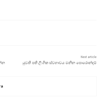
Next article
න්න
යුවති පති ලිංගික ස්‌වභාවය මනින පොරොන්දම්
ra