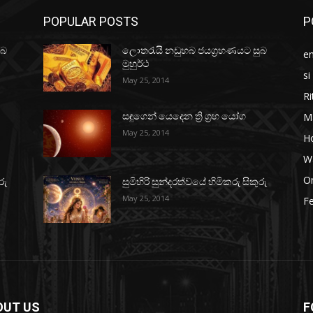
POPULAR POSTS
P
ුබ
ලොතරැයි නඩුහබ ජයග්‍රහණයට සුබ
e
මුහුර්ථ
si
May 25, 2014
Ri
M
සඳුගෙන් යෙදෙන ත්‍රි ග්‍රහ යෝග
May 25, 2014
H
W
O
රු
සුමිහිරි සුන්දරත්වයේ හිමිකරු සිකුරු
May 25, 2014
Fe
OUT US
F