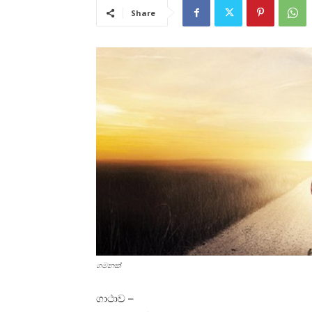
Share
ගමනක්‌
ගාථාව –