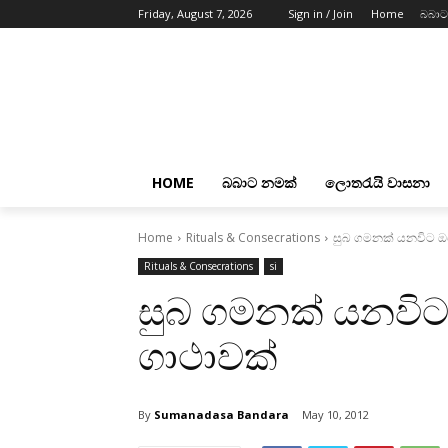
Friday, August 7, 2026
Sign in / Join
Home
බබාට
HOME
බබාට නමක්
ලොතරැයි වාසනා
Home
Rituals & Consecrations
සුබ ගමනක්‌ යනවිට ඔ
Rituals & Consecrations
si
සුබ ගමනක්‌ යනවි
ගාථාවක්‌
By
Sumanadasa Bandara
May 10, 2012