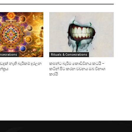
nsecrations
Rituals & Consecrations
ඩදුක්‌ නැති බැරිකම් දුරලන
කපන්ට බැරිම කොඩිවිනය කටයි –
ත්‍රය
කටින් පිට කරන වචනය ඔබ විනාශ
කරයි