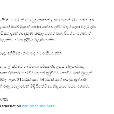
 පිච්ච මල් 7 ක්‌ දමා බුදු පහනක්‌ ළඟට ගොස්‌ 21 වරක්‌ වතුර
වතුරෙන් ඔබේ මුහුණ සෝදා ගන්න. ඉතිරි වතුර දෙපා වලට දමා
 විසිකර දමන්න. දකුණ කකුල පෙරට තබා පිටත්ව යන්න. ඒ
ොබලන්න. ගමන ඉදිරිය බලාම යන්න.
මැද, ඉතිපිසෝ ගාථාවද 7 වර කියවන්න.
පැල් කිරීමට හා විභාග පරීක්‍ෂණ, උසස්‌ නිලධාරියකු
දේශගත වීමකට හෝ විවාහයක්‌ ඉටුවීමට යනවිට හෝ මුදලක්‌
්‍රතිඵල ඇත. 21 වරක්‌ හෝ 54 වරක්‌ හෝ කාලය ඇත්නම්
 රාහු වේලාවෙන් මිදී පිටත්වීමෙන්ද ඔබට ජයම අත්වේ.
0/05.
d translation
can be found here