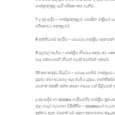
ශාස්‌ත්‍රානුකූල දැයි පරීක්‍ෂා කර ගැනීම.
7 ලණු ඇදීම – ශාස්‌ත්‍රානුකූලව පෙරදින රාත්‍රිය
පරීක්‍ෂාවට අනුකූලව)
8 අත්තිවාරම් කැපීම – මෙයටද ශාස්‌ත්‍රීය පදනමක්
9 මුල්ගල් තැබීම – ශාස්‌ත්‍රීය නියමය අනුව අට 
මැද කොටසෙහි නිධන් ගලක්‌ තැන්පත් කෙරේ.
10 කප කණුව සිටුවීම – මෙයද ගෙබිම් ශාස්‌ත්‍රයට
පූජාව තබා අටමගල ඇද තැබිය යුතුය. ශාන්තික
වෙනත් එකකි. අත්ත කපන ගසටද වත් පිළිවෙත් ඉ
ලණු ඇදීම හා කූඤaඤ ගැසීමෙහිද ශාස්‌ත්‍රීය ක්‍ර
නූල ගලේ ගැටගසා විසිකිරීම – කූඤaඤයේ ගැටගසා 
දක්‌නට ඇත. එහෙත් මේ සඳහා අනුගමනය කළයුත