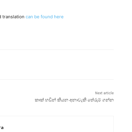
d translation
can be found here
Next article
කාක්‌ හඩින් කියන අනාවැකි තේරුම් ගන්න
ra