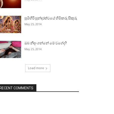
සුමිහිරි සුන්දරත්වයේ හිමිකරු සිකුරු
May 25, 2014
ඔබ නිදා ගන්නේ මේ වගේද?
May 25, 2014
Load more
RECENT COMMENTS