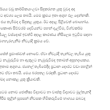
ාර්යය වඩු කාර්මිකයා ලවා සිදුකරගත යුතු වුවද අද
ට අවශ්‍ය ලෙස තබයි. මෙම ක්‍රමය ඉතා අශුභ ඵල දෙන්නකි.
 එය තැබීමද ද සිදුකළ යුතුය. ඊට අදාළ පිළිවෙත් බොහෝය.
්කොණ සිව්වරම් දෙවියන්ට පහන් දැල්වීම, විශ්වකර්ම
 සියලු වස්‌දොස්‌ ඉවත්වී අදාළ කාරණය නිසිලෙස ඉටුවීම සඳහා
මගහැරගැනීම නිවැරදි ක්‍රමය වේ.
ිසේත් ප්‍රමාණවත් නොවේ. ඒවා නිවැරදි තැන්වල තැබිය යුතු
ට නැඹුරුවීම හා ඇතුලට නැඹුරුවීමද ඉතාමත් අසුභදායකය.
ඉතාම අශුභය. ජනෙල් තැබීමේදීද ප්‍රධාන දොරට වඩා පහළින්
කට ඒවා තබයි. මෙය බරපතල වරදකි. ප්‍රධාන දොරට
 නොකළ යුතු ක්‍රියාවකි.
ොව ජොතිෂ්‍ය විද්‍යාවට හා වාස්‌තු විද්‍යාවට මුල්තැනදී
ා කිරීම තුළින් සුපසන් නිවසක හිමිකරුවීමේ භාග්‍යය ඔබටද