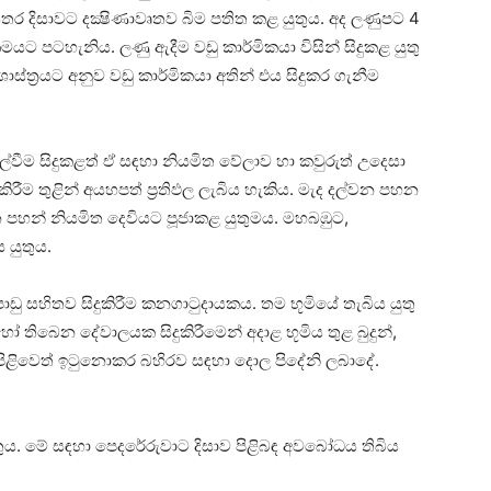
තර දිසාවට දක්‍ෂිණාවෘතව බිම පතිත කළ යුතුය. අද ලණුපට 4
ක්‍රමයට පටහැනිය. ලණු ඇදීම වඩු කාර්මිකයා විසින් සිදුකළ යුතු
ාස්‌ත්‍රයට අනුව වඩු කාර්මිකයා අතින් එය සිදුකර ගැනීම
වීම සිදුකළත් ඒ සඳහා නියමිත වේලාව හා කවුරුත් උදෙසා
රීම තුළින් අයහපත් ප්‍රතිඵල ලැබිය හැකිය. මැද දල්වන පහන
න පහන් නියමිත දෙවියට පූජාකළ යුතුමය. මහබඹුට,
 යුතුය.
පාඩු සහිතව සිදුකිරීම කනගාටුදායකය. තම භූමියේ තැබිය යුතු
ෝ තිබෙන දේවාලයක සිදුකිරීමෙන් අදාළ භූමිය තුළ බුදුන්,
ත් පිළිවෙත් ඉටුනොකර බහිරව සඳහා දොල පිදේනි ලබාදේ.
යුතුය. මේ සඳහා පෙදරේරුවාට දිසාව පිළිබඳ අවබෝධය තිබිය