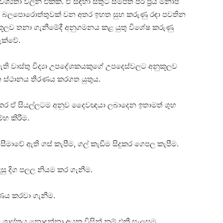
ශ්‍යතා වලින් එකකි. ඒ සඳහා සතුට සම්පත පිරි ප්‍රිය මනාප
ම බලපොරොත්තුවක්‌ වන අතර ඉහත සුභ කරුණු රඳා පවතින
 අනුකූලව තනා ගැනීමේදී අනුගමනය කළ යුතු විශේෂ කරුණු
ැක්‌වේ.
ති වාස්‌තු විද්‍යා උපදේශකයකුගේ උපදෙස්‌වලට අනුකූලව
න ස්‌ථානය තීරණය කරගත යුතුය.
‍ෂාකර ඒ සියල්ලටම අනුව දෛවඥයා ලබාදෙන ඉතාමත් ශුභ
භ කිරීම.
ීමාවේ ඇති ගස්‌ කැපීම, ගල් කැඩීම සිදුකර ගෙපල කැපීම.
ුසු දිග පලල නියම කර ගැනීම.
මාණය කරවා ගැනීම.
ාස්‌ත්‍රය නොදන්නා අයකු විසින් නම් එකී සැලසුම