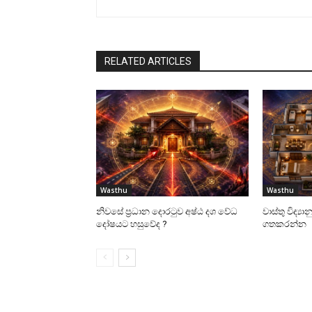
RELATED ARTICLES
Wasthu
Wasthu
නිවසේ ප්‍රධාන දොරටුව අෂ්ඨ දශ වේධ
වාස්‌තු විද්‍
දෝෂයට හසුවේද ?
ගතකරන්න