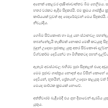
අනෙක්‌ කෙළවර දක්‍ෂිණාවෘත්තව බිම හෙලීමය. ස
හතර වරකට ඇදීම සිදුකරයි. එම ක්‍රමය ශාස්‌ත්‍රීය 
කාර්යයක්‌ වුවත් අද පෙදරේරුවන් මෙය සිදුකරයි. ශ
නිවැරදිය.
ගෙබිම සිව්කොණ හා මැද යන ස්‌ථානවල පහන්දැල්
තබන්නේදැයි තැකීමක්‌ නොකර මෙකී කටයුතු සිදුකි
බුදුන් උදෙසා පූජාකළ යුතු අතර සිව්කොණ දල්ව
විශ්වකර්ම දෙවියන්ට හා මිහිකතටද පහන් දැල්විය
ඇතැම් අවස්‌ථාවල බහිරව පූජා සිදුකළත් එයද අඩු
මෙම පූජාව ශාස්‌ත්‍රය නොදත් අය විසින් කොහේ හ
දෙවියන්, භූතයින්, ප්‍රේතයන් උදෙසා කළයුතු ව
මෙයද සාර්ථක ක්‍රමයක්‌ නොවේ.
අත්තිවාරම් බැඳීමේදී එය ශුභ දිසාවෙන් ඇරඹිය 
යුතුය.