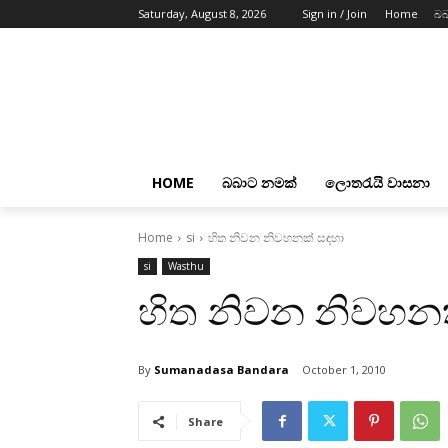
Saturday, August 8, 2026
Sign in / Join
Home
බබ
HOME
බබාට නමක්
ලොතරැයි වාසනා
Home
si
හිත නිවන නිවහනක්‌ සඳහා
si
Wasthu
හිත නිවන නිවහනක
By
Sumanadasa Bandara
October 1, 2010
Share