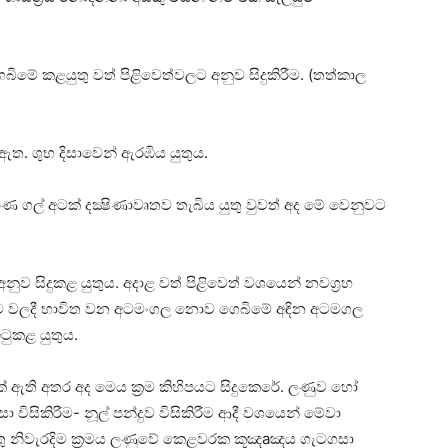
ේ ගෙබිමේ කළයුතු වත් පිළිවෙත්වලට අනුව සිදුකිරීම. (තත්කාල
‌ ඇත. ශුභ දිසාවෙන් ඇරඹිය යුතුය.
කොණ ගල් අටක්‌ දක්‍ෂිණාවෘතව තැබිය යුතු වුවත් අද මේ වෙනුවට
 අනුව සිදුකළ යුතුය. අදාළ වත් පිළිවෙත් වශයෙන් නවග්‍රහ
ර්ම වලදී භාවිත වන අටමංගල නොව ගෙබිමේ අඳින අටමගල
ටුකළ යුතුය.
මයක්‌ ඇති අතර අද මෙය ක්‍රම කිහිපයට සිදුකෙරේ. ලණුව හෝ
විසිකිරීම- නූල් පන්දුව විසිකිරීම ආදී වශයෙන් මේවා
ු නිවැරදිම ක්‍රමය ලණුවේ කෙළවරක කූඤaඤය ගැටගසා