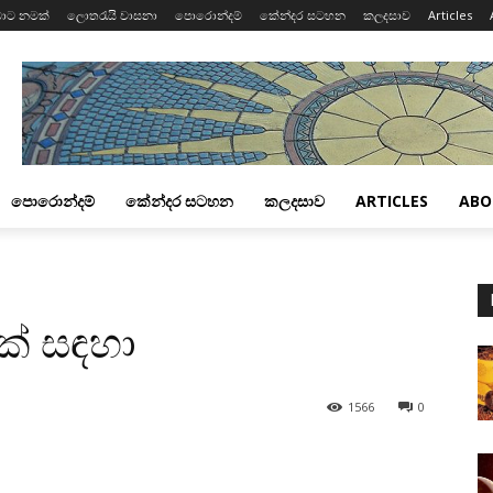
ාට නමක්
ලොතරැයි වාසනා
පොරොන්දම්
කේන්දර සටහන
කලදසාව
Articles
පොරොන්දම්
කේන්දර සටහන
කලදසාව
ARTICLES
ABO
්‌ සඳහා
1566
0