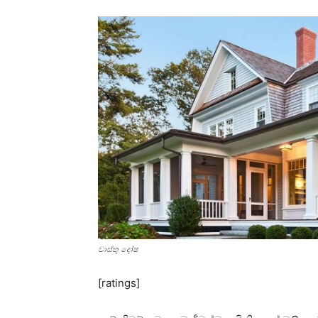
වාස්‌තු දෝෂ
[ratings]