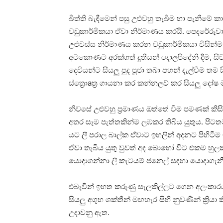
බිත්ති බැඳීමෙන් පසු උළුවහු තැබීම හා පැනීමේ ක
වඩුකාර්මිකයා ඒවා නිර්මාණය කරයි. පෙදරේරුවා
උළුවස්‌ස නිර්මාණය කරන වඩුකාර්මිකයා විසින්ම
අටකොණට අරක්‌ගත් දූතීයන් දොලපිදේනි දීම, සිව
දෙවියන්ට සියලු පුද පූජා තබා පහන් දැල්වීම තම
ස්‌ත්‍රොaත්‍ර ගායනා කර කන්නලව් කර සියලු දෝෂ 
නිවසේ උළුවහු ප්‍රමාණය ඔත්තේ වීම පමණක්‌ කිස
අතර සෑම පැත්තකින්ම ලඹකර තිබිය යුතුය. පිටත
යට ලී පරාල බාල්ක ඒවාට ඉහලින් අදනට පිහිටීම 
ඒවා තැබිය යුතු වුවත් අද බොහෝ විට එකම හුල
යොදාගන්නා ලී කැටයම් ජනෙල් සඳහා යොදාගැනීමද
එබැවින් ඉහත කරුණු සැලකිල්ලට ගෙන අලංකාරයටම න
සියලු අශුභ ශක්‌තීන් මඟහැර සිහි නුවණින් ක්‍රිය
උදාවනු ඇත.