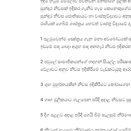
ඉඳුම් හිටුම් මෙලොව ජීවත්වන මිනිසාගේ මූලික අව
සුන්දර නිවසක්‌ ඉදිකර ගැනීම හැම කෙනෙකුගේ
සුන්දර නිවස ජොතිෂ්‍යයට හා වාස්‌තුවිද්‍යාවට
රාශියක්‌ ගෙබිම් ශාස්‌ත්‍රය හෙවත් වාස්‌තු විද්‍යාවේ ද
1 පළමුවෙන්ම ක්‍ෂේත්‍රය ගැන මනා අවබෝධයක්‌ ඇ
ඉඩමේ පාද බෙදා අශුභ පාද අතහැර නිවස ඉදිකර
2 පවුලේ සාමාජිකයන්ගේ හඳහන් සියල්ල පරීක්
වේලාවට අනුව නිවස ඉදිකිරීමේ වැඩකටයුතු ආරම්
3 ශුභ මුහුර්තයකින් නිවස ඉදිකිරීමට තෝරාගෙන ස
4 ගෘහ මූලිකයාට ගැලපෙන පරිදි අදාළ නිවසට සුද
5 දිග පළලට අදාළ පරිදි ගෙයි බිම් සැලසුම් නිර්
6 නිවසේ සැලසුම නිර්මාණය කරන ලද්දේ ගෙබිම් ශ