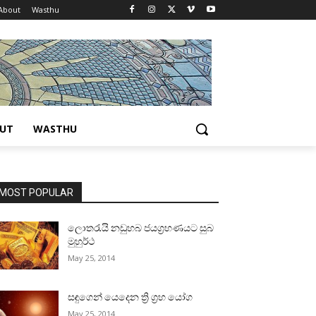
About
Wasthu
UT
WASTHU
MOST POPULAR
ලොතරැයි නඩුහබ ජයග්‍රහණයට සුබ
මුහුර්ථ
May 25, 2014
සඳුගෙන් යෙදෙන ත්‍රි ග්‍රහ යෝග
May 25, 2014