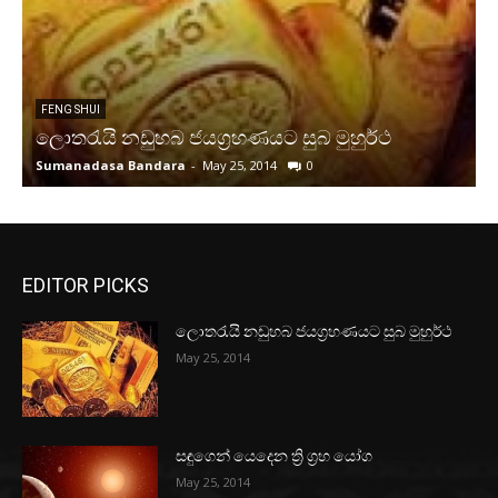
FENG SHUI
ලොතරැයි නඩුහබ ජයග්‍රහණයට සුබ මුහුර්ථ
ස
Sumanadasa Bandara
-
May 25, 2014
0
S
EDITOR PICKS
ලොතරැයි නඩුහබ ජයග්‍රහණයට සුබ මුහුර්ථ
May 25, 2014
සඳුගෙන් යෙදෙන ත්‍රි ග්‍රහ යෝග
May 25, 2014