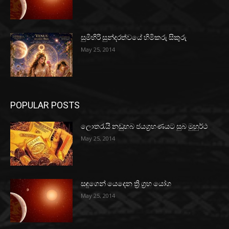
සුමිහිරි සුන්දරත්වයේ හිමිකරු සිකුරු
May 25, 2014
POPULAR POSTS
ලොතරැයි නඩුහබ ජයග්‍රහණයට සුබ මුහුර්ථ
May 25, 2014
සඳුගෙන් යෙදෙන ත්‍රි ග්‍රහ යෝග
May 25, 2014