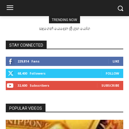
TRENDING NOW
සඳුගෙන් යෙදෙන ත්‍රි ග්‍රහ යෝග
STAY CONNECTED
229,814
Fans
LIKE
68,400
Followers
FOLLOW
32,600
Subscribers
SUBSCRIBE
POPULAR VIDEOS