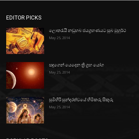
EDITOR PICKS
ලොතරැයි නඩුහබ ජයග්‍රහණයට සුබ මුහුර්ථ
May 25, 2014
සඳුගෙන් යෙදෙන ත්‍රි ග්‍රහ යෝග
May 25, 2014
සුමිහිරි සුන්දරත්වයේ හිමිකරු සිකුරු
May 25, 2014