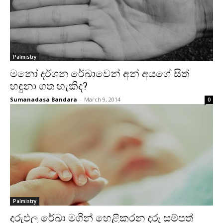
Palmistry
මනෝ දර්ශන රේඛා‌වෙන් අන් අයගේ සිත්
හඳුනා ගත හැකිද?
Sumanadasa Bandara
-
March 9, 2014
0
Palmistry
දරුඵල රේඛා මගින් හෙළිකරන දරු සම්පත්