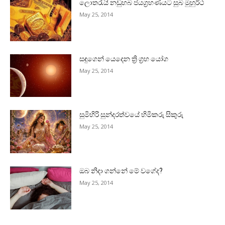
ලොතරැයි නඩුහබ ජයග්‍රහණයට සුබ මුහුර්ථ
May 25, 2014
සඳුගෙන් යෙදෙන ත්‍රි ග්‍රහ යෝග
May 25, 2014
සුමිහිරි සුන්දරත්වයේ හිමිකරු සිකුරු
May 25, 2014
ඔබ නිදා ගන්නේ මේ වගේද?
May 25, 2014