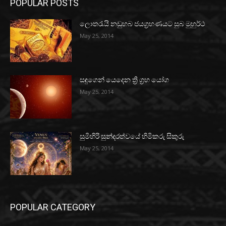
POPULAR POSTS
ලොතරැයි නඩුහබ ජයග්‍රහණයට සුබ මුහුර්ථ
May 25, 2014
සඳුගෙන් යෙදෙන ත්‍රි ග්‍රහ යෝග
May 25, 2014
සුමිහිරි සුන්දරත්වයේ හිමිකරු සිකුරු
May 25, 2014
POPULAR CATEGORY