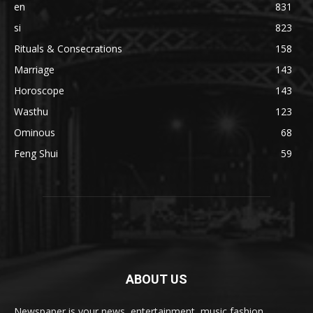
en
831
si
823
Rituals & Consecrations
158
Marriage
143
Horoscope
143
Wasthu
123
Ominous
68
Feng Shui
59
ABOUT US
Newspaper is your news, entertainment, music fashion