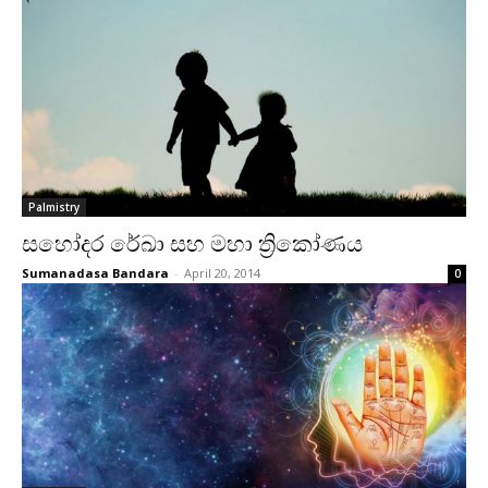
Palmistry
සහෝදර රේඛා සහ මහා ත්‍රිකෝණය
Sumanadasa Bandara
-
April 20, 2014
0