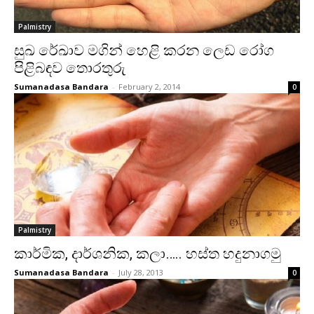
Palmistry
සුඛ රේඛාව මගින් හෙළි කරන ලෙඩ රෝග
පිළිබඳව තොරතුරු
Sumanadasa Bandara
-
February 2, 2014
0
Palmistry
කාර්මික, දාර්ශනික, කලා….. හස්‌ත හදුනාගමු
Sumanadasa Bandara
-
July 28, 2013
0