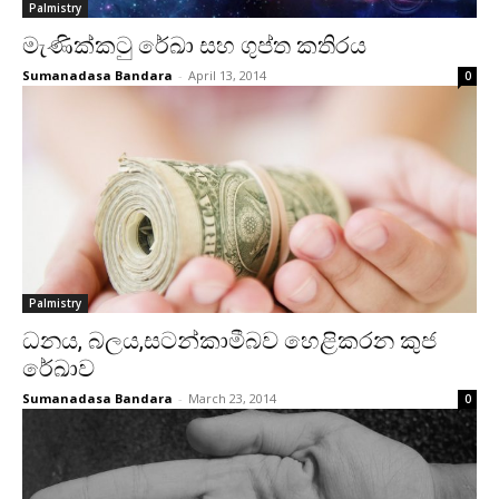
Palmistry
මැණික්‌කටු රේඛා සහ ගුප්ත කතිරය
Sumanadasa Bandara
-
April 13, 2014
0
Palmistry
ධනය, බලය,සටන්කාමීබව හෙළිකරන කුජ
රේඛාව
Sumanadasa Bandara
-
March 23, 2014
0