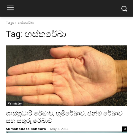
Tags
හස්තරේඛා
Tag:
හස්තරේඛා
Palmistry
ශාස්‌ත්‍රධාරි රේඛාව, භූමිරේඛාව, ජන්ම රේඛාව
සහ සතුරු රේඛාව
Sumanadasa Bandara
-
May 4, 2014
0