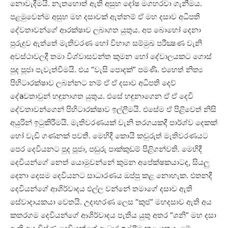
නොවැදීමයි. නැතහොත් ඇති අසුභ දෝෂ මගහරවා ගැනීමය.
පළමුවෙන්ම අසුභ මහ දසාවක්‌ ඇත්නම් ඒ මහ දසාව අධිපති
දේවතාවන්ගේ ආරක්‌ෂාව ලබාගත යුතුය. අප බොහෝ දෙනා
පුරුදුව ඇත්තේ මැතිවරණ හෝ විභාග සම්මුඛ පරීක්‍ෂණ වැනි
අවස්‌ථාවලදී තමා විශ්වාසවන්ත කුමන හෝ දේවාලයකට ගොස්‌
පුද පූජා පැවැත්වීමයි. එය “වැසි පොදක්‌” පමණි. එහෙත් නිත්‍ය
පිහිටාරක්‌ෂාව ලබන්නට නම් ඒ ඒ දසාව අධිපති දෙව්
දේaවතාවුන් හඳුනාගත යුතුය. එසේ හඳුනාගෙන ඒ ඒ දෙවි
දේවතාවන්ගෙන් පිහිටාරක්‌ෂාව ඉල්ලීමයි. එසේම ඒ පිළිවෙත් නිසි
අයුරින් ඉටුකිරීමයි. මැතිවරණයක්‌ වැනි තරගයකදී පාර්ශ්ව දෙකක්‌
හෝ වැඩි ගණනක්‌ පවතී. මෙහිදී කොයි කවුරුත් මැතිවරණයට
පෙර දෙවියනට පුද පූජා, පඬුරු පාක්‌කුඩම් පිළිගන්වති. මෙහිදී
දෙවියන්ගේ නෙත් යොමුවන්නේ කුමන අපේක්‌ෂකයාටද, සියලු
දෙනා දෙසම දෙවියනට සාධාරණය ඔප්පු කළ නොහැක. එතනදී
දෙවියන්ගේ ආශිර්වාදය එල්ල වන්නේ තමාගේ දසාව ඇති
සේවාදායකයා වෙතයි. උදාහරණ ලෙස “කුජ” මහදසාව ඇති අය
කතරගම දෙවියන්ගේ ආශිර්වාදය පැතිය යුතු අතර “ශනි” මහ දසා