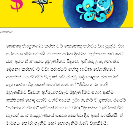
වාසනාව
කෙනකු ජයග්‍රහණය කරන විට කෙනෙකු පරාජය විය යුතුයි. එය
තරගයක ස්‌වභාවයයි. එකෙකු පරයා දිවෙන ලෝකයක තරගයට
යන අයට ඒ න්‍යායට මුහුණදීමට සිදුවේ. අනිත්‍ය, දුඃඛ, අනාත්ම
දේශනා කරනවාට වඩා පරාජයට හේතු සාධක ජ්‍යොතිෂයේ
ඇසකින් පෙන්වාදීම වැදගත් යයි සිතමු. දේශපාලන ජය පරාජ
ගැන කරන විග්‍රහයක්‌ මෙන්ම තමාගේ “ජීවිත තරගයේදී”
මුහුණදීමට සිදුවන අභියෝගවලට මුහුණදීමට හොඳ ආත්ම
ශක්‌තියක්‌ හොඳ ආත්ම විශ්වාසයක්‌ ලබා ගැනීම වැදගත්ය. එසේම
“පරාජය වන්නට” ඉදිරිපත් වනවාට වඩා “දිනන්නට ඉදිරිපත් වීම
වැදගත්ය. ඒ ජයග්‍රහණයේ මාවත පෙන්වා දීම අපේ වගකීමයි. ඒ
මාර්ගය තෝරා ගැනීම හෝ නොගැනීම ඔබේ වගකීමයි.