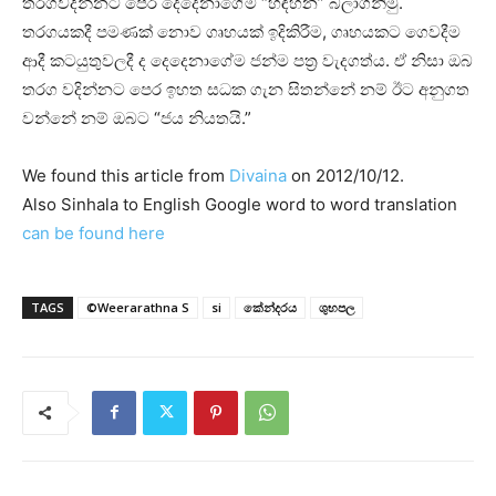
තරගවදින්නට පෙර දෙදෙනාගේම “හඳහන” බලාගනිමු.
තරගයකදී පමණක්‌ නොව ගෘහයක්‌ ඉදිකිරීම, ගෘහයකට ගෙවදීම
ආදී කටයුතුවලදී ද දෙදෙනාගේම ජන්ම පත්‍ර වැදගත්ය. ඒ නිසා ඔබ
තරග වදින්නට පෙර ඉහත සධක ගැන සිතන්නේ නම් ඊට අනුගත
වන්නේ නම් ඔබට “ජය නියතයි.”
We found this article from
Divaina
on 2012/10/12.
Also Sinhala to English Google word to word translation
can be found here
TAGS
©Weerarathna S
si
කේන්දරය
ශුභපල