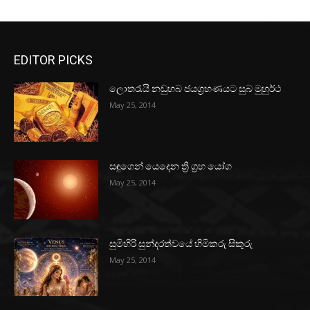
EDITOR PICKS
ලොතරැයි නඩුහබ ජයග්‍රහණයට සුබ මුහුර්ථ
May 25, 2014
සඳුගෙන් යෙදෙන ත්‍රි ග්‍රහ යෝග
May 25, 2014
සුමිහිරි සුන්දරත්වයේ හිමිකරු සිකුරු
May 25, 2014