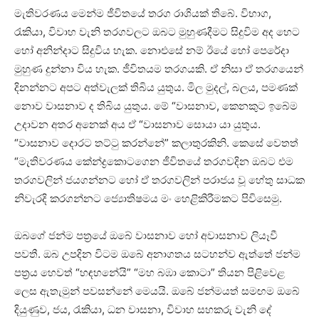
මැතිවරණය මෙන්ම ජීවිතයේ තරග රාශියක්‌ තිබේ. විභාග,
රැකියා, විවාහ වැනි තරගවලට ඔබට මුහුණදීමට සිදුවිම අද හෙට
හෝ අනින්දාට සිදුවිය හැක. නොඑසේ නම් ඊයේ හෝ පෙරේදා
මුහුණ දුන්නා විය හැක. ජීවිතයම තරගයකි. ඒ නිසා ඒ තරගයෙන්
දිනන්නට අපට අත්වැලක්‌ තිබිය යුතුය. මිල මුදල්, බලය, පමණක්‌
නොව වාසනාව ද තිබිය යුතුය. මේ “වාසනාව, කෙනකුට ඉබේම
උදාවන අතර අනෙක්‌ අය ඒ “වාසනාව සොයා යා යුතුය.
“වාසනාව දොරට තට්‌ටු කරන්නේ” කලාතුරකිනි. කෙසේ වෙතත්
“මැතිවරණය කේන්ද්‍රකොටගෙන ජීවිතයේ තරගවදින ඔබට එම
තරගවලින් ජයගන්නට හෝ ඒ තරගවලින් පරාජය වූ හේතු සාධක
නිවැරදි කරගන්නට ජ්‍යොතිෂමය මං හෙළිකිරීමකට පිවිසෙමු.
ඔබගේ ජන්ම පත්‍රයේ ඔබේ වාසනාව හෝ අවාසනාව ලියෑවී
පවතී. ඔබ උපදින විටම ඔබේ අනාගතය සටහන්ව ඇත්තේ ජන්ම
පත්‍රය හෙවත් “හඳහනේයි” “මහ බඹා කොටා” තියන පිළිවෙළ
ලෙස ඇතැමුන් පවසන්නේ මෙයයි. ඔබේ ජන්මයත් සමඟම ඔබේ
දියුණුව, ජය, රැකියා, ධන වාසනා, විවාහ සහකරු වැනි දේ