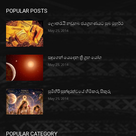
POPULAR POSTS
ලොතරැයි නඩුහබ ජයග්‍රහණයට සුබ මුහුර්ථ
May 25, 2014
සඳුගෙන් යෙදෙන ත්‍රි ග්‍රහ යෝග
May 25, 2014
සුමිහිරි සුන්දරත්වයේ හිමිකරු සිකුරු
May 25, 2014
POPULAR CATEGORY