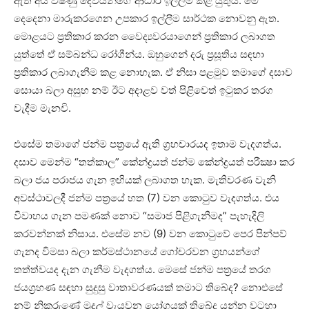
ඇති අය විෂ්ණු දෙවියන්ගේ ආධාර ඉල්ලීම කළ යුතුය. මේ
දෙදෙනා මාරුකරගෙන උපකාර ඉල්ලීම සාර්ථක නොවනු ඇත.
මොළයට ප්‍රතිකාර කරන වෛද්‍යවරයාගෙන් ප්‍රතිකාර ලබාගත
යුත්තේ ඒ සම්බන්ධ රෝගීන්ය. ඔහුගෙන් දරු ප්‍රසූතිය සඳහා
ප්‍රතිකාර ලබාගැනීම කළ නොහැක. ඒ නිසා පළමුව තමාගේ දසාව
සොයා බලා අසුභ නම් ඊට අදාළව වත් පිළිවෙත් ඉටුකර තරග
වැදීම මැනවි.
එසේම තමාගේ ජන්ම පත්‍රයේ ඇති ග්‍රහචාරයද ඉතාම වැදගත්ය.
දසාව මෙන්ම “තත්කාල” කේන්ද්‍රයත් ජන්ම කේන්ද්‍රයත් පරීක්‍ෂා කර
බලා ජය පරාජය ගැන ඉඟියක්‌ ලබාගත හැක. මැතිවරණ වැනි
අවස්‌ථාවලදී ජන්ම පත්‍රයේ හත (7) වන කොටුව වැදගත්ය. එය
විවාහය ගැන පමණක්‌ නොව “සමාජ පිළිගැනීමද” පැහැදිලි
කරවන්නක්‌ නිසාය. එසේම නව (9) වන කොටුවේ පෙර පින්පව්
ගැනද විමසා බලා කර්මස්‌ථානයේ ගෝචරවන ග්‍රහයන්ගේ
තත්ත්වයද දැන ගැනීම වැදගත්ය. මෙසේ ජන්ම පත්‍රයේ තරග
ජයග්‍රහණ සඳහා සුදුසු වාතාවරණයක්‌ තමාට තිබේද? නොඑසේ
නම් නිකරුණේ මුදල් වැයවන යෝගයක්‌ තිබේද යන්න වටහා