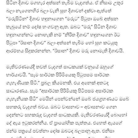
සිටින දිශාව මගහැර අත්සන් තැබීම වැදගත්ය. ඒ නිසාම උතුර
බලා නැගෙනහිර බලා වැනි සුභ දිශාවන් දක්‌වා ඇත්තේ
“මරුසිටින” දිශාව හඳුනාගෙන “මරුට” පිටුපා ඔබේ අත්සන
තැබුයේ නම් දෝෂ භංගවනු ඇත. ඔබට “මරු” සිටින දිශාව
හඳුනාගන්නට නොහැකි නම් “නිරිත දිශාව” හඳුනාගෙන ඊට
පිටුපා “ඊසාන දිශාව” බලා අත්සන් තැබීම හෝ සුභ කටයුතු
ආරම්භය සිදුකරනන්න. “ඊසාන” දිශාව මරු නොමැති දිශාවයි.
මැතිවරණයේදී තවත් වැදගත් සාධකයක්‌ වනුයේ ඔහුගේ
භාර්යාවයි. “සෑම සාර්ථක පිරිමියෙකු පිටුපසම සාර්ථක
ගැහැණියක සිටී.” ප්‍රබල කියමනකි. එය අනෙක්‌ අතටද
සාධාරණය. සෑම “අසාර්ථක පිරිමියකු පිටිපසම අසාර්ථක
ගැහැනියක සිටී” මෙයින් පෙන්වන්නේ ඔබේ ජයග්‍රහණයට ඔබේ
සහකරු වැදගත් බවය. ඔබට වාසනාව – අවාසනාව ගෙන
දෙන්නට සහකරුද වැදගත් සාධකයකි. මැතිවරණයේදී බොහෝ
දේ ඇය ඉටුකරන්නීය. ඒ ප්‍රායෝගික පැත්තය. එහෙත් ඇයගේ
ජන්ම පත්‍රයේ පවත්නා දෝෂ ඔබටද බලපානු ඇත. එනිසා