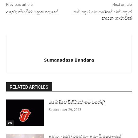
Previous article
Next article
අකුරු කියවීමට සුබ නැකත්
ගේ දොර ව්‍යාපාරයේ වස්‌ දොස්‌
නසන ගාථාවක්‌
Sumanadasa Bandara
RELATED ARTICLES
ඔබේ දිවේ පිහිටීමත් මේ වගේද?
September 29, 2013
en
අනුව උපන් දවසේ පල අපලයි මෙලෙසේ