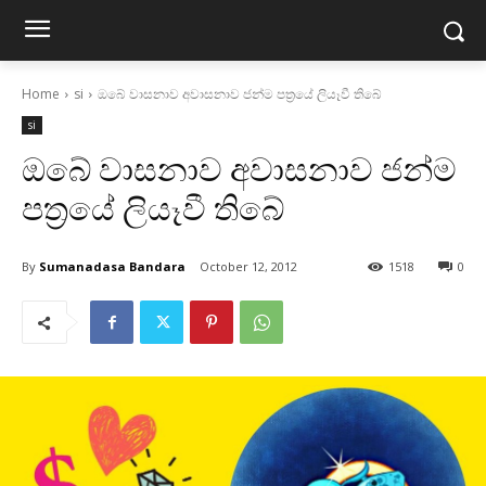
Home
si
ඔබේ වාසනාව අවාසනාව ජන්ම පත්‍රයේ ලියෑවී තිබේ
si
ඔබේ වාසනාව අවාසනාව ජන්ම
පත්‍රයේ ලියෑවී තිබේ
By
Sumanadasa Bandara
October 12, 2012
1518
0