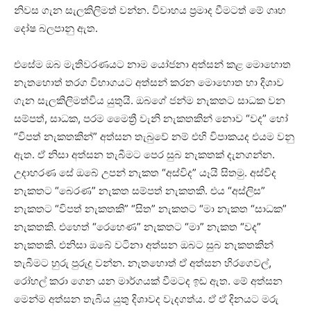
නිවස ගැන සැලකිලිමත් වන්න. විවාහය ප්‍රමාද වීමටත් මේ ගෘහ
දෝෂ බලපානු ඇත.
එසේම ඔබ මැතිවරණයට නාම යෝජනා අත්සන් කළ මොහොත
නැතහොත් තරග විභාගයට අත්සන් කරන මොහොත හා දිශාව
ගැන සැලකිලිමත්විය යුතුයි. ඔබගේ ජන්ම නැකතට සාධක වන
සම්පත්, සාධක, පරම මෛත්‍රී වැනි නැකතකින් නොව “වද” හෝ
“විපත් නැකතකින්” අත්සන තැබුවේ නම් එහි විපාකයද එයම වනු
ඇත. ඒ නිසා අත්සන තැබීමට පෙර සුබ නැකතක්‌ දැනගන්න.
උදාහරණ සේ ඔබේ උපන් නැකත “අස්‌විද” යෑයි සිතමු. අස්‌විද
නැකතට “බෙරණ” නැකත සම්පත් නැකතකි. එය “අස්‌ලිස”
නැකතට “විපත් නැකතකි” “සිත” නැකතට “මා නැකත “සාධක”
නැකතකි. එහෙත් “රෙහෙණ” නැකතට “මා” නැකත “වද”
නැකතකි. එනිසා ඔබේ වටිනා අත්සන ඔබට සුබ නැකතකින්
තැබීමට හුරු පුරුදු වන්න. නැතහොත් ඒ අත්සන හිරගෙවල්,
රෝහල් කරා ගෙන යන මාර්ගයක්‌ වීමටද ඉඩ ඇත. මේ අත්සන
මෙන්ම අත්සන තැබිය යුතු දිශාවද වැදගත්ය. ඒ ඒ දිනයට මරු