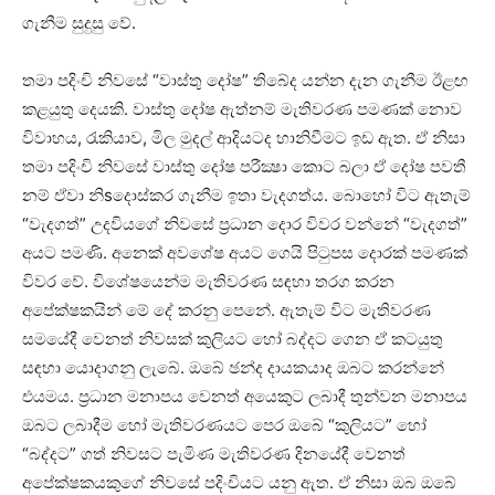
ගැනීම සුදුසු වේ.
තමා පදිංචි නිවසේ “වාස්‌තු දෝෂ” තිබේද යන්න දැන ගැනීම ඊළඟ
කළයුතු දෙයකි. වාස්‌තු දෝෂ ඇත්නම් මැතිවරණ පමණක්‌ නොව
විවාහය, රැකියාව, මිල මුදල් ආදියටද හානිවීමට ඉඩ ඇත. ඒ නිසා
තමා පදිංචි නිවසේ වාස්‌තු දෝෂ පරීක්‍ෂා කොට බලා ඒ දෝෂ පවතී
නම් ඒවා නිsදොස්‌කර ගැනීම ඉතා වැදගත්ය. බොහෝ විට ඇතැම්
“වැදගත්” උදවියගේ නිවසේ ප්‍රධාන දොර විවර වන්නේ “වැදගත්”
අයට පමණි. අනෙක්‌ අවශේෂ අයට ගෙයි පිටුපස දොරක්‌ පමණක්‌
විවර වේ. විශේෂයෙන්ම මැතිවරණ සඳහා තරග කරන
අපේක්‌ෂකයින් මේ දේ කරනු පෙනේ. ඇතැම් විට මැතිවරණ
සමයේදී වෙනත් නිවසක්‌ කුලියට හෝ බද්දට ගෙන ඒ කටයුතු
සඳහා යොදාගනු ලැබේ. ඔබේ ඡන්ද දායකයාද ඔබට කරන්නේ
එයමය. ප්‍රධාන මනාපය වෙනත් අයෙකුට ලබාදී තුන්වන මනාපය
ඔබට ලබාදීම හෝ මැතිවරණයට පෙර ඔබේ “කුලියට” හෝ
“බද්දට” ගත් නිවසට පැමිණ මැතිවරණ දිනයේදී වෙනත්
අපේක්‌ෂකයකුගේ නිවසේ පදිංචියට යනු ඇත. ඒ නිසා ඔබ ඔබේ