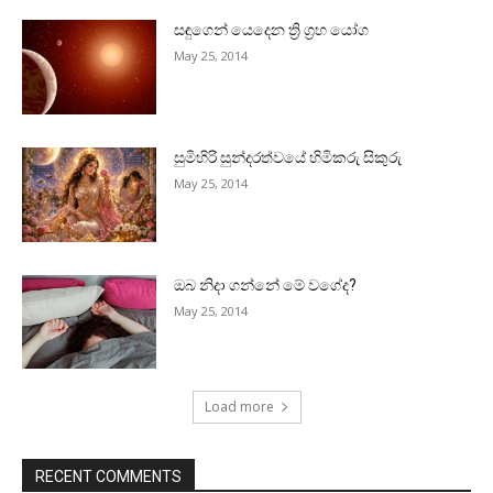
සඳුගෙන් යෙදෙන ත්‍රි ග්‍රහ යෝග
May 25, 2014
සුමිහිරි සුන්දරත්වයේ හිමිකරු සිකුරු
May 25, 2014
ඔබ නිදා ගන්නේ මේ වගේද?
May 25, 2014
Load more
RECENT COMMENTS