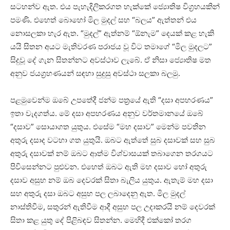
සටහන්ව ඇත. එය පැහැදිලිකරගත හැක්‌කේ ජ්‍යොතිෂ විග්‍රහයකින්
පමණි. එහෙත් බොහෝ මිල මුදල් සහ “බලය” ඇත්තන් එය
නොසලකා හැර ඇත. “මුදල්” ඇත්නම් “ඕනැම” දෙයක්‌ කළ හැකි
යයි සිතන අයට මැතිවරණ පරාජය වූ විට තමාගේ “මිල මුදලට”
සිදුවූ දේ ගැන සිතන්නට අවස්‌ථාව ලැබේ. ඒ නිසා ජ්‍යොතිෂ මත
අනුව ජයග්‍රහණයන් සඳහා සුදුසු අවස්‌ථා සලකා බලමු.
පළමුවෙන්ම ඔබේ උපතේදී ජන්ම පත්‍රයේ ඇති “දසා අපහරණය”
ඉතා වැදගත්ය. මේ දසා අපහරණය අනුව වර්තමානයේ ඔබේ
“දසාව” සොයාගත යුතුය. එසේම “මහ දසාව” මෙන්ම පවතින
අතුරු දසාද වටහා ගත යුතුයි. ඔබට ඇත්තේ සුබ දසාවක්‌ සහ සුබ
අතුරු දසාවක්‌ නම් ඔබට ආත්ම විශ්වාසයක්‌ තබාගෙන තරගයට
පිවිසෙන්නට පුළුවන. එහෙත් ඔබට ඇති මහ දසාව හෝ අතුරු
දසාව අසුභ නම් ඔබ දෙවරක්‌ සිතා බැලිය යුතුය. ඇතැම් මහ දසා
සහ අතුරු දසා ඔබට අසුභ පල ලබාදෙනු ඇත. මිල මුදල්
නාස්‌තිවීම, සතුරන් ඇතිවීම ආදී අසුභ පල උදාකරයි නම් දෙවරක්‌
සිතා කළ යුතු දේ පිළිබඳව සිතන්න. මෙහිදී එක්‌කෝ තරග