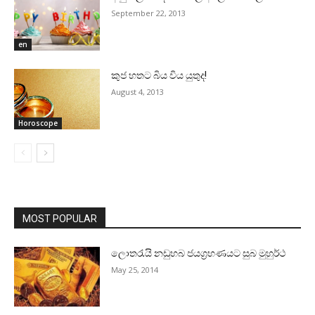
September 22, 2013
en
කුජ හතට බිය විය යුතුද!
August 4, 2013
Horoscope
MOST POPULAR
ලොතරැයි නඩුහබ ජයග්‍රහණයට සුබ මුහුර්ථ
May 25, 2014