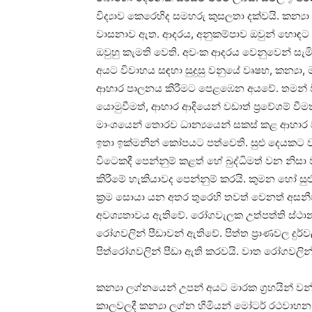
විද්‍යාව කෙරෙහිද සමහරු කුසලතා දක්‌වයි. කන
වාසනාව ඇත. ආදරය, අනුකම්පාව ඔවුන් හොඳට හ
ඔවුහු කැමති වෙති. අවංක ආදරය වෙනුවෙන් සැ
අයට විවාහය සඳහා සුදුසු වනුයේ වෘෂභ, කන්‍යා,
ආහාර පාලනය කිරීමට පෙළඹෙන අයවේ. තමන් විස
යොමුවීමත්, ආහාර ආදියෙන් වඩාත් ප්‍රවේශම් වීම
මාංශයෙන් තොරව ධාන්‍යයෙන් සකස්‌ කළ ආහාර වර්
ඉතා ඉක්‌මනින් කෝපයට පත්වෙති. සුළු දෙයකට ව
විටෙකදී පෙන්නුම් කළත් හේ බුද්ධිමත් වන නිස
කිරීමේ හැකියාවද පෙන්නුම් කරයි. කුමන හෝ සුළ
ක්‍රම සොයා යන අතර තුරෙහි තවත් වෙනත් අසනීප
අවශ්‍යතාවය ඇතිවේ. රෝගවැලක උත්පත්ති ස්‌ථ
රෝගවලින් පීඩාවන් ඇතිවේ. පිත්ත ප්‍රාණවල දුර
පිත්රෝගවලින් පීඩා ඇති කරවයි. වාත රෝගවලින
කන්‍යා ලග්නයෙන් උපන් අයට මාරක ග්‍රහයින් වන්
කාලවලදී කන්‍යා ලග්න හිමියන් මෝටර් රථවාහන, ගි