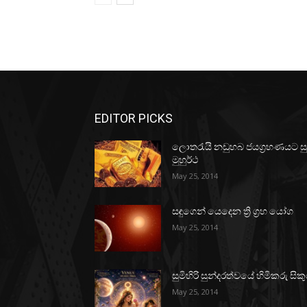
EDITOR PICKS
ලොතරැයි නඩුහබ ජයග්‍රහණයට ස
මුහුර්ථ
May 25, 2014
සඳුගෙන් යෙදෙන ත්‍රි ග්‍රහ යෝග
May 25, 2014
සුමිහිරි සුන්දරත්වයේ හිමිකරු සිකු
May 25, 2014