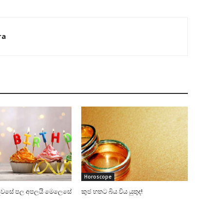
ra
Horoscope
 දවසේ පල අපලයි මෙලෙසේ
කුජ හතට බිය විය යුතුද!