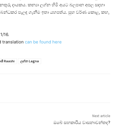
 අනතුරු දායකය. කන්‍යා ලග්න හිමි අයට බලපාන අපල සඳහා
සම්බන්ධකර පැලඳ ගැනීම ඉතා යහපත්ය. සුභ වර්ණ කොළ, කහ,
1/16.
d translation
can be found here
ාශි Raashi
ලග්න Lagna
Next article
ඔබේ සහකාරිය වාසනාවන්තද?