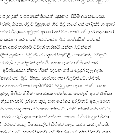
ත් උභය රාශියක්‌ බැවින් ඔවුන්ගේ ස්‌ථීර ගති ලක්‍ෂණ අඩුවේ.
හැපත් රූපසම්පත්තියෙන් යුක්‌තය. පිරිමි අය කඩවසම්
ක්‌ද හිමිය. රවුම් මුහුණක්‌ හිමි ඔවුන්ගේ අත් පා දික්‌වන අතර
ගමන් විලාශය අමුතුම ආකාරයක්‌ වන අතර ගතිගුණ දෙයාකාර
ුම් කරන අතර තවත් අවස්‌ථාවක ඊට හාත්පසින් වෙනස්‌
න්වන අතර නරකට වඩාත් නරකයි යන්න ඔවුන්ගේ
වලින් යුක්‌තය. ඔවුන්ගේ අදහස්‌ සිතුවිලි පොරොන්දු ගිවිසුම්
ට වැඩි උනන්දුවක්‌ දක්‌වයි. කන්‍යා ලග්න හිමියන් තම
 අවිශ්වාසයද නිතර හිතේ රඳවන ගතිය ඔවුන් තුළ ඇත.
යේ රවි, බුධ, සිකුරු යෝගය ඉතා බලවත්වේ. රූමත්,
අන්‍යයන් අතර පැතිරවීමට ඔවුහු ඉතා දක්‍ෂ වෙති. කන්‍යා
ුරුද, පිහිටා තිබීම ඉතා වාසනාවන්තය. මෙවැනි අයට රැකියා
කේන්ද්‍රයක පස්‌වැන්නේ කුජ, රාහු යෝගය දරුවන්ට අපල ගෙන
ජ, ශනි යෝගයද ඉතා අවාසනාවන්තවේ. අටවැන්නේ ශනි සිටීමද
ට වැඩි දක්‍ෂතාවයක්‌ දක්‌වති. බොහෝ විට ඔවුන් විද්‍යා
. රජයේ පොදු විභාගවලින් විශිෂ්ට ලෙස සමත් කම් දක්‌වති.
ිද්‍යාව, සාගර විද්‍යාව, ප්‍රමතිකරණය වාස්‌තු විද්‍යාව, ගෘහ