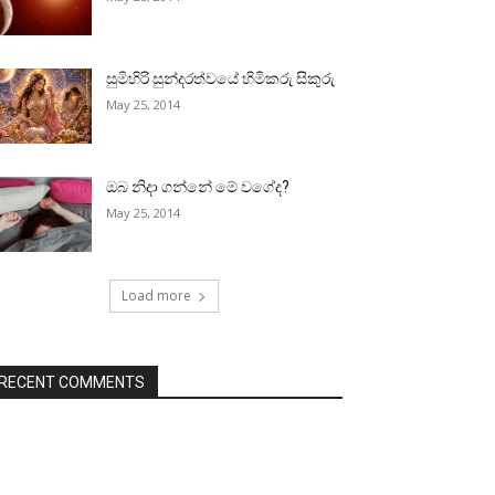
සුමිහිරි සුන්දරත්වයේ හිමිකරු සිකුරු
May 25, 2014
ඔබ නිදා ගන්නේ මේ වගේද?
May 25, 2014
Load more
RECENT COMMENTS