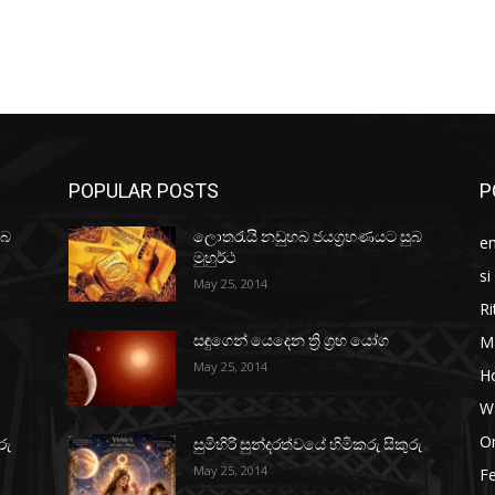
POPULAR POSTS
P
ුබ
ලොතරැයි නඩුහබ ජයග්‍රහණයට සුබ
e
මුහුර්ථ
si
May 25, 2014
Ri
M
සඳුගෙන් යෙදෙන ත්‍රි ග්‍රහ යෝග
May 25, 2014
H
W
O
රු
සුමිහිරි සුන්දරත්වයේ හිමිකරු සිකුරු
May 25, 2014
Fe