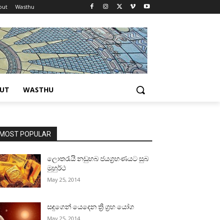
out
Wasthu
UT
WASTHU
MOST POPULAR
ලොතරැයි නඩුහබ ජයග්‍රහණයට සුබ
මුහුර්ථ
May 25, 2014
සඳුගෙන් යෙදෙන ත්‍රි ග්‍රහ යෝග
May 25, 2014