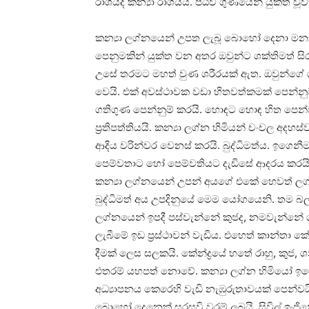
රාශියද කන්‍යා රාශියයි. පඨවි ගුණයෙන් යුක්‌ත වූව
කන්‍යා ලග්නයෙන් උපත ලැබූ බොහෝ දෙනා මනා පැ
පෙනුමකින් යුක්‌ත වන අතර ඔවුන්ට ශක්‌තිමත් සිරුර
උසේ තරමට මහත් වුණ ශරීරයක්‌ ඇත. ඔවුන්ගේ 
වෙයි. එක්‌ අවස්‌ථාවක වඩා හිතවත්කමක්‌ පෙන්න
ගතිගුණ පෙන්නුම් කරයි. හොඳට හොඳ හිත පෙ
ප්‍රතිපත්තියයි. කන්‍යා ලග්න හිමියන් චංචල අදහස්‌
ආදිය වරින්වර වෙනස්‌ කරයි. බුද්ධිමත්ය. ඉගෙනීම
පෙම්වතාට හෝ පෙම්වතියට දැඩිසේ ආදරය කරයි.
කන්‍යා ලග්නයෙන් උපන් අයගේ එකේ හෙවත් ලග්න
බුද්ධිමත් අය උපදිනුයේ මෙම යෝගයෙනි. තම බලය 
ලග්නයෙන් ඉපදී පස්‌වැන්නේ කුජද, නමවැන්නේ ග
ලැබීමේ ඉඩ ප්‍රස්‌ථාවන් වැඩිය. එහෙත් කාන්තා 
දීමක්‌ ලෙස සලකයි. කේන්ද්‍රයේ හතේ රාහු, කු
එතරම් යහපත් නොවේ. කන්‍යා ලග්න හිමියෝ ඉගෙනීම
අධ්‍යාපනය කෙරෙහි වැඩි නැඹුරුතාවයක්‌ පෙන්වයි
බොහෝ දෙනෙක්‌ සරසවි වරම් ලබයි. සිවිල් ඉංජිනේරු ව