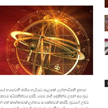
චක්‍රයේ හයවෙනි රාශිය හැටියට සැලකේ. ලග්නාධිපති ග්‍රහයා
 දෙකටම අධිපතිත්වය දරයි. මෙම රාශි දෙකින්ම උපන් අය බුධ
ින් ගත් කාන්තාවක්‌ ලග්නය සංකේතවත් කරයි. බුධගේ උච්ච