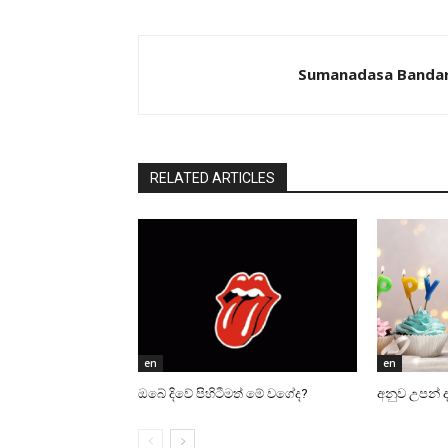
Sumanadasa Banda
RELATED ARTICLES
en
en
ඔබේ දිවේ පිහිටීමත් මේ වගේද?
අනුව උපන්