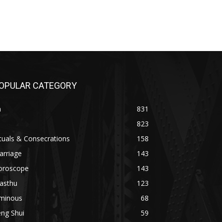
OPULAR CATEGORY
n
831
823
tuals & Consecrations
158
arriage
143
oroscope
143
asthu
123
minous
68
ng Shui
59