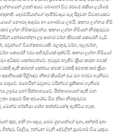
්‍යා ලග්නයෙන් උපන් අයට බොහෝ විට රජයේ රැකියා ලැබීමේ
ඳුනති. දෙමව්පියන්ගේ ආශිර්වාදය මැද සිදුවන විවාහයකට
මියාගේ නොමද ආදරය හා ගෞරවය ලබයි. කන්‍යා ලග්නය හිමි
 මකර ලග්න හිමිකරුවන්ය. කන්‍යා ලග්න හිමියන් නිරතුරුවම
ින් තෝරාගන්නා ලද ආහාර වර්ග කීපයක්‌ කෙරෙහි වැඩි
ත්, ඔවුන්ගේ විශේෂතාවයකි. පලතුරු වර්ග, පලාවර්ග,
ග කෙරෙහි වඩා අභිරුචියක්‌ දක්‌වයි. කන්‍යා ලග්න හිමියෝ
ඩා අධිකව කෝපවත්වේ. ඉවසුම් නැතිව ක්‍රියා කරන බවක්‌
ා වරකදී ඇති කරගත් කෝපය තවත් වරකදී අමතක කර ක්‍රියා
ු අසනීපයක්‌ පිළිබඳව නිතර කියමින් එය මග හරවා ගැනීමට
 මතුවේ. එහෙයින් ඔවුනට වරින්වර ප්‍රතිකාර ගැනීමේ
ානය උදරය හෝ පිත්තාශයවේ. පිත්තාශයෙන් ඇති වන
්වලතා මතුවේ පිත අවරෝධ වීම නිසා නිරතුරුවම
්, මෙන්ම හර්නියා රෝග තත්ත්වයන්ද ඇතිවිය හැක.
නේ කුජ, ශනි හා සඳුය, මෙම ග්‍රහයන්ගේ දශා, අන්තර් දශා
න්දර, විදුලිය, ඉන්ධන වැනි දේවලින් ප්‍රවේශම් විය යුතුය.