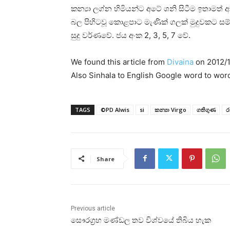
කන්‍යා ලග්න හිමියන්ට අටේ ශනි සිටීම ඉතාමත්
බල පිහිටවූ කොළපාට මැණික්‌ ගලක්‌ මුදුවකට 
සුදු වර්ණවේ. ජය අංක 2, 3, 5, 7 වේ.
We found this article from
Divaina
on 2012/1
Also Sinhala to English Google word to wor
TAGS
©PD Alwis
si
කන්‍යා Virgo
ගතිගුණ
ර
Share
Previous article
සෞරග්‍රහ මණ්‌ඩල තව විශ්වයේ තිබිය හැක