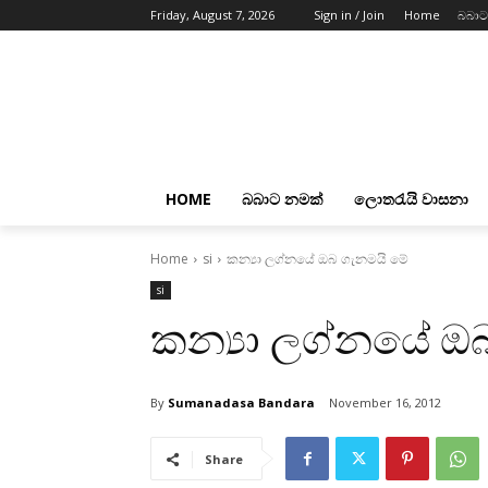
Friday, August 7, 2026
Sign in / Join
Home
බබාට
HOME
බබාට නමක්
ලොතරැයි වාසනා
Home
si
කන්‍යා ලග්නයේ ඔබ ගැනමයි මේ
si
කන්‍යා ලග්නයේ ඔ
By
Sumanadasa Bandara
November 16, 2012
Share