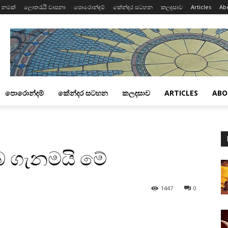
 නමක්
ලොතරැයි වාසනා
පොරොන්දම්
කේන්දර සටහන
කලදසාව
Articles
Ab
පොරොන්දම්
කේන්දර සටහන
කලදසාව
ARTICLES
ABO
බ ගැනමයි මේ
1447
0