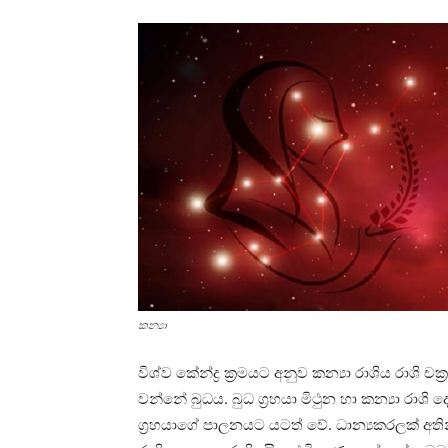
කන්‍යා
විශ්ව කේන්ද්‍ර ක්‍රමයට අනුව කන්‍යා රාශිය රාශි 
වන්නේ බුධය. බුධ ග්‍රහයා මිථුන හා කන්‍යා රාශි
ග්‍රහයාගේ පාලනයට යටත් වේ. ධාන්‍යකරලක්‌ අත