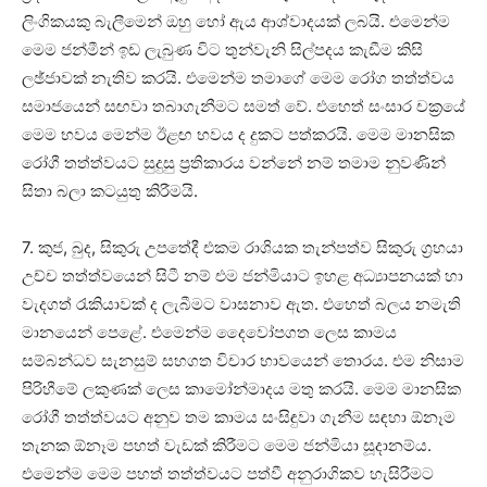
ලිංගිකයකු බැලීමෙන් ඔහු හෝ ඇය ආශ්වාදයක්‌ ලබයි. එමෙන්ම
මෙම ජන්මීන් ඉඩ ලැබුණ විට තුන්වැනි සිල්පදය කැඩීම කිසි
ලඡ්ජාවක්‌ නැතිව කරයි. එමෙන්ම තමාගේ මෙම රෝග තත්ත්වය
සමාජයෙන් සඟවා තබාගැනීමට සමත් වේ. එහෙත් සංසාර චක්‍රයේ
මෙම භවය මෙන්ම ඊළඟ භවය ද දුකට පත්කරයි. මෙම මානසික
රෝගී තත්ත්වයට සුදුසු ප්‍රතිකාරය වන්නේ නම් තමාම නුවණින්
සිතා බලා කටයුතු කිරීමයි.
7. කුජ, බුද, සිකුරු උපතේදී එකම රාශියක තැන්පත්ව සිකුරු ග්‍රහයා
උච්ච තත්ත්වයෙන් සිටී නම් එම ජන්මියාට ඉහළ අධ්‍යාපනයක්‌ හා
වැදගත් රැකියාවක්‌ ද ලැබීමට වාසනාව ඇත. එහෙත් බලය නමැති
මානයෙන් පෙළේ. එමෙන්ම දෛවෝපගත ලෙස කාමය
සම්බන්ධව සැනසුම් සහගත විචාර භාවයෙන් තොරය. එම නිසාම
පිරිහීමේ ලකුණක්‌ ලෙස කාමෝන්මාදය මතු කරයි. මෙම මානසික
රෝගී තත්ත්වයට අනුව තම කාමය සංසිඳුවා ගැනීම සඳහා ඕනෑම
තැනක ඕනෑම පහත් වැඩක්‌ කිරීමට මෙම ජන්මියා සූදානම්ය.
එමෙන්ම මෙම පහත් තත්ත්වයට පත්වී අනුරාගිකව හැසිරීමට