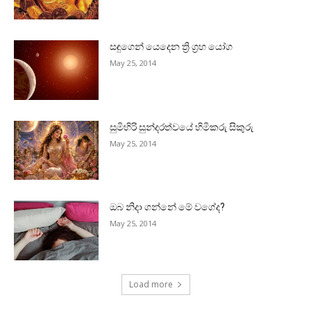
සඳුගෙන් යෙදෙන ත්‍රි ග්‍රහ යෝග
May 25, 2014
සුමිහිරි සුන්දරත්වයේ හිමිකරු සිකුරු
May 25, 2014
ඔබ නිදා ගන්නේ මේ වගේද?
May 25, 2014
Load more