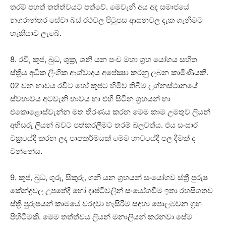
තරම් පහත් තත්ත්වයට පත්වේ. මෙවැනි අය අද සමාජයේ
නගරාන්තර සේවා බස්‌ රථවල පිටුපස ආසනවල දැක ගැනීමට
හැකියාව ලැබේ.
8. රවි, කුජ, බුධ, ශුක්‍ර, ශනි යන පංච මහා ග්‍රහ යෝගය සහිත
ස්‌ත්‍රිය අධික ලිංගික ආශ්වාදය අපේක්‍ෂා කරනු ලබන කාමිණියකි.
02 වන භාවය රවිට හෝ කුජට හිමිව තිබීම ලග්නස්‌ථානයේ
ස්‌වභාවය අටවැනි භාවය හා එහි සිටින ග්‍රහයන් හා
එකොළොස්‌වැන්න මත තීරණය කරන මෙම කාම උමතුව ලියන්
අභිසරු ලියන් බවට පත්කරලීමට තරම් බලවත්ය. එය සංසාර
චක්‍රයේදී කරන ලද පාපකර්මයක්‌ මෙම භාවයේදී පල දීමක්‌ ද
වන්නේය.
9. කුජ, බුධ, ගුරු, සිකුරු, ශනි යන ග්‍රහයන් සංයෝගව ස්‌ත්‍රී පුරුෂ
කේන්ද්‍රවල උපතේදී හෝ දෘෂ්ටිවලින් සංයෝගවීම ඉතා රහසිගතව
ස්‌ත්‍රී පුරුෂයන් කාමයේ වරදවා හැසිරීම සඳහා පොලඹවන ග්‍රහ
පිහිටීමකි. මෙම තත්ත්වය ලියන් මනාලියන් කරනවා සේම