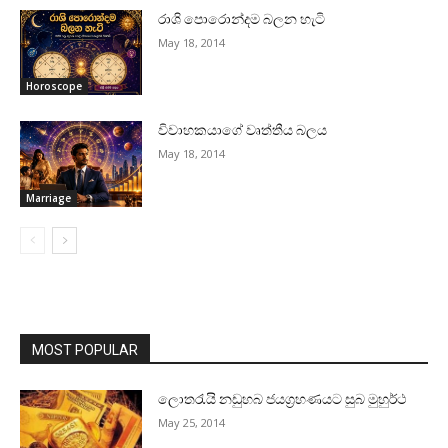
රාශි පොරොන්දම බලන හැටි
May 18, 2014
Horoscope
විවාහකයාගේ වෘත්තීය බලය
May 18, 2014
Marriage
MOST POPULAR
ලොතරැයි නඩුහබ ජයග්‍රහණයට සුබ මුහුර්ථ
May 25, 2014