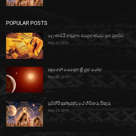
POPULAR POSTS
ලොතරැයි නඩුහබ ජයග්‍රහණයට සුබ මුහුර්ථ
May 25, 2014
සඳුගෙන් යෙදෙන ත්‍රි ග්‍රහ යෝග
May 25, 2014
සුමිහිරි සුන්දරත්වයේ හිමිකරු සිකුරු
May 25, 2014