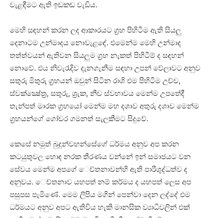
වැළඳීමට ඇති ඉඩකඩ වැඩිය.
මෙහි සඳහන් කරන ලද ආකාරයට ග්‍රහ පිහිටීම ඇති සියලු
දෙනාටම උන්මාදය නොවැළඳේ. එමෙන්ම මෙහි උන්මාද
තත්ත්වයන් ඇතිවන සියලුම ග්‍රහ නැකත් පිහිටීම් ද සඳහන්
නොවේ. එය නිවැරැදිව දැනගැනීම සඳහා උපන් වේලාවට අනුව
සතුරු මිතුරු ග්‍රහයන් ඔවුන් සිටින රාශි එම පිහිටීම උච්ච,
ස්‌වක්‌ක්‍ෂේත්‍ර, සතුරු, ශ්‍රැක, නීච ස්‌වභාවය මෙන්ම උපතේදී
තැන්පත් මාරක ග්‍රහයෝ මෙන්ම මහ දශාව අතුරු දශාව මෙන්ම
ග්‍රහයන්ගේ ගෝචර ගමනත් සැලකීමට සිදුවේ.
කෙසේ නමුත් බුදුන්වහන්සේගේ ධර්මය අනුව අප කරන
කටයුතුවල හොඳ නරක තීරණය වන්නේ ඉන් සමාජයට වන
සේවය මෙන්ම අපගේ ෙච්තනාවන්හි ඇති පාරිශුද්ධත්ව ද
අනුවය. ෙච්තනාව යහපත් නම් කර්මය ද යහපත් ලෙස අප
පසුපස පැමිණේ. මෙම ලිපිය මගින් පෙන්වා දෙන ලද්දේ එම
ධර්මයට අනුව අපට ඇතිවිය හැකි මානසික ව්‍යාධිවලින් එක්‌