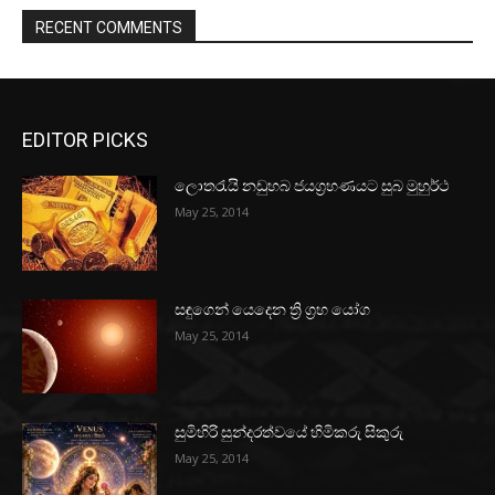
RECENT COMMENTS
EDITOR PICKS
ලොතරැයි නඩුහබ ජයග්‍රහණයට සුබ මුහුර්ථ
May 25, 2014
සඳුගෙන් යෙදෙන ත්‍රි ග්‍රහ යෝග
May 25, 2014
සුමිහිරි සුන්දරත්වයේ හිමිකරු සිකුරු
May 25, 2014