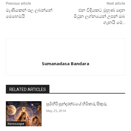
Previous article
Next article
මැණිකෙන් පල ලබන්නේ
එන විදියකට මුහුණ දෙන
මෙහෙමයි
මිථුන ලග්නයෙන් උපන් ඔබ
ගැනයි මේ…
Sumanadasa Bandara
RELATED ARTICLES
සුමිහිරි සුන්දරත්වයේ හිමිකරු සිකුරු
May 25, 2014
Horoscope