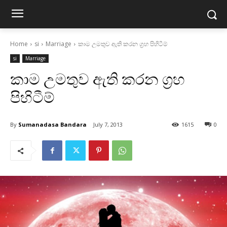
Home
si
Marriage
කාම උමතුව ඇති කරන ග්‍රහ පිහිටීම්
si
Marriage
කාම උමතුව ඇති කරන ග්‍රහ
පිහිටීම්
By
Sumanadasa Bandara
July 7, 2013
1615
0