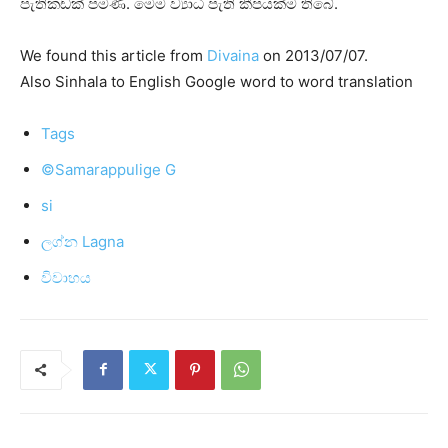
පැතිකඩක්‌ පමණි. මෙම ව්‍යාධි පැති කීපයක්‌ම තිබේ.
We found this article from
Divaina
on 2013/07/07.
Also Sinhala to English Google word to word translation
Tags
©Samarappulige G
si
ලග්න Lagna
විවාහය