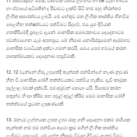
11. කිසිවකුගේ මේෂ, වෘශ්චික රාශිය ලග්නය හා 08 වැනි භාවය
හා ඒවායේ අධිපතීන් ද පීඩාවට ලක්‌වී සිටී නම් ඔහු නිරන්තර
ලිංගික අසාරත්වය ලබයි. මේ හේතුව මත ලිංගික තෘප්තිය හීනවීම
බෙලහීන තත්aත්වයට පත්වීමට සිදුවේ. එය යුග දිවියක්‌
ගතකිරීමේදී ප්‍රබලව දැනේ. මානසික සමබරතාවය දෙදෙනාටම
පවත්වාගෙන යැම අපහසුය. මේ නිසාම නොරිස්‌සුමෙන් ආරම්භව
මානසික ව්‍යාධියක්‌ දක්‌වා ගමන් කරයි. මෙය පෙර භවයේ කරන
පාපකර්මයකට දෙදෙනාම හසුවීමකි.
12. 12 වැන්නේ හිරු උපතේදී තැන්පත් ජන්මීන්ගේ නැණ නුවණ
හීන වී මානසික රෝගී තත්ත්වයකට පත්විය හැකිය. දැඩි කාමුක
සල්ලාල බවක්‌ දක්‌වයි. පර අඹුවන් සොයා යයි. පියාසර කරන
සතුන්ට හිංසා කිරීම සහ පවුල් අවුල් කිරීම මෙම මානසික රෝගී
තත්ත්වයේ ප්‍රධාන ලක්‍ෂණයකි.
13. ඕනෑම ලග්නයක උපත ලබා රාහු ශනි දෙදෙනා එකම රාශියක
තැන්පත් නම් එම ජන්මියා අයථා ක්‍රම මගින් ලිංගික තෘප්තිය
ලැබීමට පෙලඹේ. මේ හේතු නිසාම විවාහ දිවියට ඇතුළු වීමට