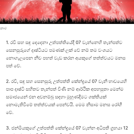
කාම
1. රවි සහ සඳු දෙදෙනා උත්පත්තියේදී 07 වැන්නෙහි තැන්පත්ව
සෙනසුරුගේ දෘෂ්ටියට පමණක්‌ ලක්‌ වේ නම් තම වංශයට
නොගැලපෙන නීච පහත් වැඩ කරන අයකුගේ තත්ත්වයට මනස
පත් වේ.
2. රවි, සඳු සහ සෙනසුරු උත්පත්ති කේන්ද්‍රයේ 07 වැනි භාවයෙහි
පාප දෘෂ්ටි සහිතව තැන්පත් විණි නම් ආර්ථික අපහසුතා මෙන්ම
සමාජයෙන් එන අවනම්බු සඳහා මුහුණදීමට ශක්‌තියක්‌
නොමැතිවීමේ තත්ත්වයක්‌ පෙන්වයි. මෙම නිසාම මනස රෝගී
වේ.
3. ජන්මියකුගේ උත්පත්ති කේන්ද්‍රයේ 07 වැන්න අධිපති ග්‍රහයා 12