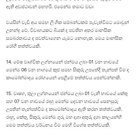
ඇති අවස්‌ථාවන් මඟහරී. එමෙන්ම තමාට වඩා
වයසින් වැඩි අය සමඟ ලිංගික සම්බන්ධකම් පැවැත්වීමට මොවුන්
උනන්දු වේ. විවාහයකට බියක්‌ ද පවතින අතර මානසික
සමබරතාවය ද පවත්වාගෙන යැමට නොහැක. මෙය මානසික
රෝගී තත්ත්වයකි.
14. මේෂ වෘශ්චික ලග්නයෙන් ජන්මය ලබා 01 වන භාවයේ
මෙන්ම 06 වන භාගයේ කුජ සමඟ සිකුරු උපතේදී තැන්පත් වීම ද
කාමෝන්මාදය රෝගයෙන් පෙළීමේ තත්ත්වය පෙන්වන්නකි.
15. වෘෂභ, තුලා ලග්නයෙන් ජන්මය ලබා 01 වැනි භාවයේ කේතු
සහ 07 වන භාවයේ රාහු මෙන්ම දෙවන භාවයේ සෙනසුරු
උපතින් තැන්පත්වීම ද කාමෝන්මාදය ඇති කරන තත්ත්වයකි.
රාහු, කේතු, සිකුරු මෙන්ම ගුරු මහ දශා අතුරු දශා කාලයන්හි
මෙම තත්ත්වය වර්ධනය වීම මෙහි විශේෂ තත්ත්වයකි.