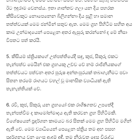
ඊට ඉඳුරාම වෙනස්‌ය. ඉතා ශාන්තව ගලා යන දිය පහරක
කිසිවෙකුට නොපෙනෙන බිලිගන්නා දිය සුළි හා සමාන
තත්ත්වයක්‌ මෙම ජන්මීන් සතුව ඇත. මෙම ග්‍රහ පිහිටීම සහිත අය
කාම උන්මාදයෙන් පෙළෙන අතර ඇසුරු කරන්නෝ ද මේ නිසා
විපතට පත් කරයි.
5. කිසියම් ස්‌ත්‍රියකගේ උත්පත්තියේදී සඳු, කුජ, සිකුරු එකට
තැන්පත්ව මෙයින් එක ග්‍රහයකු උච්ච වේ නම් රාජිනියකගේ
තත්ත්වයට පත්වන අතර පුරුෂ අන්තඃපුරයක්‌ තබාගැනීමට පවා
සිතන තරමේ රාගයට වහල් වූ මානසික ව්‍යාධියක්‌ ඇති
තැනැත්තියක්‌ වේ.
6. රවි, කුජ, සිකුරු යන ග්‍රහයෝ එක රාශිsගතව උපතේදී
තැන්පත්වීම ද කාමෝන්මාදය ඇති කරවන ග්‍රහ පිහිටීමකි.
විශේෂයෙන් ප්‍රදර්ශන කාමයට බර සිතක්‌ මෙම ග්‍රහ පිහිටීම මගින්
ඇති වේ. මෙම ව්‍යාධියෙන් පෙළෙන ස්‌ත්‍රිය තම අඟ පසඟ
ප්‍රදර්ශනය වන ලෙස ඇඳුම් අඳී. තම නිරුවත දෙස විරුද්ධ