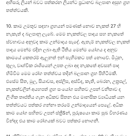
අභිසරු ලියන් බවට පත්කරන ලියන්ට ප්‍රධානව බලපාන අසුභ ග්‍රහ
තත්ත්වයකි.
10. කාම උමතුව සඳහා ග්‍රහයන් පමණක්‌ නොව නැකත් 27 හි
නැකැත් ද බලපානු ලැබේ. මෙම නැකත්වල පාදය සහ නැකතේ
ස්‌වභාවය අනුවද කාම උන්මාදය සෑදේ. ඇතැම් නැකත්වල නැකත්
පාදය මෙන්ම එදින ලබා ඇති ථිතිය මෙන්ම යෝගය ද අනුව
කාමයේ කෙතරම් ඇලුනත් ඉන් සෑහීමකට පත් නොවේ. මිථුන,
තුලා, වෘශ්චික රාශියෙන් උපත ලබා අද නැකතේ අවසන් පාද
හිමිවීම මෙම රෝග තත්ත්වය තදින් බලපාන ග්‍රහ පිහිටීමකි.
එසේම සිත, මුල, සියාවස, අස්‌ලිස, අස්‌විද, කැති, බෙරන, උත්‍රපල්,
නැකත්වලින් අයහපත් ග්‍රහ සංයෝග සහිතව උපන් වනිතාව ද
ලිංගික තෘප්තිය ගැන අධිකව සිතන එය මානසික ව්‍යාධියක්‌ යන
තත්ත්වයට පත්කර ගන්නා තරමේ උන්මාදයෙන් පෙළේ. අධික
කාම යෝග සහිතව උපන් ස්‌ත්‍රීSන්, පුරුෂයො කාම සුඛ විහරණය
වින්දද එය කාම රෝගයක්‌ බවට පත්කර නොගනී.