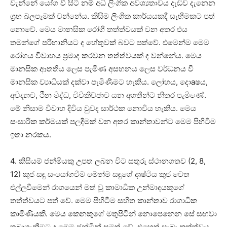
වැන්නේ යෝග වී සිටී නම් අධි ලිංගික අවශ්‍යතාවය දැඩිව දැනෙන
ග්‍රහ බලපෑමක්‌ වන්නේය. කිසිම ලිංගික කාර්යයකදී සෑහීමකට පත්
නොවේ. මෙය මානසික රෝගී තත්ත්වයක්‌ වන අතර එය
තමන්ගේ පරිහානියට ද හේතුවක්‌ බවට පත්වේ. එමෙන්ම මෙම
රෝගය විවාහය ප්‍රමාද කරවන තත්ත්වයක්‌ ද වන්නේය. මෙය
මානසික ආතතිය ලෙස පැමිණ අසහනය ලෙස වර්ධනය වී
මානසික ව්‍යාධියක්‌ දක්‌වා පැමිණීමට හැකිය. ලෝභය, දොaෂය,
අවිද්‍යාව, ථින මිද්ධ, විචිකිච්ඡාව යන අගතීන්ට නිතර පැමිණේ.
මේ නිසාම විවාහ දිවිය වුවද සාර්ථක නොවිය හැකිය. මෙය
සංසාරික කර්මයක්‌ පලදීමක්‌ වන අතර කාන්තාවන්ට මෙම පිහිටීම
ඉතා නරකය.
4. කිසියම් ජන්මියකු උපත ලබන විට සතුරු ස්‌ථානගතව (2, 8,
12) කුජ සඳු සංයෝගවීම මෙන්ම සඳුගේ දෘෂ්ටිය කුජ වෙත
එල්ලවීමෙන් රාගයෙන් මත් වූ කාමාධික උන්මාදයකුගේ
තත්ත්වයට පත් වේ. මෙම පිහිටීම සහිත කාන්තාව රාගාධික
කාමිණියකි. මෙය කෙනකුගේ මතුපිටින් නොපෙනෙන සේ සඟවා
තබාගැනීමට ද මෙම ජන්මින් සමත් වේ. එහෙත් සැබෑ තත්ත්වය