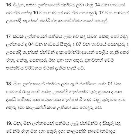
16. මිථුන, කන්‍ය ලග්නයෙන් ජන්මය ලබා රාහු 04 වන භාවයේ
මෙන්ම කේතු 10 වන භාවයේ මෙන්ම සෙනසුරු 07 වන භාවයේ
උපතේදී තැන්පත් ජන්මීන්ද කාමෝන්මාදයෙන් පෙළේ.
17. කටක ලග්නයෙන් ජන්මය ලබා අව සඳු සමඟ කේතු හෝ රාහු
ලග්නයේ ද 04 වන භාවයේ සිකුරු ද 07 වන භාවයේ සෙනසුරු ද
උපතේදී තැන්පත් ජන්මීන් ද කාමෝන්මාදයෙන් පෙළිය හැකි අතර
රාහු, කේතු, සෙනසුරු මහ දශා සහ අතුරු දශාවන්හි මෙම
තත්ත්වය වර්ධනය වීමක්‌ දැකිය හැකි වේ.
18. සිංහ ලග්නයෙන් ජන්මය ලබා ඇති ජන්මීගෙ ගේද 01 වන
භාවයේ රාහු හෝ කේතු උපතේදී තැන්පත්ව ගුරු ග්‍රහයා ද පාප
දෘෂ්ටි සහිතව පාප ස්‌ථානයක තැන්පත් වී නම් රාහු ගුරු මහ දශා
අතුරු දශා කාලයන්හි කාම උන්මාදයට ගොදුරු වේ.
19. ධනු, මීන ලග්නයෙන් ජන්මය ලැබූ ජන්මීන්ට ද සිකුරු සඳු
මෙන්ම රාහු මහ දශා අතුරු දශා කාලයන්හි කාමෝන්මාදය