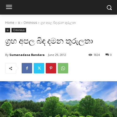
Home
si
Ominous
ග්‍රහ අපල බිඳ දමන තුරුලතා
si
Ominous
ග්‍රහ අපල බිඳ දමන තුරුලතා
By
Sumanadasa Bandara
June 29, 2012
1824
0