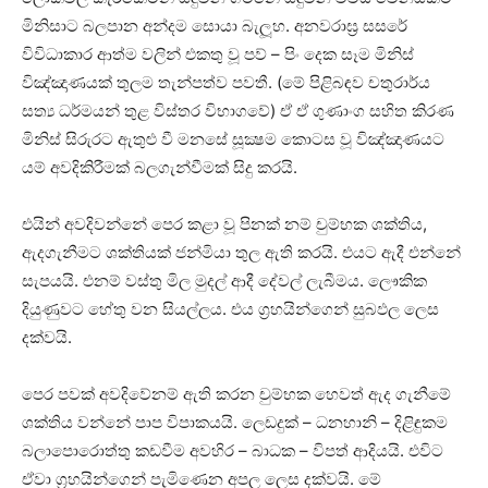
මිනිසාට බලපාන අන්දම සොයා බැලූහ. අනවරාඝ්‍ර සසරේ
විවිධාකාර ආත්ම වලින් එකතු වූ පව් – පිං දෙක සෑම මිනිස්‌
විඤ්ඤාණයක්‌ තුලම තැන්පත්ව පවතී. (මේ පිළිබඳව චතුරාර්ය
සත්‍ය ධර්මයන් තුළ විස්‌තර විභාගවේ) ඒ ඒ ගුණාංග සහිත කිරණ
මිනිස්‌ සිරුරට ඇතුළු වී මනසේ සූක්‍ෂම කොටස වූ විඤ්ඤාණයට
යම් අවදිකිරීමක්‌ බලගැන්වීමක්‌ සිදු කරයි.
එයින් අවදිවන්නේ පෙර කළා වූ පිනක්‌ නම් චුම්භක ශක්‌තිය,
ඇදගැනීමට ශක්‌තියක්‌ ජන්මියා තුල ඇති කරයි. එයට ඇදී එන්නේ
සැපයයි. එනම් වස්‌තු මිල මුදල් ආදී දේවල් ලැබීමය. ලෞකික
දියුණුවට හේතු වන සියල්ලය. එය ග්‍රහයින්ගෙන් සුබඵල ලෙස
දක්‌වයි.
පෙර පවක්‌ අවදිවේනම් ඇති කරන චුම්භක හෙවත් ඇද ගැනීමේ
ශක්‌තිය වන්නේ පාප විපාකයයි. ලෙඩදුක්‌ – ධනහානි – දිළිඳුකම
බලාපොරොත්තු කඩවීම අවහිර – බාධක – විපත් ආදියයි. එවිට
ඒවා ග්‍රහයින්ගෙන් පැමිණෙන අපල ලෙස දක්‌වයි. මේ