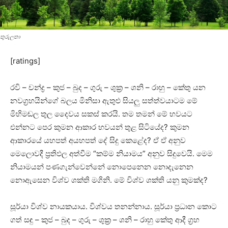
තුරුලතා
[ratings]
රවි – චන්ද්‍ර – කුජ – බුද – ගුරු – ශුක්‍ර – ශනි – රාහු – කේතු යන
නවග්‍රහයින්ගේ බලය මිනිසා ඇතුළු සියලු සත්ත්වයාටම මේ
මිහිමඬල තුල දෛවය සකස්‌ කරයි. තම තමන් මේ භවයට
එන්නට පෙර කුමන ආකාර භවයන් තුළ සිටියේද? කුමන
ආකාරයේ යහපත් අයහපත් දේ සිදු කෙළේද? ඒ ඒ අනුව
මෙලොවදී ප්‍රතිඵල අත්වීම “කම්ම නියාමය” අනුව සිදුවෙයි. මෙම
නියාමයන් පණගැන්වෙන්නේ නොපෙනෙන නොදැනෙන
නොඇසෙන විශ්ව ශක්‌ති මගිනි. මේ විශ්ව ශක්‌ති යනු කුමක්‌ද?
සූර්යා විශ්ව නායකයාය. විශ්වය තනන්නාය. සූර්යා ප්‍රධාන කොට
ගත් සඳු – කුජ – බුද – ගුරු – ශුක්‍ර – ශනි – රාහු කේතු ආදී ග්‍රහ