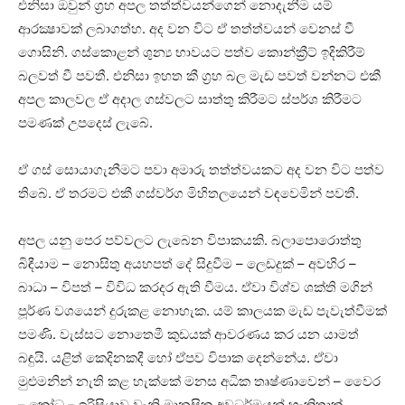
එනිසා ඔවුන් ග්‍රහ අපල තත්ත්වයන්ගෙන් නොදැනීම යම්
ආරක්‍ෂාවක්‌ ලබාගත්හ. අද වන විට ඒ තත්ත්වයන් වෙනස්‌ වී
ගොසිනි. ගස්‌කොළන් ශුන්‍ය භාවයට පත්ව කොන්ක්‍රීට්‌ ඉදිකිරීම්
බලවත් වී පවතී. එනිසා ඉහත කී ග්‍රහ බල මැඩ පවත් වන්නට එකී
අපල කාලවල ඒ අදාල ගස්‌වලට සාත්තු කිරීමට ස්‌පර්ශ කිරීමට
පමණක්‌ උපදෙස්‌ ලැබේ.
ඒ ගස්‌ සොයාගැනීමට පවා අමාරු තත්ත්වයකට අද වන විට පත්ව
තිබේ. ඒ තරමට එකී ගස්‌වර්ග මිහිතලයෙන් වඳවෙමින් පවතී.
අපල යනු පෙර පව්වලට ලැබෙන විපාකයකි. බලාපොරොත්තු
බිඳීයාම – නොසිතු අයහපත් දේ සිදුවීම – ලෙඩදුක්‌ – අවහිර –
බාධා – විපත් – විවිධ කරදර ඇති වීමය. ඒවා විශ්ව ශක්‌ති මගින්
පූර්ණ වශයෙන් දුරුකළ නොහැක. යම් කාලයක මැඩ පැවැත්වීමක්‌
පමණි. වැස්‌සට නොතෙමී කුඩයක්‌ ආවරණය කර යන යාමත්
බඳුයි. යළිත් කෙදිනකදී හෝ ඒපව විපාක දෙන්නේය. ඒවා
මුළුමනින් නැති කළ හැක්‌කේ මනස අධික තෘෂ්ණාවෙන් – වෛර
– ක්‍රෝධ – ඉරිසියාව වැනි මානසික අවධර්මයන් හැකිතාක්‌