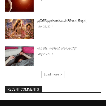
සුමිහිරි සුන්දරත්වයේ හිමිකරු සිකුරු
May 25, 2014
ඔබ නිදා ගන්නේ මේ වගේද?
May 25, 2014
Load more
RECENT COMMENTS