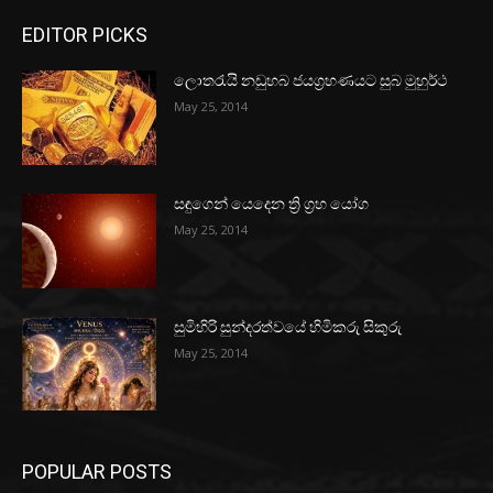
EDITOR PICKS
ලොතරැයි නඩුහබ ජයග්‍රහණයට සුබ මුහුර්ථ
May 25, 2014
සඳුගෙන් යෙදෙන ත්‍රි ග්‍රහ යෝග
May 25, 2014
සුමිහිරි සුන්දරත්වයේ හිමිකරු සිකුරු
May 25, 2014
POPULAR POSTS