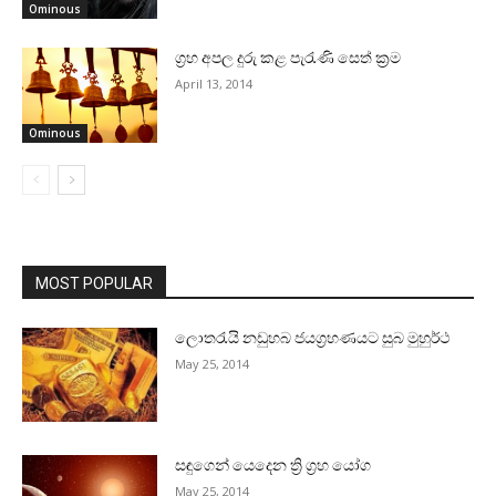
Ominous
ග්‍රහ අපල දුරු කළ පැරැණි සෙත් ක්‍රම
April 13, 2014
Ominous
MOST POPULAR
ලොතරැයි නඩුහබ ජයග්‍රහණයට සුබ මුහුර්ථ
May 25, 2014
සඳුගෙන් යෙදෙන ත්‍රි ග්‍රහ යෝග
May 25, 2014