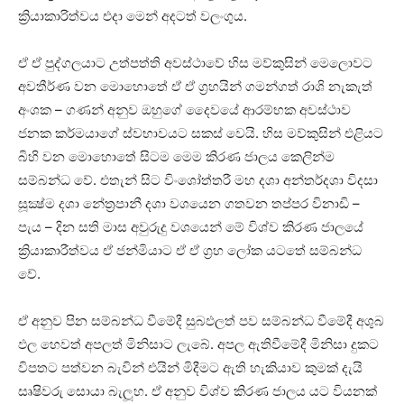
ක්‍රියාකාරිත්වය එදා මෙන් අදටත් වලංගුය.
ඒ ඒ පුද්ගලයාට උත්පත්ති අවස්‌ථාවේ හිස මව්කුසින් මෙලොවට
අවතීර්ණ වන මොහොතේ ඒ ඒ ග්‍රහයින් ගමන්ගත් රාශි නැකැත්
අංශක – ගණන් අනුව ඔහුගේ දෛවයේ ආරම්භක අවස්‌ථාව
ජනක කර්මයාගේ ස්‌වභාවයට සකස්‌ වෙයි. හිස මව්කුසින් එළියට
බිහි වන මොහොතේ සිටම මෙම කිරණ ජාලය කෙලින්ම
සම්බන්ධ වේ. එතැන් සිට විංශෝත්තරී මහ දශා අන්තර්දශා විදසා
සූක්‍ෂ්ම දශා නේත්‍රපානී දශා වශයෙන ගතවන තප්පර විනාඩි –
පැය – දින සති මාස අවුරුදු වශයෙන් මේ විශ්ව කිරණ ජාලයේ
ක්‍රියාකාරීත්වය ඒ ජන්මියාට ඒ ඒ ග්‍රහ ලෝක යටතේ සම්බන්ධ
වේ.
ඒ අනුව පින සම්බන්ධ වීමේදී සුබඵලත් පව සම්බන්ධ වීමේදී අශුබ
ඵල හෙවත් අපලත් මිනිසාට ලැබේ. අපල ඇතිවීමේදී මිනිසා දුකට
විපතට පත්වන බැවින් එයින් මිදීමට ඇති හැකියාව කුමක්‌ දැයි
සෘෂිවරු සොයා බැලූහ. ඒ අනුව විශ්ව කිරණ ජාලය යට වියනක්‌