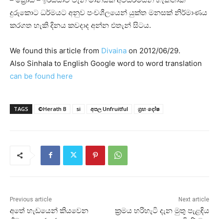
දුරුකොට ධර්මයට අනුව පංචශීලයෙන් යුක්‌ත මනසක්‌ නිර්මාණය
කරගත හැකි දිනය කවදාද අන්න එතැන් සිටය.
We found this article from
Divaina
on 2012/06/29.
Also Sinhala to English Google word to word translation
can be found here
TAGS
©Herath B
si
අපල Unfruitful
ග්‍රහ දෝෂ
Previous article
Next article
අතේ හැඩයෙන් කියවෙන
ක්‍රමය හරිහැටි දැන මුතු පැළඳිය