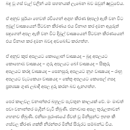
බඳු වූ ගස්‌ වැල් වලින් යම් සහනයක්‌ ලැබෙන බව ඔවුන් aදුටුවේය.
ඒ අනුව සූර්යා හෙවත් රවිගෙන් අශුභ කිරණ (අපල) ඇති වන විට
ඉඹුල් වෘක්‍ෂයෙන් පිටවන කිරණය එය විනාශ කර දමන අයුරුත්
සඳුගෙන් අපල ඇති වන විට දිඹුල් වෘක්‍ෂයෙන් පිටවන කිරණයෙන්
එය විනාශ කර දමන බවද අවබෝධ කරගත්හ.
ඒ අනුව කුජ අපලයට කොළොන් වෘක්‍ෂයද – බුද අපලයට
කොහොඹ වෘක්‍ෂයද – ගුරු අපලයට බෝ වෘක්‍ෂයද – සිකුරු
අපලයට කරඳ වෘක්‍ෂයද – සෙනසුරු අපලයට නුග වෘක්‍ෂයද – රාහු
අපලයට වැටකෙයා වෘක්‍ෂයද – කේතු අපලයට කෙසෙල් ගසද
ප්‍රත්‍යක්‍ෂ ගුණ ලබාදී අපල දුරු කරන බව දැනගත්හ.
පෙර කාලවල වනාන්තර බහුලව පැවතුන කාලයක්‌ වේ. මං මාවත්
පවා වනාන්තර මැදින් වැටී තිබුණි. ජනාවාස අසල තුරුලතාවන්
ගහනව තිබුණි. එනිසා පුරාණයේ ජීවත් වූ මිනිසුන්ට ඉහත කී
ගස්‌වල කිරණ ශක්‌ති නිරන්තර මිනිස්‌ සිරුරට සම්බන්ධ විය.