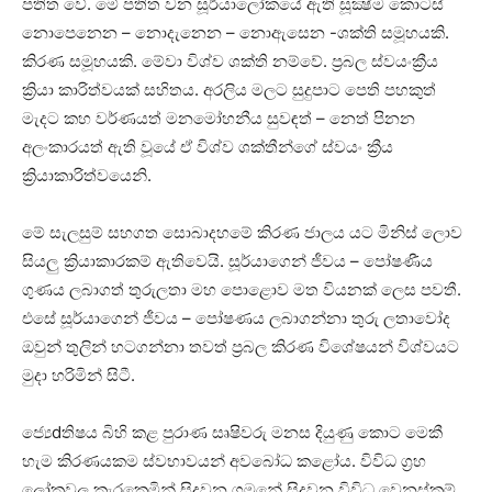
පතිත වේ. මේ පතිත වන සූර්යාලෝකයේ ඇති සූක්‍ෂ්ම කොටස්‌
නොපෙනෙන – නොදැනෙන – නොඇසෙන -ශක්‌ති සමූහයකි.
කිරණ සමූහයකි. මේවා විශ්ව ශක්‌ති නම්වේ. ප්‍රබල ස්‌වයංක්‍රීය
ක්‍රියා කාරිත්වයක්‌ සහිතය. අරලිය මලට සුදුපාට පෙති පහකුත්
මැදට කහ වර්ණයත් මනමෝහනීය සුවඳත් – නෙත් පිනන
අලංකාරයත් ඇති වූයේ ඒ විශ්ව ශක්‌තීන්ගේ ස්‌වයං ක්‍රීය
ක්‍රියාකාරිත්වයෙනි.
මේ සැලසුම් සහගත සොබාදහමේ කිරණ ජාලය යට මිනිස්‌ ලොව
සියලු ක්‍රියාකාරකම් ඇතිවෙයි. සූර්යාගෙන් ජීවය – පෝෂණීය
ගුණය ලබාගත් තුරුලතා මහ පොළොව මත වියනක්‌ ලෙස පවතී.
එසේ සූර්යාගෙන් ජීවය – පෝෂණය ලබාගන්නා තුරු ලතාවෝද
ඔවුන් තුලින් හටගන්නා තවත් ප්‍රබල කිරණ විශේෂයන් විශ්වයට
මුදා හරිමින් සිටී.
ජ්‍යෙdතිෂය බිහි කළ පුරාණ සෘෂිවරු මනස දියුණු කොට මෙකී
හැම කිරණයකම ස්‌වභාවයන් අවබෝධ කළෝය. විවිධ ග්‍රහ
ලෝකවල කැරකෙමින් සිදුවන ගමනේ සිදුවන විවිධ වෙනස්‌කම්