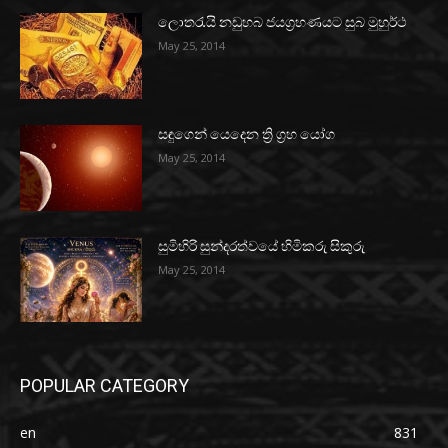
ලොතරැයි නඩුහබ ජයග්‍රහණයට සුබ මුහුර්ථ
May 25, 2014
සඳුගෙන් යෙදෙන ත්‍රි ග්‍රහ යෝග
May 25, 2014
සුමිහිරි සුන්දරත්වයේ හිමිකරු සිකුරු
May 25, 2014
POPULAR CATEGORY
en
831