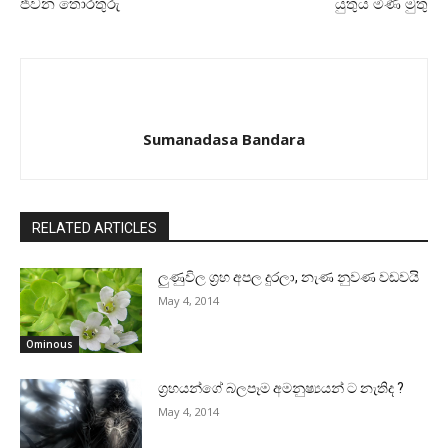
ජීවන තොරතුරු
යුතුය මිණි මුතු
Sumanadasa Bandara
RELATED ARTICLES
ලුණුවිල ග්‍රහ අපල දුරලා, නැණ නුවණ වඩවයි
May 4, 2014
Ominous
ග්‍රහයන්ගේ බලපෑම අමනුෂ්‍යයන් ට නැතිද ?
May 4, 2014