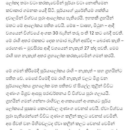
ලෝකද තමා වටා කරකැවෙමින් සූර්යා වටා නොනිමෙන
කවාකාර ගමනක යෙදී සිටී. සූර්යාගේ යුරේනියම් ශක්‌තිය
දවාලමින් විශ්වය පුරා ආලෝකය පැතිරෙයි. ඉහතකී ග්‍රහයින්
මතට මේ ආලෝකය පතිත වෙයි. මේෂ – වෘෂභ, මිථුන – ආදී
වශයෙන් විශ්වයේ අංශක 30 බැගින් තරු පංති 12 කට බෙදී පවතී.
මේ රාශි අතර එකකට දෙක හමාර බැගින් අස්‌විද – බෙරණ කැති –
රෙහෙණ – මුවසිරස ආදී වශයෙන් නැකැත් 27 ක්‌ද පවතී. මෙම
රාශි සහ නැකැත් අතර ග්‍රහලෝක කරකැවෙමින් ගමන් කරයි.
මේ ගමන් කිරීමේදී සූර්යාලෝකය රාශි – නැකැත් – සහ ග්‍රහයින්ට
පතිත වේ. මෙසේ වීමේදී එම රාශි නැකැත් වලට මිශ්‍ර වන
සූර්යාලෝකය ග්‍රහලෝක මත පතිතව ඒ සියල්ල තුළින් විවිධ
ගුණාංග මිශ්‍රව ආපසු පරාවර්තනය වී විශ්වය පුරා ගලායයි.
ග්‍රහයින් ගමන් ගන්නා රාශිවල අංශකයෙන් අංශකයට සූර්ය
ලෝකයේ සූක්‍ෂම කොටස්‌වල ගුණාංග වෙනස්‌ වෙයි. ඒවා විශ්වය
පුරා පැතිරෙන්නේ විවිධ ගුණාංග කලින් කලට වෙනස්‌ වෙමිනි.
අප ජීවත් වන මිහිමඬලටද ඒවා කලින් කලට වෙනස්‌ වෙමින්