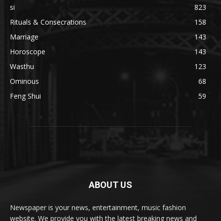
si
823
Rituals & Consecrations
158
Marriage
143
Horoscope
143
Wasthu
123
Ominous
68
Feng Shui
59
ABOUT US
Newspaper is your news, entertainment, music fashion
website. We provide you with the latest breaking news and