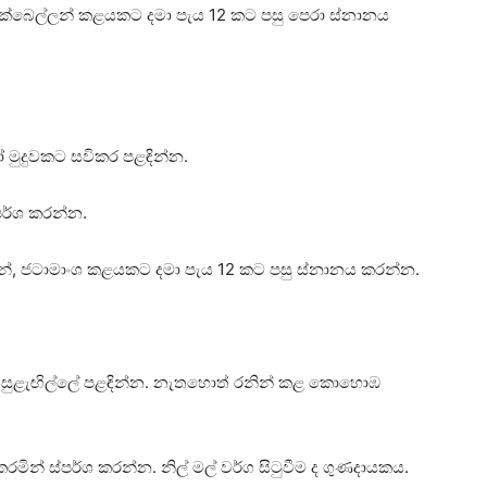
ි, හක්‌බෙල්ලන් කළයකට දමා පැය 12 කට පසු පෙරා ස්‌නානය
 මුදුවකට සවිකර පළඳින්න.
‌පර්ශ කරන්න.
කායන්, ජටාමාංශ කළයකට දමා පැය 12 කට පසු ස්‌නානය කරන්න.
තේ සුළැඟිල්ලේ පළඳින්න. නැතහොත් රනින් කළ කොහොඹ
් ස්‌පර්ශ කරන්න. නිල් මල් වර්ග සිටුවීම ද ගුණදායකය.