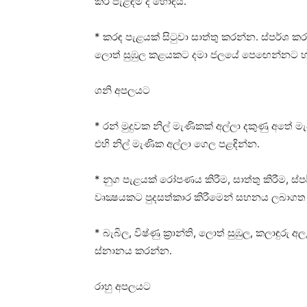
කර පැළඳීම ද හොඳයි.
* කරඳ පැළයක්‌ සිටුවා සාත්තු කරන්න. ස්‌පර්ශ ක
ලොත් සුඹුල කළයකට දමා ජලයේ පෙඟෙන්නට හැ
ශනි අපලයට
* රන් මුදුවක නිල් මැණිකක්‌ අල්ලා දකුණු අතේ
එහි නිල් මැණික අල්ලා ගෙල පළඳින්න.
* නුග පැළයක්‌ රෝපණය කිරීම, සාත්තු කිරීම, ස
වෘක්‍ෂයකට පුදසත්කාර කිරීමෙන් සහනය ලබාගත
* බැබිල, විෂ්ණු ක්‍රාන්ති, ලොත් සුඹුල, කලා
ස්‌නානය කරන්න.
රාහු අපලයට