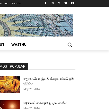
About
Wasthu
UT
WASTHU
MOST POPULAR
ලොතරැයි නඩුහබ ජයග්‍රහණයට සුබ
මුහුර්ථ
May 25, 2014
සඳුගෙන් යෙදෙන ත්‍රි ග්‍රහ යෝග
May 25, 2014