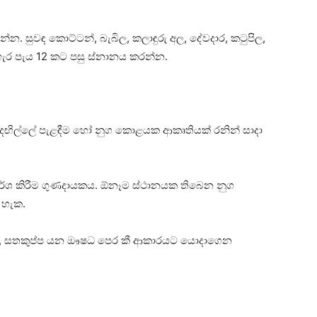
රන්න. සුවඳ කොට්‌ටන්, බැබිල, කලාඳුරු අල, දේවදාර, කටුපිල,
ර පැය 12 කට පසු ස්‌නානය කරන්න.
 මැදඟිල්ලේ පැළඳීම හෝ නුග කොළයක ආකෘතියක්‌ රනින් සාදා
්‌පර්ශ කිරීම ගුණදායකය. ඕනෑම ස්‌ථානයක තිබෙන නුග
 හැක.
ඳුරු අල, සතකුප්ප යන ඖෂධ පෙර කී ආකාරයට යොදාගෙන