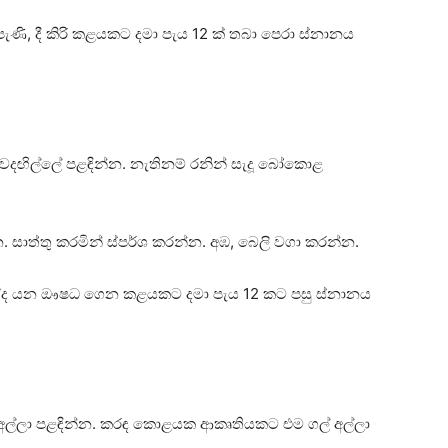
ණි, දී කිරි කළයකට දමා පැය 12 ක්‌ තබා පෙරා ස්‌නානය
ේ වෙදඟිල්ලේ පළඳින්න. නැතිනම් රනින් සැදූ බෝකොළ
සාත්තු කරමින් ස්‌පර්ශ කරන්න. අඹ, බෙලි වගා කරන්න.
බෝලිද්ද යන ඖෂධ ගෙන කළයකට දමා පැය 12 කට පසු ස්‌නානය
 ගලක්‌ අල්ලා පළඳින්න. කරඳ කොළයක ආකෘතියකට එම ගල් අල්ලා