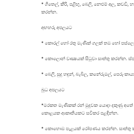
* ගිතෙල්, කිරි, පළිඟු, බෙලි, නෙළුම් අල, කවඩ
කරන්න.
අඟහරු අපලයට
* කොරල් හෝ රතු මැණික්‌ ගලක්‌ තඹ හෝ පස්‌ලෝ
* කොලොන් වෘක්‍ෂයක්‌ සිටුවා සාත්තු කරන්න. ස්
* බෙලි, සුදු හඳුන්, බැබිල, කනේරුමල්, පෙරුං
බුධ අපලයට
*මරකත මැණිකක්‌ රන් මුදුවක යොදා දකුණු අ
කොළයක ආකෘතියකට සවිකර පළඳින්න.
* කොහොඹ පැළයක්‌ රෝපණය කරන්න. සාත්තු කරමින