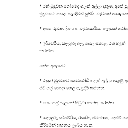
* රන් මුදුවක ගෝමේද ගලක්‌ අල්ලා දකුණු අතේ ස
මුදුවකට යොදා පැළඳීමත් සුබයි. වැටකේ කොළ
* අඟහරුවාදා දිනයක වැටකෙයියා පැළයක්‌ රෝපණය 
* ඉරිවේරිය, කලාඳුරු අල, බෙලි කොළ, රත් හඳ
කරන්න.
කේතු අපලයට
* රත්‍රන් මුදුවකට වෛරෝඩි ගලක්‌ අල්ලා දක
එම ගල් යොදා ගෙල පැළඳීම කරන්න.
* කෙසෙල් පැළයක්‌ සිටුවා සාත්තු කරන්න.
* කලාඳුරු, ඉරිවේරිය, රසකිඳ, ජටාමාංශ, දෙ
කිරීමෙන් සහනය ලැබිය හැක.