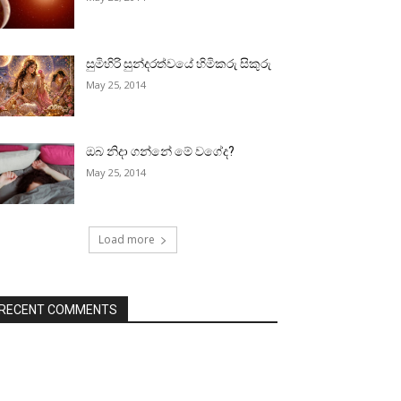
සුමිහිරි සුන්දරත්වයේ හිමිකරු සිකුරු
May 25, 2014
ඔබ නිදා ගන්නේ මේ වගේද?
May 25, 2014
Load more
RECENT COMMENTS