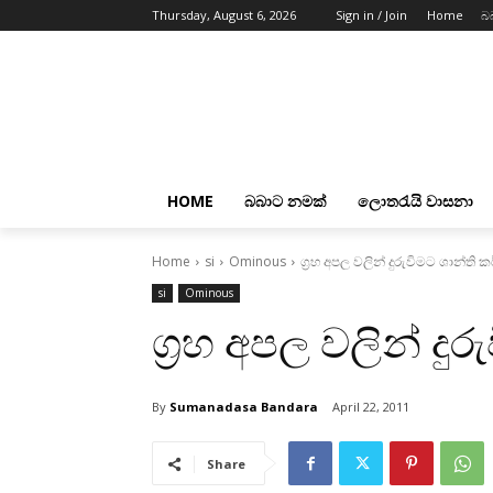
Thursday, August 6, 2026
Sign in / Join
Home
බ
HOME
බබාට නමක්
ලොතරැයි වාසනා
Home
si
Ominous
ග්‍රහ අපල වලින් දුරුවිමට ශාන්ති ක
si
Ominous
ග්‍රහ අපල වලින් දු
By
Sumanadasa Bandara
April 22, 2011
Share