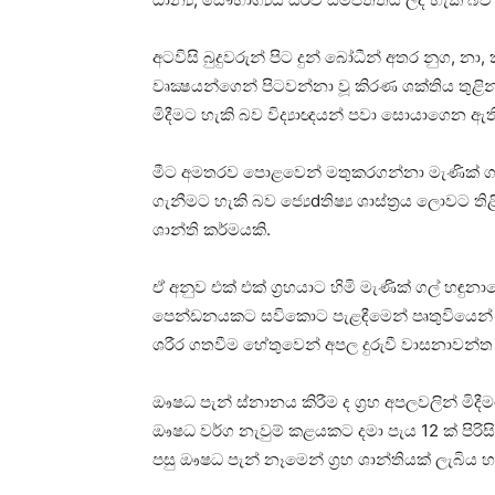
අටවිසි බුදුවරුන් පිට දුන් බෝධීන් අතර නුග, නා,
වෘක්‍ෂයන්ගෙන් පිටවන්නා වූ කිරණ ශක්‌තිය තුළ
මිදීමට හැකි බව විද්‍යාඥයන් පවා සොයාගෙන ඇ
මීට අමතරව පොළවෙන් මතුකරගන්නා මැණික්‌ ගල් 
ගැනීමට හැකි බව ජ්‍යෙdතිෂ්‍ය ශාස්‌ත්‍රය ලොවට
ශාන්ති කර්මයකි.
ඒ අනුව එක්‌ එක්‌ ග්‍රහයාට හිමි මැණික්‌ ගල් 
පෙන්ඩනයකට සවිකොට පැළඳීමෙන් පෘතුවියෙන් න
ශරීර ගතවීම හේතුවෙන් අපල දුරුවී වාසනාවන්ත 
ඖෂධ පැන් ස්‌නානය කිරීම ද ග්‍රහ අපලවලින් මිද
ඖෂධ වර්ග නැවුම් කළයකට දමා පැය 12 ක්‌ පිර
පසු ඖෂධ පැන් නෑමෙන් ග්‍රහ ශාන්තියක්‌ ලැබිය හ