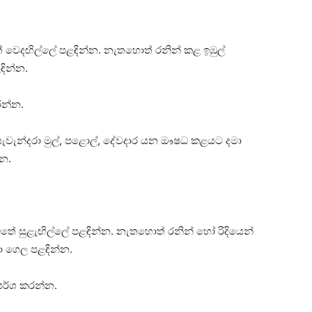
අතේ වෙදඟිල්ලේ පළඳින්න. නැතහොත් රනින් කළ ඉඹුල්
ඳින්න.
කරන්න.
 සැවැන්දරා මුල්, පළොල්, දේවදාර යන ඖෂධ කළයට දමා
්න.
ු අතේ සුළැඟිල්ලේ පළඳින්න. නැතහොත් රනින් හෝ රිදියෙන්
ා ගෙල පළඳින්න.
‌පර්ශ කරන්න.