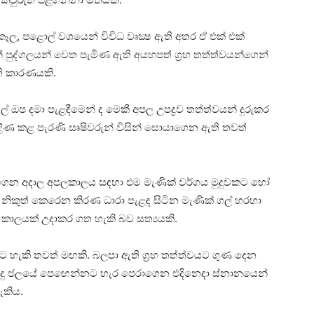
 කෑල, පළොල් වශයෙන් විවිධ වෘක්‍ෂ ඇති අතර ඒ එක්‌ එක්‌
ින් පුද්ගලයන් වෙත පැමිණ ඇති අයහපත් ග්‍රහ තත්ත්වයන්ගෙන්
ති කාරණයකි.
ඔප දමා පැළඳීමෙන් ද මෙකී අපල උපද්‍රව තත්ත්වයන් දුරුකර
 තිළිණ කළ පැරණි සෘෂිවරුන් විසින් සොයාගෙන ඇති තවත්
හඳුනාගෙන අදාල අපලකාලය සඳහා එම මැණික්‌ වර්ගය මුදුවකට හෝ
ිකුත් කෙරෙන කිරණ ධාරා පැළඳ සිටින මැණික්‌ ගල් හරහා
කාලයක්‌ උදාකර ගත හැකි බව සත්‍යයකි.
ීමට හැකි තවත් මඟකි. බලපා ඇති ග්‍රහ තත්ත්වයට ගුණ දෙන
ිසිදු ජලයේ පෙඟෙන්නට හැර පෙරාගෙන එදිනෙදා ස්‌නානයෙන්
ැකිය.