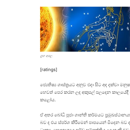
ග්‍රහ අපල
[ratings]
ජ්‍යෙතිෂ්‍ය ශාස්‌ත්‍රයට අනුව එදා සිට අද දක්‌ව
හෙවත් පෙර කරන ලද අකුසල් පලදෙන කාලයේදී එ
කළෝය.
ඒ අතර බෝධි පූජා ශාන්ති කර්මයට ප්‍රමුඛස්‌ථ
බව ද එය ස්‌පර්ශ කිරීමෙන් පාපයෙන් මිදෙන බව
ධාන්‍ය, සෞභාග්‍යය සර්ව සම්පත්තිය ලද හැකි බව