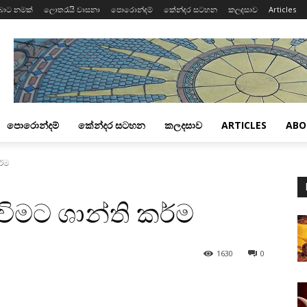
බාට නමක්
ලොතරැයි වාසනා
පොරොන්දම්
කේන්දර සටහන
කලදසාව
Articles
පොරොන්දම්
කේන්දර සටහන
කලදසාව
ARTICLES
ABO
ර්ම
රුවිමට ශාන්ති කර්ම
1630
0