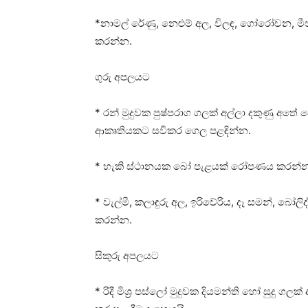
*නාමල් රේණු, නෙළුම් අල, විලඳ, ගෝරෝචන, මීපැ
කරන්න.
ගුරු අපලයට
* රන් මුදුවක පුෂ්පරාග ගලක්‌ අල්ලා දකුණු අත
ආකෘතියකට සවිකර ගෙල පළඳින්න.
* හැකි ස්‌ථානයක බෝ පැළයක්‌ රෝපණය කරන්න. 
* වැල්මී, කලාඳුරු අල, ඉරිවේරිය, දෑ සමන්, 
කරන්න.
සිකුරු අපලයට
* රිදී මිශ්‍ර පස්‌ලෝ මුදුවක දියමන්ති හෝ සුදු