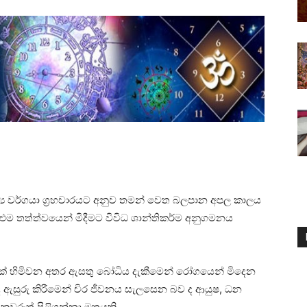
ා මනුෂ්‍ය වර්ගයා ග්‍රහචාරයට අනුව තමන් වෙත බලපාන අපල කාලය
ම තත්ත්වයෙන් මිදීමට විවිධ ශාන්තිකර්ම අනුගමනය
ානයක්‌ හිමිවන අතර ඇසතු බෝධිය දැකීමෙන් රෝගයෙන් මිදෙන
 ද ඇසුරු කිරීමෙන් චිර ජීවනය සැලසෙන බව ද ආයුෂ, ධන
 කවුරුත් පිළිගන්නා මතයකි.