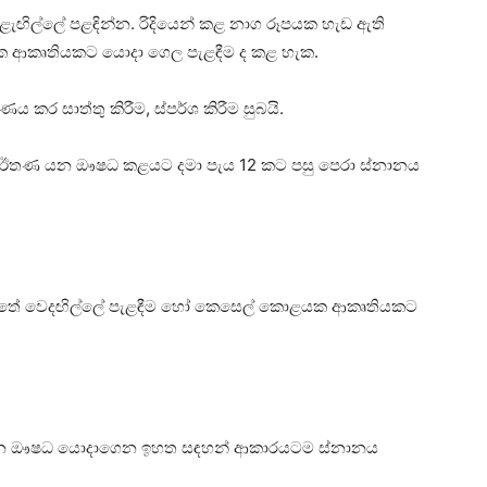
ුළැඟිල්ලේ පළඳින්න. රිදියෙන් කළ නාග රූපයක හැඩ ඇති
යක ආකෘතියකට යොදා ගෙල පැළඳීම ද කළ හැක.
කර සාත්තු කිරීම, ස්‌පර්ශ කිරීම සුබයි.
ුන්, ඊතණ යන ඖෂධ කළයට දමා පැය 12 කට පසු පෙරා ස්‌නානය
ුණු අතේ වෙදඟිල්ලේ පැළඳීම හෝ කෙසෙල් කොළයක ආකෘතියකට
ළුම් යන ඖෂධ යොදාගෙන ඉහත සඳහන් ආකාරයටම ස්‌නානය