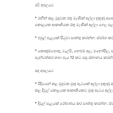
රවි අපලයට
* රනින් කළ මුදුවක රතු මැණික්‌ අල්ලා දකුණු 
කොළයක ආකෘතියක රතු මැණික්‌ අල්ලා ගෙල පළ
* ඉඹුල් පැළයක්‌ සිටුවා සාත්තු කරන්න. ස්‌පර්ශ 
* කොකුම්පොතු, වැල්මී, නෙළුම් අල, මනෝසීල,
පැන්වත්කර තබා පැය 12 කට පසු ස්‌නානය කරන
සඳු අපලයට
* රිදියෙන් කළ මුදුවක මුතු ඇටයක්‌ අල්ලා දකුණ
කළ දිවුල් කොළයක ආකෘතියකට මුතු ඇටය අල්ල
* දිවුල් පැළයක්‌ රෝපණය කර සාත්තු කරන්න. ස්