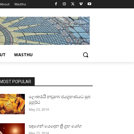
About
Wasthu
UT
WASTHU
MOST POPULAR
ලොතරැයි නඩුහබ ජයග්‍රහණයට සුබ
මුහුර්ථ
May 25, 2014
සඳුගෙන් යෙදෙන ත්‍රි ග්‍රහ යෝග
May 25, 2014