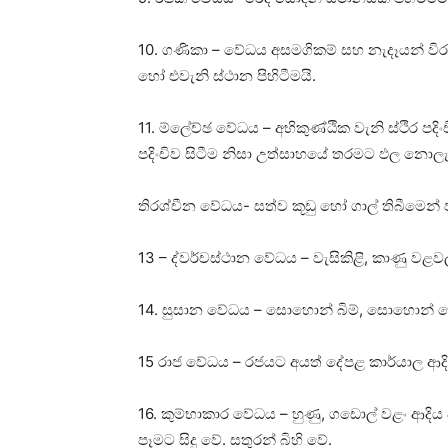
10. ගණිකා – වේධය අසමගිකම් සහ නැදෑයන් වි
හෝ එවැනි ස්‌ථාන පිහිටීමයි.
11. ම්ලේච්ඡ වේධය – අභිකුණ්‌ඨික වැනි ස්‌ථිර පදි
පදිංචිව සිටීම නිසා උත්සාහයේ තරමට ඵල නොල
තිරශ්චීන වේධය- සත්ව කූඩු හෝ ගාල් තිබීමෙන් ප
13 – ද්වර්චස්‌ථාන වේධය – වැසිකිළි, කාණු වළවල
14. සුසාන වේධය – සොහොන් බිම්, සොහොන් කොත
15 රාජ වේධය – රජයට අයත් දේපළ කාර්යාල ආදි
16. කුම්භාකාර වේධය – හුණු, ගඩොල් වළං ආදිය 
පෑමට සිදු වේ. සතුරන් බිහි වේ.