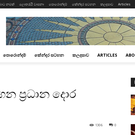
බාට නමක්
ලොතරැයි වාසනා
පොරොන්දම්
කේන්දර සටහන
කලදසාව
Articles
පොරොන්දම්
කේන්දර සටහන
කලදසාව
ARTICLES
ABO
ෙන ප්‍රධාන දොර
1306
0