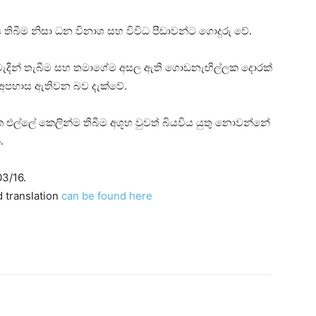
ිය තිබීම නිසා ධන විනාශ සහ විවිධ පීඩාවන්ට ගොදුරු වේ.
රි මැදින් තැබීම සහ තමාගේම අසල ඇති ගොඩනැඟිල්ලක දොරක්‌
දා අපහාස ඇතිවන බව දැක්‌වේ.
එල්ලේ කෙලින්ම තිබීම අශූභ වුවත් බියවිය යුතු නොවන්නේ
.
3/16.
d translation
can be found here