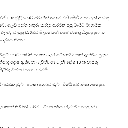
් එහි ගෘහමූලිකයාට පමණක්‌ නොව එහි පදිංචි අනෙකුත් අයටද
ිදුවේ. ලෙඩ රෝග සතුරු කරදර ආර්ථික පසු බැසීම් මානසික
භ ඵලවලට මුහුණ දීමට සිදුවන්නේ එසේ වාස්‌තු විද්‍යානුකුලව
 දෝෂය නිසාය.
සුම් දොර හෙවත් ප්‍රධාන දොර සම්බන්ධයෙන් දැක්‌විය යුතුය.
 නිසාද දෝෂ ඇතිවන බැවිනි. මෙවැනි දෝෂ 18 ක්‌ වාස්‌තු
ළිබඳ විස්‌තර පහත දක්‌වමි.
මක මුල්ල ප්‍රධාන දොරට එල්ල වීමයි මේ නිසා අමනුෂ්‍ය
ාල ගසක්‌ තිබීමයි. මෙම වේධය නිසා දරුවන්ට අපල බව