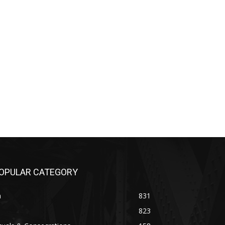
OPULAR CATEGORY
n
831
823