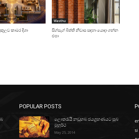
Wasthu
යානුකූලව කාමර දිශා
සිග්සැග් බිත්ති නිවාස සඳහා යොදා ගන්න
එපා
POPULAR POSTS
P
ුබ
ලොතරැයි නඩුහබ ජයග්‍රහණයට සුබ
e
මුහුර්ථ
si
May 25, 2014