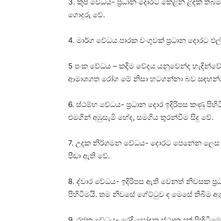
3. කූප වේධය- ප්‍රධාන දොරට කෙළින් ළිඳක්‌ 
ගොදුරු වේ.
4. මාර්ග වේධය පාරක වංගුවක්‌ ප්‍රධාන දොරට එල
5 පංක වේධය – කදිම වේදය යනුවෙන්ද හැඳින්වේ. 
ආමාශගත රෝග මේ නිසා හටගන්නා බව සඳහන්
6. ස්‌ථම්භ වේධය- ප්‍රධාන දොර ඉදිරිපස කණු පිහි
එමගින් අඹුසැමි භේද, සමගිය තුරන්වීම සිදු වේ.
7. උදක නිර්ගමන වේධය- දොරට පෙනෙන ලෙස ඉදිරි
පීඩා ඇති වේ.
8. ද්වාර වේධය- ඉදිරිපස ඇති වෙනත් නිවසක ප්
පිහිටීමයි. තම නිවසේ ගේට්‌ටුව ද මෙසේ තිබීම
9. රජක වේධය- රෙදි සෝදන ස්‌ථානයක්‌ පිහිටීම