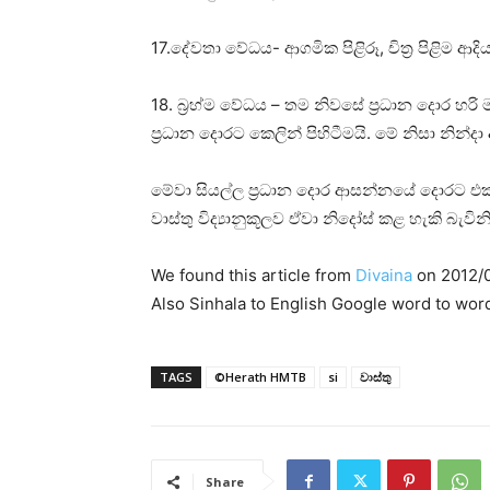
17.දේවතා වේධය- ආගමික පිළිරූ, චිත්‍ර පිළිම ආද
18. බ්‍රහ්ම වේධය – තම නිවසේ ප්‍රධාන දොර හ
ප්‍රධාන දොරට කෙලින් පිහිටීමයි. මේ නිසා නින්
මේවා සියල්ල ප්‍රධාන දොර ආසන්නයේ දොරට එක 
වාස්‌තු විද්‍යානුකූලව ඒවා නිදෝස්‌ කළ හැකි බැවිනි
We found this article from
Divaina
on 2012/0
Also Sinhala to English Google word to wor
TAGS
©Herath HMTB
si
වාස්තු
Share