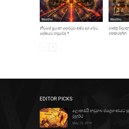
Wasthu
Wasthu
නිවසේ ප්‍රධාන දොරටුව අෂ්ඨ දශ වේධ
වාස්‌තු විද්‍
දෝෂයට හසුවේද ?
ගතකරන්න
EDITOR PICKS
ලොතරැයි නඩුහබ ජයග්‍රහණයට ස
මුහුර්ථ
May 25, 2014