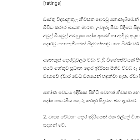
[ratings]
වාස්‌තු විද්‍යානුකූල නිවසක දොරටු නොතැබීමෙන
විවිධ කරදර බාධක මාරක, උවදුරු පීඩා විඳීමට ස
අවුල් වියවුල් අමනුෂ්‍ය දෝෂ අසමගිතා ආදී වූ අශූ
දොරටු නොතැබීමෙන් සිදුවන්නාවූ ගෘහ පිණ්‌ඩණ
අනෙකුත් දොරටුවලට වඩා වැඩි විශේෂත්වයක්‌ පිවි
එයට හේතුව ප්‍රධාන දොර ඉදිරිපස පිහිටි විවිධ දෑ
විද්‍යාවේ ද්වාර වේධ වශයෙන් හඳුන්වා ඇත. ඒවා පි
කෝණ වේධය ඉදිරිපස පිහිටි වෙනත් නිවසක හෝ ඉඩ
දෝෂ සොරබිය සතුරු කරදර සිදුවන බව දැක්‌වේ.
2. වෘක්‍ෂ වේධය- දොර ඉදිරියෙන් එක එල්ලේ විශ
සඳහන් වේ.