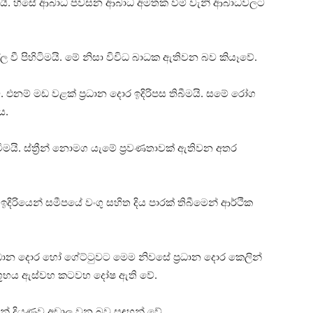
තිබීමයි. හිසේ ආබාධ පවසන ආබාධ අමතක වීම් වැනි ආබාධවලට
්ල වී පිහිටිමයි. මේ නිසා විවිධ බාධක ඇතිවන බව කියෑවේ.
එනම් මඩ වළක්‌ ප්‍රධාන දොර ඉදිරිපස තිබීමයි. සමේ රෝග
ය.
ටීමයි. ස්‌ත්‍රීන් නොමග යැමේ ප්‍රවණතාවක්‌ ඇතිවන අතර
යෙන් සමීපයේ වංගු සහිත දිය පාරක්‌ තිබීමෙන් ආර්ථික
‍රධාන දොර හෝ ගේට්‌ටුවට මෙම නිවසේ ප්‍රධාන දොර කෙලින්
 අශූභය ඇස්‌වහ කටවහ දෝෂ ඇති වේ.
ෙන් දියුණුව අඩාල වන බව සඳහන් වේ.