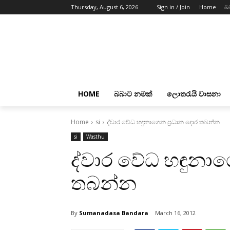
Thursday, August 6, 2026
Sign in / Join
Home
බ
HOME
බබාට නමක්
ලොතරැයි වාසනා
Home
si
ද්වාර වේධ හඳුනාගෙන ප්‍රධාන දොර තබන්න
si
Wasthu
ද්වාර වේධ හඳුනාග
තබන්න
By
Sumanadasa Bandara
March 16, 2012