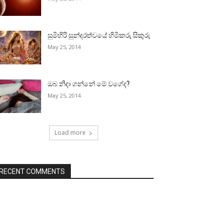
සුමිහිරි සුන්දරත්වයේ හිමිකරු සිකුරු
May 25, 2014
ඔබ නිදා ගන්නේ මේ වගේද?
May 25, 2014
Load more
RECENT COMMENTS