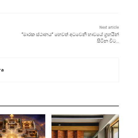
Next article
“මාරක ස්‌ථානය” හෙවත් අටවෙනි භාවයේ ග්‍රහයින්
සිටින විට…
ra