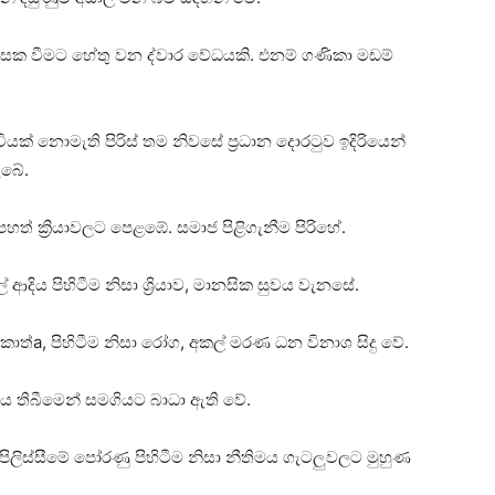
රසක වීමට හේතු වන ද්වාර වේධයකි. එනම් ගණිකා මඩම්
ංචියක්‌ නොමැති පිරිස්‌ තම නිවසේ ප්‍රධාන දොරටුව ඉදිරියෙන්
ැබේ.
හත් ක්‍රියාවලට පෙළඹේ. සමාජ පිළිගැනීම පිරිහේ.
් ආදිය පිහිටීම නිසා ශ්‍රියාව, මානසික සුවය වැනසේ.
්a, පිහිටීම නිසා රෝග, අකල් මරණ ධන විනාශ සිදු වේ.
ය තිබීමෙන් සමගියට බාධා ඇති වේ.
පිලිස්‌සීමේ පෝරණු පිහිටීම නිසා නීතිමය ගැටලුවලට මුහුණ