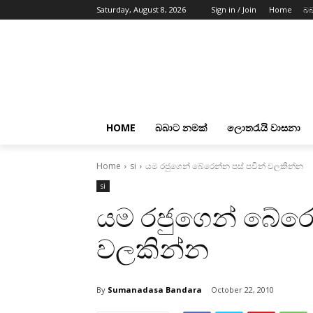
Saturday, August 8, 2026
Sign in / Join
Home
බබ
HOME
බබාට නමක්
ලොතරැයි වාසනා
Home
si
යම රජුගෙන් බේරෙන්න පස්‌ පවින් වලකින්න
si
යම රජුගෙන් බේරෙන
වලකින්න
By
Sumanadasa Bandara
October 22, 2010