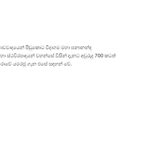
මාවවාදයෙන් පිඬුකොට වීදාගම මහා ඝනානන්ද
ය මහා ස්‌ථවිරපාදයන් වහන්සේ විසින් දැනට අවුරුදු 700 කටත්
සඟරාවේ යමරජු ගැන එසේ සඳහන් වේ.