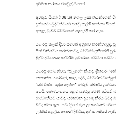
අටමහ නරකය වියවුල් සියපත්
අටතුරු සියක්‌ (108 ක්‌) මංගල ලක්‍ෂණයන්ගෙන් විච
දුක්‌ගෙවා බුද්ධත්වයට පත්වූ කල්හි හාත්පස සියක
ආකුල වූ බව ධර්මයෙන් පැහැදිලි කර ඇත.
යම රජු කලක්‌ දිව්‍ය සම්පත් අනුභව කරන්නාවූද, 
පින් විනිශ්චය කරන්නාවූද, ධර්මිෂ්ඨ ප්‍රතිපත්ති 
බුද්ධ දර්ශනයද සද්ධර්ම ශ්‍රවණයද ස්‌වර්ගා පවර්ග
යමරජු රෝමන්වරු “ප්ලුටෝ” කියාද, ශ්‍රීකවරු “හේඩ
කෘතාන්ත, දණ්‌ඩදර, කාල දේව, ධර්මරාජ මෘක්‌යුත්
“යම විස්‌සං ප්‍රේත ලෝකං” නමැති බෞද්ධ ග්‍ර
බවයි. බෞද්ධ මතය අනුව යමරජු මරණ අධිපති බ
රාජධානියට යාවද, යමභවන දුඨ සඳ නිරය බවද ඔහු
බවද කියා ඇත. යමරජුගේ රූප ලක්‍ෂණයන් මෙසේ
උරහිස්‌ පළල්ය. දෙකන් දිගිටිය, අත්පා ආදියේ ඇ