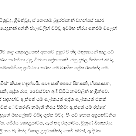
ිත්‍රවුද, ශ්‍රීමත්වූද, ඒ ගෞතම බුදුරජානන් වහන්සේ සසර
්‌ යෙදුනක්‌ අග්නි ජාලාවලින් වටවූ අටමහ නිරය නෙළුම් මලෙන්
පුර්ව කළ අකුසලයෙන් අපායට නුදුරුව හිඳ මනුෂ්‍යයන් කළ පව්
පුරණය කරන්නා වූද, විමාන ප්‍රේතයෙකි. ඔහු දුබල මිනිසත් බවද,
 සම්පත්තියද ප්‍රාර්ථනා කරන මේ මානික ප්‍රේත රජෙක්‌ද මේ.
ිස්‌” කියාද හඳුන්වයි. වේද සාහිත්‍යයේ පීතෘපති, හීමසාසන,
පති, ප්‍රේත රාජ, වෛස්‌වන ආදී විවිධ නම්වලින් හැඳින්වේ.
න්ථයේ සඳහන්ව ඇත්තේ යම ලෝකයත් ප්‍රේත ලෝකයත් එකක්‌
වත් ෙච්තරණී නමැති නිරය පිහිටා ඇත්තේ යම රජුගේ
ගේ මහලේකම් වීබීඳ ගූප්ත බවද, පිං පව් පොත අග්‍රසන්ධනිය
ය. ශරීරය කොළපාටය, ඇස්‌ තද රතුපාටය, මුහුණ බියකරුය.
ඟිලි හය බැගින්ද විශාල උදරයකින්ද හෙබි බවත්, ඇඳිවත