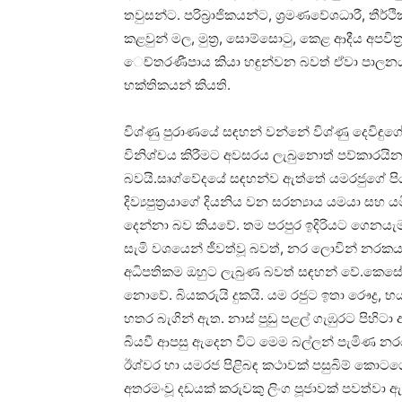
තවුසන්ට. පරිබ්‍රාජිකයන්ට, ශ්‍රමණවේශධාරී, තීර්ථ
කළවුන් මල, මුත්‍ර, සොම්සොටු, කෙළ ආදීය අපවිත්
ෙච්තරණීපාය කියා හඳුන්වන බවත් ඒවා පාලන
භක්‌තිකයන් කියති.
විශ්ණු පුරාණයේ සඳහන් වන්නේ විශ්ණු දෙවිඳුග
විනිශ්චය කිරීමට අවසරය ලැබුනොත් පව්කාරයිනට
බවයි.සෘග්වේදයේ සඳහන්ව ඇත්තේ යමරජුගේ පියා වි
දිව්‍යපුත්‍රයාගේ දියනිය වන සරන්‍යාය යමයා සහ 
දෙන්නා බව කියවේ. තම පරපුර ඉදිරියට ගෙනයැමටත
සැමි වශයෙන් ජීවත්වූ බවත්, නර ලොවින් නරක
අධිපතිකම ඔහුට ලැබුණ බවත් සඳහන් වේ.කෙසේ 
නොවේ. බියකරුයි දුකයි. යම රජුට ඉතා රෞද්‍ර, 
හතර බැගින් ඇත. නාස්‌ පුඩු පළල් ගැඹුරට පිහ
බියවී ආපසු ඇදෙන විට මෙම බල්ලන් පැමිණ නරය
ඊශ්වර හා යමරජ පිළිබඳ කථාවක්‌ පසුබිම් කොට
අතරමංවූ දඩයක්‌ කරුවකු ලිංග පූජාවක්‌ පවත්වා