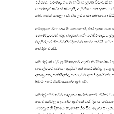
රත්පැහැ වර්ණද, ගමන කඩිසර වුවත් විඩාවක්‌ නැති
ගොරහැඬි කටහඩක්‌ ඇති, ඇසිපිය නොහලන, රෝගවලින
තබා අනිත් කකුල දණ හිසඋඩ නමා තබාගෙන සිටින ග
මොහුගේ වාහනය මී ගොනෙකි, එක්‌ අතක තොණ්‌ඩු
තොණ්‌ඩුවෙන් ඔහු බැඳතබාගනී බටහිර දෙසට මු
මලසිරුරේ හිස බටහිර දිසාවට හරවා තබයි. මෙය ආද
තේරුම එයයි.
යම රජුගේ රුව ප්‍රතිමාකලාව අනුව නිර්මාණකර
සංකල්පයට සමාන අයුරින් අත් හතරකින්ද, ඉහළ දකු
දකුණු අත, පන්හිඳක්‌ද, පහල වම් අතහි දණ්‌ඩක්
බවට අපට විශ්වාසයක්‌ද ඇතිවේ.
යමරජු අටදිශාවම පාලනය කරන්නෙකි. එයින් විශේෂ
පොත්පත්වල සඳහන්ව ඇත්තේ ශනි දිනය යමයාගේ 
යමරජු ශනි දිනයේ නැගෙනහිර සිට ලොව පාලනය කරයි