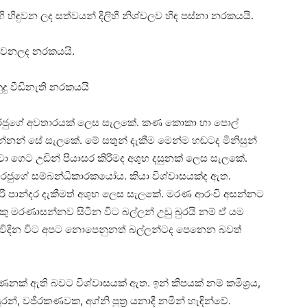
ි හිඳුවන ලද සත්වයන් දිලිහී නිශ්චලව හිඳ පස්‌නා නරකයයි.
් තවනලද නරකයයි.
නුදු වීඩිනැති නරකයයි
රජුගේ අවතාරයක්‌ ලෙස සැලකේ. කණ කොකා හා පොල්
නන් සේ සැලකේ. මේ සතුන් දැකීම මෙන්ම හඬටද මිනිසුන්
්චා ගෙට උඩින් පියාසර කිරීමද අශුභ දසුනක්‌ ලෙස සැලකේ.
ජුගේ සම්බන්ධිකාරකයෝය. කියා විශ්වාසයක්‌ද ඇත.
ිරි පාන්දර දැකීමත් අශුභ ලෙස සැලකේ. මරණ ආරංචි අසන්නට
අයකු මරණාසන්නව සිටින විට බල්ලන් උඩු බුරයි නම් ඒ යම
 ඇවිදින විට අපට නොපෙනුනත් බල්ලන්ටද පෙනෙන බවත්
නක්‌ ඇති බවට විශ්වාසයක්‌ ඇත. ඉන් කීපයක්‌ නම් කමිශ්‍රය,
පකසුරන්, වජිරකණවක, අග්නි පුත්‍ර යනාදී නමින් හැඳින්වේ.