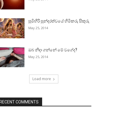
සුමිහිරි සුන්දරත්වයේ හිමිකරු සිකුරු
May 25, 2014
ඔබ නිදා ගන්නේ මේ වගේද?
May 25, 2014
Load more
RECENT COMMENTS