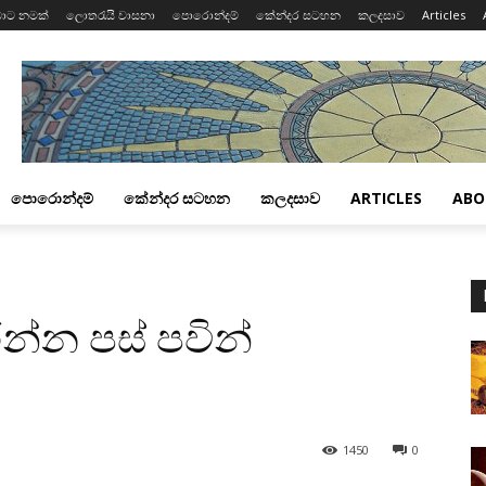
ාට නමක්
ලොතරැයි වාසනා
පොරොන්දම්
කේන්දර සටහන
කලදසාව
Articles
පොරොන්දම්
කේන්දර සටහන
කලදසාව
ARTICLES
ABO
්න පස්‌ පවින්
1450
0