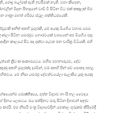
, රෞද්‍ර බැල්මක්‌ ඇති ඉවසීමක්‌ නැති. වහා කිපෙන,
් මිදුන සිහසුනේ වාඩි වී සිටින විට එක්‌ කකුලක්‌ බිම
ාත්‍රා මහත් ශරීරය ස්‌ථුල ශක්‌තිධරයෙකි.
වකි අනිත් අතහි මුගුරකි, යම් අයකු මියගිය වහාම මෙම
හුණලා සිටින යමරජුට ගෞරවයක්‌ වශයෙන් අප මියගිය පසු
ීන කාලයේ සිට අද දක්‌වා පැවත එන චාරිත්‍ර විධියකි. එහි
 ඇත්තේ ත්‍රිවංක ආකාරයටය. මහීස මහනාරූඨව, දේව
ණු අතහි මුගුරක්‌ද දරමින්, වම් අතහි පින් පව් පොතද පහළ
‌ද සහිතවය. මේ නිසා යමරජු දේවත්වයේලා සැලකිය යුතු අයකු
යෙන්ම ජ්‍යෙdතිෂ්‍යය, ගුප්ත විද්‍යාව හා සිංහල වෛදය
දිනය ලෙසටය. එය සත්දිනට මරු සිටින දිශාවන් අනුව
. එම නිසයි මංත්‍ර විද්‍යාවේදීන් යමකාල ගුරුකම් කිරීමේදී