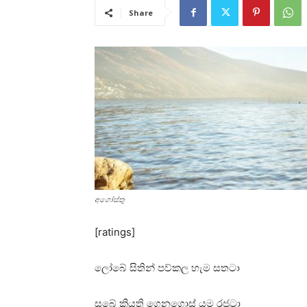
Share
අගෝස්‌තු
[ratings]
ලෝබේ සිතින් පව්කල හැම සතටා
සබේ කියති ගෙනගොස්‌ යම රජුටා