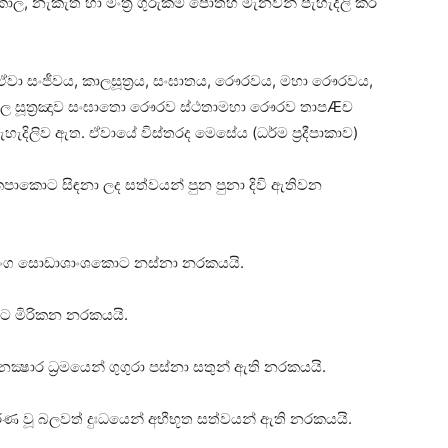
, නැකැත් හා මංත්‍ර ගුරුකම් පොතහි මැනවින් පැහැදිලි කර
ා සංජීවය, කාලසූත්‍රය, සංඝාතය, රෞරවය, මහා රෞරවය,
ඃ කාල සූත්‍රඤාව සංඝාතො රෞරව ස්‌ථතාමහා රෞරව තාපÆච
හැදිලිව ඇත. ඒවායේ විස්‌තරද මෙසේය (ධර්ම ප්‍රදීපාකාව)
කපාකොට සිඳනා ලද සත්වයන් පුන පුනා දිවි ඇතිවන
්ඨාංග සොඩාශාංශකොට නස්‌නා නරකයයි.
ට මිරිකන නරකයයි.
ෂාර ධ්‍රමයෙන් ගුගුරා පස්‌නා සතුන් ඇති නරකයයි.
ණ වූ බලවත් දුඃධයෙන් අභීභූත සත්වයන් ඇති නරකයයි.