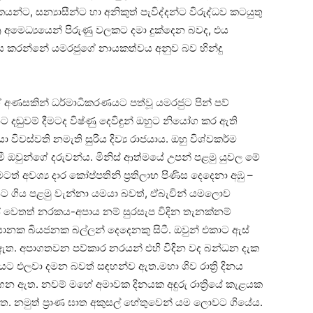
ිකයන්ට, සන්‍යාසීන්ට හා අනිකුත් පැවිද්දන්ට විරුද්ධව කටයුතු
‍ර අමෙධ්‍යයෙන් පිරුණු වලකට දමා දුක්‌දෙන බවද, එය
ය කරන්නේ යමරජුගේ නායකත්වය අනුව බව හින්දු
ේ අණසකින් ධර්මාධිකරණයට පත්වූ යමරජුට පින් පව්
 දඬුවම් දීමටද විෂ්ණු දෙවිඳුන් ඔහුට නියෝග කර ඇති
වස්‌වති නමැති සුරිය දිව්‍ය රාජයාය. ඔහු විශ්වකර්ම
යමී ඔවුන්ගේ දරුවන්ය. මිනිස්‌ ආත්මයේ උපන් පළමු යුවල මේ
් අවශ්‍ය දාර කෝප්පතිනි ප්‍රතිලාභ පිණිස දෙදෙනා අඹු –
යට ගිය පළමු වැන්නා යමයා බවත්, ඒබැවින් යමලොව
වෙතත් නරකය-අපාය නම් සුරසැප විදින තැනක්‌නම්
භයානක බියජනක බල්ලන් දෙදෙනකු සිටී. ඔවුන් එකාට ඇස්‌
ිටා ඇත. අපාගතවන පව්කාර නරයන් එහි විදින වද බන්ධන දැක
ට එලවා දමන බවත් සඳහන්ව ඇත.මහා ශිව රාත්‍රි දිනය
ගෙන ඇත. නවම් මහේ අමාවක දිනයක අඳුරු රාත්‍රියේ කැළයක
 ඇත. නමුත් ප්‍රාණ ඝාත අකුසල් හේතුවෙන් යම ලොවට ගියේය.