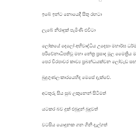
ඉබේ ඉන්ට නොයෙදී සිතු රඟටා
ලැබේ නිරාදුක්‌ පැමිණි එවිටා
ලෝකයේ දෙලෝ අභිවෘද්ධිය උදෙසා මහාර්ඝ ධර්
පරිවේනාධිපතිවූ මහා නේත්‍ර ප්‍රසාද මූල මෛත්‍රි
පෙර චිරපාවර කාව්‍ය ප්‍රබන්ධයක්‌වන ලෝවැඩ 
බුදුගුණලංකාරයෙහිද මෙසේ දැක්‌වේ.
අටතුරු සිය සුබ ලකුනෙන් සිටීමත්
යටකර බව දුක්‌ එබුදුන් බුදුවත්
වටසිය යොදුනක ගන ගිනි දැල්ගත්