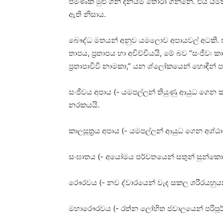
පමණක්‌ මුළු ශනි දිනයම තෝරා ගන්නේ. එය යමකාල
ඇති නිසාය.
බෞද්ධ මතයන් අනුව යමලොව අපායවල් අටකි. ඒව
තාපය, ප්‍රතාපය හා අවිච්චියයි, මේ බව “සංජීව
ප්‍රතාපාවීවී නාමකා,” යන ශ්ලෝකයෙන් හොඳින් පැ
සංජීවය අපාය (- යමපල්ලන් තියුණු ආයුධ ගෙන 
නරකයයි.
කාලසූත්‍රය අපාය (- යමපල්ලන් ආයුධ ගෙන අශ
සංඝාතය (- අයෝමය පර්වතයෙන් සතුන් සුන්කො
රෞරවය (- නව ද්වාරයෙන් වැද සකල ශරීරයහුයනක්‍
මහාරෞරවය (- රත්න ලෝහිත ජවාලයෙන් පරිපූර්