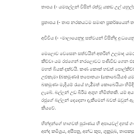
තාපය (- යමපල්ලන් විසින් රත්වූ යකඩ උල් යහුල්හ
ප්‍රතාපය (- තාප නරකයටම සමාන ප්‍රකර්ෂයෙන
අවීචිය (- -මාලායෙනුදු සත්වයන් විසිනිදු දුඃධයෙ
මෙලොව වෙසෙන සත්වයින් අතරින් උලමාද යම
කිච්චා යම රජගෙන් නරලොවට පණිවිඩ ගෙන එන්
මහත් බියක්‌ දක්‌වයි. කණ කොක්‌ හඬත් පොල්කිච
උළුකෑමා (බකමූණා) තපොතයා (කොබෙයියා) යමර
බකමූණා මැදියම් රැයේ හැŽමත් කොබෙයියා හිමිද
ලැබේ. බල්ලන් උඩ බිරීම අශුභ නිමිත්තකි. යම් 
රජුගේ බල්ලන් දෙදෙනා දැකීමෙන් බවත් ඔවුන්
කියවේ.
හින්දුන්ගේ භාගවත් පුරාණය හි අපායවල් දහස්‌ ගණ
අන්ද කමිශ්‍රය, අසීපත්‍ර, අන්ධ කූප, ශූක්‍රමුඛ, තා