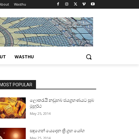
About
Wasthu
UT
WASTHU
MOST POPULAR
ලොතරැයි නඩුහබ ජයග්‍රහණයට සුබ
මුහුර්ථ
May 25, 2014
සඳුගෙන් යෙදෙන ත්‍රි ග්‍රහ යෝග
May 25, 2014