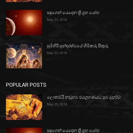
සඳුගෙන් යෙදෙන ත්‍රි ග්‍රහ යෝග
May 25, 2014
සුමිහිරි සුන්දරත්වයේ හිමිකරු සිකුරු
May 25, 2014
POPULAR POSTS
ලොතරැයි නඩුහබ ජයග්‍රහණයට සුබ මුහුර්ථ
May 25, 2014
සඳුගෙන් යෙදෙන ත්‍රි ග්‍රහ යෝග