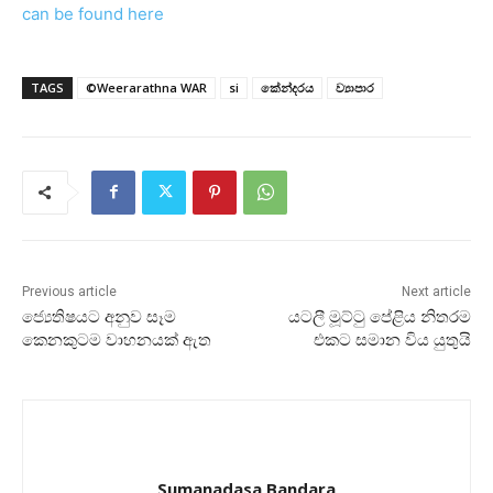
can be found here
TAGS
©Weerarathna WAR
si
කේන්දරය
ව්‍යාපාර
Previous article
Next article
ජ්‍යෙතිෂයට අනුව සෑම
යටලී මූට්‌ටු පේළිය නිතරම
කෙනකුටම වාහනයක්‌ ඇත
එකට සමාන විය යුතුයි
Sumanadasa Bandara