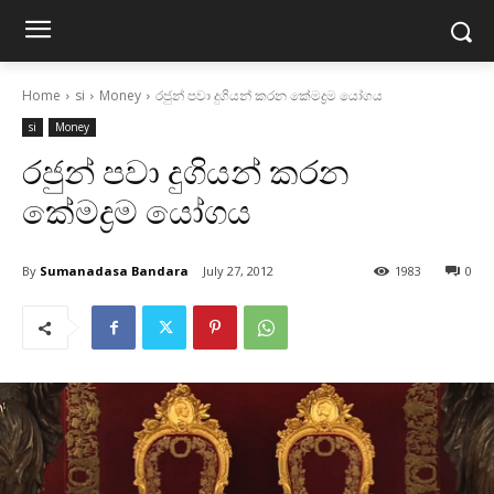
Home
si
Money
රජුන් පවා දුගියන් කරන කේමද්‍රම යෝගය
si
Money
රජුන් පවා දුගියන් කරන
කේමද්‍රම යෝගය
By
Sumanadasa Bandara
July 27, 2012
1983
0