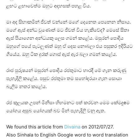
ළඟට ළඟාවෙත්ම ඔහුට අදහසක්‌ පහළ විය.
මා අද සිඟාකමින් ජීවත් වන්නේ මගේ දෙනෙත පෙනෙන නිසාය.
මගේ ඇස්‌ අන්ධ වුණොත් මට ජීවත් විය හැකිවේද? මෙසේ සිතා
ඇස්‌ පියාගෙන අන්ධයකු ලෙස ගමන් කළේය. මසුරන් පොදිය
ඔහුගේ පයේ පැටලුණත් ඔහු ඒ දෙස නොබලා එය පසුකර ඉදිරියට
ගියේය. ඔහු ටික දුරක්‌ ගොස්‌ ඇස්‌ ඇර බලා ගමන් කළේය.
රාජ පුරුෂයන් මසුරන් පොදිය රජතුමාට භාරදී මේ ගැන කරුණු
පැහැදිලි කළේය. පසුව රජතුමා තම සහෝදරයා ගැන සොයා
බැලීම නතර කළේය.
රජ කුලයක උපන් මිනිසා හිඟමනට පත් කරවන මෙම කේමද්‍රeම
යෝගය අසුබ යෝගයක්‌ බව මින් පැහැදිලි වනු ඇත.
We found this article from
Divaina
on 2012/07/27.
Also Sinhala to English Google word to word translation