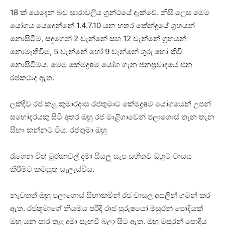
18 ක්‌ යෙදෙන බව සාරාවලිය ග්‍රන්ථයේ දැක්‌වේ. නිසි ලෙස මෙම
යෝගය යෙදෙන්නේ 1.4.7.10 යන හතර කේන්ද්‍රයේ ග්‍රහයන්
නොසිටීම, සඳුගෙන් 2 වැන්නේ සහ 12 වැන්නේ ග්‍රහයන්
නොමැතිවීම, 5 වැන්නේ හෝ 9 වැන්නේ ගුරු හෝ කිවි
නොසිටීමය. මෙම කේමද්‍රeම යෝග ගැන ජනප්‍රවාදයේ එන
රජකථාද ඇත.
ලක්‌දිව රජ කළ කුමාරදාස රජතුමාට කේමද්‍රeම යෝගයෙන් උපන්
සහෝදරයකු සිටි අතර ඔහු රජ මාළිගාවෙන් පලාගොස්‌ තැන තැන
සිඟා කන්නට විය. රජතුමා ඔහු
රැගෙන විත් මුරකාවල් දමා සියලු සැප සහිතව ඔහුට වාසය
කිරීමට කටයුතු සැලැස්‌විය.
නැවතත් ඔහු පලාගොස්‌ සිඟාකමින් රජ වාසල අසලින් ගමන් කර
ඇත. රජතුමාගේ නියමය පරිදි රාජ පුරුෂයෝ මසුරන් පොදියක්‌
ඔහු යන පාර තුළ දමා සැඟවී බලා සිට ඇත. ඔහු මසුරන් පොදිය