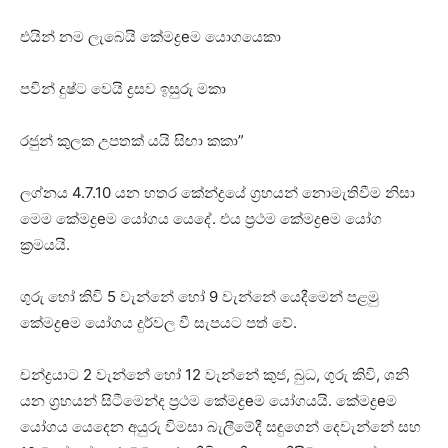
එයින් නම ලැබෙයි කේමද්‍රeම යොගයෙකා
පවින් දුෂ්ට වෙයි ද්‍රසව ඉසුරු මකා
රජුන් කුලක උපතක්‌ යයි සිඟා කකා”
ලග්නය 4.7.10 යන හතර කේන්ද්‍රයේ ග්‍රහයන් නොමැතිවීම නිසා
මෙම කේමද්‍රeම යෝගය යෙදේ. එය ප්‍රථම කේමද්‍රeම යෝග
ක්‍රමයයි.
ගුරු හෝ කිවි 5 වැන්නේ හෝ 9 වැන්නේ යෙදීමෙන් පළමු
කේමද්‍රeම යෝගය දුර්වල වී සැපයට පත් වේ.
චන්ද්‍රයාට 2 වැන්නේ හෝ 12 වැන්නේ කුජ, බුධ, ගුරු කිවි, ශනි
යන ග්‍රහයන් සිටීමෙන්ද ප්‍රථම කේමද්‍රeම යෝගයයි. කේමද්‍රeම
යෝගය යෙදෙන අයුරු විමසා බැලීමේදී සඳුගෙන් දෙවැන්නේ සහ