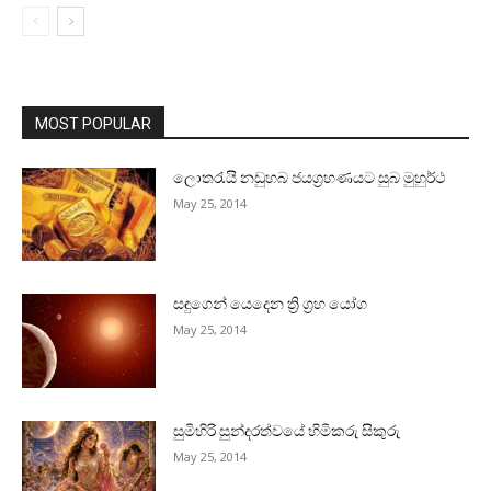
MOST POPULAR
ලොතරැයි නඩුහබ ජයග්‍රහණයට සුබ මුහුර්ථ
May 25, 2014
සඳුගෙන් යෙදෙන ත්‍රි ග්‍රහ යෝග
May 25, 2014
සුමිහිරි සුන්දරත්වයේ හිමිකරු සිකුරු
May 25, 2014