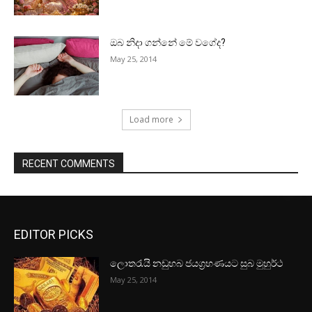
ඔබ නිදා ගන්නේ මේ වගේද?
May 25, 2014
Load more
RECENT COMMENTS
EDITOR PICKS
ලොතරැයි නඩුහබ ජයග්‍රහණයට සුබ මුහුර්ථ
May 25, 2014