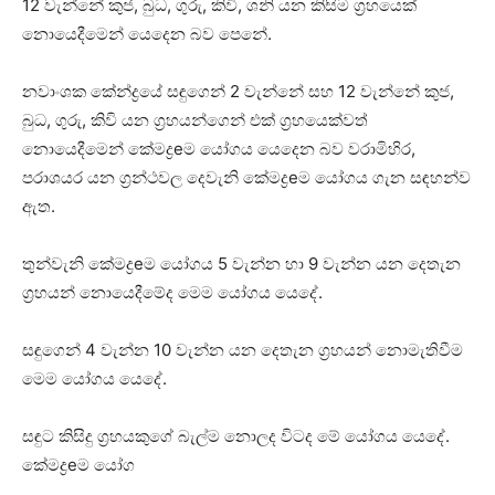
12 වැන්නේ කුජ, බුධ, ගුරු, කිවි, ශනි යන කිසිම ග්‍රහයෙක්‌
නොයෙදීමෙන් යෙදෙන බව පෙනේ.
නවාංශක කේන්ද්‍රයේ සඳුගෙන් 2 වැන්නේ සහ 12 වැන්නේ කුජ,
බුධ, ගුරු, කිවි යන ග්‍රහයන්ගෙන් එක්‌ ග්‍රහයෙක්‌වත්
නොයෙදීමෙන් කේමද්‍රeම යෝගය යෙදෙන බව වරාමිහිර,
පරාශයර යන ග්‍රන්ථවල දෙවැනි කේමද්‍රeම යෝගය ගැන සඳහන්ව
ඇත.
තුන්වැනි කේමද්‍රeම යෝගය 5 වැන්න හා 9 වැන්න යන දෙතැන
ග්‍රහයන් නොයෙදීමේද මෙම යෝගය යෙදේ.
සඳුගෙන් 4 වැන්න 10 වැන්න යන දෙතැන ග්‍රහයන් නොමැතිවීම
මෙම යෝගය යෙදේ.
සඳුට කිසිදු ග්‍රහයකුගේ බැල්ම නොලද විටද මේ යෝගය යෙදේ.
කේමද්‍රeම යෝග