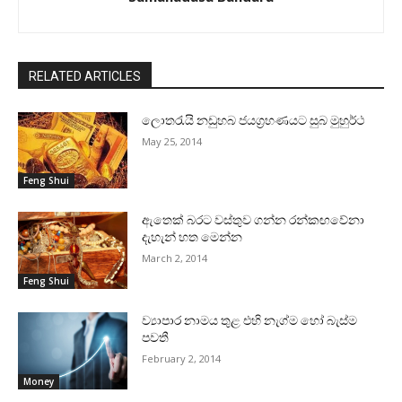
RELATED ARTICLES
ලොතරැයි නඩුහබ ජයග්‍රහණයට සුබ මුහුර්ථ
May 25, 2014
Feng Shui
ඇතෙක්‌ බරට වස්‌තුව ගන්න රන්කඟවේනා
දැහැන් හත මෙන්න
March 2, 2014
Feng Shui
ව්‍යාපාර නාමය තුළ එහි නැග්ම හෝ බැස්‌ම
පවතී
February 2, 2014
Money