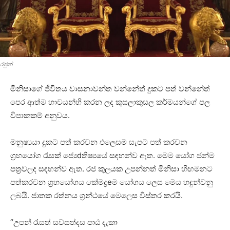
රජුන්
මිනිසාගේ ජීවිතය වාසනාවන්ත වන්නේත් දුකට පත් වන්නේත්
පෙර ආත්ම භාවයන්හි කරන ලද කුසලාකුසල කර්මයන්ගේ පල
විපාකකම් අනුවය.
මනුෂ්‍යයා දුකට පත් කරවන එලෙසම සැපට පත් කරවන
ග්‍රහයෝග රැසක්‌ ජ්‍යෙdතිෂ්‍යයේ සඳහන්ව ඇත. මෙම යෝග ජන්ම
පත්‍රවලද සඳහන්ව ඇත. රජ කුලයක උපන්නත් මිනිසා හිඟමනට
පත්කරවන ග්‍රහයෝගය කේමද්‍රeම යෝගය ලෙස මෙය හඳුන්වනු
ලබයි. ජාතක රත්නය ග්‍රන්ථයේ මෙලෙස විස්‌තර කරයි.
“උපන් රැසත් සව්සත්දස පාඨ දැකා