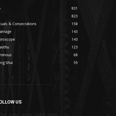
n
831
823
tuals & Consecrations
158
arriage
143
oroscope
143
asthu
123
minous
68
ng Shui
59
OLLOW US