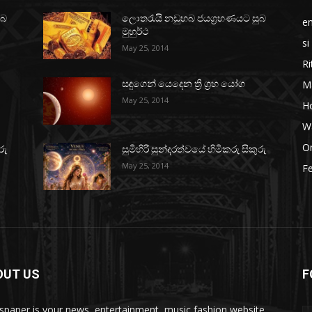
ුබ
ලොතරැයි නඩුහබ ජයග්‍රහණයට සුබ
e
මුහුර්ථ
si
May 25, 2014
Ri
M
සඳුගෙන් යෙදෙන ත්‍රි ග්‍රහ යෝග
May 25, 2014
H
W
O
රු
සුමිහිරි සුන්දරත්වයේ හිමිකරු සිකුරු
May 25, 2014
Fe
OUT US
F
paper is your news, entertainment, music fashion website.