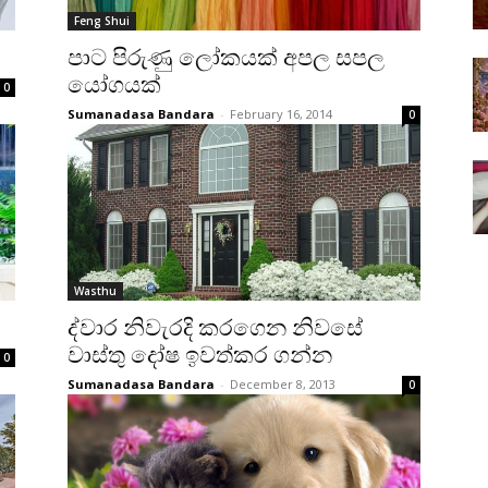
Feng Shui
පාට පිරුණු ලෝකයක්‌ අපල සපල
යෝගයක්‌
0
Sumanadasa Bandara
-
February 16, 2014
0
Wasthu
ද්වාර නිවැරදි කරගෙන නිවසේ
වාස්‌තු දෝෂ ඉවත්කර ගන්න
0
Sumanadasa Bandara
-
December 8, 2013
0