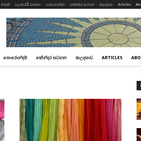
 නමක්
ලොතරැයි වාසනා
පොරොන්දම්
කේන්දර සටහන
කලදසාව
Articles
Ab
පොරොන්දම්
කේන්දර සටහන
කලදසාව
ARTICLES
ABO