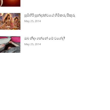
සුමිහිරි සුන්දරත්වයේ හිමිකරු සිකුරු
May 25, 2014
ඔබ නිදා ගන්නේ මේ වගේද?
May 25, 2014