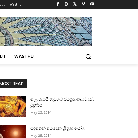
out
Wasthu
UT
WASTHU
MOST READ
ලොතරැයි නඩුහබ ජයග්‍රහණයට සුබ
මුහුර්ථ
May 25, 2014
සඳුගෙන් යෙදෙන ත්‍රි ග්‍රහ යෝග
May 25, 2014