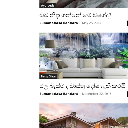
Ayurveda
ඔබ නිදා ගන්නේ මේ වගේද?
Sumanadasa Bandara
-
May 25, 2014
Feng Shui
ජල බැස්‌ම ද වාස්‌තු දෝෂ ඇති කරයි
Sumanadasa Bandara
-
December 22, 2013