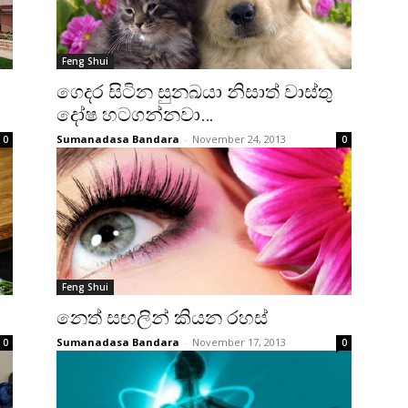
Feng Shui
ගෙදර සිටින සුනඛයා නිසාත් වාස්‌තු
දෝෂ හටගන්නවා…
Sumanadasa Bandara
-
November 24, 2013
0
0
Feng Shui
නෙත් සඟලින් කියන රහස්‌
Sumanadasa Bandara
-
November 17, 2013
0
0