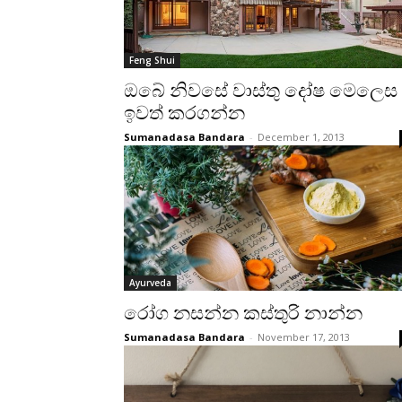
Feng Shui
ඔබේ නිවසේ වාස්‌තු දෝෂ මෙලෙස
ඉවත් කරගන්න
Sumanadasa Bandara
-
December 1, 2013
Ayurveda
රෝග නසන්න කස්‌තුරි නාන්න
Sumanadasa Bandara
-
November 17, 2013