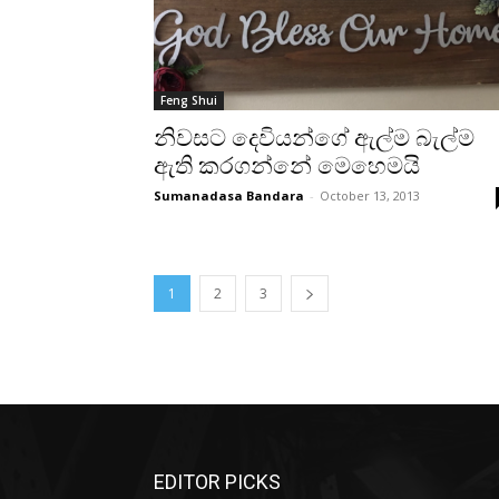
Feng Shui
නිවසට දෙවියන්ගේ ඇල්ම බැල්ම
ඇති කරගන්නේ මෙහෙමයි
Sumanadasa Bandara
-
October 13, 2013
1
2
3
EDITOR PICKS