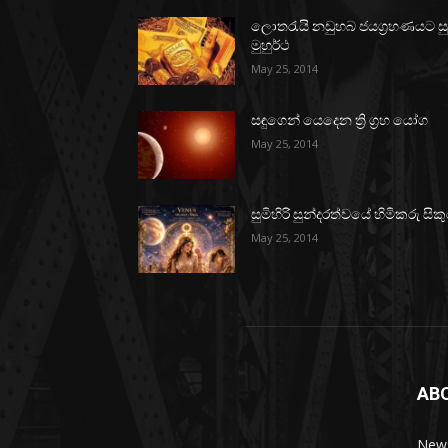
ලොතරැයි නඩුහබ ජයග්‍රහණයට ස
මුහුර්ථ
May 25, 2014
සඳුගෙන් යෙදෙන ත්‍රි ග්‍රහ යෝග
May 25, 2014
සුමිහිරි සුන්දරත්වයේ හිමිකරු සිකු
May 25, 2014
AB
News