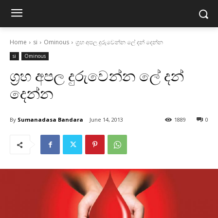
Home
si
Ominous
ග්‍රහ අපල දුරුවෙන්න ලේ දන් දෙන්න
si
Ominous
ග්‍රහ අපල දුරුවෙන්න ලේ දන්
දෙන්න
By
Sumanadasa Bandara
June 14, 2013
1889
0