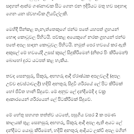
සඳහන් ආත්ම ගණනාවක සිට ගෙන එන ඉදිරියට මතු භව සඳහාද
ගෙන යන ස්‌වභාවික ලියවිල්ලකි.
මෙහිදී පින්කළ තැනැත්තෙකුගේ ජන්ම පතේ යහපත් ග්‍රහයන්
හොඳ කොටුවල පිහිටයි. පව්කළ අයෙකුගේ නරක ග්‍රහයන් ජන්ම
පතේ අපල සාදන කොටුවල පිහිටයි. නමුත් පෙර භවයේ කර ඇති
අකුසල් මේ භවයේදී උසස්‌ කුසල් සිදුකිරීමෙන් (නිතර පිං කිරීමෙන්)
බොහෝ දුරට යටපත් කළ හැකිය.
තවද සෙනසුරු, සිකුරු, අඟහරු ආදී ඒරාෂ්ඨක අපලවලදී (අපල
උච්ච අවස්‌ථාවලදී) හදිසි අනතුරු සිදුවී ශරීරයේ ලේ පිට කිරීමක්‌
හෝ ජීවිත හානි සිදුවේ. මේ අනුව ලේ දන්දීමේදී ද වක්‍ර
ආකාරයෙන් ශරීරයෙන් ලේ පිටකිරීමක්‌ සිදුවේ.
මේ හේතු සහගත තත්ත්ව යටතේ, පසුගිය වසර 2 ක පමණ
කාලයක්‌ තුළ සෙනසුරු අඟහරු, සිකුරු ආදී අපල ඇති අයට ලේ
දන්දීමට යොමු කිරීමෙන්, හදිසි අනතුරු ආදියට ලක්‌වී අපල මගින්