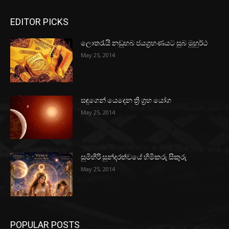
EDITOR PICKS
ලොතරැයි නඩුහබ ජයග්‍රහණයට සුබ මුහුර්ථ
May 25, 2014
සඳුගෙන් යෙදෙන ත්‍රි ග්‍රහ යෝග
May 25, 2014
සුමිහිරි සුන්දරත්වයේ හිමිකරු සිකුරු
May 25, 2014
POPULAR POSTS