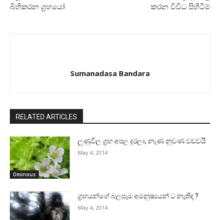
බිහිකරන ග්‍රහයෝ
කරන විවිධ පිහිටීම්
Sumanadasa Bandara
RELATED ARTICLES
ලුණුවිල ග්‍රහ අපල දුරලා, නැණ නුවණ වඩවයි
May 4, 2014
Ominous
ග්‍රහයන්ගේ බලපෑම අමනුෂ්‍යයන් ට නැතිද ?
May 4, 2014