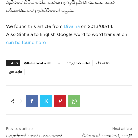
රුධිරයේ විවිධ රෝග කාරක ඇද්දැයි පූර්ණ රසායානාගාර
පරීක්‍ෂණයකට ලක්‌කිරීමෙන් පසුවය.
We found this article from
Divaina
on 2013/06/14.
Also Sinhala to English Google word to word translation
can be found here
TAGS
©Kulathilaka UP
si
අපල Unfruitful
ඒරාෂ්ටක
ග්‍රහ දෝෂ
Previous article
Next article
ලොක්‌කන් නොව නායකයන්
විවාහයේ තොරතුරු හෙළි