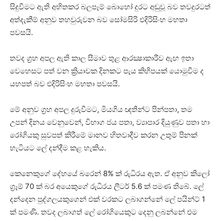
සිදුවීමට ඇති අහිතකර බලපෑම් බොහෝ දුරට අඩුවූ බව තවදුරටත්
අත්දැකීම් අනුව තහවුරුවන බව සෝමසිරි එදිරිසිංහ මහතා
පවසයි.
තවද ග්‍රහ අපල ඇති කාල සීමාව තුළ ආරක්‍ෂාකාරීව ඇඟ ඉතා
වෙහෙසට පත් වන ක්‍රියාවක දිනකට පැය කිහිපයක්‌ යොමුවීම ද
යහපත් බව එදිරිසිංහ මහතා පවසයි.
මේ අනුව ග්‍රහ අපල දුරුවීමට, මියගිය ඥතීන්ට පින්පතා, තම
උපන් දිනය වෙනුවෙන්, විභාග ජය පතා, ව්‍යාපාර දියුණුව පතා හා
රෝගියකු සුවපත් කිරීමේ මානව හිතවාදීව කරන උතුම් පිනක්‌
හැටියට ලේ දන්දීම කළ හැකිය.
කෙනෙකුගේ දේහයේ බරෙන් 8% ක්‌ රුධිරය ඇත. ඒ අනුව කිලෝ
ග්‍රෑම් 70 ක්‌ බර අයෙකුගේ රුධිරය ලීටර් 5.6 ක්‌ පමණ තිබේ. ලේ
දන්දෙන පුද්ගලයකුගෙන් එක්‌ වරකට ලබාගන්නේ ලේ පයින්ට්‌ 1
ක්‌ පමණි. තවද ලබාගත් ලේ රෝගියෙකුට දෙනු ලබන්නේ එම