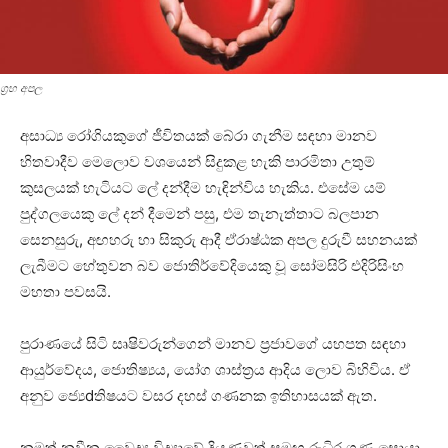
ග්‍රහ අපල
අසාධ්‍ය රෝගියකුගේ ජීවිතයක්‌ බේරා ගැනීම සඳහා මානව
හිතවාදීව මෙලොව වශයෙන් සිදුකළ හැකි පාරමිතා උතුම්
කුසලයක්‌ හැටියට ලේ දන්දීම හැඳින්විය හැකිය. එසේම යම්
පුද්ගලයෙකු ලේ දන් දීමෙන් පසු, එම තැනැත්තාට බලපාන
සෙනසුරු, අඟහරු හා සිකුරු ආදී ඒරාෂ්ඨක අපල දුරුවී සහනයක්‌
ලැබීමට හේතුවන බව ජොතිර්වේදියෙකු වූ සෝමසිරි එදිරිසිංහ
මහතා පවසයි.
පුරාණයේ සිටි සෘෂිවරුන්ගෙන් මානව ප්‍රජාවගේ යහපත සඳහා
ආයුර්වේදය, ජොතිෂ්‍යය, යෝග ශාස්‌ත්‍රය ආදිය ලොව බිහිවිය. ඒ
අනුව ජ්‍යෙdතිෂයට වසර දහස්‌ ගණනක ඉතිහාසයක්‌ ඇත.
නමුත් නවීන වෛද්‍ය විද්‍යාවේ දියුණුවත් සමඟ රුධිර ගණ සොයා