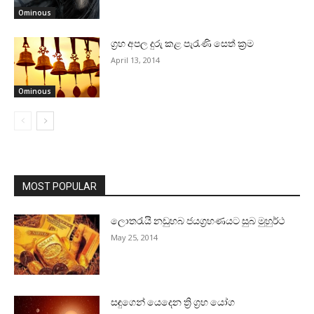
Ominous
ග්‍රහ අපල දුරු කළ පැරැණි සෙත් ක්‍රම
April 13, 2014
Ominous
MOST POPULAR
ලොතරැයි නඩුහබ ජයග්‍රහණයට සුබ මුහුර්ථ
May 25, 2014
සඳුගෙන් යෙදෙන ත්‍රි ග්‍රහ යෝග