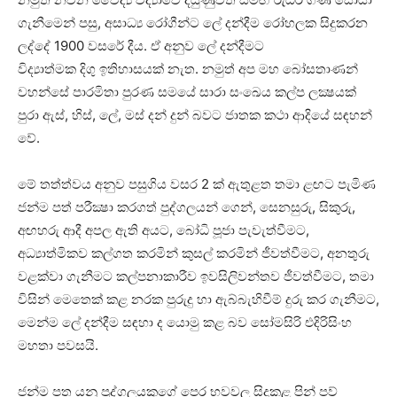
ගැනීමෙන් පසු, අසාධ්‍ය රෝගීන්ට ලේ දන්දීම රෝහලක සිදුකරන
ලද්දේ 1900 වසරේ දීය. ඒ අනුව ලේ දන්දීමට
විද්‍යාත්මක දිගු ඉතිහාසයක්‌ නැත. නමුත් අප මහ බෝසතාණන්
වහන්සේ පාරමිතා පුරණ සමයේ සාරා සංඛෙය කල්ප ලක්‍ෂයක්‌
පුරා ඇස්‌, හිස්‌, ලේ, මස්‌ දන් දුන් බවට ජාතක කථා ආදියේ සඳහන්
වේ.
මේ තත්ත්වය අනුව පසුගිය වසර 2 ක්‌ ඇතුළත තමා ළඟට පැමිණ
ජන්ම පත් පරීක්‍ෂා කරගත් පුද්ගලයන් ගෙන්, සෙනසුරු, සිකුරු,
අඟහරු ආදී අපල ඇති අයට, බෝධි පූජා පැවැත්වීමට,
අධ්‍යාත්මිකව කල්ගත කරමින් කුසල් කරමින් ජීවත්වීමට, අනතුරු
වළක්‌වා ගැනීමට කල්පනාකාරීව ඉවසිලිවන්තව ජීවත්වීමට, තමා
විසින් මෙතෙක්‌ කළ නරක පුරුදු හා ඇබ්බැහිවීම් දුරු කර ගැනීමට,
මෙන්ම ලේ දන්දීම සඳහා ද යොමු කළ බව සෝමසිරි එදිරිසිංහ
මහතා පවසයි.
ජන්ම පත යනු පුද්ගලයකුගේ පෙර භවවල සිදුකළ පින් පව්