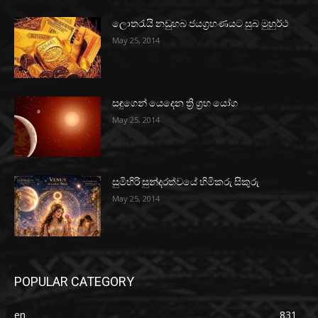
ලොතරැයි නඩුහබ ජයග්‍රහණයට සුබ මුහුර්ථ
May 25, 2014
සඳුගෙන් යෙදෙන ත්‍රි ග්‍රහ යෝග
May 25, 2014
සුමිහිරි සුන්දරත්වයේ හිමිකරු සිකුරු
May 25, 2014
POPULAR CATEGORY
en
831