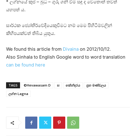
* ලග්නයේ කුජ – බුධ – ගුරු ශනි වීම සඳු ද වෙතොත් තවත්
යහපත් ය.
සාර්ථක ජ්‍යෝතිර්වේදියෙකුවීමට නම් මෙම පිහිටීම්වලින්
කිහිපයක්‌වත් තිබිය යුතුය.
We found this article from
Divaina
on 2012/10/12.
Also Sinhala to English Google word to word translation
can be found here
TAGS
©Hevawasam D
si
කේන්දරය
ග්‍රහ මණ්‌ඩලය
ලග්න Lagna