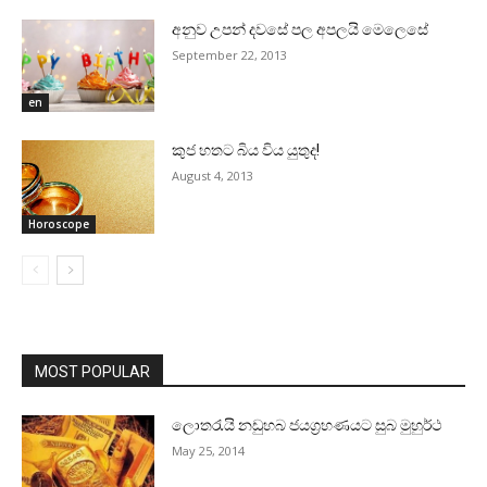
අනුව උපන් දවසේ පල අපලයි මෙලෙසේ
September 22, 2013
en
කුජ හතට බිය විය යුතුද!
August 4, 2013
Horoscope
MOST POPULAR
ලොතරැයි නඩුහබ ජයග්‍රහණයට සුබ මුහුර්ථ
May 25, 2014