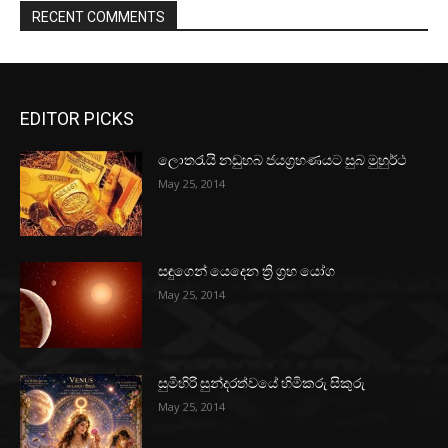
RECENT COMMENTS
EDITOR PICKS
ලොතරැයි නඩුහබ ජයග්‍රහණයට සුබ මුහුර්ථ
May 25, 2014
සඳුගෙන් යෙදෙන ත්‍රි ග්‍රහ යෝග
May 25, 2014
සුමිහිරි සුන්දරත්වයේ හිමිකරු සිකුරු
May 25, 2014