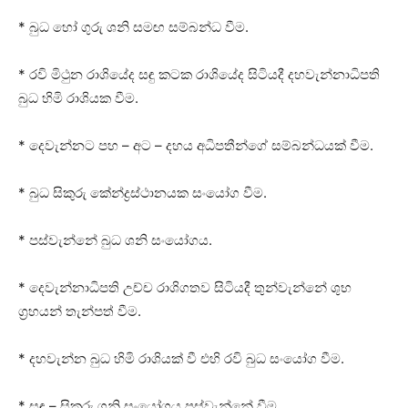
* බුධ හෝ ගුරු ශනි සමඟ සම්බන්ධ වීම.
* රවි මිථුන රාශියේද සඳු කටක රාශියේද සිටියදී දහවැන්නාධිපති
බුධ හිමි රාශියක වීම.
* දෙවැන්නට පහ – අට – දහය අධිපතීන්ගේ සම්බන්ධයක්‌ වීම.
* බුධ සිකුරු කේන්ද්‍රස්‌ථානයක සංයෝග වීම.
* පස්‌වැන්නේ බුධ ශනි සංයෝගය.
* දෙවැන්නාධිපති උච්ච රාශිගතව සිටියදී තුන්වැන්නේ ශුභ
ග්‍රහයන් තැන්පත් වීම.
* දහවැන්න බුධ හිමි රාශියක්‌ වී එහි රවි බුධ සංයෝග වීම.
* සඳු – සිකුරු ශනි සංයෝගය පස්‌වැන්නේ වීම.