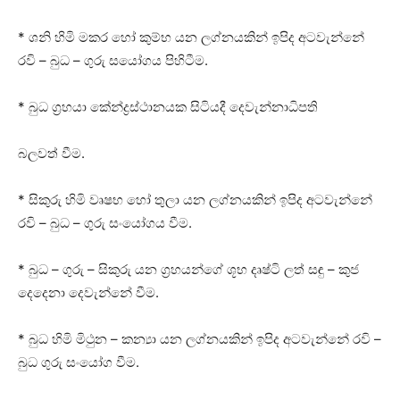
* ශනි හිමි මකර හෝ කුම්භ යන ලග්නයකින් ඉපිද අටවැන්නේ
රවි – බුධ – ගුරු සයෝගය පිහිටීම.
* බුධ ග්‍රහයා කේන්ද්‍රස්‌ථානයක සිටියදී දෙවැන්නාධිපති
බලවත් වීම.
* සිකුරු හිමි වෘෂභ හෝ තුලා යන ලග්නයකින් ඉපිද අටවැන්නේ
රවි – බුධ – ගුරු සංයෝගය වීම.
* බුධ – ගුරු – සිකුරු යන ග්‍රහයන්ගේ ශූභ දෘෂ්ටි ලත් සඳු – කුජ
දෙදෙනා දෙවැන්නේ වීම.
* බුධ හිමි මිථුන – කන්‍යා යන ලග්නයකින් ඉපිද අටවැන්නේ රවි –
බුධ ගුරු සංයෝග වීම.