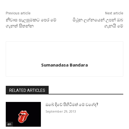
Previous article
Next article
නිවාස සැලසුමකට පෙර මේ
මිථුන ලග්නයෙන් උපන් ඔබ
ගැනත් සිතන්න
ගැනයි මේ
Sumanadasa Bandara
RELATED ARTICLES
ඔබේ දිවේ පිහිටීමත් මේ වගේද?
September 29, 2013
en