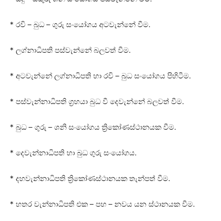
* රවි – බුධ – ගුරු සංයෝගය අටවැන්නේ වීම.
* ලග්නාධිපති පස්‌වැන්නේ බලවත් වීම.
* අටවැන්නේ ලග්නාධිපති හා රවි – බුධ සංයෝගය පිහිටීම.
* පස්‌වැන්නාධිපති ග්‍රහයා බුධ වී දෙවැන්නේ බලවත් වීම.
* බුධ – ගුරු – ශනි සංයෝගය ත්‍රිකෝණස්‌ථානයක වීම.
* දෙවැන්නාධිපති හා බුධ ගුරු සංයෝගය.
* දහවැන්නාධිපති ත්‍රිකෝණස්‌ථානයක තැන්පත් වීම.
* හතර වැන්නාධිපති එක – පහ – නවය යන ස්‌ථානයක වීම.