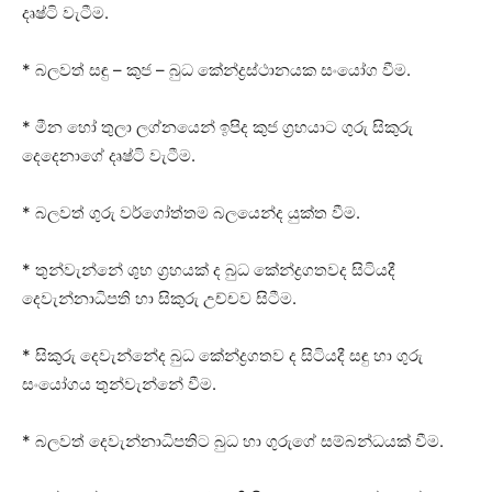
දෘෂ්ටි වැටීම.
* බලවත් සඳු – කුජ – බුධ කේන්ද්‍රස්‌ථානයක සංයෝග වීම.
* මීන හෝ තුලා ලග්නයෙන් ඉපිද කුජ ග්‍රහයාට ගුරු සිකුරු
දෙදෙනාගේ දෘෂ්ටි වැටීම.
* බලවත් ගුරු වර්ගෝත්තම බලයෙන්ද යුක්‌ත වීම.
* තුන්වැන්නේ ශුභ ග්‍රහයක්‌ ද බුධ කේන්ද්‍රගතවද සිටියදී
දෙවැන්නාධිපති හා සිකුරු උච්චව සිටීම.
* සිකුරු දෙවැන්නේද බුධ කේන්ද්‍රගතව ද සිටියදී සඳු හා ගුරු
සංයෝගය තුන්වැන්නේ වීම.
* බලවත් දෙවැන්නාධිපතිට බුධ හා ගුරුගේ සම්බන්ධයක්‌ වීම.