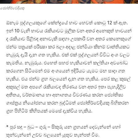
ජ්‍යෝතිර්වේදියකු
ඕනෑම පුද්ගලයකුගේ කේන්ද්‍රයේ භාව හෙවත් කොටු 12 ක්‌ ඇත.
ඉන් 10 වැනි භාවය රැකියාවට මූලික වන අතර අනෙකුත් භාවයන්
ද රැකියාව පිළිබඳ අනාවැකි සඳහා උපකාරී වන අතර කෙනෙකුගේ
ජන්ම පත්‍රයක්‌ පරීක්‍ෂා කර බලා අදාළ ජන්මියා කිනම් වෘත්තියකට
නැඹුරු දැයි දැන ගත හැකිය. එක්‌ එක්‌ පුද්ගලයන් විවිධ අංශ වලට
කැමතිය. නැඹුරුය. එහෙත් සහජ හැකියාවන් කල්තියා අවබෝධ
කරගෙන සිටීමෙන් එම අංශයෙන් ඉදිරියට යැමට මඟ සාදා ගත
හැකිය. එය ජන්ම ග්‍රහ බලයෙන් දැන ගත හැකිය. පෙර කළ කුසල්
අකුසල් මත අපගේ රැකියාවද තීරණය වන අතර ඉතා පැහැදිලිව
අතීතය, වර්තමානය හා අනාගතය විවරණය කරන ජ්‍යෝතිෂ්‍ය
ශාස්‌ත්‍රය නියෝජනය කරන බුද්ධිමත් ජ්‍යෝතිර්වේදියකු බිහිකරන
ග්‍රහ පිහිටීම් කිහිපයක්‌ මෙසේ දැක්‌විය හැකිය.
* පුර සඳු – බුධ – ගුරු – සිකුරු යන ග්‍රහයන් දෙවැන්නේ හෝ
තුන්වැන්නේ උච්ච බලයෙන් යුතුව තැන්පත් වීම.