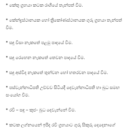
* කේතු ග්‍රහයා කටක රාශියේ තැන්පත් වීම.
* කේන්ද්‍රස්‌ථානයක හෝ ත්‍රිකෝණස්‌ථානයක ගුරු ග්‍රහයා තැන්පත්
වීම.
* සඳු විසා නැකතේ පළමු පාදයේ වීම.
* සඳු රෙහෙන නැකතේ තෙවන පාදයේ වීම.
* සඳු අස්‌විද නැකතේ තුන්වන හෝ හතරවන පාදයේ වීම.
* පස්‌වැන්නාධිපති උච්චව සිටියදී දෙවැන්නාධිපති හා බුධ සමඟ
සංයෝග වීම.
* රවි – සඳු – කුජ- බුධ දෙවැන්නේ වීම.
* කටක ලග්නයෙන් ඉපිද රවි ග්‍රහයාට ගුරු සිකුරු දෙදෙනාගේ