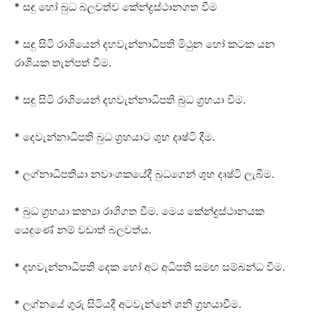
* සඳු හෝ බුධ බලවත්ව කේන්ද්‍රස්‌ථානගත වීම
* සඳු සිටි රාශියෙන් දහවැන්නාධිපති මිථුන හෝ කටක යන
රාශියක තැන්පත් වීම.
* සඳු සිටි රාශියෙන් දහවැන්නාධිපති බුධ ග්‍රහයා වීම.
* දෙවැන්නාධිපති බුධ ග්‍රහයාට ශුභ දෘෂ්ටි දීම.
* ලග්නාධිපතියා නවාංශකයේදී බුධගෙන් ශුභ දෘෂ්ටි ලැබීම.
* බුධ ග්‍රහයා කන්‍යා රාශිගත වීම. මෙය කේන්ද්‍රස්‌ථානයක
යෙදුණේ නම් වඩාත් බලවත්ය.
* දහවැන්නාධිපති දෙක හෝ අට අධිපති සමඟ සම්බන්ධ වීම.
* ලග්නයේ ගුරු සිටියදී අටවැන්නේ ශනි ග්‍රහයාවීම.