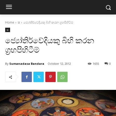
Home
si
ජ්‍යෝතිර්වේදියකු බිහි කරන ග්‍රහපිහිටීම්
si
ජ්‍යෝතිර්වේදියකු බිහි කරන
ග්‍රහපිහිටීම්
By
Sumanadasa Bandara
October 12, 2012
1655
0