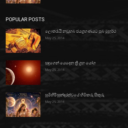
POPULAR POSTS
ලොතරැයි නඩුහබ ජයග්‍රහණයට සුබ මුහුර්ථ
May 25, 2014
සඳුගෙන් යෙදෙන ත්‍රි ග්‍රහ යෝග
May 25, 2014
සුමිහිරි සුන්දරත්වයේ හිමිකරු සිකුරු
May 25, 2014