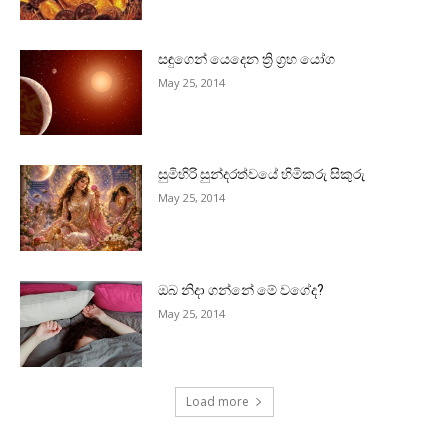
සඳුගෙන් යෙදෙන ත්‍රි ග්‍රහ යෝග
May 25, 2014
සුමිහිරි සුන්දරත්වයේ හිමිකරු සිකුරු
May 25, 2014
ඔබ නිදා ගන්නේ මේ වගේද?
May 25, 2014
Load more