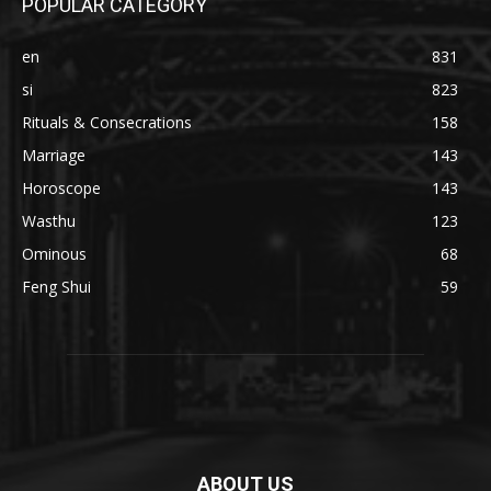
POPULAR CATEGORY
en
831
si
823
Rituals & Consecrations
158
Marriage
143
Horoscope
143
Wasthu
123
Ominous
68
Feng Shui
59
ABOUT US