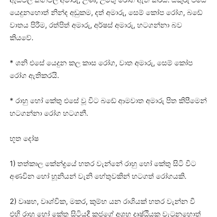
යෙදුනහොත් නින්ද අඩුකම, දත් අමාරු, සෙම් කෝප රෝග, බඩේ
වාතය පිරීම, රත්පිත් අමාරු, අර්ෂස්‌ අමාරු, හටගන්නා බව
කියවේ.
* ශනි එසේ යෙදුන කල කාස රෝග, වාත අමාරු, සෙම් කෝප
රෝග ඇතිකරයි.
* රාහු හෝ කේතු එසේ වූ විට බඩේ ආමවාත අමාරු පිත කිපීමෙන්
හටගන්නා රෝග හටගනී.
භූත දෝෂ
1) තත්කාල කේන්ද්‍රයේ හතර වැන්නේ රාහු හෝ කේතු සිටි විට
අණවින හෝ හූනියන් වැනි හේතුවකින් හටගත් රෝගයකි.
2) වෘෂභ, වෘශ්චික, මකර, කුම්භ යන රාශියක්‌ හතර වැන්න වී
එහි රාහු හෝ කේතු සිටියදී කුජගේ අශුභ දෘෂ්ඨියක වැටුනහොත්