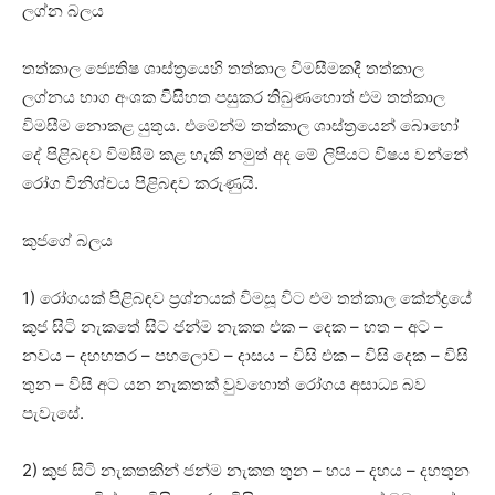
ලග්න බලය
තත්කාල ජ්‍යෙතිෂ ශාස්‌ත්‍රයෙහි තත්කාල විමසීමකදී තත්කාල
ලග්නය භාග අංශක විසිහත පසුකර තිබුණහොත් එම තත්කාල
විමසීම නොකළ යුතුය. එමෙන්ම තත්කාල ශාස්‌ත්‍රයෙන් බොහෝ
දේ පිළිබඳව විමසීම් කළ හැකි නමුත් අද මේ ලිපියට විෂය වන්නේ
රෝග විනිශ්චය පිළිබඳව කරුණුයි.
කුජගේ බලය
1) රෝගයක්‌ පිළිබඳව ප්‍රශ්නයක්‌ විමසූ විට එම තත්කාල කේන්ද්‍රයේ
කුජ සිටි නැකතේ සිට ජන්ම නැකත එක – දෙක – හත – අට –
නවය – දහහතර – පහලොව – දාසය – විසි එක – විසි දෙක – විසි
තුන – විසි අට යන නැකතක්‌ වුවහොත් රෝගය අසාධ්‍ය බව
පැවැසේ.
2) කුජ සිටි නැකතකින් ජන්ම නැකත තුන – හය – දහය – දහතුන