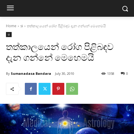
Home
si
තත්කාලයෙන් රෝග පිළිබඳව දැන ගන්නේ මෙහෙමයි
si
තත්කාලයෙන් රෝග පිළිබඳව
දැන ගන්නේ මෙහෙමයි
By
Sumanadasa Bandara
July 30, 2010
1358
0