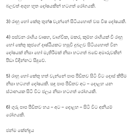
බලවත් අශුභ භූත දෝෂයකින් හටගත් රෝගයකි.
3) රාහු හෝ කේතු තුන්a වැන්නේ සිටියහොත් වස විෂ දෝෂයකි.
4) පස්‌වන රාශිය වෘෂභ, වෘශ්චික, මකර, කුම්භ රාශියක්‌ වී රාහු
හෝ කේතු කුජගේ දෘෂ්ඨියකට හසුවී දුබලව සිටියහොත් වින
දෝෂයක්‌ නිසා හෝ මැතිරීමක්‌ නිසා හටගත් බඩේ අමාරුවකින්
පීඩා විඳින්නට සිදුවේ.
5) රාහු හෝ කේතු හත් වැන්නේ පාප පීඩිතව සිටි විට දොස්‌ කිපීම
නිසා හටගත් දෝෂයකි. සඳු පාප පීඩිතව අට – දොළහ යන
ස්‌ථානයක සිටි විට ජලය නිසා හටගත් රෝගයකි.
6) ගුරු පාප පීඩිතව හය – අට – දොළහ – සිටි විට අනියම්
රෝගයකි.
ජන්ම කේන්ද්‍රය