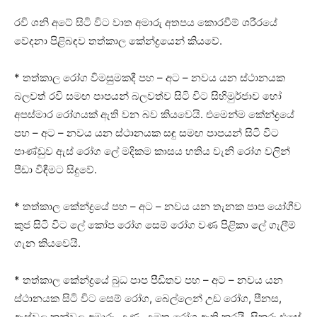
රවි ශනි අටේ සිටි විට වාත අමාරු අතපය කොරවීම් ශරීරයේ
වේදනා පිළිබඳව තත්කාල කේන්ද්‍රයෙන් කියවේ.
* තත්කාල රෝග විමසුමකදී පහ – අට – නවය යන ස්‌ථානයක
බලවත් රවි සමඟ පාපයන් බලවත්ව සිටි විට සිහිමුර්ජාව හෝ
අපස්‌මාර රෝගයක්‌ ඇති වන බව කියවෙයි. එමෙන්ම කේන්ද්‍රයේ
පහ – අට – නවය යන ස්‌ථානයක සඳු සමඟ පාපයන් සිටි විට
පාණ්‌ඩුව ඇස්‌ රෝග ලේ මදිකම කාසය හතිය වැනි රෝග වලින්
පීඩා විඳීමට සිදුවේ.
* තත්කාල කේන්ද්‍රයේ පහ – අට – නවය යන තැනක පාප යෝගීව
කුජ සිටි විට ලේ කෝප රෝග සෙම් රෝග වණ පිළිකා ලේ ගැලීම්
ගැන කියවෙයි.
* තත්කාල කේන්ද්‍රයේ බුධ පාප පීඩිතව පහ – අට – නවය යන
ස්‌ථානයක සිටි විට සෙම් රෝග, බෙල්ලෙන් උඩ රෝග, පීනස,
ඇස්‌වල කන්වල අමාරු, උණ, උමතු රෝග ඇති කරයි. සිකුරු එසේ