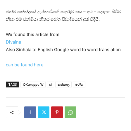
ජන්ම කේන්ද්‍රයේ ලග්නාධිපති සතුරුව හය – අට – දොළහ සිටීම
නිසා එම ජන්මියා නිතර රෝග පීඩාදියෙන් දුක්‌ විඳියි.
We found this article from
Divaina
Also Sinhala to English Google word to word translation
can be found here
TAGS
©Kuruppu W
si
තත්කාල
රෝග