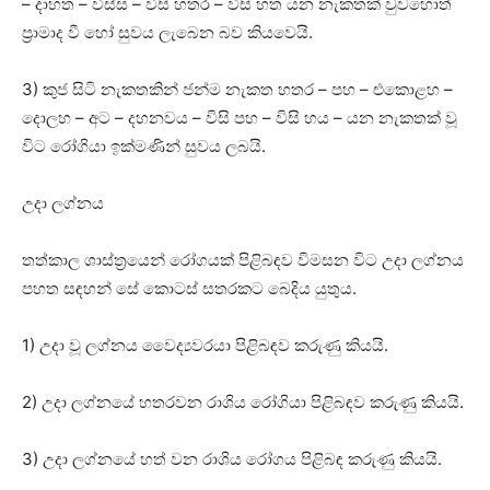
– දාහත – විස්‌ස – විසි හතර – විසි හත යන නැකතක්‌ වුවහොත්
ප්‍රාමාද වී හෝ සුවය ලැබෙන බව කියවෙයි.
3) කුජ සිටි නැකතකින් ජන්ම නැකත හතර – පහ – එකොළහ –
දොලහ – අට – දහනවය – විසි පහ – විසි හය – යන නැකතක්‌ වූ
විට රෝගියා ඉක්‌මණින් සුවය ලබයි.
උදා ලග්නය
තත්කාල ශාස්‌ත්‍රයෙන් රෝගයක්‌ පිළිබඳව විමසන විට උදා ලග්නය
පහත සඳහන් සේ කොටස්‌ සතරකට බෙදිය යුතුය.
1) උදා වූ ලග්නය වෛද්‍යවරයා පිළිබඳව කරුණු කියයි.
2) උදා ලග්නයේ හතරවන රාශිය රෝගියා පිළිබඳව කරුණු කියයි.
3) උදා ලග්නයේ හත් වන රාශිය රෝගය පිළිබඳ කරුණු කියයි.