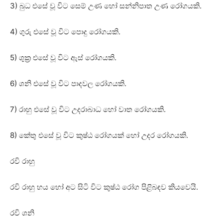
3) බුධ එසේ වූ විට සෙම් උණ හෝ සන්නිපාත උණ රෝගයකි.
4) ගුරු එසේ වූ විට පොදු රෝගයකි.
5) ශුක්‍ර එසේ වූ විට ඇස්‌ රෝගයකි.
6) ශනි එසේ වූ විට පාදවල රෝගයකි.
7) රාහු එසේ වූ විට උදරාබාධ හෝ වාත රෝගයකි.
8) කේතු එසේ වූ විට කුෂ්ඨ රෝගයක්‌ හෝ උදර රෝගයකි.
රවි රාහු
රවි රාහු හය හෝ අට සිටි විට කුෂ්ඨ රෝග පිළිබඳව කියවෙයි.
රවි ශනි