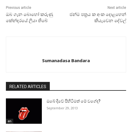
Previous article
Next article
ඔබ ගැන බොහෝ කරුණු
ජන්ම පත්‍රය ක අංක දොළහෙන්
කේන්දරයේ ලියා තිබේ
කියැවෙන දේවල්
Sumanadasa Bandara
RELATED ARTICLES
ඔබේ දිවේ පිහිටීමත් මේ වගේද?
September 29, 2013
en