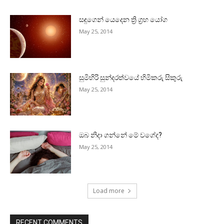
සඳුගෙන් යෙදෙන ත්‍රි ග්‍රහ යෝග
May 25, 2014
සුමිහිරි සුන්දරත්වයේ හිමිකරු සිකුරු
May 25, 2014
ඔබ නිදා ගන්නේ මේ වගේද?
May 25, 2014
Load more
RECENT COMMENTS