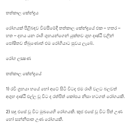
තත්කාල කේන්ද්‍රය
රෝගයක්‌ පිළිබඳව විමසීමේදී තත්කාල කේන්ද්‍රයේ එක – හතර –
හත – දහය යන රාශි ශුභයන්ගෙන් යුක්‌තව ශුභ දෘෂ්ඨි වලින්
පෝෂිතව තිබුණොත් එම රෝගියාට සුවය ලැබේ.
රෝග ලක්‍ෂණ
තත්කාල කේන්ද්‍රයේ
1) රවි ග්‍රහයා හයේ හෝ අටේ සිටි විටද එම රාශි වලට බලවත්
අශුභ දෘෂ්ඨි එල්ල වූ විට ද රත්පිත් කෝපය නිසා හටගත් රෝගයකි.
2) සඳු එසේ වූ විට මුඛයෙහි රෝගයකි. කුජ එසේ වූ විට පිත් උණ
හෝ සන්නිපාත උණ රෝගයකි.