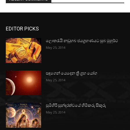
EDITOR PICKS
ලොතරැයි නඩුහබ ජයග්‍රහණයට සුබ මුහුර්ථ
May 25, 2014
සඳුගෙන් යෙදෙන ත්‍රි ග්‍රහ යෝග
May 25, 2014
සුමිහිරි සුන්දරත්වයේ හිමිකරු සිකුරු
May 25, 2014