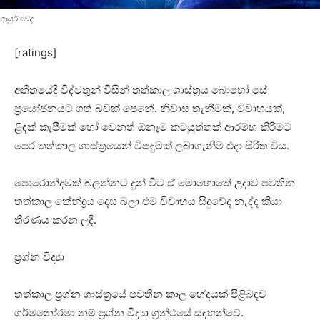
ආයුර්වේද
[ratings]
අතීතයේදී විද්වතුන් විසින් තත්කාල ශාස්‌ත්‍රය බොහෝ සේ
ප්‍රයෝජනයට ගත් බවක්‌ පෙනේ. නිවාස තැනීමක්‌, විවාහයක්‌,
ළිඳක්‌ කැපීමක්‌ හෝ වෙනත් ඕනෑම කටයුත්තක්‌ ආරම්භ කිරීමට
පෙර තත්කාල ශාස්‌ත්‍රයෙන් විසඳුමක්‌ ලබාගැනීම එදා සිරිත විය.
පොරොන්දමක්‌ බලන්නට දුන් විට ඒ මොහොතේ උදාව පවතින
තත්කාල කේන්ද්‍රය දෙස බලා එම විවාහය සිදුවේද නැද්ද කියා
තීරණය කරන ලදී.
ප්‍රශ්න විද්‍යා
තත්කාල ප්‍රශ්න ශාස්‌ත්‍රයේ පවතින කාල භේදයක්‌ පිළිබඳව
ගර්මනෝරමා නම් ප්‍රශ්න විද්‍යා ග්‍රන්ථයේ සඳහන්වේ.