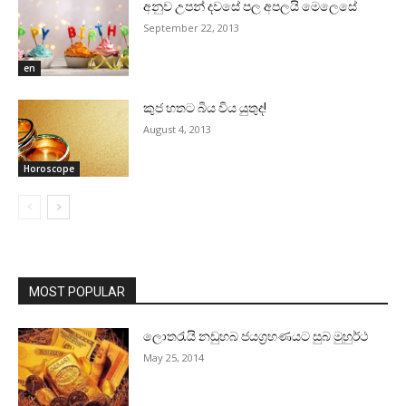
අනුව උපන් දවසේ පල අපලයි මෙලෙසේ
September 22, 2013
en
කුජ හතට බිය විය යුතුද!
August 4, 2013
Horoscope
MOST POPULAR
ලොතරැයි නඩුහබ ජයග්‍රහණයට සුබ මුහුර්ථ
May 25, 2014