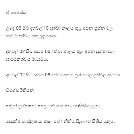
ඒ මෙසේය.
උදේ 06 සිට දහවල් 10 දක්‌වා කාලය තුළ අසන ප්‍රශ්න වල
සාර්ථකත්වය සතුටුදායකය.
දහවල් 02 සිට සවස 06 දක්‌වා කාලය තුළ අසන ප්‍රශ්න වල
සාර්ථකත්වය මධ්‍යමය.
දහවල් 02 සිට සවස 06 දක්‌වා අසන ප්‍රශ්නවල ප්‍රතිඵල අධමය.
විශේෂ රීතියක්‌
නමුත් ප්‍රශ්නකරු කාලභේදය ගැන නොසිතිය යුතුය.
ජ්‍යෙතිෂ ශාස්‌ත්‍රඥයා කාල භේද නීතිය පිළිබඳව සිතිය යුතුය.