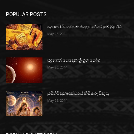
POPULAR POSTS
ලොතරැයි නඩුහබ ජයග්‍රහණයට සුබ මුහුර්ථ
May 25, 2014
සඳුගෙන් යෙදෙන ත්‍රි ග්‍රහ යෝග
May 25, 2014
සුමිහිරි සුන්දරත්වයේ හිමිකරු සිකුරු
May 25, 2014