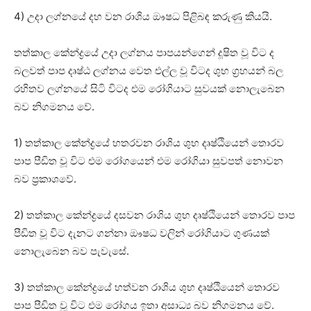
4) උදා ලග්නයේ දහ වන රාශිය ඖෂධ පිළිබඳ කරුණු කියයි.
තත්කාල කේන්ද්‍රයේ උදා ලග්නය පාපයන්ගෙන් දූෂිත වූ විට ද
බලවත් පාප දෘෂ්ඨ ලග්නය වෙත එල්ල වූ විටද ශුභ ග්‍රහයන් බල
රහිතව ලග්නයේ සිටි විටද එම රෝගියාට සුවයක්‌ නොලැබෙන
බව නිගමනය වේ.
1) තත්කාල කේන්ද්‍රයේ හතරවන රාශිය ශුභ දෘෂ්ඨියෙන් තොරව
පාප පීඩිත වූ විට එම රෝගයෙන් එම රෝගියා සුවපත් නොවන
බව ප්‍රකාශවේ.
2) තත්කාල කේන්ද්‍රයේ දසවන රාශිය ශුභ දෘෂ්ඨියෙන් තොරව පාප
පීඩිත වූ විට දැනට ගන්නා ඖෂධ වලින් රෝගියාට ගුණයක්‌
නොලැබෙන බව පැවැසේ.
3) තත්කාල කේන්ද්‍රයේ හත්වන රාශිය ශුභ දෘෂ්ඨියෙන් තොරව
පාප පීඩිත වූ විට එම රෝගය ඉතා අසාධ්‍ය බව නිගමනය වේ.