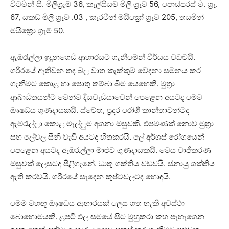
විටමින් සී. මිලිග්‍රෑම් 36, කැල්සියම් මිලි ග්‍රෑම් 56, පොස්‌පරස්‌ මි. ග්‍රෑ.
67, යකඩ මිලි ග්‍රෑම් .03 , කැරටීන් මයික්‍රෝ ග්‍රෑම් 205, තයමින්
මයික්‍රො ග්‍රෑම් 50.
ඇඹරැල්ලා ඉදුනගෙඩි ආහාරයට ගැනීමෙන් වීර්යය වඩවයි.
ශරීරයේ ඇතිවන තද බල වාත කැක්‌කුම් වේදනා සමනය කර
ගැනීමට කොළ හා පොතු තම්බා බීම යෙහෙකි. මුත්‍රා
ආබාධිතයන්ට මෙන්ම දියවැඩියාවෙන් පෙළෙන අයටද මෙම
ඖෂධය ගුණදායකයි. ස්‌වේත, ප්‍රදර රෝගී කාන්තාවන්ටද
ඇඹරැල්ලා කොළ මැල්ලුම අගනා ඔසුවකි. එපමණක්‌ නොව මුත්‍රා
සහ ලේවල සීනි වැඩි අයටද හිතකරයි. ලේ අර්ශස්‌ රෝගයෙන්
පෙළෙන අයටද ඇඹරැල්ලා මාළුව ගුණදායකයි. මෙය වාජීකරණ
ඔසුවක්‌ ලෙසටද පිළිගැනේ. ධාතු ශක්‌තිය වඩවයි. ස්‌නායු ශක්‌තිය
ඇති කරවයි. ශරීරයේ සෑදෙන කුෂ්ටවලටද හොඳයි.
මෙම මහඟු ඖෂධය ආහාරයක්‌ ලෙස ගත හැකි අවස්‌ථා
බොහොමයකි. ළපටි ඵල සමයේ සිට මුහුකරා කහ පැහැගෙන