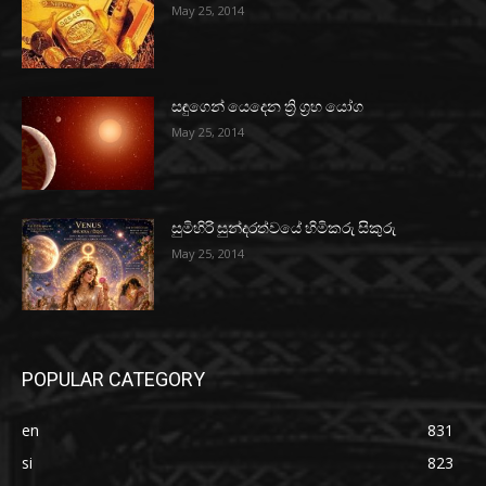
May 25, 2014
සඳුගෙන් යෙදෙන ත්‍රි ග්‍රහ යෝග
May 25, 2014
සුමිහිරි සුන්දරත්වයේ හිමිකරු සිකුරු
May 25, 2014
POPULAR CATEGORY
en
831
si
823