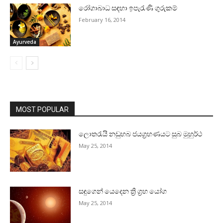
රෝගාබාධ සඳහා ඉපැරැණි ගුරුකම්
February 16, 2014
Ayurveda
MOST POPULAR
ලොතරැයි නඩුහබ ජයග්‍රහණයට සුබ මුහුර්ථ
May 25, 2014
සඳුගෙන් යෙදෙන ත්‍රි ග්‍රහ යෝග
May 25, 2014