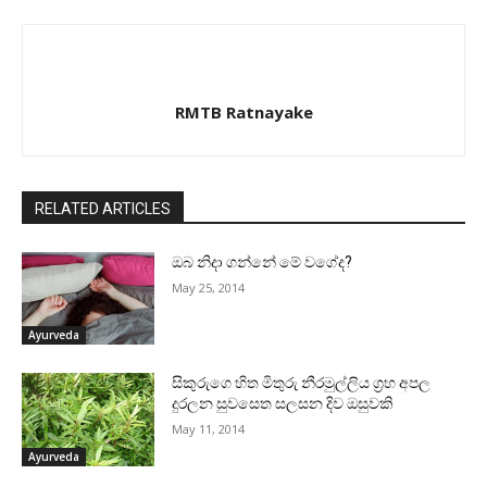
RMTB Ratnayake
RELATED ARTICLES
ඔබ නිදා ගන්නේ මේ වගේද?
May 25, 2014
Ayurveda
සිකුරුගෙ හිත මිතුරු නීරමුල්ලිය ග්‍රහ අපල
දුරලන සුවසෙත සලසන දිව ඔසුවකි
May 11, 2014
Ayurveda