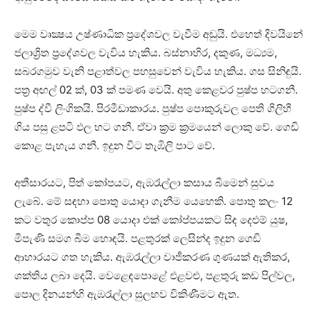
මෙම වෘක්‍ෂය උෂ්ණාධික ප්‍රදේශවල වැවීම අඩුයි. එහෙත් දිවයිනේ
ජලාශ්‍රිත ප්‍රදේශවල වැවිය හැකිය. බස්‌නාහිර, දකුණ, මධ්‍යම,
සබරගමුව වැනි පළාත්වල පහසුවෙන් වැවිය හැකිය. ගස සිනිඳුයි.
පත්‍ර අඟල් 02 ක්‌, 03 ක්‌ පමණ වෙයි. අතු කෙළවර පුෂ්ප හටගනී.
පුෂ්ප ද්වී ලිංගිකයි. පිරමීඩාකාරය. පුෂ්ප පොකුරුවල පෙති ගිලිහී
ගිය පසු ළපටි ඵල හට ගනී. ඒවා ක්‍රම ක්‍රමයෙන් ලොකු වේ. ගෙඩි
කොළ පැහැය ගනී. ඉදුන විට තැඹිලි පාට වේ.
අතීසාරයට, පිත් කෝපයට, ඇඹරැල්ලා කසාය බීමෙන් සුවය
ලැබේ. මේ සඳහා පොතු යොදා ගැනීම යෙහෙකි. පොතු කලං 12
කට වතුර කොප්ප 08 යොදා එක්‌ කෝප්පයකට සිඳ දෙළුම් යුෂ,
මීපැණි සමග බීම හොඳයි. පළතුරක්‌ ලෙසින්ද ඉදුන ගෙඩි
ආහාරයට ගත හැකිය. ඇඹරැල්ලා වාජීකරණ ගුණයක්‌ ඇතිකර,
ශක්‌තිය ලබා දෙයි. වෙළෙඳපොළේ එළවළු, පළතුරු කඩ පිල්වල,
පොල දිනයන්හි ඇඹරැල්ලා සුලභව විකිණීමට ඇත.