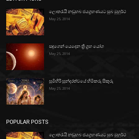
ලොතරැයි නඩුහබ ජයග්‍රහණයට සුබ මුහුර්ථ
May 25, 2014
සඳුගෙන් යෙදෙන ත්‍රි ග්‍රහ යෝග
May 25, 2014
සුමිහිරි සුන්දරත්වයේ හිමිකරු සිකුරු
May 25, 2014
POPULAR POSTS
ලොතරැයි නඩුහබ ජයග්‍රහණයට සුබ මුහුර්ථ