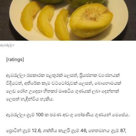
ඇඹරැල්ලා
[ratings]
ඇඹරැල්ලා රසකාරක පළතුරක්‌ ලෙසත්, ප්‍රියජනක ව්‍යංජනයක්‌
විදියටත්, අතිරේක කෑම වට්‌ටෝරුවක්‌ ලෙසත්, බොහොමයක්‌
ලෙඩ රෝග උදෙසා හිතකර ඖෂධීය ගුණයක්‌ ලබා දෙන්නක්‌
ලෙසත් හැඳින්විය හැකිය.
ඇඹරැල්ලා ග්‍රෑම් 100 ක පමණ අඩංගු පෝෂණීය ගුණයන් මෙසේය.
ප්‍රොටීන් ග්‍රෑම් 12.6, ශක්‌තිය කැලරි ග්‍රෑම් 46, තෙතමනය ග්‍රෑම් 87,