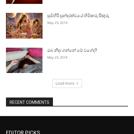
සුමිහිරි සුන්දරත්වයේ හිමිකරු සිකුරු
May 25, 2014
ඔබ නිදා ගන්නේ මේ වගේද?
May 25, 2014
Load more
RECENT COMMENTS
EDITOR PICKS