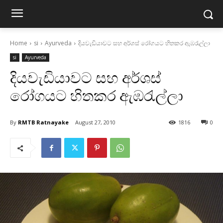
Home
si
Ayurveda
දියවැඩියාවට සහ අර්ශස්‌ රෝගයට හිතකර ඇඹරැල්ලා
si
Ayurveda
දියවැඩියාවට සහ අර්ශස්‌
රෝගයට හිතකර ඇඹරැල්ලා
By
RMTB Ratnayake
August 27, 2010
1816
0