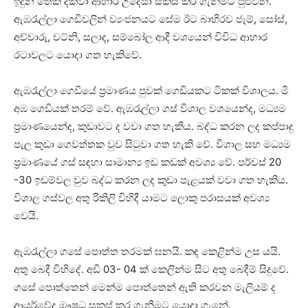
ඉදුන තෙක්‌ දක්‌වා ආහාර උදෙසා සකස්‌ කර ගැනීමට පුළුවන.
ඇඹරැල්ලා ගෙඩිවලින් ව්‍යංජනයට සේම ඊට බාහිරව ජෑම්, සෝස්‌,
අච්චාරු, චට්‌නි, සලාද, සම්බෝල ආදී වශයෙන් විවිධ ආහාර
රටාවලට යොදා ගත හැකිවේ.
ඇඹරැල්ලා ගෙඩියේ ප්‍රමාණය පුවක්‌ ගෙඩියකට ටිකක්‌ විශාලය. මී
අඹ ගෙඩියක්‌ තරම් වේ. ඇඹරැල්ලා ගස්‌ විශාල වශයෙන්ද, මධ්‍යම
ප්‍රමාණයෙන්ද, කුඩාවට ද වවා ගත හැකිය. බද්ධ කරන ලද කප්පාදු
පැල කුඩා ගෙවත්තක වුව සිටුවා ගත හැකි වේ. විශාල සහ මධ්‍යම
ප්‍රමාණයේ ගස්‌ සඳහා සාමාන්‍ය ඉඩ කඩක්‌ අවශ්‍ය වේ. පර්චස්‌ 20
-30 ඉඩම්වල වුව බද්ධ කරන ලද කුඩා පැළයක්‌ වවා ගත හැකිය.
විශාල ගස්‌වල අතු රිකිලි විහිදී යාමට ලොකු පරාසයක්‌ අවශ්‍ය
වෙයි.
ඇඹරැල්ලා ගසේ පොත්ත තරමක්‌ ඝනයි. කඳ කෙළින්ම උස යයි.
අතු බෙදී විහිදේ. අඩි 03- 04 ක්‌ කෙලින්ම සිට අතු බෙදීම් සිදුවේ.
ගසේ පොත්තෙන් මෙන්ම පොත්තෙන් ඇති කරවන මැලියම් ද
ආයුර්වේද ඖෂධ සකස්‌ කර ගැනීමට යොදා ගැනේ.