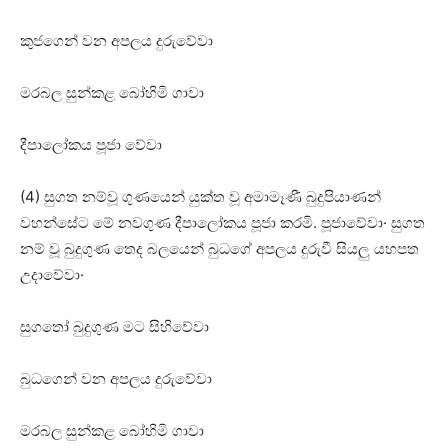
කුජගෙන් වන අපලය දුරුවේවා
මරබල සුන්කළ බෝහිමි ගාවා
දීපාලෝකය පූජා වේවා
(4) සුගත නම්වූ ගුණයෙන් යුක්‌ත වූ අමාමෑණී බුදුපියාණන්
වහන්සේට මේ නවගුණ දීපාලෝකය පූජා කරමි. පූජාවේවා· සුගත
නම් වූ බුදුගුණ තෙද බලයෙන් බුධගේ අපලය දුරුවී සියලු යහපත
උදාවේවා·
සුගතෝ බුදුගුණ මට සිහිවේවා
බුධගෙන් වන අපලය දුරුවේවා
මරබල සුන්කළ බෝහිමි ගාවා