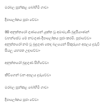
මරබල සුන්කළ බෝහිමි ගාවා
දීපාලෝකය පූජා වේවා
(6) අනුත්තරෝ ගුණයෙන් යුක්‌ත වූ අමාමෑණී බුදුපියාණන්
වහන්සේට මේ නවගුණ දීපාලෝකය පූජා කරමි. පූජාවේවා·
අනුත්තරෝ නම් වූ බුදුගුණ තෙද බලයෙන් සිකුරුගෙ අපලය දුරුවී
සියලු යහපත උදාවේවා·
අනුත්තරෝ බුදුගුණ සිහිවේවා
කිවිගෙන් වන අපලය දුරුවේවා
මරබල සුන්කළ බෝහිමි ගාවා
දීපාලෝකය පූජා වේවා