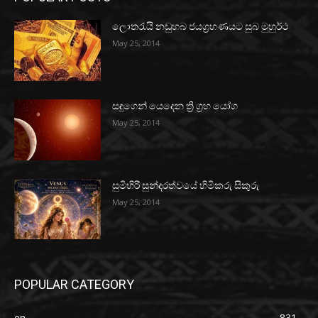
ලොතරැයි නඩුහබ ජයග්‍රහණයට සුබ මුහුර්ථ
May 25, 2014
සඳුගෙන් යෙදෙන ත්‍රි ග්‍රහ යෝග
May 25, 2014
සුමිහිරි සුන්දරත්වයේ හිමිකරු සිකුරු
May 25, 2014
POPULAR CATEGORY
en
831