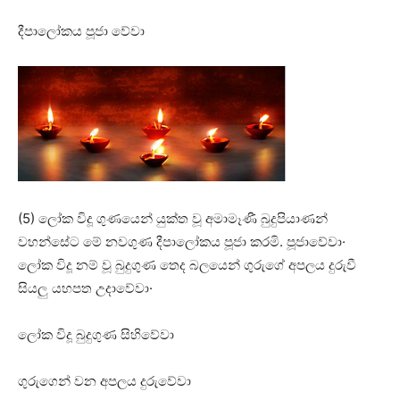
දීපාලෝකය පූජා වේවා
(5) ලෝක විදූ ගුණයෙන් යුක්‌ත වූ අමාමෑණී බුදුපියාණන්
වහන්සේට මේ නවගුණ දීපාලෝකය පූජා කරමි. පූජාවේවා·
ලෝක විදූ නම් වූ බුදුගුණ තෙද බලයෙන් ගුරුගේ අපලය දුරුවී
සියලු යහපත උදාවේවා·
ලෝක විදූ බුදුගුණ සිහිවේවා
ගුරුගෙන් වන අපලය දුරුවේවා