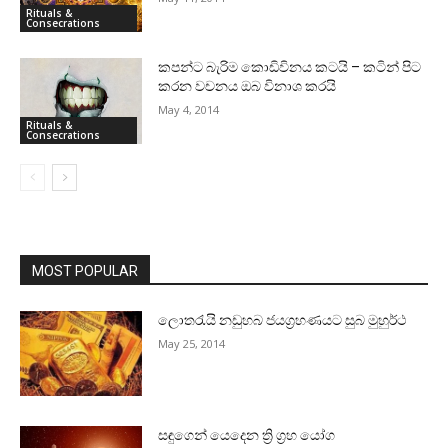
Rituals &
Consecrations
කපන්ට බැරිම කොඩිවිනය කටයි – කටින් පිට
කරන වචනය ඔබ විනාශ කරයි
May 4, 2014
Rituals &
Consecrations
MOST POPULAR
ලොතරැයි නඩුහබ ජයග්‍රහණයට සුබ මුහුර්ථ
May 25, 2014
සඳුගෙන් යෙදෙන ත්‍රි ග්‍රහ යෝග