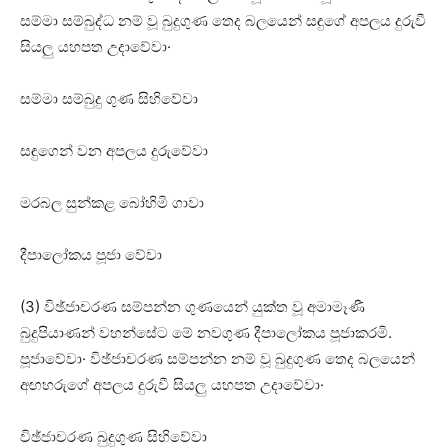
සම්මා සම්බුද්ධ නම් වූ බුදුගුණ තෙද බලයෙන් සඳුගේ අපලය දුරුවී
සියලු යහපත උදාවේවා·
සම්මා සම්බුදු ගුණ සිහිවේවා
සඳුගෙන් වන අපලය දුරුවේවා
මරබල සුන්කළ බෝහිමි ගාවා
දීපාලෝකය පූජා වේවා
(3) විඡ්ජාචරණ සම්පන්න ගුණයෙන් යුක්‌ත වූ අමාමෑණී
බුදුපියාණන් වහන්සේට මේ නවගුණ දීපාලෝකය පූජාකරමි.
පූජාවේවා· විඡ්ජාචරණ සම්පන්න නම් වූ බුදුගුණ තෙද බලයෙන්
අඟහරුගේ අපලය දුරුවී සියලු යහපත උදාවේවා·
විඡ්ජාචරණ බුදුගුණ සිහිවේවා