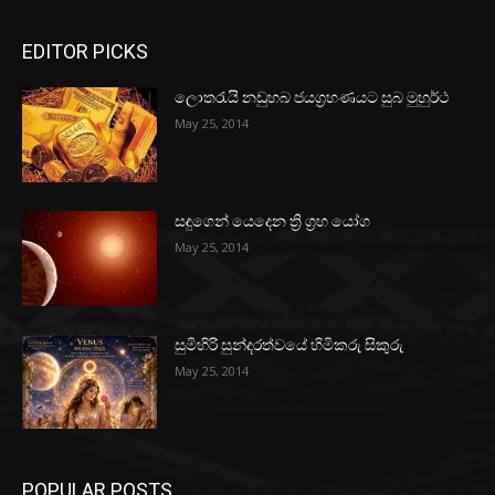
EDITOR PICKS
ලොතරැයි නඩුහබ ජයග්‍රහණයට සුබ මුහුර්ථ
May 25, 2014
සඳුගෙන් යෙදෙන ත්‍රි ග්‍රහ යෝග
May 25, 2014
සුමිහිරි සුන්දරත්වයේ හිමිකරු සිකුරු
May 25, 2014
POPULAR POSTS