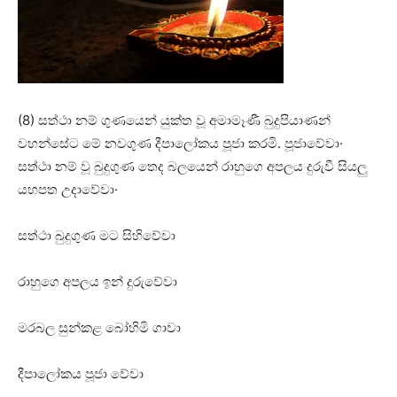
(8) සත්ථා නම් ගුණයෙන් යුක්‌ත වූ අමාමෑණී බුදුපියාණන්
වහන්සේට මේ නවගුණ දීපාලෝකය පූජා කරමි. පූජාවේවා·
සත්ථා නම් වූ බුදුගුණ තෙද බලයෙන් රාහුගෙ අපලය දුරුවී සියලු
යහපත උදාවේවා·
සත්ථා බුදුගුණ මට සිහිවේවා
රාහුගෙ අපලය ඉන් දුරුවේවා
මරබල සුන්කළ බෝහිමි ගාවා
දීපාලෝකය පූජා වේවා