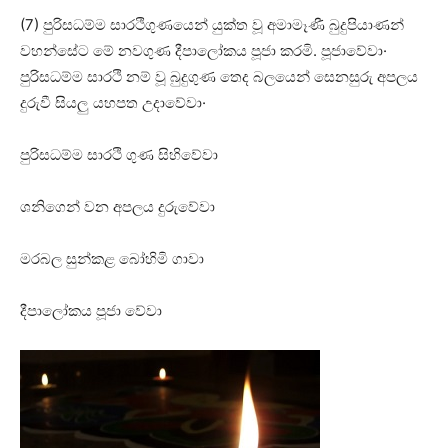
(7) පුරිසධම්ම සාරථිගුණයෙන් යුක්‌ත වූ අමාමෑණී බුදුපියාණන්
වහන්සේට මේ නවගුණ දීපාලෝකය පූජා කරමි. පූජාවේවා·
පුරිසධම්ම සාරථි නම් වූ බුදුගුණ තෙද බලයෙන් සෙනසුරු අපලය
දුරුවී සියලු යහපත උදාවේවා·
පුරිසධම්ම සාරථි ගුණ සිහිවේවා
ශනිගෙන් වන අපලය දුරුවේවා
මරබල සුන්කළ බෝහිමි ගාවා
දීපාලෝකය පූජා වේවා