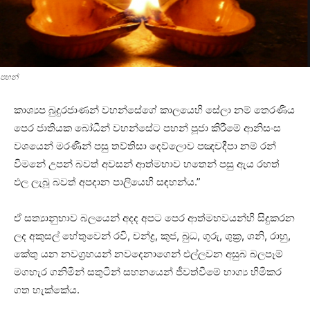
පහන්
කාශ්‍යප බුදුරජාණන් වහන්සේගේ කාලයෙහි සේලා නම් තෙරණිය
පෙර ජාතියක බෝධීන් වහන්සේට පහන් පූජා කිරීමේ ආනිසංස
වශයෙන් මරණින් පසු තව්තිසා දෙව්ලොව පඤචදීපා නම් රන්
විමනේ උපන් බවත් අවසන් ආත්මභාව හතෙන් පසු ඇය රහත්
ඵල ලැබූ බවත් අපදාන පාලියෙහි සඳහන්ය.”
ඒ සත්‍යානුභාව බලයෙන් අදද අපට පෙර ආත්මභවයන්හි සිදුකරන
ලද අකුසල් හේතුවෙන් රවි, චන්ද්‍ර, කුජ, බුධ, ගුරු, ශුක්‍ර, ශනි, රාහු,
කේතු යන නවග්‍රහයන් නවදෙනාගෙන් එල්ලවන අසුබ බලපෑම්
මගහැර ගනිමින් සතුටින් සහනයෙන් ජීවත්වීමේ භාග්‍ය හිමිකර
ගත හැක්‌කේය.