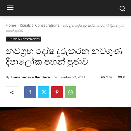
Home
Rituals & Consecrations
නවග්‍රහ දෝෂ දුරුකරන නවගුණ දීපාලෝක
පහන් පූජාව
Rituals & Consecrations
නවග්‍රහ දෝෂ දුරුකරන නවගුණ
දීපාලෝක පහන් පූජාව
By
Sumanadasa Bandara
September 22, 2013
974
0