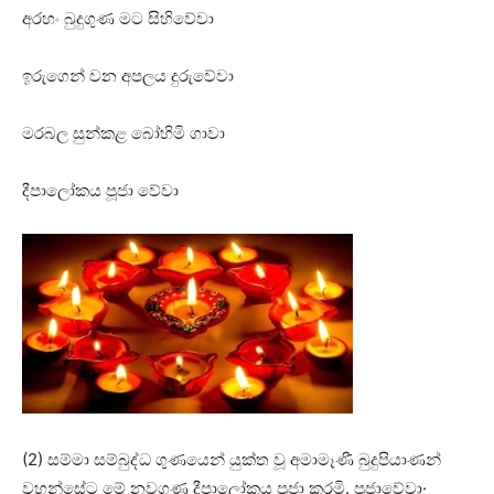
අරහං බුදුගුණ මට සිහිවේවා
ඉරුගෙන් වන අපලය දුරුවේවා
මරබල සුන්කළ බෝහිමි ගාවා
දීපාලෝකය පූජා වේවා
(2) සම්මා සම්බුද්ධ ගුණයෙන් යුක්‌ත වූ අමාමෑණී බුදුපියාණන්
වහන්සේට මේ නවගුණ දීපාලෝකය පූජා කරමි. පූජාවේවා·