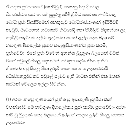
ඒ සඳහා පුරපක්‍ෂයේ (කෙම්මුර) සෙනසුරාදා දිනවල
විහාරස්‌ථානයට ගොස්‌ සුපුරුදු පරිදි ත්‍රිවිධ චෛත්‍ය ආශිර්වාද,
බෝධි පූජා සිදුකිරීමෙන් අනතුරුව බෝධිරාජයාණන් ඉදිරිපිටදී
නැවුම්, මැටිපහන් නවයකට නිවසේදී ඉතා පිරිසිදුව සිඳගන්නා ලද
තැඹිලිතෙල් දමා දල්වා දැල්වෙන පහන් දැල්ල දෙස බලා මේ
නවගුණ දීපාලෝක පූජාව සම්බුදුපියාණන්ට පූජා කරමි,
පූජාවේවා· එසේ පූජා වීමෙන් අනන්ත බුදුගුණ බලයෙන් මටත්,
මගේ පවුලේ සියලු දෙනාටත් නවග්‍රහ දෝෂ නිසා ඇතිව
තිබෙන්නාවූ සියලු පීඩා දුරුවී සෙත සහනය උදාවේවායි
අධිෂ්ඨානපූර්වකව පවුලේ සැමට ඇති බාධක එකින් එක මතක්‌
කරමින් මෙලෙස ඉල්ලා සිටින්න.
(1) අරහං නම්වූ ගුණයෙන් යුක්‌ත වූ අමාමෑණී බුදුපියාණන්
වහන්සේට මේ නවගුණ දීපාලෝකය පූජා කරමි. පූජාවේවා· අරහං
නම් වූ බුදුගුණ තෙද බලයෙන් ඉරුගේ අපලය දුරුවී සියලු යහපත
උදාවේවා·