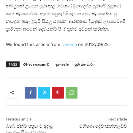
නවග්‍රයන් උදෙසා පූජා කළ නවගුණ දීපාලෝක පූජාවේ බුදුගුණ
තෙද බලයෙන් මා ඇතුළු පවුලේ සියලු දෙනාට බලපාන්නා වූ
නවග්‍රහ අපල දුරුවී සියලු යහපත, ආරක්‌ෂාව දියුණුව උදාවේවා·යි
ප්‍රාර්ථනා කරමින් දෙවියන්ට පිං දී පූජාව අවසන් කරන්න.
We found this article from
Divaina
on 2013/09/22.
TAGS
©Hevawasam D
ග්‍රහ දෝෂ
පූජා සහ ගාථා
Previous article
Next article
ඔබේ ජන්ම පත්‍රය ට අදාළ
විභීෂණ දේව කන්නලව්ව
පලාඵල පිළිබඳව සරල