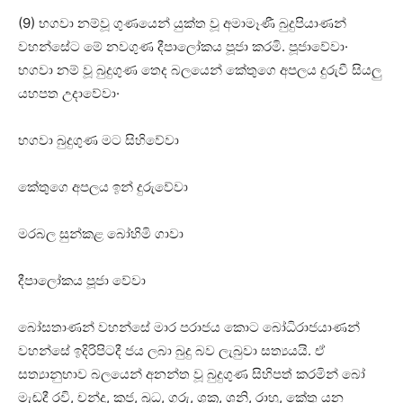
(9) භගවා නම්වූ ගුණයෙන් යුක්‌ත වූ අමාමෑණී බුදුපියාණන්
වහන්සේට මේ නවගුණ දීපාලෝකය පූජා කරමි. පූජාවේවා·
භගවා නම් වූ බුදුගුණ තෙද බලයෙන් කේතුගෙ අපලය දුරුවී සියලු
යහපත උදාවේවා·
භගවා බුදුගුණ මට සිහිවේවා
කේතුගෙ අපලය ඉන් දුරුවේවා
මරබල සුන්කළ බෝහිමි ගාවා
දීපාලෝකය පූජා වේවා
බෝසතාණන් වහන්සේ මාර පරාජය කොට බෝධිරාජයාණන්
වහන්සේ ඉදිරිපිටදී ජය ලබා බුදු බව ලැබුවා සත්‍යයයි. ඒ
සත්‍යානුභාව බලයෙන් අනන්ත වූ බුදුගුණ සිහිපත් කරමින් බෝ
මැඬදී රවි, චන්ද්‍ර, කුජ, බුධ, ගුරු, ශුක්‍ර, ශනි, රාහු, කේතු යන