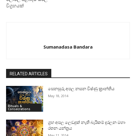
විග්‍රහයක්‌
Sumanadasa Bandara
RELATED ARTICLES
සෙනසුරු අපල නසන විෂ්ණු ක්‍රාන්තිය
May 18, 2014
Rituals &
Consecrations
ග්‍රහ අපල ලෙඩදුක්‌ නැති බැරිකම් දුරලන මහා
රතන යන්ත්‍රය
May 11, 2014