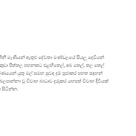
තිනි මෑණියන් ඇතුළු දේවතා මණ්‌ඩලයේ සියලු දෙවියන්
ැකි කුඩා පිත්තල පහනකට එළඟිතෙල්, අබ තෙල්, තල තෙල්
ිධ වර්ණයෙන් යුතු මල් සමඟ සුවඳ දුම් පූජාකර පහත සඳහන්
බලපාන්නා වූ විවාහ බාධාව දුරුකර යහපත් විවාහ දිවියක්‌
 සිටින්න.