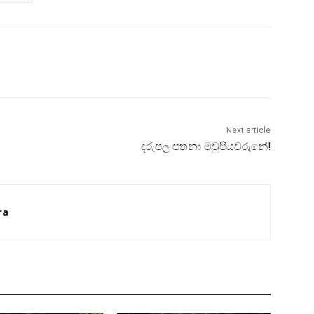
Next article
දරුපල පතනා මවුපියවරුනේ!
ra