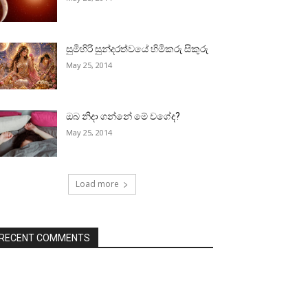
සුමිහිරි සුන්දරත්වයේ හිමිකරු සිකුරු
May 25, 2014
ඔබ නිදා ගන්නේ මේ වගේද?
May 25, 2014
Load more
RECENT COMMENTS