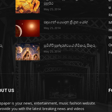
මුහුර්ථ
si
May 25, 2014
Ri
M
සඳුගෙන් යෙදෙන ත්‍රි ග්‍රහ යෝග
May 25, 2014
H
W
O
රු
සුමිහිරි සුන්දරත්වයේ හිමිකරු සිකුරු
May 25, 2014
Fe
OUT US
F
paper is your news, entertainment, music fashion website.
rovide you with the latest breaking news and videos