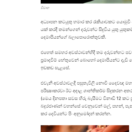
විවාහ
අධ්‍යාපන කටයුතු හමාර කර රැකියාවකට යොමුවී 
යක්‌ කරදී තමන්ගෙන් දරුවන්ට සිදුවිය යුතු යුත
දෙමාපියන්ගේ බලාපොරොත්තුවකි.
එහෙත් සමහර අවස්‌ථාවන්හිදී තම දරුවන්හට පවති
ප්‍රමාදවීම් හේතුවෙන් බොහෝ දෙමාපියන්ට දැඩි 
ඉඩකඩ සැළසේ.
එවැනි අවස්‌ථාවලදී පසුතැවිලි නොවී දෛවඥ මහ
පරීක්‍ෂාකරවා ඊට අදාළ ශාන්තිකර්ම සිදුකරන 
(මෙය දිනපතා සවස හිරු බැසීමට විනාඩි 12 කට ප්‍
බදුරජාණන් වහන්සේ වෙනුවෙන් මල්, පහන්, පැන්
කර දෙවියන්ට පිං අනුමෝදන් කරන්න.