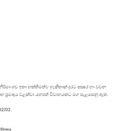
න් නිර්මාංශව ඉතා භක්‌තිමත්ව හැකිතාක්‌ දුරට අක්‍ෂර හා වචන
හ ප්‍රමාදය වළක්‌වා යහපත් විවාහයකට මග සැළසෙනු ඇත.
02/02.
විවාහය