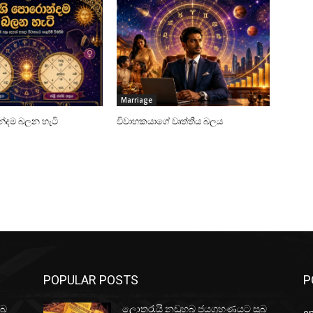
Marriage
්දම බලන හැටි
විවාහකයාගේ වෘත්තීය බලය
POPULAR POSTS
P
ුබ
ලොතරැයි නඩුහබ ජයග්‍රහණයට සුබ
e