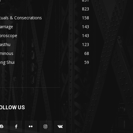
823
tuals & Consecrations
158
arriage
143
oroscope
143
asthu
123
minous
68
ng Shui
59
OLLOW US