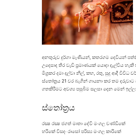
අනතුරුව දුර්ගා මෑණියන්, කතරගම දෙවියන් පත්
උදෙසාද තිර වැඩි ප්‍රමාණයක්‌ යොදා දැල්විය හ
මිශ්‍රකර දමා දල්වා නිල්, කහ, රතු, සුදු ආදී විව
ස්‌තෝත්‍රය 21 වර බැගින් ගායනා කර තම දරුවාට 
ගතකිරීමට අවශ්‍ය පසුබිම සලසා දෙන මෙන් ඉල්ලා
ස්‌තෝත්‍රය
රක්‍ෂ රක්‍ෂ ජගත් මාතා දේවි මංගල චණ්‌ඩිකේ
හරිකේ විසදං රාසෝ පරිස්‍ය මංගල කාරිකේ