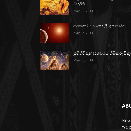
මුහුර්ථ
May 25, 2014
සඳුගෙන් යෙදෙන ත්‍රි ග්‍රහ යෝග
May 25, 2014
සුමිහිරි සුන්දරත්වයේ හිමිකරු සිකු
May 25, 2014
AB
News
We p