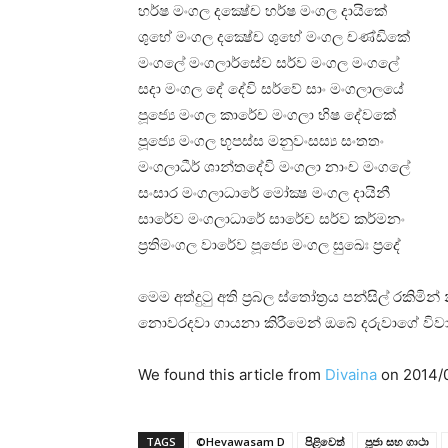
හර්ෂ මංගල දක්‍ෂේච හර්ෂ මංගල දායිකේ
ශුභේ මංගල දක්‍ෂේච ශුභේ මංගල චණ්‌ඩිකේ
මංගලේ මංගලාර්සේව සර්ව මංගල මංගලේ
සදා මංගල දේ දේවි සර්වේ සාං මංගලාලයේ
පූජ්‍යෙ මංගල කාරේච මංගලා භිෂ දේවකේ
පූජ්‍යෙ මංගල භූපස්‌ස මනුවංසස්‍ය සංතතං
මංගලාධීර් ශාන්තදේවි මංගලා නාංච මංගලේ
සංසාර මංගලාධාරේ මෝක්‍ෂ මංගල දායිනී
සාරේව මංගලාධාරේ සාරේච සර්ව කර්මනං
ප්‍රතිමංගල වාරේව පූජ්‍යෙ මංගල සුඛෙඃ ප්‍රදේ
මෙම අත්දුටු අති ප්‍රබල ස්‌තෝත්‍රය පන්සිල් රකිමි
නොවරදවා ගායනා කිරීමෙන් ඔබේ දරුවාගේ විවා
We found this article from
Divaina
on 2014/
TAGS
©Hevawasam D
පිළිවෙත්
පූජා සහ ගාථා