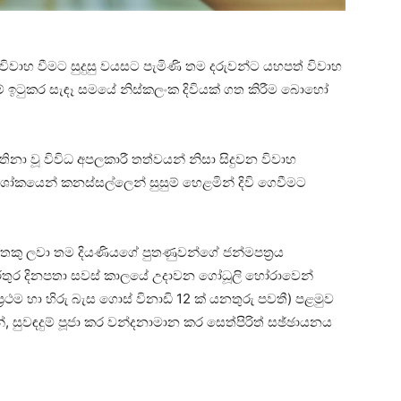
විවාහ වීමට සුදුසු වයසට පැමිණි තම දරුවන්ට යහපත් විවාහ
ුකම් ඉටුකර සැඳෑ සමයේ නිස්‌කලංක දිවියක්‌ ගත කිරීම බොහෝ
නා වූ විවිධ අපලකාරී තත්වයන් නිසා සිදුවන විවාහ
ශෝකයෙන් කනස්‌සල්ලෙන් සුසුම් හෙළමින් දිවි ගෙවීමට
තකු ලවා තම දියණියගේ පුතණුවන්ගේ ජන්මපත්‍රය
අතරතුර දිනපතා සවස්‌ කාලයේ උදාවන ගෝධූලි හෝරාවෙන්
රථම හා හිරු බැස ගොස්‌ විනාඩි 12 ක්‌ යනතුරු පවතී) පළමුව
, සුවඳදුම් පූජා කර වන්දනාමාන කර සෙත්පිරිත් සඡ්ඡායනය