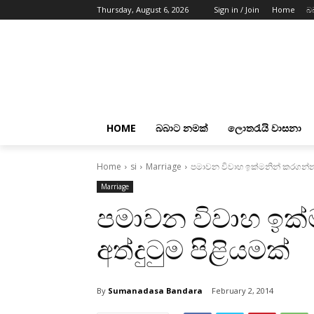
Thursday, August 6, 2026
Sign in / Join
Home
බ
HOME
බබාට නමක්
ලොතරැයි වාසනා
Home
si
Marriage
පමාවන විවාහ ඉක්‌මනින් කරගන්න අ
Marriage
පමාවන විවාහ ඉක්
අත්දුටුම පිළියමක්‌
By
Sumanadasa Bandara
February 2, 2014