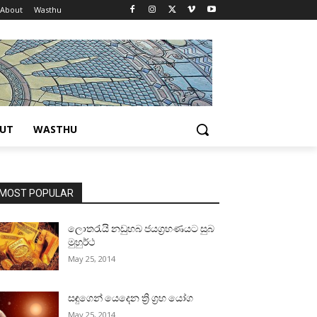
About
Wasthu
UT
WASTHU
MOST POPULAR
ලොතරැයි නඩුහබ ජයග්‍රහණයට සුබ
මුහුර්ථ
May 25, 2014
සඳුගෙන් යෙදෙන ත්‍රි ග්‍රහ යෝග
May 25, 2014