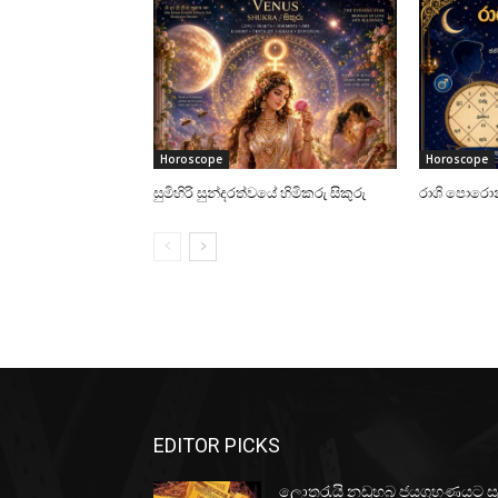
Horoscope
Horoscope
සුමිහිරි සුන්දරත්වයේ හිමිකරු සිකුරු
රාශි පොරොන
EDITOR PICKS
ලොතරැයි නඩුහබ ජයග්‍රහණයට ස