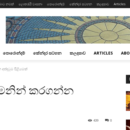
බාට නමක්
ලොතරැයි වාසනා
පොරොන්දම්
කේන්දර සටහන
කලදසාව
Articles
පොරොන්දම්
කේන්දර සටහන
කලදසාව
ARTICLES
ABO
ත්දුටුම පිළියමක්‌
‌මනින් කරගන්න
439
0