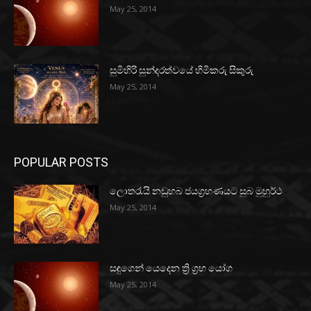
May 25, 2014
සුමිහිරි සුන්දරත්වයේ හිමිකරු සිකුරු
May 25, 2014
POPULAR POSTS
ලොතරැයි නඩුහබ ජයග්‍රහණයට සුබ මුහුර්ථ
May 25, 2014
සඳුගෙන් යෙදෙන ත්‍රි ග්‍රහ යෝග
May 25, 2014