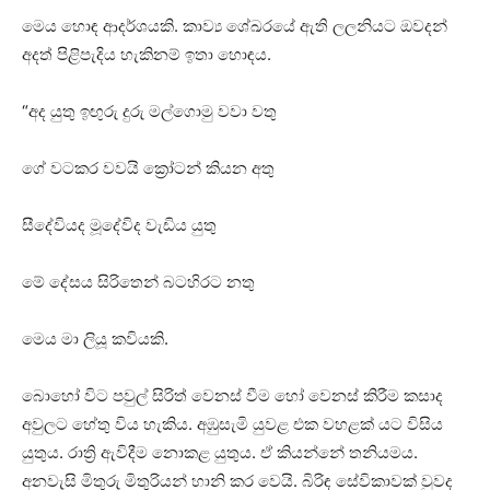
මෙය හොඳ ආදර්ශයකි. කාව්‍ය ශේඛරයේ ඇති ලලනියට ඔවදන්
අදත් පිළිපැදිය හැකිනම් ඉතා හොඳය.
“අද යුතු ඉඟුරු දුරු මල්ගොමු වවා වතු
ගේ වටකර වවයි ක්‍රෝටන් කියන අතු
සීදේවියද මූදේවිද වැඩිය යුතු
මේ දේසය සිරිතෙන් බටහිරට නතු
මෙය මා ලියූ කවියකි.
බොහෝ විට පවුල් සිරිත් වෙනස්‌ වීම හෝ වෙනස්‌ කිරීම කසාද
අවුලට හේතු විය හැකිය. අඹුසැමි යුවළ එක වහළක්‌ යට විසිය
යුතුය. රාත්‍රි ඇවිදීම නොකළ යුතුය. ඒ කියන්නේ තනියමය.
අනවැසි මිතුරු මිතුරියන් හානි කර වෙයි. බිරිඳ සේවිකාවක්‌ වුවද