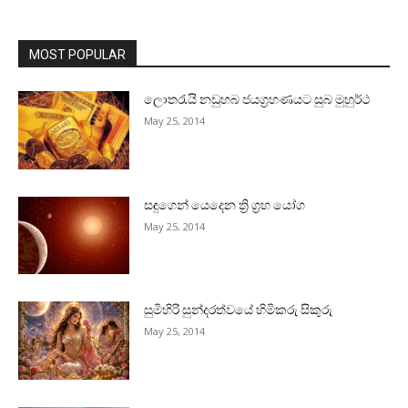
MOST POPULAR
ලොතරැයි නඩුහබ ජයග්‍රහණයට සුබ මුහුර්ථ
May 25, 2014
සඳුගෙන් යෙදෙන ත්‍රි ග්‍රහ යෝග
May 25, 2014
සුමිහිරි සුන්දරත්වයේ හිමිකරු සිකුරු
May 25, 2014