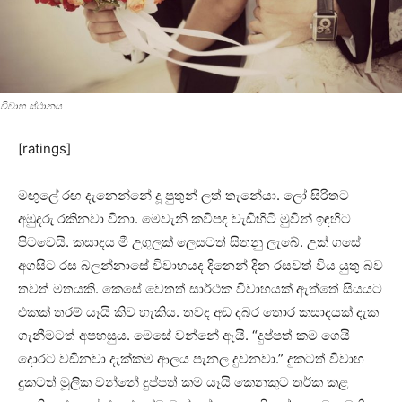
විවාහ ස්‌ථානය
[ratings]
මඟුලේ රඟ දැනෙන්නේ දූ පුතුන් ලත් තැනේයා. ලෝ සිරිතට
අඹුදරු රකිනවා විනා. මෙවැනි කවිපද වැඩිහිටි මුවින් ඉඳහිට
පිටවෙයි. කසාදය මී උගුලක්‌ ලෙසටත් සිතනු ලැබේ. උක්‌ ගසේ
අගසිට රස බලන්නාසේ විවාහයද දිනෙන් දින රසවත් විය යුතු බව
තවත් මතයකි. කෙසේ වෙතත් සාර්ථක විවාහයක්‌ ඇත්තේ සියයට
එකක්‌ තරම් යෑයි කිව හැකිය. තවද අඬ දබර තොර කසාදයක්‌ දැක
ගැනීමටත් අපහසුය. මෙසේ වන්නේ ඇයි. “දුප්පත් කම ගෙයි
දොරට වඩිනවා දැක්‌කම ආලය පැනල දුවනවා.” දුකටත් විවාහ
දුකටත් මූලික වන්නේ දුප්පත් කම යෑයි කෙනකුට තර්ක කළ