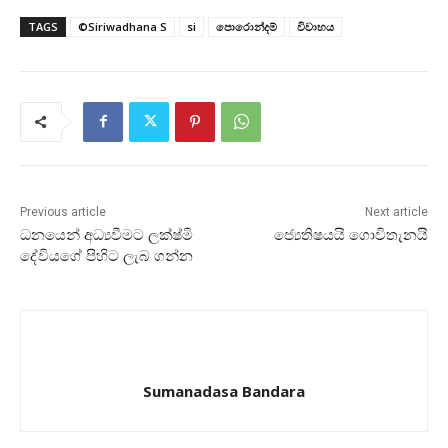
TAGS
©Siriwadhana S
si
පොරොන්දම්
විවාහය
Previous article
Next article
ධනයෙන් අධ්‍යවීමට ලක්‌ෂ්මි
ජ්‍යෙතිෂයයි ගොවිතැනයි
දේවියගේ පිහිට ලැබ ගන්න
Sumanadasa Bandara