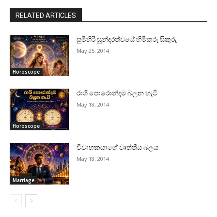
RELATED ARTICLES
සුමිහිරි සුන්දරත්වයේ හිමිකරු සිකුරු
May 25, 2014
Horoscope
රාශි පොරොන්දම බලන හැටි
May 18, 2014
Horoscope
විවාහකයාගේ වෘත්තීය බලය
May 18, 2014
Marriage