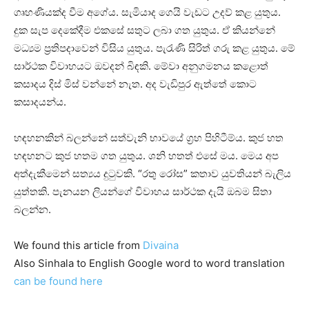
ගෘහණියක්‌ද වීම අගේය. සැමියාද ගෙයි වැඩට උදව් කළ යුතුය.
දුක සැප දෙකේදීම එකසේ සතුට ලබා ගත යුතුය. ඒ කියන්නේ
මධ්‍යම ප්‍රතිපදාවෙන් විසිය යුතුය. පැරැණි සිරිත් ගරු කළ යුතුය. මේ
සාර්ථක විවාහයට ඔවදන් බිඳකි. මේවා අනුගමනය කළොත්
කසාදය දිස්‌ මිස්‌ වන්නේ නැත. අද වැඩිපුර ඇත්තේ කොට
කසාදයන්ය.
හඳහනකින් බලන්නේ සත්වැනි භාවයේ ග්‍රහ පිහිටීම්ය. කුජ හත
හඳහනට කුජ හතම ගත යුතුය. ශනි හතත් එසේ මය. මෙය අප
අත්දැකීමෙන් සත්‍යය දුටුවකි. “රතු රෝස” කතාව යුවතියන් බැලිය
යුත්තකි. පැනයන ලියන්ගේ විවාහය සාර්ථක දැයි ඔබම සිතා
බලන්න.
We found this article from
Divaina
Also Sinhala to English Google word to word translation
can be found here