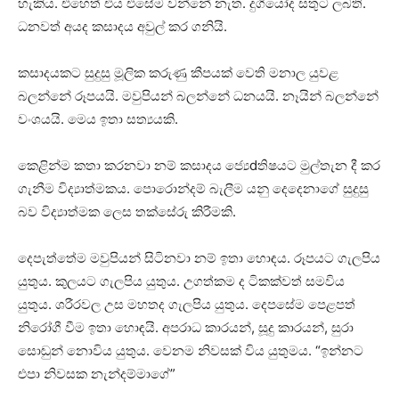
හැකිය. එහෙත් එය එසේම වන්නේ නැත. දුගියෝද සතුට ලබති.
ධනවත් අයද කසාදය අවුල් කර ගනියි.
කසාදයකට සුදුසු මූලික කරුණු කීපයක්‌ වෙති මනාල යුවළ
බලන්නේ රූපයයි. මවුපියන් බලන්නේ ධනයයි. නෑයින් බලන්නේ
වංශයයි. මෙය ඉතා සත්‍යයකි.
කෙළින්ම කතා කරනවා නම් කසාදය ජ්‍යෙdතිෂයට මුල්තැන දී කර
ගැනීම විද්‍යාත්මකය. පොරොන්දම් බැලීම යනු දෙදෙනාගේ සුදුසු
බව විද්‍යාත්මක ලෙස තක්‌සේරු කිරීමකි.
දෙපැත්තේම මවුපියන් සිටිනවා නම් ඉතා හොඳය. රූපයට ගැලපිය
යුතුය. කුලයට ගැලපිය යුතුය. උගත්කම ද ටිකක්‌වත් සමවිය
යුතුය. ශරීරවල උස මහතද ගැලපිය යුතුය. දෙපසේම පෙළපත්
නිරෝගී වීම ඉතා හොඳයි. අපරාධ කාරයන්, සූදු කාරයන්, සුරා
සොඬුන් නොවිය යුතුය. වෙනම නිවසක්‌ විය යුතුමය. “ඉන්නට
එපා නිවසක නැන්දම්මාගේ”