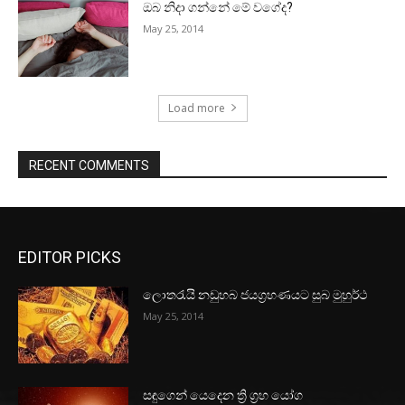
ඔබ නිදා ගන්නේ මේ වගේද?
May 25, 2014
Load more
RECENT COMMENTS
EDITOR PICKS
ලොතරැයි නඩුහබ ජයග්‍රහණයට සුබ මුහුර්ථ
May 25, 2014
සඳුගෙන් යෙදෙන ත්‍රි ග්‍රහ යෝග