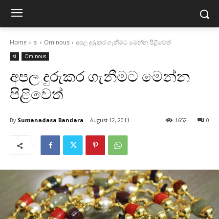
Home
si
Ominous
අපල දුරුකර ගැනීමට මෙන්න පිළිවෙත්
si
Ominous
අපල දුරුකර ගැනීමට මෙන්න
පිළිවෙත්
By
Sumanadasa Bandara
August 12, 2011
1652
0