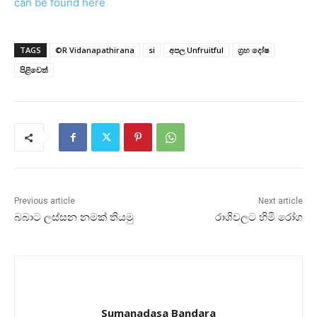
can be found here
TAGS
©R Vidanapathirana
si
අපල Unfruitful
ග්‍රහ දෝෂ
පිළිවෙත්
Previous article
Next article
බබාට ලස්‌සන නමක්‌ තියමු
රාශිවලට හිමි රෝග
Sumanadasa Bandara