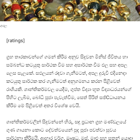
අපල
[ratings]
ග්‍රහ තාරකාවන්ගේ ගමන් කිරීම අනුව සිදුවන මිනිස්‌ ජීවිතය හා
සම්බන්ධ කටයුතු සාර්ථක වීම සහ අසාර්ථක වීම ඵල සහ අපල
ලෙස සැලකේ. සඵලයන් රඳවා ගැනීමටත්, අපල දුරුවී එදිනෙදා
කටයුතු සාර්ථක කර ගැනීමටත් අනුගමනය කරන පිළිවෙත්
රාශියකි. ශාන්තිකර්මවල යෙදීම, ගුප්ත විද්‍යා භූත විද්‍යාධරයන්ගේ
පිහිට ලැබීම, බෝධි පූජා පැවැත්වීම, සෙත් පිරිත් සඡ්Cධායනය
කිරීම මේ පිළිවෙත් අතර විශේෂ වෙයි.
ශාන්තිකර්මවලින් සිදුවන්නේ හිරු, සඳු ප්‍රධාන ග්‍රහ මණ්‌ඩලයේ
ගුණ ගායනා කොට දේවත්වයෙන් පුද පූජා පවත්වා සුවය
ප්‍රාර්ථනා කිරීමයි. ආහාර වර්ග, ඖෂධ, මස්‌, මාළු සහ සතුන් යොදා