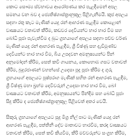
කොට සෞම්‍ය ස්‌වභාවය ආරෝපණය කර පැළඳීමෙන් අපල
සමනය වන බව ද ජ්‍යෙතිෂ්ශාස්‌ත්‍රානුකූල පිළිගැනීමයි. කුජ අපලය
සඳහා රතු කැට මැණික්‌ යෙදූ රන් ආභරණ පැළඳීම කොළොන්
වෘක්‍ෂයට වතාවත් කිරීම, කඩවර දෙවියන්ට භාර හාර වීම සහ
බෝධි පූජා පැවැත්වීම ද බුධ ග්‍රහයාගේ අපලය සඳහා පච්ච වර්ණ
මැණික්‌ යෙදූ රන් ආභරණ පැළඳීම, ශ්‍රී විෂ්ණු සහ දැඩිමුණ්‌ඩ
දෙවියන්ට භාර හාර වීම, බිය උපදවන අමනුෂ්‍යයන්ට පින්
අනුමෝදන් කිරීම, සෙත් කවි ගායනය, කොහොඹ ගසට වතාවත්
කිරීම, බුදුරජාණන් වහන්සේ උදෙසා පුද පූජා කිරීම ද ගුරු
ග්‍රහයාගේ අපලයට පුෂ්පරාග මැණික්‌ සහිත රන් ආභරණ පැළඳීම,
ශ්‍රී විෂ්ණු මහා බ්‍රහ්ම දෙවිවරුන් උදෙසා භාර හාර වීම, බෝ
වෘක්‍ෂයට වතාවත් කිරීම, අමනුෂ්‍යයන්ට පින්දීම සහ බෝධි පූජා
සිදු කිරීම ද ජ්‍යෙතිෂ්ශාස්‌ත්‍රානුකූල පිළිවෙත් අතර වෙයි.
සිකුරු ග්‍රහයාගේ අපලයට සුදු මිශ්‍ර නිල් පාට මැණික්‌ යෙදූ රන්
ආභරණ පැළඳීම, පත්තිනි දේව මාතාවට භාරවීම, කරඳ වෘක්‍ෂයට
වතාවත් කිරීම, සෙත් කවි කියවීම, කිරි මව්වරුන්ට සංග්‍රහ කිරීම,