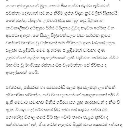
ගෙන අමනුෂ්‍යයන් මුළා කොට බිය ගන්වා එළවා දැමීමෙන්
පවත්නා දොෂයන් සමනය කිරීම ගුප්ත විද්‍යා ක්‍රමවලින් සිදුකරයි.
මෙම මන්ත්‍ර ශ්ලෝක උච්චාරණය සහ පුද තටු පිළිගෙන
තාවකාලිකව අමනුෂ්‍ය පිරිස්‌ මර්දනය වුවද නැවත ඉස්‌මතු වන
අවස්‌ථා ද ඇත. මේ සියලු පිළිවෙත්වලට වඩා සාර්ථක ක්‍රමය
වන්නේ මහාර්ඝ වූ රත්නයන් තම ජීවිතයට ආභරණයක්‌ ලෙස
සලකා පැළඳීමයි. මෙම ආභරණ පැළඳීමෙන් වාසනා ගුණ
උදාවන්නේ පළඳින තැනැත්තාගේ ගුණ වැඩිවන තරමටය. එවිට
මහාර්ඝ වූ මාණික්‍ය රත්නය ඔප වැටෙන්නා සේ ජීවිතය ද
ආලෝකමත් වෙයි.
පද්මරාග, පුෂ්පරාග හා වෛරෝඩි ලෙස අප සලකනු ලබන්නේ
ස්‌වභාවික සම්පත්ය. පංච මහා භූතයන්ගේ සංකලනයෙන් නිම වී
ඇති මේවාට සමානව මිනිස්‌ ශරීරය සහ ග්‍රහ තාරකාවන් ද නිම වී
ඇත. විශාල ගල් පර්වතයේ සිට කුඩා පස්‌ කැටය දක්‌වා රළු,
ගොරෝසු විශාල ගසේ සිට කු==ඩාම තෘණ පැළය දක්‌වා ද
සත්ත්වයාගේ දත්, නිය රෝම ඇතුළුව සියුම් මාංශ කොටස්‌ දක්‌වා ද