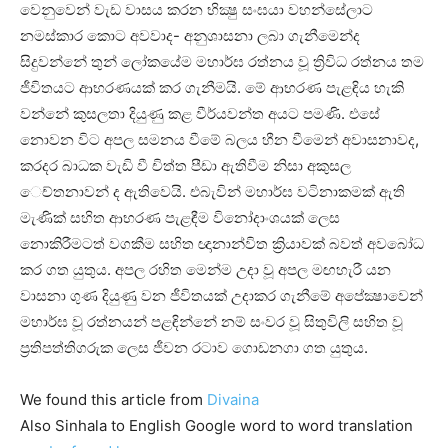
වෙනුවෙන් වැඩ වාසය කරන භික්‍ෂු සංඝයා වහන්සේලාට
නමස්‌කාර කොට අවවාද- අනුශාසනා ලබා ගැනීමෙන්ද
සිදුවන්නේ තුන් ලෝකයේම මහාර්ඝ රත්නය වූ ත්‍රිවිධ රත්නය තම
ජීවිතයට ආභරණයක්‌ කර ගැනීමයි. මේ ආභරණ පැළඳිය හැකි
වන්නේ කුසලතා දියුණු කළ වීර්යවන්ත අයට පමණි. එසේ
නොවන විට අපල සමනය වීමේ බලය හීන වීමෙන් අවාසනාවද,
කරදර බාධක වැඩි වී චිත්ත පීඩා ඇතිවීම නිසා අකුසල
ෙච්තනාවන් ද ඇතිවෙයි. එබැවින් මහාර්ඝ වටිනාකමක්‌ ඇති
මැණික්‌ සහිත ආභරණ පැළඳීම විනෝදාංශයක්‌ ලෙස
නොකිරීමටත් වගකීම සහිත ඥානාන්විත ක්‍රියාවක්‌ බවත් අවබෝධ
කර ගත යුතුය. අපල රහිත මෙන්ම උදා වූ අපල මඟහැරී යන
වාසනා ගුණ දියුණු වන ජීවිතයක්‌ උදාකර ගැනීමේ අපේක්‍ෂාවෙන්
මහාර්ඝ වූ රත්නයන් පළඳින්නේ නම් සංවර වූ සිතුවිලි සහිත වූ
ප්‍රතිපත්තිගරුක ලෙස ජීවන රටාව ගොඩනගා ගත යුතුය.
We found this article from
Divaina
Also Sinhala to English Google word to word translation