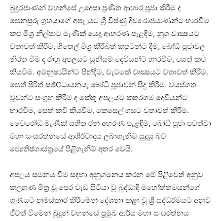
බුදුරජාණන් වහන්සේ උදෙසා ප්‍රණීත ආහාර පූජා කිරීම ද
සෙනසුරු ග්‍රහයාගේ අපලයට ශ්‍රී විෂ්ණු දිව්‍ය රාජයාණන්ට භාරවීම
කළු මිශ්‍ර නිල්පාට මැණික්‌ යෙදූ ආභරණ පැළඳීම, නුග වෘක්‍ෂයට
වතාවත් කිරීම, ගිතෙල් මිශ්‍ර කිරිබත් කපුටන්ට දීම, බෝධි පූජාවල
නිරත වීම ද රාහු අපලයට සූනියම් දෙවියන්ට භාරවීම, සෙත් කවි
කියවීම. අමනුෂ්‍යයින්ට පින්දීම, වැටකේ වෘක්‍ෂයට වතාවත් කිරීම.
සෙත් පිරිත් සඡ්Cධායනය, බෝධි පූජාවන් සිදු කිරීම. වයස්‌ගත
වූවන්ට සංග්‍රහ කිරීම ද කේතු අපලයට කතරගම දෙවියන්ට
භාරවීම, සෙත් කවි කියවීම, කෙසෙල් ගසට වතාවත් කිරීම.
වෛරෝඩි මැණික්‌ සහිත රන් අභරණ පැළඳීම, බෝධි පූජා පවත්වා
මහා සංඝරත්නයේ ආශිර්වාදය ලබාගැනීම සුදුසු බව
ජ්‍යෙතිෂ්ශාස්‌ත්‍රයේ පිළිගැනීම් අතර වෙයි.
අපලය සමනය වීම සඳහා අනුගමනය කරන මේ පිළිවෙත් අනුව
කල්‍යාණ මිත්‍ර වූ පෙර වැඩ සිටියා වූ බුද්ධාදී මහෝත්තමයන්ගේ
ගුණයට නමස්‌කාර කිරීමෙන් දේශනා කළා වූ ශ්‍රී සද්ධර්මයට අනුව
ජීවත් වීමෙන් බුදුන් වහන්සේ ප්‍රමුඛ ආර්ය මහා සංඝරත්නය