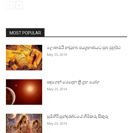
MOST POPULAR
ලොතරැයි නඩුහබ ජයග්‍රහණයට සුබ මුහුර්ථ
May 25, 2014
සඳුගෙන් යෙදෙන ත්‍රි ග්‍රහ යෝග
May 25, 2014
සුමිහිරි සුන්දරත්වයේ හිමිකරු සිකුරු
May 25, 2014