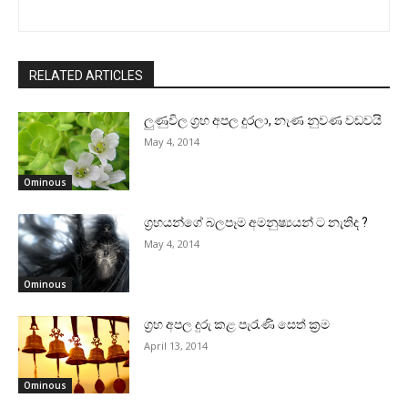
RELATED ARTICLES
ලුණුවිල ග්‍රහ අපල දුරලා, නැණ නුවණ වඩවයි
May 4, 2014
Ominous
ග්‍රහයන්ගේ බලපෑම අමනුෂ්‍යයන් ට නැතිද ?
May 4, 2014
Ominous
ග්‍රහ අපල දුරු කළ පැරැණි සෙත් ක්‍රම
April 13, 2014
Ominous