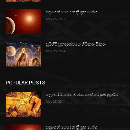
සඳුගෙන් යෙදෙන ත්‍රි ග්‍රහ යෝග
May 25, 2014
සුමිහිරි සුන්දරත්වයේ හිමිකරු සිකුරු
May 25, 2014
POPULAR POSTS
ලොතරැයි නඩුහබ ජයග්‍රහණයට සුබ මුහුර්ථ
May 25, 2014
සඳුගෙන් යෙදෙන ත්‍රි ග්‍රහ යෝග