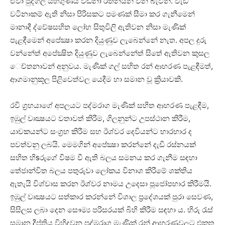
ඒවා පුද්ගල යහගුණය වඩනා රත්නයන් වන බැවිනි. වැඩි
වටිනාකම් ඇති නිසා පිරිසකට පමණක්‌ සීමා කර ගැනීමෙන්
මානාදී ද්වේෂසහිත ලෝභ සිතුවිලි ඇතිවන නිසා මැණික්‌
පැළඳීමෙන් අපේක්‍ෂා කරන දියුණුව ලැබෙන්නේ නැත. අපල දුරු
වන්නේත් අපේක්‍ෂිත දියුණුව ලැබෙන්නේත් සිතේ ඇතිවන කුසල
ෙච්තනාවන් අනුවය. මැණික්‌ ගල් සහිත රන් ආභරණ පැළඳීමත්,
ආගමානුකූල පිළිවෙත්වල යෙදීම හා සමාන වූ ක්‍රියාවකි.
රවි ග්‍රහයාගේ අපලයට පද්මරාග මැණික්‌ සහිත ආභරණ පැළඳීම,
ඉඹුල් වෘක්‍ෂයට වතාවත් කිරීම, ගිලනුන්ට උපස්‌ථාන කිරීම,
යාචකයන්ට සංග්‍රහ කිරීම සහ ඊශ්වර දෙවියන්ට භාරහාර ද
පවත්වනු ලබයි. මෙමගින් අපේක්‍ෂා කරන්නේ දැඩි රස්‌නයක්‌
සහිත හිsරුගේ විෂම වී ඇති බලය සමනය කර ගැනීම සඳහා
තේජාන්විත බලය පතුරුවා ලෝකය විනාශ කිරීමේ ශක්‌තිය
ඇතැයි විශ්වාස කරන ඊශ්වර නාමය උදෙසා පූජෝපහාර කිරීමයි.
ඉඹුල් වෘක්‍ෂයට සත්කාර කරන්නේ විශාල ප්‍රදේශයක්‌ පුරා සෙවණ,
සිසිලස ලබා දෙන සෞම්‍ය පරිසරයක්‌ බිහි කිරීම සඳහා ය. හිරු රැස්‌
සමාන දීප්තිය විහිදුවන පද්මරාග මැණික්‌ රන් ආභරණවලට එකතු