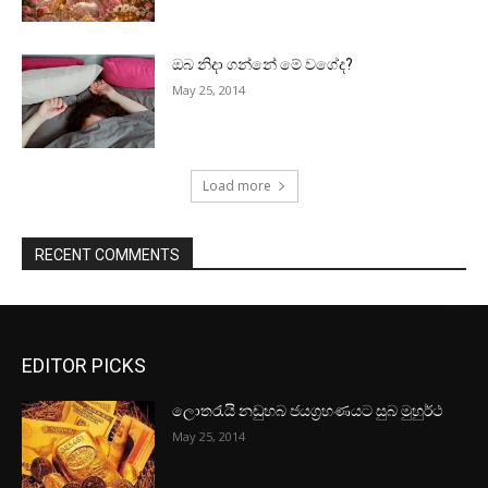
ඔබ නිදා ගන්නේ මේ වගේද?
May 25, 2014
Load more
RECENT COMMENTS
EDITOR PICKS
ලොතරැයි නඩුහබ ජයග්‍රහණයට සුබ මුහුර්ථ
May 25, 2014