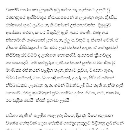
වගකීම් භාරගෙන යුතුකම් ඉටු කරන තැනැත්තාට උතුම් වූ
රත්නත්‍රයේ ආශිර්වාදය නිරායාසයෙන් ම ලැබෙනු ඇත. ත්‍රිsවිධ
රත්නයේ ගුණ ලැබිය හැකි වන්නේ උත්සාහවන්ත, දියුණුව
අපේක්‍ෂා කරන, සංවර සිතුවිලි ඇති අයට පමණි. එබඳු අය
නිහතමානී ගුණයෙන් යුත් සැහැල්ලු පැවතුම් ඇත්තෝ වෙති. ඒ
නිසාම කිසිවකුගේ ගර්හාවට ලක්‌ වන්නේ නැත. ඒ හේතුවෙන්
කිසිවකු රැවටීමට ද උත්සාහ නොකරයි. අයහපත් ක්‍රියාවලද
නොයෙදෙයි. මේ සත්පුරුෂ ගුණයන්ගෙන් යුක්‌තව මහාර්ඝ වූ
මාණික්‍ය රත්නයන් පළඳින තැනැත්තාට සුවය, වාසනා ගුණ,
පිරිවර සම්පත්, ධන ධාන්‍යාදි සම්පත්, දූ දරු නෑ පිරිවර සම්පත්
නිර්බාධකව ලැබෙනු ඇත. ගමන් බිමන්වලදී බිය තැති ගැනීම් ඇති
නොවේ. එබඳු ගුණවතුන් ප්‍රධානත්වය දරන නිවස, ගම, නගරය,
රට සශ්‍රීක වෙයි. කීර්ති ප්‍රශංසා ලබයි.
වටිනා මැණික්‌ පැළඳීම අපල දුරු වීමට, දියුණු වීමට බලපාන
විශේෂ හේතුවක්‌ ලෙස ජ්‍යෙතිෂ් ශාස්‌ත්‍රානුකූලව පිළිගනු ලබන්නේ