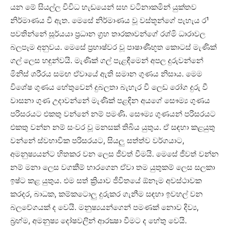
යන මේ සියල්ල විවිධ හැඩයෙන් සහ වටිනාකමින් යුක්‌තව
නිර්මාණය වී ඇත. මෙසේ නිර්මාණය වූ වස්‌තූන්ගේ පැහැය ර¹
පවතින්නේ සූර්යයා ප්‍රධාන ග්‍රහ තාරකාවන්ගේ රශ්මි ධාරාවල
බලපෑම අනුවය. මෙසේ ප්‍රභාෂ්වර වූ පාෂාණීභූත කොටස්‌ මැණික්‌
ගල් ලෙස හඳුන්වයි. මැණික්‌ ගල් පැළඳීමෙන් අපල දුරුවන්නේ
මිනිස්‌ ශරීරය සමඟ ඒවායේ ඇති සමාන ගුණය නිසාය. මෙම
විශේෂ ගුණය හේතුවෙන් දුබලතා බැහැර වී ලෙඩ රෝග දුරු වී
වාසනා ගුණ උදාවන්නේ මැණික්‌ පළඳින අයගේ සෞම්‍ය ගුණය
පරිසරයට එකතු වන්නේ නම් පමණි. සෞම්‍ය ගුණයන් පරිසරයට
එකතු වන්න නම් සංවර වූ මනසක්‌ තිබිය යුතුය. ඒ සඳහා කළයුතු
වන්නේ ස්‌වභාවික පරිසරයට, සියලු සත්ත්ව වර්ගයාට,
අමනුෂ්‍යයන්ට හිතකර වන ලෙස ජීවත් වීමයි. මෙසේ ජීවත් වන්න
නම් මනා ලෙස වගකීම් භාරගෙන ඒවා තම යුතුකම් ලෙස සලකා
ඉෂ්ට කළ යුතුය. එම සත් ක්‍රියාව ජීවිතයේ ඕනෑම අවස්‌ථාවක
කරදර, බාධක, කම්කටොලු දුරුකර ගැනීම සඳහා ඉවහල් වන
බලවේගයක්‌ ද වෙයි. මනුෂ්‍යයන්ගෙන් පමණක්‌ නොව දිව්‍ය,
බ්‍රහ්ම, අමනුෂ්‍ය දෝෂවලින් ආරක්‍ෂා වීමට ද හේතු වෙයි.