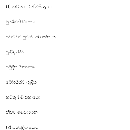
(1) නව නගර නිවසි දළහ
මුණ්‌ඩහි ධානො
පවර වර සුරින්දෝ නේතු තං
පුංCඳ රංසිං
පමුදිත මනසාතං
මෝදයිත්වා සුදිසං
භවතු මම සභායො
නිච්ච මෙවාරෙන
(2) සම්බුද්ධ භකත