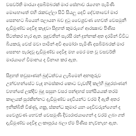
වසවර්ති මාරයා දසබිම්බරක්‌ මාර සේනාව රැගෙන පැමිණි
මොහොතේ එහි රැකවල්ලා සිටි සියලු දෙවි දේවතාවෝ මාර
සෙනඟට බියෙන් පලායන බව දුටු වෛශ්‍රවණ හෙවත් වෙසමුනි
දැඩිමුණ්‌ඩ දෙවිඳු කැඳවා සිදුහත් කුමරුගේ ආරක්‍ෂාව පිණිස
පිටත්කර හැර ඇත. සුදුවතින් සැරසී රන් දුන්නක්‌ අත දරමින් විවිධ
බියකරු වෙස්‌ මවා පාමින් අවි අමෝරා පැමිණි දසබිම්බරක්‌ මාර
සෙනඟ පැරදවූ දැඩිමුණ්‌ඩ දෙවිඳු මහ මෙර මත වූ වසවර්ති
මාරයාගේ විමානය ද විනාශ කර ඇත.
සිදුහත් තවුසාණන් බුද්ධත්වය ලැබීමෙන් අනතුරුව
උන්වහන්සේට වැඳ නමස්‌කාර කොට වැඩහිඳි කල්හි බුදුරජාණන්
වහන්සේ ලක්‌දිව බුදු සසුන වසර පන්දහස්‌ පන්සියයක්‌ තරම්
කාලයක්‌ සුරකින්නට දැඩිමුණ්‌ඩ දෙවියන්ට වරම් දී ඇති අතර
ඉනික්‌බිති විෂ්ණු, ශක්‍ර, ස්‌කන්ධ කුමාර යන දෙවිවරුන්ගෙන් ද
වෛශ්‍රවණ හෙවත් වෙසමුණි දිව්‍යරාජයාගෙන් ද වරම් ලබා ගත්
දැඩිමුණ්‌ඩ දෙවිඳු ලංකාපුරය බලා ඒම පිණිස නැව්නැඟ ඇත.