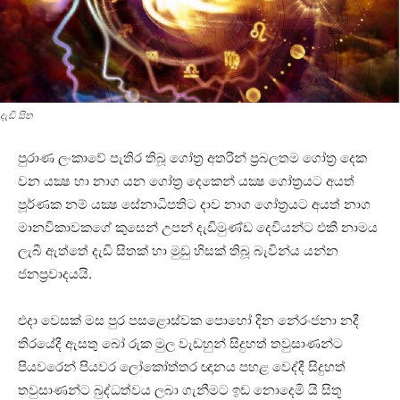
දැඩි සිත
පුරාණ ලංකාවේ පැතිර තිබූ ගෝත්‍ර අතරින් ප්‍රබලතම ගෝත්‍ර දෙක
වන යක්‍ෂ හා නාග යන ගෝත්‍ර දෙකෙන් යක්‍ෂ ගෝත්‍රයට අයත්
පූර්ණක නම් යක්‍ෂ සේනාධිපතිට දාව නාග ගෝත්‍රයට අයත් නාග
මානවිකාවකගේ කුසෙන් උපන් දැඩිමුණ්‌ඩ දෙවියන්ට එකී නාමය
ලැබී ඇත්තේ දැඩි සිතක්‌ හා මුඩු හිසක්‌ තිබූ බැවින්ය යන්න
ජනප්‍රවාදයයි.
එදා වෙසක්‌ මස පුර පසළොස්‌වක පොහෝ දින නේරංජනා නදී
තිරයේදී ඇසතු බෝ රුක මුල වැඩහුන් සිදුහත් තවුසාණන්ට
පියවරෙන් පියවර ලෝකෝත්තර ඥානය පහළ වෙද්දී සිදුහත්
තවුසාණන්ට බුද්ධත්වය ලබා ගැනීමට ඉඩ නොදෙමි යි සිතූ