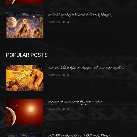
සුමිහිරි සුන්දරත්වයේ හිමිකරු සිකුරු
May 25, 2014
POPULAR POSTS
ලොතරැයි නඩුහබ ජයග්‍රහණයට සුබ මුහුර්ථ
May 25, 2014
සඳුගෙන් යෙදෙන ත්‍රි ග්‍රහ යෝග
May 25, 2014
සුමිහිරි සුන්දරත්වයේ හිමිකරු සිකුරු