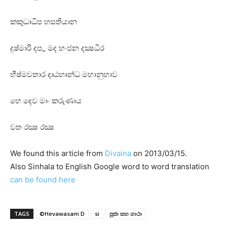
කකුධාධිප හසතියාන
දුෂ්මාරි දප_ මද භංජන දක්‍ෂධීර
භීෂ්මවතාර දෘඨහෘන්ධ මහානුභාව
හෙ දෙව මාං කරුණාය
වත රක්‍ෂ රක්‍ෂ
We found this article from
Divaina
on 2013/03/15.
Also Sinhala to English Google word to word translation
can be found here
TAGS
©Hevawasam D
si
පූජා සහ ගාථා