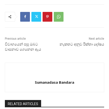
Previous article
Next article
විවාහයෙන් පසු ඔබට
නැකතට අනුව රික්‌තා දෝෂය
වාසනාව ගෙනෙන ඇය
Sumanadasa Bandara
RELATED ARTICLES