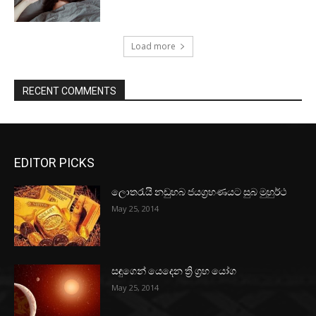
Load more
RECENT COMMENTS
EDITOR PICKS
ලොතරැයි නඩුහබ ජයග්‍රහණයට සුබ මුහුර්ථ
May 25, 2014
සඳුගෙන් යෙදෙන ත්‍රි ග්‍රහ යෝග
May 25, 2014