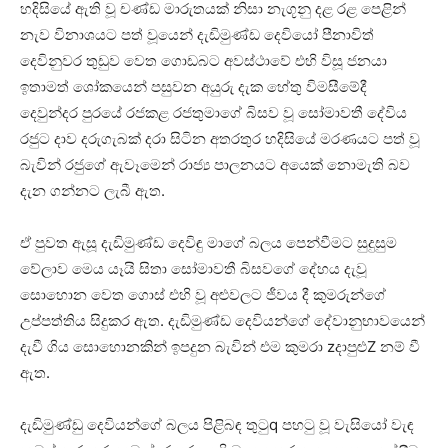
හදිසියේ ඇති වූ චණ්‌ඩ මාරුතයක්‌ නිසා නැගූනු දළ රළ පෙළින්
නැව විනාශයට පත් වූයෙන් දැඩිමුණ්‌ඩ දෙවියෝ පීනාවිත්
දෙවිනුවර තුඩුව වෙත ගොඩබට අවස්‌ථාවේ එහි විසූ ජනයා
ඉතාමත් ශෝකයෙන් පසුවන අයුරු දැක හේතු විමසීමේදී
දෙවුන්දර පුරයේ රජකළ රජතුමාගේ බිසව වූ සෝමාවතී දේවිය
රජුට දාව දරුගැබක්‌ දරා සිටින අතරතුර හදිසියේ මරණයට පත් වූ
බැවින් රජුගේ ඇවෑමෙන් රාජ්‍ය පාලනයට අයෙක්‌ නොමැති බව
දැන ගන්නට ලැබී ඇත.
ඒ පුවත ඇසූ දැඩිමුණ්‌ඩ දෙවිඳු මාගේ බලය පෙන්වීමට සුදුසුම
වේලාව මෙය යෑයි සිතා සෝමාවතී බිසවගේ දේහය දැවූ
සොහොන වෙත ගොස්‌ එහි වූ අළුවලට ජීවය දී කුමරුන්ගේ
උප්පත්තිය සිදුකර ඇත. දැඩිමුණ්‌ඩ දෙවියන්ගේ දේවානුභාවයෙන්
දැවී ගිය සොහොනකින් ඉපදුන බැවින් එම කුමරා zදාපුළුZ නම් වී
ඇත.
දැඩිමුණ්‌ඩු දෙවියන්ගේ බලය පිළිබඳ තුටුq පහටු වූ වැසියෝ වැඳ