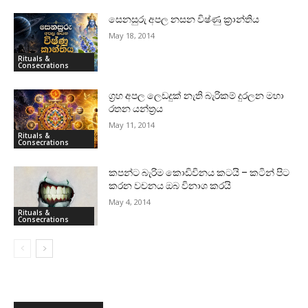
සෙනසුරු අපල නසන විෂ්ණු ක්‍රාන්තිය
May 18, 2014
Rituals &
Consecrations
ග්‍රහ අපල ලෙඩදුක්‌ නැති බැරිකම් දුරලන මහා
රතන යන්ත්‍රය
May 11, 2014
Rituals &
Consecrations
කපන්ට බැරිම කොඩිවිනය කටයි – කටින් පිට
කරන වචනය ඔබ විනාශ කරයි
May 4, 2014
Rituals &
Consecrations