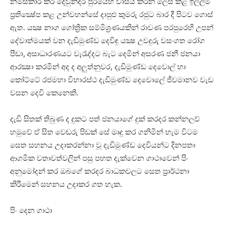
නමස්‌කාර කර දෙවුන්දර පුරයෙහි වාසය කරන ලෙස කළ ඉල්ලීම
ප්‍රතික්‍ෂේප කළ උන්වහන්සේ දාපුළු කුමරු රජුට බාර දී පිටව ගොස්‌
ඇත. යක්‍ෂ නාග ගෝත්‍රික සම්මිශ්‍රණයකින් රාවණ පරපුරෙහි උපන්
දේවාත්මයක්‌ වන දැඩිමුණ්‌ඩ දෙවිඳු යක්‍ෂ උවදුරු වසංගත රෝග
පීඩා, අසාධාරණයට වැරැද්දට බැට දෙමින් අසරණ ජනී ජනයා
ආරක්‍ෂා කරමින් අද ද අලුත්නුවර, දැඩිමුණ්‌ඩ දෙවොල් හා
කෝට්‌ටේ රජමහා විහාරස්‌ථ දැඩිමුණ්‌ඩ දෙවොලේ ජීවමානව වැඩ
වසන දෙවි කෙනෙකි.
දැඩි සිතක්‌ තිබුණ ද දුකට පත් ජනයාගේ දුක්‌ කරදර කන්නලව්
හමුවේ ඒ සිත වෙඬරු පිඩක්‌ සේ මෘදු කර ගනිමින් හැම විටම
සෙත සහනය උදාකරන්නා වූ දැඩිමුණ්‌ඩ දෙවියන්ට දිනපතා
ආගමික වතාවත්වලින් පසු පහත දැක්‌වෙන ගාථාවෙන් පිං
අනුමෝදන් කර ඔබගේ කරදර බාධකවලට සෙත ප්‍රාර්ථනා
කිරීමෙන් සහනය උදාකර ගත හැක.
පිං දෙන ගාථා