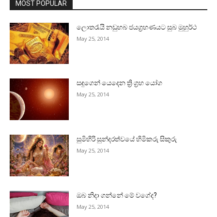
MOST POPULAR
ලොතරැයි නඩුහබ ජයග්‍රහණයට සුබ මුහුර්ථ
May 25, 2014
සඳුගෙන් යෙදෙන ත්‍රි ග්‍රහ යෝග
May 25, 2014
සුමිහිරි සුන්දරත්වයේ හිමිකරු සිකුරු
May 25, 2014
ඔබ නිදා ගන්නේ මේ වගේද?
May 25, 2014