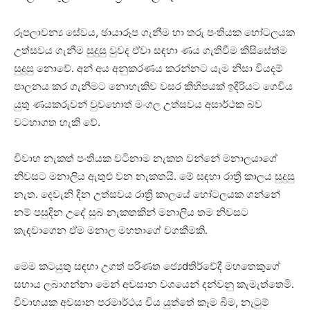
රූපලාවන්‍ය සේවය, ඡායාරූප ගැනීම හා තරු පංතියක හෝටලයක
උත්සවය ගැනීම සුදුසු වුවද ඒවා සඳහා ණය ගැතිවීම කිසිසේත්ම
සුදුසු නොවේ. අන් අය අනුකරණය කරන්නට යැම නිසා වියදම්
පාලනය කර ගැනීමට නොහැකිව වසර කිහිපයක්‌ ඉදිරියට ගෙවිය
යුතු ණයකරුවන් වුවහොත් මංගල උත්සවය අසාර්ථක බව
වටහාගත හැකි වේ.
විවාහ නැකත් පංතියක වටිනාම නැකත වන්නේ මනාලයාගේ
නිවසට මනාලිය ඇතුළු වන නැකතයි. මේ සඳහා රාත්‍රි කාලය සුදුසු
නැත. දෙවැනි දින උත්සවය රාත්‍රි කාලයේ හෝටලයක ගන්නේ
නම් පසුදින උදේ සුබ නැකතකින් මනාලිය තම නිවසට
කැඳවාගෙන ඒම මනාල මහතාගේ වගකීමකි.
මෙම කටයුතු සඳහා උගත් පරිණත ජ්‍යෙdතිර්වේදී මහතෙකුගේ
සහාය ලබාගන්නා මෙන් අවසාන වශයෙන් දන්වනු කැමැත්තෙමි.
විවාහයක අවසාන පරමාර්ථය විය යුත්තේ කෑම බීම, නැටුම්