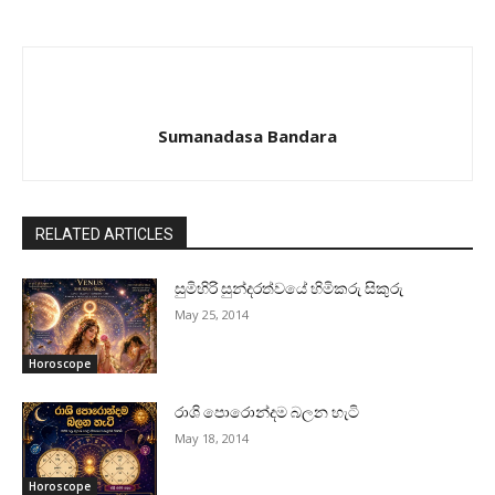
Sumanadasa Bandara
RELATED ARTICLES
සුමිහිරි සුන්දරත්වයේ හිමිකරු සිකුරු
May 25, 2014
Horoscope
රාශි පොරොන්දම බලන හැටි
May 18, 2014
Horoscope