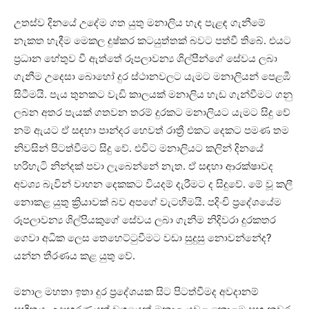
උතස්‌ව දිනයේ උදේම ගත යුතු මනාලිය හැඳ පැළඳ ගැනීමේ
නැකත හැදීම මෙකල දුෂ්කර කටයුත්තක්‌ බවට පත්වී තිබේ. එයට
ප්‍රධාන හේතුව වී ඇත්තේ රූපලාවන්‍ය ශිල්පීන්ගේ සේවය ලබා
ගැනීම උදෙසා බොහෝ දුර ස්‌ථානවලට යැමට මනාලියන් පෙළඹී
සිටීමයි. පැය තුනකට වැඩි කාලයක්‌ මනාලිය හැඩ ගැන්වීමට ගනු
ලබන අතර පැයක්‌ ගතවන තරම් දුරකට මනාලියට යැමට සිදු වේ
නම් ඇයට ඒ සඳහා පාන්දර හෙවත් රාත්‍රී එකට දෙකට පමණ තම
නිවසින් පිටත්වීමට සිදු වේ. එවිට මනාලියට කලින් දිනයේ
හරිහැටි නින්දක්‌ පවා ලැබෙන්නේ නැත. ඒ සඳහා ආරක්‌ෂාවද
අවශ්‍ය බැවින් වාහන දෙකකට වියදම් දැරීමට ද සිදුවේ. මේ වූ කලී
නොකළ යුතු ක්‍රියාවක්‌ බව අපගේ වැටහීමයි. පදිංචි ප්‍රදේශයේම
රූපලාවන්‍ය ශිල්පියකුගේ සේවය ලබා ගැනීම නිදිවරා දුරකතර
ගෙවා අධික ලෙස තෙහෙට්‌ටුවීමට වඩා සුදුසු නොවන්නේද?
යන්න තීරණය කළ යුතු වේ.
මනාල මහතා ඉතා දුර ප්‍රදේශයක සිට පිටත්වීමද අවදානම්