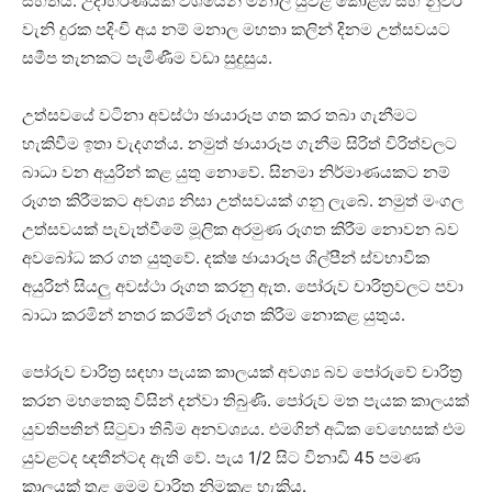
සහිතය. උදාහරණයක්‌ වශයෙන් මනාල යුවළ කොළඹ සහ නුවර
වැනි දුරක පදිංචි අය නම් මනාල මහතා කලින් දිනම උත්සවයට
සමීප තැනකට පැමිණීම වඩා සුදුසුය.
උත්සවයේ වටිනා අවස්‌ථා ඡායාරූප ගත කර තබා ගැනීමට
හැකිවීම ඉතා වැදගත්ය. නමුත් ඡායාරූප ගැනීම සිරිත් විරිත්වලට
බාධා වන අයුරින් කළ යුතු නොවේ. සිනමා නිර්මාණයකට නම්
රූගත කිරීමකට අවශ්‍ය නිසා උත්සවයක්‌ ගනු ලැබේ. නමුත් මංගල
උත්සවයක්‌ පැවැත්වීමේ මූලික අරමුණ රූගත කිරීම නොවන බව
අවබෝධ කර ගත යුතුවේ. දක්‌ෂ ඡායාරූප ශිල්පීන් ස්‌වභාවික
අයුරින් සියලු අවස්‌ථා රූගත කරනු ඇත. පෝරුව චාරිත්‍රවලට පවා
බාධා කරමින් නතර කරමින් රූගත කිරීම නොකළ යුතුය.
පෝරුව චාරිත්‍ර සඳහා පැයක කාලයක්‌ අවශ්‍ය බව පෝරුවේ චාරිත්‍ර
කරන මහතෙකු විසින් දන්වා තිබුණි. පෝරුව මත පැයක කාලයක්‌
යුවතිපතින් සිටුවා තිබීම අනවශ්‍යය. එමගින් අධික වෙහෙසක්‌ එම
යුවළටද ඥතීන්ටද ඇති වේ. පැය 1/2 සිට විනාඩි 45 පමණ
කාලයක්‌ තුළ මෙම චාරිත්‍ර නිමකළ හැකිය.