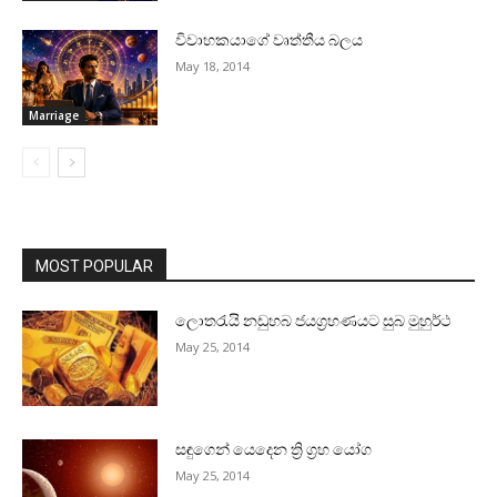
විවාහකයාගේ වෘත්තීය බලය
May 18, 2014
Marriage
MOST POPULAR
ලොතරැයි නඩුහබ ජයග්‍රහණයට සුබ මුහුර්ථ
May 25, 2014
සඳුගෙන් යෙදෙන ත්‍රි ග්‍රහ යෝග
May 25, 2014