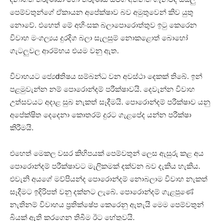
පෙම්වතුන්ගේ ඒකායන අපේක්‌ෂාව බව අමුතුවෙන් කිව යුතු
නොවේ. එහෙත් මේ අහිංසක බලාපොරොත්තුව ඉටු කෙරෙන
විවාහ මංගල්‍යය දුරදිග බලා සැලසුම් නොකළොත් බොහෝ
ගැටලුවල ආරම්භය එයම වනු ඇත.
විවාහයට ජ්‍යෙdතිෂය සම්බන්ධ වන අවස්‌ථා දෙකක්‌ තිබේ. ඉන්
පළමුවැන්න නම් පොරොන්දම් පරීක්‌ෂාවයි. දෙවැන්න විවාහ
උත්සවයට අදාළ සුබ නැකත් සෑදීමයි. පොරොන්දම් පරීක්‌ෂාව යනු
අපේක්‌ෂිත දෙදෙනා කොතරම් දුරට ගැළපේද යන්න පරීක්‌ෂා
කිරීමයි.
එහෙත් මෙකල වසර කිහිපයක්‌ පෙම්වතුන් ලෙස ඇසුරු කළ අය
පොරොන්දම් පරීක්‌ෂාවට මැලිකමක්‌ දක්‌වන බව දැකිය හැකිය.
එවැනි අයගේ මව්පියන්ද පොරොන්දම් නොබලාම විවාහ නැකත්
සෑදීමට ඉදිරිපත් වනු දක්‌නට ලැබේ. පොරොන්දම් ගැළපුණේ
නැතිනම් විවාහය ප්‍රතික්‌ෂේප කෙරෙනු ඇතැයි මෙම පෙම්වතුන්
බියක්‌ ඇති කරගෙන තිබීම ඊට හේතුවයි.