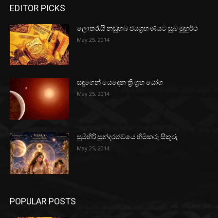
EDITOR PICKS
ලොතරැයි නඩුහබ ජයග්‍රහණයට සුබ මුහුර්ථ
May 25, 2014
සඳුගෙන් යෙදෙන ත්‍රි ග්‍රහ යෝග
May 25, 2014
සුමිහිරි සුන්දරත්වයේ හිමිකරු සිකුරු
May 25, 2014
POPULAR POSTS