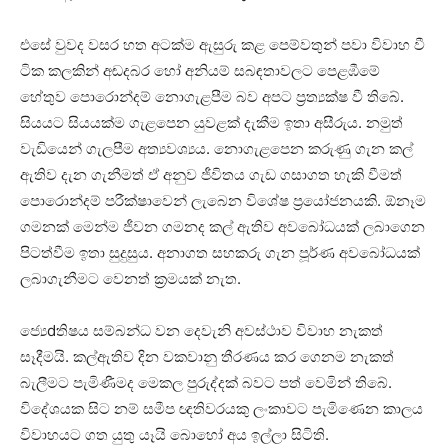
එසේ වුවද වසර හත අටක්‌ම ඇසුරු කළ පෙම්වතුන් පවා විවාහ වී
ටික කලකින් අඬදබර හෝ අනියම් සබඳතාවලට පෙළඹීමේ
හේතුව පොරොන්දම් නොගැළපීම බව අපට ප්‍රත්‍යක්‌ෂ වී තිබේ.
සියයට සියයක්‌ම ගැළපෙන යුවළක්‌ දැකීම ඉතා අසීරුය. නමුත්
වැඩියෙන් ගැලපීම අත්‍යවශ්‍යය. නොගැළපෙන කරුණු ගැන කල්
ඇතිව දැන ගැනීමත් ඒ අනුව ජීවිතය ගැඩ ගසාගත හැකි වීමත්
පොරොන්දම් පරීක්‌ෂාවෙන් ලැබෙන විශේෂ ප්‍රයෝජනයකි. ඕනෑම
ගමනක්‌ මෙන්ම ජීවන ගමනද කල් ඇතිව අවබෝධයක්‌ ලබාගෙන
පිටත්වීම ඉතා සුදුසුය. අනාගත සහකරු ගැන පූර්ණ අවබෝධයක්‌
ලබාගැනීමට වෙනත් ක්‍රමයක්‌ නැත.
ජ්‍යෙdතිෂය සම්බන්ධ වන දෙවැනි අවස්‌ථාව විවාහ නැකත්
සෑදීමයි. කල්ඇතිව දින වකවානු තීරණය කර ගෙනම නැකත්
බැලීමට පැමිණීමද මෙකල පුරුද්දක්‌ බවට පත් වෙමින් තිබේ.
විදේශයක සිට නම් සමීප ඥතිවරයකු ලංකාවට පැමිණෙන කාලය
විවාහයට ගත යුතු යෑයි බොහෝ අය ඉල්ලා සිටිති.