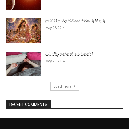
සුමිහිරි සුන්දරත්වයේ හිමිකරු සිකුරු
May 25, 2014
ඔබ නිදා ගන්නේ මේ වගේද?
May 25, 2014
Load more
RECENT COMMENTS