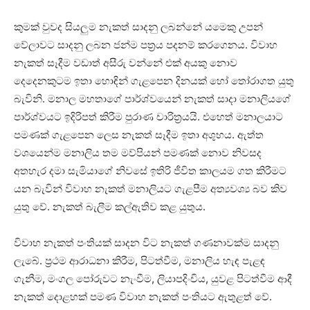
කුමක්‌ වුවද සියලුම නැකත් සාදනු ලබන්නේ යමෙකු උපන්
වේලාවට සාදනු ලබන ජන්ම පත්‍රය පදනම් කරගෙනය. විවාහ
නැකත් සෑදීම වඩාත් අසීරු වන්නේ එක්‌ අයකු නොව
දෙදෙනකුටම ඉතා හොඳින් ගැළපෙන දිනයක්‌ හෝ තෝරාගත යුතු
බැවිනි. මනාල මහතාගේ පාර්ශ්වයෙන් නැකත් සාදා මනාලියගේ
පාර්ශ්වයට ඉදිරිපත් කිරීම පුරාණ චාරිත්‍රයයි. එහෙත් මනාලයාට
පමණක්‌ ගැළපෙන ලෙස නැකත් සෑදීම ඉතා අශුභය. ඇත්ත
වශයෙන්ම මනාලිය තම මව්පියන් පමණක්‌ නොව නිවසද
අතහැර දමා සැමියාගේ නිවසේ ඉතිරි ජීවිත කාලයම ගත කිරීමට
යන බැවින් විවාහ නැකත් මනාලියට ගැළපීම අත්‍යවශ්‍ය බව කිව
යුතු වේ. නැකත් බැලීම කල්ඇතිව කළ යුතුය.
විවාහ නැකත් පංතියක්‌ සාදන විට නැකත් ගණනාවක්‌ම සාදනු
ලැබේ. ප්‍රථම ආරාධනා කිරීම, පිටත්වීම, මනාලිය හැඳ පැළඳ
ගැනීම, මංගල පෝරුවට නැංවීම, ලියාපදිංචිය, යුවළ පිටත්වීම ආදී
නැකත් දොළහක්‌ පමණ විවාහ නැකත් පංතියට ඇතුළත් වේ.