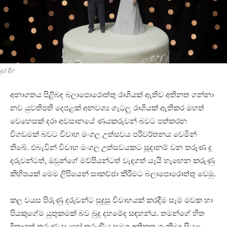
දුර දිග
අනාගතය පිළිබඳ බලාපොරොත්තු රාශියක්‌ ඇතිව අතිනත ගන්නා
නව යුවතිපති දෙපළක්‌ අනවශ්‍ය ගැටලු රාශියක්‌ ඇතිකර මහත්
වෙහෙසක්‌ දරා අවසානයේ ණයකරුවන් බවට පත්කරන
විගඩමක්‌ බවට විවාහ මංගල උත්සවය පරිවර්තනය වෙමින්
තිබේ. එබැවින් විවාහ මංගල උත්සවයකට සූදානම් වන තරුණ දූ
දරුවන්ටත්, ඔවුන්ගේ මව්පියන්ටත් වැදගත් යෑයි හැඟෙන කරුණු
කිහිපයක්‌ මෙම ලිපියෙන් සාකච්ඡා කිරීමට බලාපොරොත්තු වෙමු.
කල වයස පිරුණු දරුවන්ට සුදුසු විවාහයක්‌ කරදීම සෑම මවක හා
පියකුගේම යුතුකමක්‌ බව බුදු දහමේද සඳහන්ය. තමන්ගේ හිත
දිනාගත් තරුණයා හෝ තරුණිය සමග අතිනත ගැනීමද සියලු