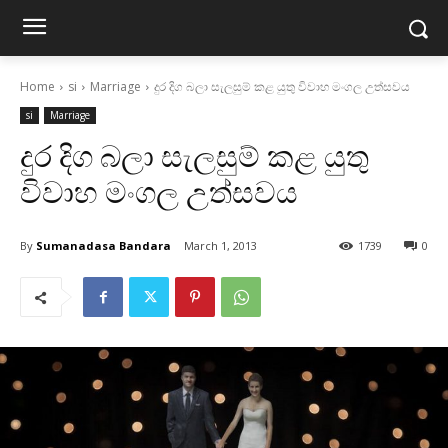
Home
si
Marriage
දුර දිග බලා සැලසුම් කළ යුතු විවාහ මංගල උත්සවය
si
Marriage
දුර දිග බලා සැලසුම් කළ යුතු
විවාහ මංගල උත්සවය
By
Sumanadasa Bandara
March 1, 2013
1739
0