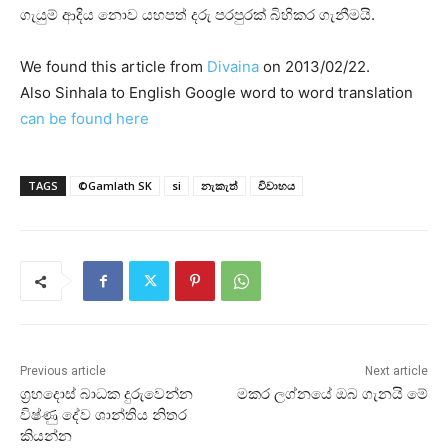
ගැයුම් ආදිය නොව යහපත් දරු පරපුරක්‌ බිහිකර ගැනීමයි.
We found this article from
Divaina
on 2013/02/22.
Also Sinhala to English Google word to word translation
can be found here
TAGS
©Gamlath SK
si
නැකැත්
විවාහය
Previous article
Next article
ග්‍රහදොස්‌ බාධක දුරුවෙන්න
මකර ලග්නයේ ඔබ ගැනයි මේ
විෂ්ණු දේව ශාන්තිය නිතර
කියන්න