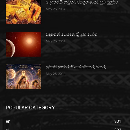
ලොතරැයි නඩුහබ ජයග්‍රහණයට සුබ මුහුර්ථ
May 25, 2014
සඳුගෙන් යෙදෙන ත්‍රි ග්‍රහ යෝග
May 25, 2014
සුමිහිරි සුන්දරත්වයේ හිමිකරු සිකුරු
May 25, 2014
POPULAR CATEGORY
en
831
si
823