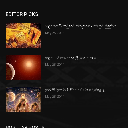
EDITOR PICKS
ලොතරැයි නඩුහබ ජයග්‍රහණයට සුබ මුහුර්ථ
May 25, 2014
සඳුගෙන් යෙදෙන ත්‍රි ග්‍රහ යෝග
May 25, 2014
සුමිහිරි සුන්දරත්වයේ හිමිකරු සිකුරු
May 25, 2014
POPULAR POSTS