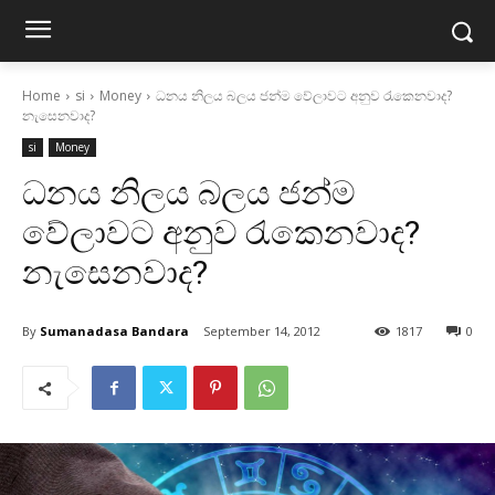
Home
si
Money
ධනය නිලය බලය ජන්ම වේලාවට අනුව රැකෙනවාද?
නැසෙනවාද?
si
Money
ධනය නිලය බලය ජන්ම
වේලාවට අනුව රැකෙනවාද?
නැසෙනවාද?
By
Sumanadasa Bandara
September 14, 2012
1817
0