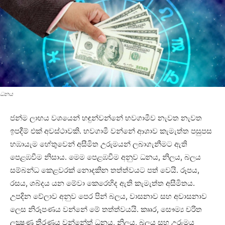
ධනය
ජන්ම ලාභය වශයෙන් හඳුන්වන්නේ භවගාමීව නැවත නැවත
ඉපදීම් එක්‌ අවස්‌ථාවකි. භවගාමී වන්නේ ආශාව කැමැත්ත පසුපස
හඹායැම හේතුවෙන් අසීමිත උරුමයන් ලබාගැනීමට ඇති
පෙළඹවීම නිසාය. මෙම පෙළඹවීම අනුව ධනය, නිලය, බලය
සම්බන්ධ කෙළවරක්‌ නොදකින තත්ත්වයට පත් වෙයි. රූපය,
රසය, ශබ්දය යන මේවා කෙරෙහිද ඇති කැමැත්ත අසීමිතය.
උපදින වේලාව අනුව පෙර පින් බලය, වාසනාව සහ අවාසනාව
ලෙස නිරූපණය වන්නේ මේ තත්ත්වයයි. කෲර, සෞම්‍ය චරිත
ලක්‍ෂණ තීරණය වන්නේත් ධනය, නිලය, බලය සහ උරුමය