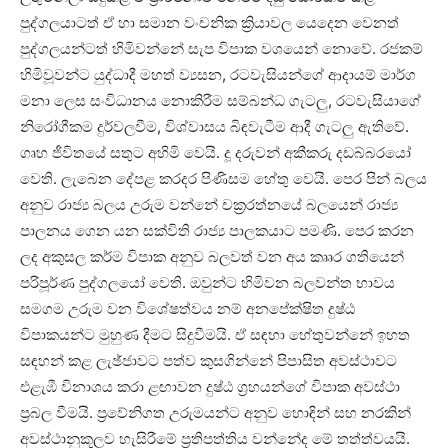
පුද්ගලයාටත් ඒ හා සමාන වංචනික ක්‍රියාවල යෙදෙන වෙනත්
පුද්ගලයන්ටත් හිමිවන්නේ සැප විපාක වශයෙන් නොවේ. රජකම්
හිමිවූවන්ට යුද්ධාදී මහත් ව්‍යසන, රටවැසියන්ගේ ආදායම් මාර්ග
මනා ලෙස සංවිධානය නොකිරීම සම්බන්ධ ගැටලු, රටවැසියාගේ
නිරෝගීකම දුර්වලවීම, විශ්වාසය බිඳවැටීම ආදී ගැටලු ඇතිවේ.
ගෘහ ජීවිතයේ සතුට අහිමි වෙයි. දූ දරුවන් අකීකරු දඩබ්බරයෝ
වෙති. ලැබෙන දේපළ කරදර පිණිසම හේතු වෙයි. පෙර පින් බලය
අනුව රාජ්‍ය බලය උරුම වන්නේ චක්‍රරත්නයේ බලයෙන් රාජ්‍ය
පාලනය ගෙන යන සක්‌විති රාජ්‍ය පාලකයාට පමණි. පෙර කරන
ලද අකුසල කර්ම විපාක අනුව බලවත් වන අය කෲර ගතියෙන්
පරිපූර්ණ පුද්ගලයෝ වෙති. ඔවුන්ට හිමිවන බලවන්ත භාවය
සමගම උරුම වන විශේෂත්වය නම් අනපේක්‌ෂිත දුෂ්ඨ
විපාකයන්ට මුහුණ දීමට සිදුවීමයි. ඒ සඳහා හේතුවන්නේ ඉහත
සඳහන් කළ ලැඡ්ජාවට පත්ව කුසගින්නේ පිපාසිත අවස්‌ථාවට
එළැඹී විනාශය කරා ළඟාවන දුෂ්ඨ ග්‍රහයන්ගේ විපාක අවස්‌ථා
ප්‍රබල වීමයි. ප්‍රවේනිගත උරුමයන්ට අනුව හොඳින් සහ නරකින්
අවස්‌ථානුකූලව හැසිරීමේ ප්‍රතිපත්තිය වන්නේද මේ තත්ත්වයයි.