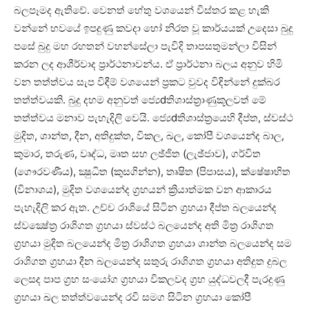
බලපෑමද ඇතිවේ. වෙනත් හේතු වශයෙන් විස්‌තර කළ හැකි
වන්නේ භවයේ ඉපදුණු කවදා හෝ නිරත වූ කාර්යයක්‌ උදෙසා බුදු
පසේ බුදු මහ රහතන් වහන්සේලා පැවිදි තාපසතුමන්ලා විසින්
කරන ලද ආශීර්වාද ප්‍රාර්ථනාවන්ය. ඒ ප්‍රාර්ථනා බලය අනුව හිමි
වන තත්ත්වය සැප විඳීම් වශයෙන් ප්‍රකට වුවද විඳින්නේ දුක්‌බර
තත්ත්වයකි. බුදු දහම අනුවත් ජ්‍යෙdතිශාස්‌ත්‍රාණුකූලවත් මේ
තත්ත්වය මනාව පැහැදිලි වෙයි. ජ්‍යෙdතිශාස්‌ත්‍රයෙහි දීප්ත, ස්‌වස්‌ථ
මුදිත, ශාන්ත, දීන, අතිදුක්‌ත, විකල, ඛල, කෝපී වශයෙන්ද බාල,
කුමාර, තරුණ, වෘද්ධ, මෘත සහ ලඡ්ජිත (ලැඡ්ජාව), ගර්විත
(ගෞරවණීය), ක්‍ෂුධිත (කුසගින්න), තෘෂිත (පිපාසය), ක්‌ෂේෂාභිත
(විනාශය), මුදිත වශයෙන්ද ග්‍රහයන් ක්‍රියාත්මක වන ආකාරය
පැහැදිලි කර ඇත. උච්ච රාශියේ සිටින ග්‍රහයා දීප්ත බලයෙන්ද
ස්‌වක්‍ෂේත්‍ර රාශිගත ග්‍රහයා ස්‌වස්‌ථ බලයෙන්ද අති මිත්‍ර රාශිගත
ග්‍රහයා මුදිත බලයෙන්ද මිත්‍ර රාශිගත ග්‍රහයා ශාන්ත බලයෙන්ද සම
රාශිගත ග්‍රහයා දීන බලයෙන්ද සතුරු රාශිගත ග්‍රහයා අතිදුත දුබල
ලෙසද පාප ග්‍රහ සංයෝග ග්‍රහයා විකලවද ග්‍රහ යුද්ධවලදී පැරදුණු
ග්‍රහයා ඛල තත්ත්වයෙන්ද රවි සමග සිටින ග්‍රහයා කෝපී