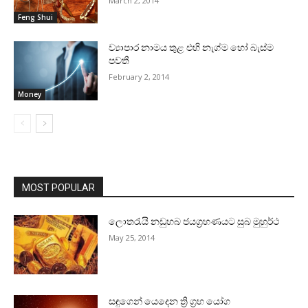
March 2, 2014
Feng Shui
ව්‍යාපාර නාමය තුළ එහි නැග්ම හෝ බැස්‌ම
පවතී
February 2, 2014
Money
MOST POPULAR
ලොතරැයි නඩුහබ ජයග්‍රහණයට සුබ මුහුර්ථ
May 25, 2014
සඳුගෙන් යෙදෙන ත්‍රි ග්‍රහ යෝග