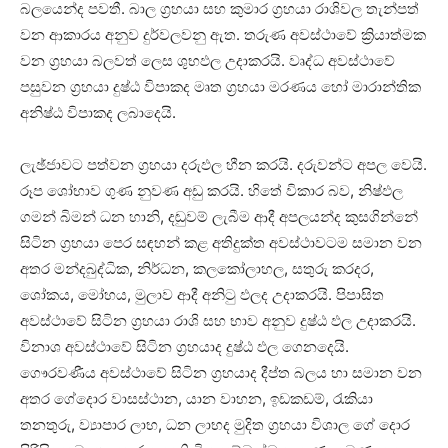
බලයෙන්ද පවතී. බාල ග්‍රහයා සහ කුමාර ග්‍රහයා රාශිවල තැන්පත්
වන ආකාරය අනුව දුර්වලවනු ඇත. තරුණ අවස්‌ථාවේ ක්‍රියාත්මක
වන ග්‍රහයා බලවත් ලෙස ශුභඵල උදාකරයි. වෘද්ධ අවස්‌ථාවේ
පසුවන ග්‍රහයා දුෂ්ඨ විපාකද මෘත ග්‍රහයා මරණය හෝ මාරාන්තික
අනිෂ්ඨ විපාකද ලබාදෙයි.
ලැඡ්ජාවට පත්වන ග්‍රහයා දරුඵල හීන කරයි. දරුවන්ට අපල වෙයි.
රූප ශෝභාව ගුණ නුවණ අඩු කරයි. හිතේ විකාර බව, නිෂ්ඵල
ගමන් බිමන් ධන හානි, දඬුවම් ලැබීම ආදී අපලයන්ද කුසගින්නේ
සිටින ග්‍රහයා පෙර සඳහන් කළ අතිදුක්‌ත අවස්‌ථාවටම සමාන වන
අතර මන්දබුද්ධික, නිර්ධන, කලකෝලාහල, සතුරු කරදර,
ශෝකය, මෝහය, මුලාව ආදී අනිටු ඵලද උදාකරයි. පිපාසිත
අවස්‌ථාවේ සිටින ග්‍රහයා රාශි සහ භාව අනුව දුෂ්ඨ ඵල උදාකරයි.
විනාශ අවස්‌ථාවේ සිටින ග්‍රහයාද දුෂ්ඨ ඵල ගෙනදෙයි.
ගෞරවණීය අවස්‌ථාවේ සිටින ග්‍රහයාද දීප්ත බලය හා සමාන වන
අතර ගේදොර වාසස්‌ථාන, යාන වාහන, ඉඩකඩම්, රැකියා
තනතුරු, ව්‍යාපාර ලාභ, ධන ලාභද මුදිත ග්‍රහයා විශාල ගේ දොර