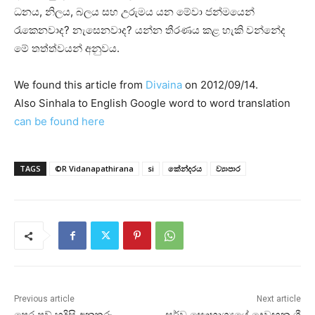
ධනය, නිලය, බලය සහ උරුමය යන මේවා ජන්මයෙන්
රැකෙනවාද? නැසෙනවාද? යන්න තීරණය කළ හැකි වන්නේද
මේ තත්ත්වයන් අනුවය.
We found this article from
Divaina
on 2012/09/14.
Also Sinhala to English Google word to word translation
can be found here
TAGS
©R Vidanapathirana
si
කේන්දරය
ව්‍යාපාර
Previous article
Next article