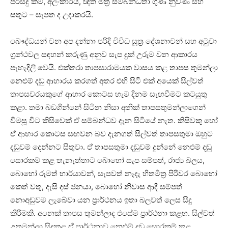
පිරිසිදු කම, අලංකාරය, ඥති මිත්‍ර සම්බන්ධතා ගුණ නුවණ සහ
සතුට – සැපත ද උදාකරයි.
බෞද්ධයන් වන අප දන්නා පරිදි විවිධ සූත්‍ර දේශනාවන් සහ අටුවා
ග්‍රන්ථවල සඳහන් කරුණු අනුව සැප දුක්‌ උරුම වන ආකාරය
පැහැදිලි වෙයි. එක්‌තරා තාපසාරාමයක වාසය කළ තාපස තුමන්ලා
නෙළුම් දඬු ආහාරය කරගත් අතර එහි සිටි එක්‌ අයෙක්‌ සිල්වත්
තාපසවරයකුගේ ආහාර කොටස හැම දිනම සැඟවීමට කටයුතු
කළා. තමා බඩගින්නේ සිටින නිසා අනික්‌ තාපසතුමන්ලාගෙන්
විමසූ විට කිසිවෙක්‌ ඒ සම්බන්ධව දැන සිටියේ නැත. කිසිවකු හෝ
ඒ ආහාර කොටස සඟවන බව දැනගත් සිල්වත් තාපසතුමා ඔහුට
දඬුවම් දෙන්නට සිතුවා. ඒ තාපසතුමා දඬුවම් දුන්නේ නෙළුම් දඬු
සොරකම් කළ තැනැත්තාට බොහෝ සැප සම්පත්, රාජ්‍ය බලය,
බොහෝ රූමත් භාර්යාවන්, සැපවත් නෑදැ හිතමිත්‍ර පිරිවර බොහෝ
කෙත් වතු, දැසි දස්‌ ජනයා, බොහෝ නිවාස ආදී සම්පත්
නොඅඩුවම ලැබේවා යන ප්‍රාර්ථනය ඉතා බලවත් ලෙස සිදු
කිරීමකි. අනෙක්‌ තාපස තුමන්ලාද එසේම ප්‍රාර්ථනා කළහ. සිල්වත්
උතුමන්ලා සිදුකළ ඒ ප්‍රාර්ථනාව නෙළුම් දඬු සොරකම් කළ