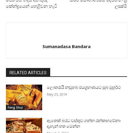
පෙර පව් හදිසි අනතුරු
සර්ව සෞභාග්‍යයේ දෙවඟන ශ්‍රී
කේන්ද්‍රයෙන් හෙළිවන හැටි
ලක්‍ෂ්මී
Sumanadasa Bandara
RELATED ARTICLES
ලොතරැයි නඩුහබ ජයග්‍රහණයට සුබ මුහුර්ථ
May 25, 2014
Feng Shui
ඇතෙක්‌ බරට වස්‌තුව ගන්න රන්කඟවේනා
දැහැන් හත මෙන්න