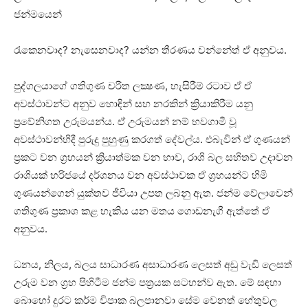
ජන්මයෙන්
රැකෙනවාද? නැසෙනවාද? යන්න තීරණය වන්නේත් ඒ අනුවය.
පුද්ගලයාගේ ගතිගුණ චරිත ලක්‍ෂණ, හැසිරීම් රටාව ඒ ඒ
අවස්‌ථාවන්ට අනුව හොඳින් සහ නරකින් ක්‍රියාකිරීම යනු
ප්‍රවේනිගත උරුමයන්ය. ඒ උරුමයන් නම් භවගාමී වූ
අවස්‌ථාවන්හිදී පුරුදු පුහුණු කරගත් දේවල්ය. එබැවින් ඒ ගුණයන්
ප්‍රකට වන ග්‍රහයන් ක්‍රියාත්මක වන භාව, රාශි බල සහිතව උදාවන
රාශියක්‌ හරිජයේ දර්ශනය වන අවස්‌ථාවක ඒ ග්‍රහයන්ට හිමි
ගුණයන්ගෙන් යුක්‌තව ජීවියා උපත ලබනු ඇත. ජන්ම වේලාවෙන්
ගතිගුණ ප්‍රකාශ කළ හැකිය යන මතය ගොඩනැගී ඇත්තේ ඒ
අනුවය.
ධනය, නිලය, බලය සාධාරණ අසාධාරණ ලෙසත් අඩු වැඩි ලෙසත්
උරුම වන ග්‍රහ පිහිටීම ජන්ම පත්‍රයක සටහන්ව ඇත. මේ සඳහා
බොහෝ දුරට කර්ම විපාක බලපානවා සේම වෙනත් හේතුවල