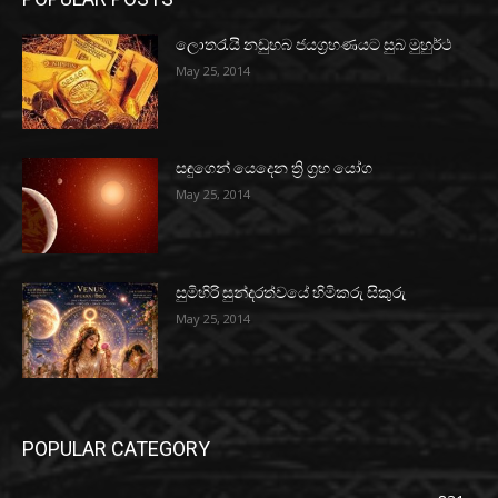
ලොතරැයි නඩුහබ ජයග්‍රහණයට සුබ මුහුර්ථ
May 25, 2014
සඳුගෙන් යෙදෙන ත්‍රි ග්‍රහ යෝග
May 25, 2014
සුමිහිරි සුන්දරත්වයේ හිමිකරු සිකුරු
May 25, 2014
POPULAR CATEGORY