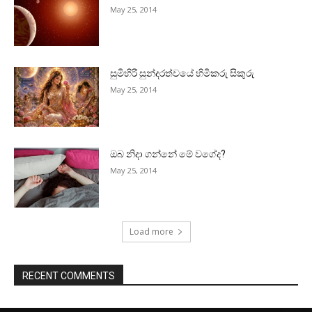
May 25, 2014
සුමිහිරි සුන්දරත්වයේ හිමිකරු සිකුරු
May 25, 2014
ඔබ නිදා ගන්නේ මේ වගේද?
May 25, 2014
Load more
RECENT COMMENTS