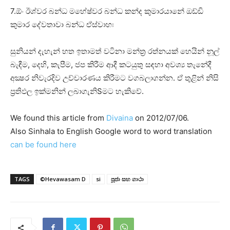
7.ඕං ඊශ්වර බන්ධ මහේෂ්වර බන්ධ කන්ද කුමාරයානේ ඔඩ්ඩි
කුමාර දේවතාවා බන්ධ ඒස්‌වාහඃ
සුනියන් දැහැන් හත ඉතාමත් වටිනා මන්ත්‍ර රත්නයක්‌ හෙයින් නූල්
බැඳීම, දෙහි, කැපීම, ජප කිරීම ආදී කටයුතු සඳහා අවශ්‍ය තැනේදී
අක්‍ෂර නිවැරදිව උච්චාරණය කිරීමට වගබලාගන්න. ඒ තුළින් නිසි
ප්‍රතිඵල ඉක්‌මනින් ලබාගැනිSමට හැකිවේ.
We found this article from
Divaina
on 2012/07/06.
Also Sinhala to English Google word to word translation
can be found here
TAGS
©Hevawasam D
si
පූජා සහ ගාථා