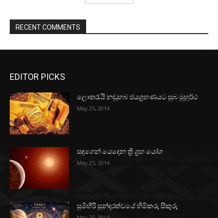
RECENT COMMENTS
EDITOR PICKS
ලොතරැයි නඩුහබ ජයග්‍රහණයට සුබ මුහුර්ථ
May 25, 2014
සඳුගෙන් යෙදෙන ත්‍රි ග්‍රහ යෝග
May 25, 2014
සුමිහිරි සුන්දරත්වයේ හිමිකරු සිකුරු
May 25, 2014