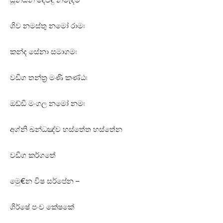
ශිව නමස්‌තු නමෝ රාමඃ
කන්ද සේනා සමාගමඃ
වඩිග තන්ත්‍ර මණි කණ්‌ඨඃ
ඔඩ්ඩි මංගල නමෝ නමඃ
අග්නි ඛන්ධඤ්ච හස්‌තේත හස්‌තේන
වඩිග කර්ගතේ
මුෙ€න විෂ සර්පේන –
ශිර්ෂේ පංච කේෂකේ