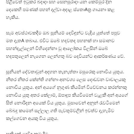
පිළිවෙත් ඉටුකර බදාදා සහ සෙනසුරාදා යන කෙම්මුර දින
දෙකෙහි පමණක්‌ පහන් දල්වා අදාළ ස්‌තොAත්‍ර ගායනා කළ
හැකිය.
සෑම අවස්‌ථාවකදීම ඔබ සූනියම් දෙවිඳුන්ට වැඳිය යුත්තේ පපුව
මත දෑතA තබාය. එවිට ඔබේ හදවතද පහනක්‌ හා සමානව
පහන්දැල්ලෙන් විහිදෙන්නා වූ ආලෝකය විලසින් ඔබේ
හදපතුලෙන් නැගෙන ලෙන්ගතු බව දෙවියන්ට ආකර්ෂණය වේ.
සූනියන් දේවතාවුන් අදහන තැනැත්තා මසුරෙකු නොවිය යුතුය.
නිතර නිතර කේන්ති ගන්නා අනවශ්‍ය ලෙස දොඩවන වාචාලයකු
නොවිය යුතුය. අන් අයගේ නුගුණ කියමින් විවේචනය කරන්නකු
නොවිය යුතු අතර කේලාම්, ඕපාදූප කියවීමෙන් වැළකී අන් අයගේ
සිත් නොරිදන අයෙක්‌ විය යුතුය. මුසාවෙන් අනුන් රැවටීමෙන්
බේබදු කමෙන් සල්ලාල ගති පැවතුම්වලින් ඉවත්ව දැහැමිව
කල්ගෙවන අයකු විය යුතුය.
සූනියන් දෙවිඳු නමැදීම