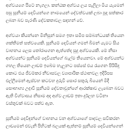
අශ්වයගෙ පිටේ නැගලා. කන්ඨක අශ්වය ලය පැලිලා මිය යැමෙන්
පසු සූනියම් දෙවියන්ගෙ නාමයෙන් දේවත්වයක්‌ ලබා පුද සත්කාර
ලබන බව පැරණි දේවකතාවල සඳහන් වේ.
අශ්වයා කියන්නෙ මිනිසුන් සමග ඉතා සමීප සම්බන්ධයක්‌ තියෙන
ශක්‌තිමත් සත්වයෙකි. සූනියම් දෙවියන් ගමන් බිමන් යැමට සිය
වාහනය ලෙස තෝරාගෙන ඇත්තේද සුදු අශ්වයෙකි. මේ නිසා
අශ්වයන්ට සූනියම් දෙවියන්ගේ බැල්ම තියෙනවා. මේ අශ්වයන්ට
ගහල තියෙන ලාඩම් ඉබේම හැලුනට පස්‌සේ එය රැගෙන පිරිසිදු
කොට එය ජීවම්කර නිවාසවල ව්‍යාපාරික ස්‌ථානවල ඉදිරිපස
එල්ලීමෙන් ඇස්‌වහ කටවහ දුරුවී සොර සතුරු බියෙන් මිදී
සෞභාග්‍ය උදාවී සූනියම් දේවතාවුන්ගේ ආරක්‌ෂාව ලැබෙන බවට
ඇති විශ්වාසය නිසාම අද අශ්ව ලාඩම් ඉතා දුර්ලභ වටිනා
වස්‌තුවක්‌ බවට පත්ව ඇත.
සූනියම් දෙවිඳුන්ගේ වාහනය වන අශ්වයාගේ පාදවල සවිකරන
ලාඩමෙන් එවැනි පිහිටක්‌ බලයක්‌ ඇත්නම් සූනියම් දෙවියන්ගෙන්