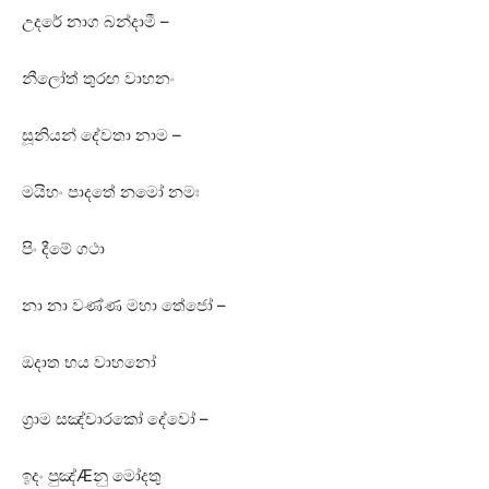
උදරේ නාග බන්දාමී –
නීලෝත් තුරඟ වාහනං
සූනියන් දේවතා නාම –
මයිහං පාදතේ නමෝ නමඃ
පිං දීමේ ගථා
නා නා වණ්‌ණ මහා තේජෝ –
ඔදාත භය වාහනෝ
ග්‍රාම සඤ්චාරකෝ දේවෝ –
ඉදං පුඤ්Æනු මෝදතු