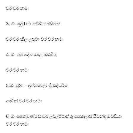
වර වර නමඃ
3. ඕං ශූද්‍රd හා ඔඩ්ඩි මස්‌සිනේ
වර වර කීල උපුටා වර වර නමඃ
4. ඕං ගජ දේව කාල ඔඩ්ඩිය
වර වර නමඃ
5.ඕං හ්‍රSං දන්තමාලා ශ්‍රී සද්ධර්ම
අණින් වර වර නමඃ
6. ඕං කෛමුණ්‌ඩේ වර උර්ල්ප්පාත්තු කෛලාස සීවන්ද ඔඩ්ඩියා
වර වර නමඃ