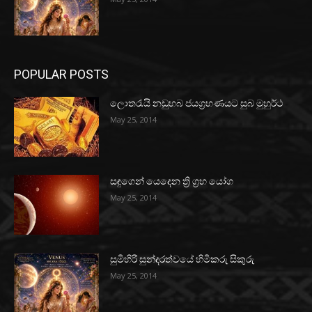
POPULAR POSTS
ලොතරැයි නඩුහබ ජයග්‍රහණයට සුබ මුහුර්ථ
May 25, 2014
සඳුගෙන් යෙදෙන ත්‍රි ග්‍රහ යෝග
May 25, 2014
සුමිහිරි සුන්දරත්වයේ හිමිකරු සිකුරු
May 25, 2014