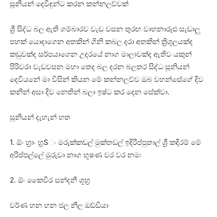
සූනියන් දෙවිඳුන්ට කරන කන්නලව්වක්‌
ශ්‍රී සිද්ධ බල ඇති ගම්බාරව වැඩ වසන තුරඟ වාහනාරූඪ සැඩාලු
පහක්‌ යොදාගෙන අතකින් ගිනි කබල දරා අතකින් ත්‍රිශූලයක්‌ද
කඩුවක්‌ද සර්පයාගෙන උදරයේ නාග මාලාවක්‌ද ඇතිව යකුන්
පිරිවරා වැඩවසන මහා තෙද බල දරන බලතර සිද්ධ සූනියන්
දෙවියනේ මා විසින් කියන මේ කන්නලව්ව ඔබ වහන්සේගේ දිව
කනින් අසා දිව නෙතින් බලා ඉෂ්ට කර දෙන සේක්‌වා.
සූනියන් දැහැන් හත
1. ඕං හ්‍රාං හ්‍රSං මරුක්‌කඩල් මුක්‌තඩල් ඉදිරිප්පුතාල් ශ්‍රී කදිරම් මේ
අරිප්පල්ලේ මුරුවා නාග භූෂණ වර වර නමඃ
2. ඕං කෛවීර සන්දනී ශූභ්‍ර
වර්ණ හන හන ජල නීල ඔඩ්ඩියා