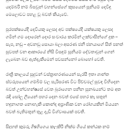
යදම්බරී නම් බිසවුන් වහන්සේගේ කුසයෙන් සූනියම් දෙවිඳු
මෙලොවට පහළ වූ බවත් කියෑවේ.
පුරපක්‌ෂයේදී දෙවියකු ලෙසද අව පක්‌ෂයේදී යක්‌ෂයකු ලෙසද
ගමින් ගම දොරෙන් දොර සංචාරය කරමින් ලක්‌වාසීන්ගේ දුක –
සැප, නඩු – අවනඩු සොයා බලා අසරණ ජනී ජනයාගේ සිත් පනත්
සුවපත් වන ආකාරයේ නිසි විසඳුම් සූනියම් දේවතාවුන් ගෙන්
ලැබෙන බව ඇත්දැකීමෙන් පවසන්නෝ බොහෝ වෙති.
රාත්‍රි කාලයේ සුදුවන් වස්‌ත්‍රාභරණයෙන් සැරසී ඉතා ශාන්ත
ස්‌වරූපයෙන් ගම්බිම් වල සැරිසරණ විට පිච්චමල් සුවඳ විහිදෙන
බවත් උන්වහන්aසේ වෙත බුරාගෙන පනින සුනඛයන්ට තම අත
රැඳි සෝලු ලීයෙන් පහර දෙන බවත් එසේ පහර කෑ සතුන්
හඳුනාගත නොහැකි කොන්ද අප්‍රාණික වන රෝගයකින් මියයන
බවත් බැතිමතුන් තුළ දැඩි විශ්වාසයක්‌ පවතී.
සිදුහත් කුමරු ගිsහිගෙය කලකිරී නික්‌ම ගියේ කන්ඨක නම්