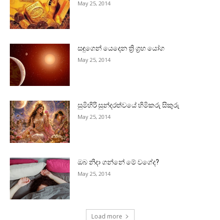
May 25, 2014
සඳුගෙන් යෙදෙන ත්‍රි ග්‍රහ යෝග
May 25, 2014
සුමිහිරි සුන්දරත්වයේ හිමිකරු සිකුරු
May 25, 2014
ඔබ නිදා ගන්නේ මේ වගේද?
May 25, 2014
Load more