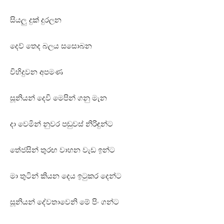
සියලු දුක්‌ දුරලන
දෙව් තෙද බලය සසොබන
විහිදුවන අපමණ
සූනියන් දෙවි මෙපින් ගනු මැන
දා වෙමින් නුවර පඬුවස්‌ නිරිඳුන්ට
තේජසින් තුරඟ වාහන වැඩ ඉන්ට
මා තුටින් කියන දෙය ඉටුකර දෙන්ට
සූනියන් දේවතාවෙනි මේ පිං ගන්ට