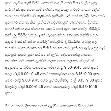
අපට ලැබිය හැකි පිහිට කොපමණදැයි අපම සිතා බැලිය යුතු
කරුණකි. අප වෙත පැමිණෙන්නාවූ සියලු කරදර බාධක වලින්
ජයගෙන ජීවත්වීමේ හැකියාව සූනියම් දෙවියන් නැමදීමෙන් අපට
ළඟාකර ගත හැකිය. සූනියන් දේවතාවුන් වහන්සේට දිනපතා
පහන් තබන අය ස්‌නානය කොට හෝ ඇඟ පත සෝදා පිරිසිදුව
තනි සුදු පිරිසිදු වස්‌ත්‍රවලින් සැරසෙන්න. ඉතාමත් භක්‌තියෙන්
යුතුව තිසරණ සහිත පන්සිල් සමාදම්ව ත්‍රිවිධරත්නය වැඳ පුදා
පහන් දල්වන ස්‌ථානයට පිනි දියර ඉස සාම්බ්‍රානි දුම් අල්ලා සුදු මල්
සුවඳදුම් කපුරු පූජා කර පහන් දල්වා දේවස්‌තෝත්‍ර ගායනා
කරන්න. එම පහන් දැල්වීම සඳහා පහත සඳහන් වේලාවන්
අනුගමනය කිරීම යහපත්ය. ඉරිදා රාත්‍රි 9.00-9.45 අතර අතර
සඳුදා රාත්‍රි 9.00- 9.45 අතර අඟහරුවාදා රාත්‍රි 8.15-9.00 අතර
බදාදා රාත්‍රි 9.00-9.45 අතර බ්‍රහස්‌පතින්දා රාත්‍රි 8.15-9.00 අතර
සිකුරාදා රාත්‍රි 9.00-9.45 අතර සෙනසුරාදා රාත්‍රි 9.45-10.15
අතර.
මීට අමතරව දිනපතා පහන් දැල්වීම නොකොට සියලු වත්