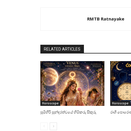
RMTB Ratnayake
RELATED ARTICLES
Horoscope
Horoscope
සුමිහිරි සුන්දරත්වයේ හිමිකරු සිකුරු
රාශි පොරොන