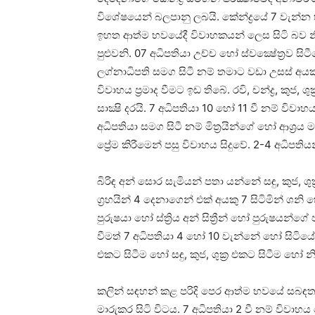
විශේෂයෙන් බලපානු ලබයි. කේන්ද්‍රයේ 7 වැන්න 
ඉහත ආත්ම භවයේදී විවාහකයන් ලෙස සිටි බව න
පුළුවනි. 07 අධිපතියා උච්ච හෝ ස්‌වක්‍ෂේත්‍රව ස
ලග්නාධිපති සමග සිටී නම් තමාට වඩා උසස්‌ අයක
විවාහය ප්‍රමාද වීමට ඉඩ තිබේ. රවි, චන්ද්‍ර, කුජ, 
සාක්‍ෂි දරයි. 7 අධිපතියා 10 හෝ 11 වී නම් විව
අධිපතියා සමග සිටී නම් මිත්‍රයින්ගේ හෝ ආශ්‍රය 
ප්‍රේම කිරීමෙන් පසු විවාහය සිදුවේ. 2-4 අධිපති
බිරිඳ අන් සොර සැමියන් පතා යන්නේ සඳු, කුජ, ශුක්‍
ග්‍රහයින් 4 දෙනාගෙන් එක්‌ අයකු 7 සිටිමින් ශ
පුරුෂයා හෝ ස්‌ත්‍රිය අන් සිත්‍රීන් හෝ පුරුෂයන්
වීමත් 7 අධිපතියා 4 හෝ 10 වැන්නේ හෝ සිටියේ
එකට සිටීම හෝ සඳු, කුජ, ශුක්‍ර එකට සිටීම හෝ නි
කලින් සඳහන් කළ පරිදි පෙර ආත්ම භවයේ සබඳතා
මාරුකර සිටි විටය. 7 අධිපතියා 2 වී නම් විවාහ