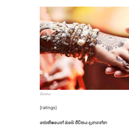
විවාහය
[ratings]
ජ්‍යෙතිෂයෙන් ඔබේ ජීවිතය දැනගන්න