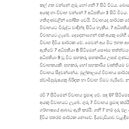
කල් ගත වන්නේ ගුරු හෝ ශනි 7 සිටි විටය. බ
අයකු හා විවාහ වන්නේ 7 අධිපතියා 3 සිටි විටය
ගතිගුණවලින් පෝෂිත වෙයි. විවාහයද සාර්ථක වේ
විවාහයට විරුද්ධ වාදීන්ද සිටිය හැකිය. 7 අධිපත
විවාහයට ලැබේ. දෙදෙනාගෙන් එක්‌ අයකු රෝගී ව
විවාහ දිවිය සාර්ථක වේ. මෙවන් අය මීට ඉහත ආත
ඇතිවේ 7 අධිපතියා 8 සිටීමෙන් සෞඛ්‍ය තත්ත්වයට
අධිපතියා 9 වූ විට සහකරු සහකාරිය උසස්‌ ගුණධර
විවාහකයකි. සහකරු හෝ සහකාරිය වෘත්තියම වශයෙ
විවාහය සිදුවන්නේය. මුල්කාලයේ විවාහය සාර්ථක
ස්‌වාමිපුරුෂයකු බිරිඳක හා විවාහ වීමට බැරිවේ. න
රවි 7 සිටීමෙන් විවාහය ප්‍රමාද වේ. සඳු 07 සිටීම
අයකු විවාහයට ලැබේ. ගුරු 7 විවාහය ප්‍රමාද කරයි.
ගර්භාෂයේ ආබාධ ඇති කරයි. ශනි 7 නම් දරු ඵල අඩ
දිවිය එතරම් සාර්ථක නොවේ. දියවැඩියාව වැළඳීම