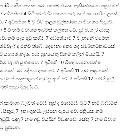
ොහෝවිට කීප දෙනකු සමග සම්බන්ධතා ඇතිකරගෙන පසුව එක්‌
. 7 අධිපතියා 4 සිටීමෙන් විවාහ සහකරු හෝ සහකාරිය උසස්‌
. 7 අධිපතියා 5 වූ විට ආලය මුල්කරගෙන විවාහය සිදුවේ.
ියා 6 වී නම් විවාහය තරමක්‌ කල්ගත වේ. දුර බැහැර අයකු
ේ. කම් සැප අඩු කරයි. 7 අධිපතියාම 7 වැන්නේ වීමෙන්
්මවලදී ද එක්‌වී තිබේ. දෙදෙනා අතර තද සම්බන්ධතාවයක්‌
 යහපත් නැත. පාප ග්‍රහයෙකු වීනම් කලින් මියයයි. 7
්ම වලින් යුක්‌තවේ. 7 අධිපති 10 වීමද වාසනාවන්ත
න් යම් දේකට දක්‍ෂ වේ. 7 අධිපති 11 නම් ආශ්‍රයෙන්
 වුවත් පසුකාලයේ ගැටලු ඇතිවේ. 7 අධිපති 12 නම් දියුණු
මුත් පසුව දියුණුවේ.
ෙන් කාමාශා බලවත් වෙයි. කුජ ද එසේමයි. බුධ 7 නම් බුද්ධිමත්
 සිකුරු 7 ඉතා ශුභයි. ලස්‌සන රූපය වේ. ස්‌ත්‍රියක නම්
ුයි. රාහු 7 නම් අඩු වයසින් විවාහවේ. කේතු 7 නම් විවාහ
ට පුළුවන.