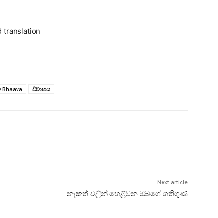
 translation
ව Bhaava
විවාහය
Next article
නැකත් වලින් හෙළිවන ඔබගේ ගතිගුණ