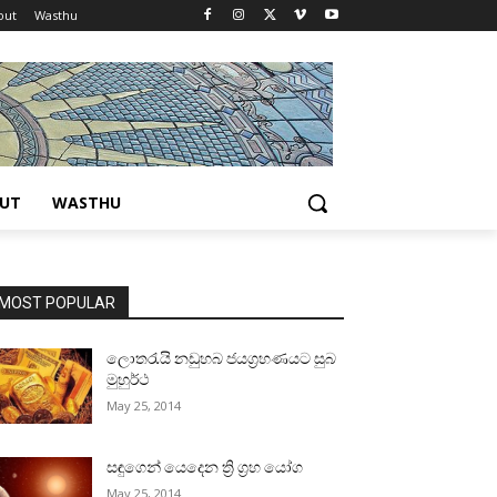
out
Wasthu
UT
WASTHU
MOST POPULAR
ලොතරැයි නඩුහබ ජයග්‍රහණයට සුබ
මුහුර්ථ
May 25, 2014
සඳුගෙන් යෙදෙන ත්‍රි ග්‍රහ යෝග
May 25, 2014