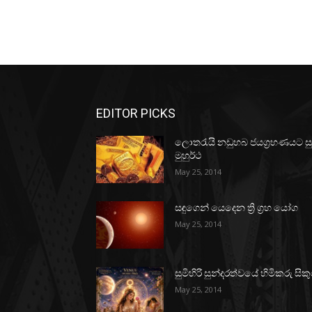
EDITOR PICKS
ලොතරැයි නඩුහබ ජයග්‍රහණයට ස
මුහුර්ථ
May 25, 2014
සඳුගෙන් යෙදෙන ත්‍රි ග්‍රහ යෝග
May 25, 2014
සුමිහිරි සුන්දරත්වයේ හිමිකරු සිකු
May 25, 2014