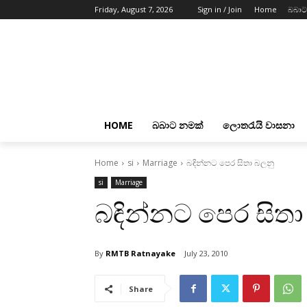
Friday, August 7, 2026
Sign in / Join
Home
බබාට
HOME
බබාට නමක්
ලොතරැයි වාසනා
Home
si
Marriage
බඳින්නට පෙර සිතා බලනු
si
Marriage
බඳින්නට පෙර සිතා
By
RMTB Ratnayake
July 23, 2010
Share