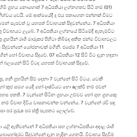
හිමි ග්‍රහය නොහොත් 7 අධිපතියා ලග්නගතව සිටී නම් (01)
ිශ්චය වෙයි. මේ ආත්මයේදී ද එය පතාගෙන එන්නක්‌ වීමට
ිටීමෙන් සැපවත් වූ යහපත් විවාහයක්‌ සිදුවන්නේය. 7 අධිපතියා
ු විවාහයට ලැබේ. 7 අධිපතියා ලග්නයේ සිටීමේදී ඇතැම්විට
ශුක්‍ර ග්‍රහයින් රාශි මාරුකර පිහිටා තිබීමද අතීත ජන්ම විවාහවලට
ාහය සිදුවන්නේ යෝජනාවක්‌ මගිනි. එසේම 7 අධිපතියා 11
මගින් හෝ විවාහය සිදුවේ. 07 අධිපතියා 12 සිටි විට දැන හඳුනා
යන් බලයෙන් සිටි විටද යහපත් විවාහයක්‌ සිදුවේ.
ර, ශනී ග්‍රහයින් සිව් දෙනා 7 වැන්නේ සිටි විටය. යටකී
නි හෝ කුජ සමග යෙදී හෝ දෘෂ්ටියට හො aලක්‌වී නම් එවන්
ගේ පහස පතති. 7 වැන්නේ සිටින ග්‍රහයා උච්චව හෝ ශුභ ග්‍රහයකු
 නම් විවාහ දිවිය වාසනාවන්ත වන්නේය. 7 වැන්නේ රවි සඳු
සා පර පුරුෂ පර ස්‌ත්‍රි සැපතට ලොල්වේ.
 යළි ඇතිවන්නේ 7 අධිපතියා සහ ලග්නාධිපතියා අදාළ රාශි
ය බොහෝදුරට සිදුවන්නේ දැන හැඳින ගෙනයි. විවාහය සිදුවීම්