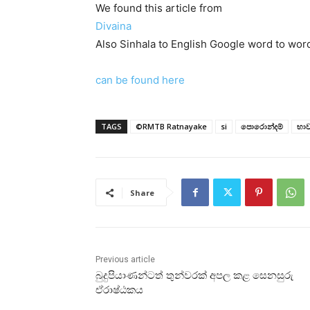
We found this article from
Divaina
Also Sinhala to English Google word to word
can be found here
TAGS
©RMTB Ratnayake
si
පොරොන්දම්
භා
Share
Previous article
බුදුපියාණන්ටත් තුන්වරක්‌ අපල කළ සෙනසුරු
ඒරාෂ්ඨකය