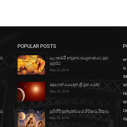
POPULAR POSTS
P
ුබ
ලොතරැයි නඩුහබ ජයග්‍රහණයට සුබ
e
මුහුර්ථ
si
May 25, 2014
Ri
M
සඳුගෙන් යෙදෙන ත්‍රි ග්‍රහ යෝග
May 25, 2014
H
W
O
රු
සුමිහිරි සුන්දරත්වයේ හිමිකරු සිකුරු
May 25, 2014
Fe