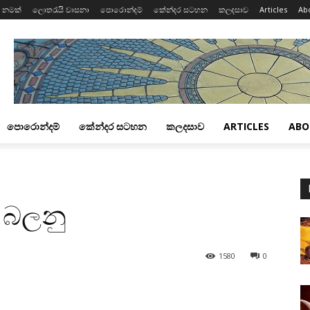
 නමක්
ලොතරැයි වාසනා
පොරොන්දම්
කේන්දර සටහන
කලදසාව
Articles
Ab
පොරොන්දම්
කේන්දර සටහන
කලදසාව
ARTICLES
ABO
 බලනු
1580
0