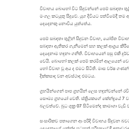
විවාහය බොහෝ විට සිදුවන්නේ පෙම් සබඳතා තුළි
මංගල කටයුතු සිදුවේ. යුග දිවියට පත්වීමේදී තම
දෙදෙනකු නොවිය යුත්තේය.
පෙම් සබඳතා තුළින් සිදුවන විවාහ, යෝජිත වි
සබඳතා ඇතිකර ගැනීමෙන් සහ කලක්‌ ආශ්‍රය කිරීමෙන
දෙදෙනාම හඳුනා ගනිති. විවාහයෙන් පසු එකී ද
වෙයි. බොහෝ කලක්‌ පෙම් කරමින් ආලයෙන් වෙ
හෝ විවාහ වූ අය ද එමට සිටිති. මාස වර්ෂ ගණන්
දික්‌කසාද වන අවස්‌ථාද එමටය.
ග්‍රහයින්ගෙන් පාප ග්‍රහයින් ලෙස හඳුන්වන්නේ රවි, 
සෞම්‍ය ග්‍රහයෝ වෙති. ස්‌ත්‍රියකගේ කේන්ද්‍රයේ 
බලවත්වේ. බුධ ශුක්‍ර 07 සිටීමෙන්ද කාමාශා වැඩ
සංසාරිකව පතාගෙන ආ පරිදි විවාහය සිදුවන බව
දෙදෙනාගේ කේන්ද්‍ර සටහන් පරීක්‍ෂාවේදී අනාවර