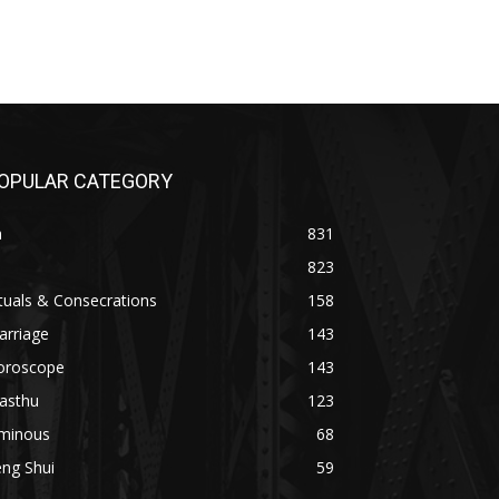
OPULAR CATEGORY
n
831
823
tuals & Consecrations
158
arriage
143
oroscope
143
asthu
123
minous
68
ng Shui
59