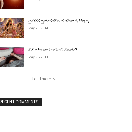
සුමිහිරි සුන්දරත්වයේ හිමිකරු සිකුරු
May 25, 2014
ඔබ නිදා ගන්නේ මේ වගේද?
May 25, 2014
Load more
RECENT COMMENTS