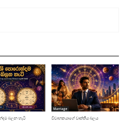
Marriage
්දම බලන හැටි
විවාහකයාගේ වෘත්තීය බලය