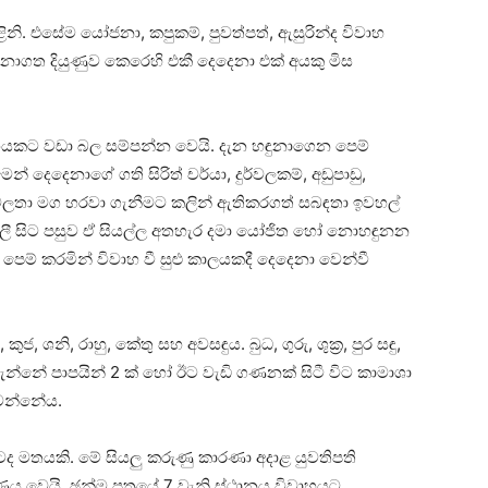
නි. එසේම යෝජනා, කපුකම්, පුවත්පත්, ඇසුරින්ද විවාහ
 අනාගත දියුණුව කෙරෙහි එකී දෙදෙනා එක්‌ අයකු මිස
වාහයකට වඩා බල සම්පන්න වෙයි. දැන හඳුනාගෙන පෙම්
් දෙදෙනාගේ ගති සිරිත් චර්යා, දුර්වලකම්, අඩුපාඩු,
ුර්වලතා මග හරවා ගැනීමට කලින් ඇතිකරගත් සබඳතා ඉවහල්
ලී සිට පසුව ඒ සියල්ල අතහැර දමා යෝජිත හෝ නොහඳුනන
 පෙම් කරමින් විවාහ වී සුළු කාලයකදී දෙදෙනා වෙන්වී
කුජ, ශනි, රාහු, කේතු සහ අවසඳුය. බුධ, ගුරු, ශුක්‍ර, පුර සඳු,
7 වැන්නේ පාපයින් 2 ක්‌ හෝ ඊට වැඩි ගණනක්‌ සිටී විට කාමාශා
ි වන්නේය.
ටද මතයකි. මේ සියලු කරුණු කාරණා අදාළ යුවතිපති
ණය වෙයි. ඡන්ම පත්‍රයේ 7 වැනි ස්‌ථානය විවාහයට