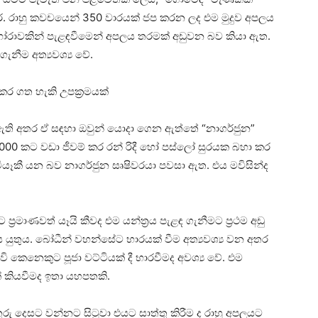
 කෙරේ. රාහු කවචයෙන් 350 වාරයක්‌ ජප කරන ලද එම මුදුව අපලය
හෝරාවකින් පැළඳවීමෙන් අපලය තරමක්‌ අඩුවන බව කියා ඇත.
ීම අත්‍යවශ්‍ය වේ.
ර ගත හැකි උපක්‍රමයක්‌
 ඇති අතර ඒ සඳහා ඔවුන් යොදා ගෙන ඇත්තේ “නාගර්ජුන”
 18000 කට වඩා ජීවම් කර රන් රිදී හෝ පස්‌ලෝ සුරයක බහා කර
සේ වියෑකී යන බව නාගර්ජුන සෘෂිවරයා පවසා ඇත. එය මවිසින්ද
්‍රමාණවත් යෑයි කීවද එම යන්ත්‍රය පැළඳ ගැනීමට ප්‍රථම අඩු
ය යුතුය. බෝධීන් වහන්සේට භාරයක්‌ වීම අත්‍යවශ්‍ය වන අතර
කෙනෙකුට පූජා වට්‌ටියක්‌ දී භාරවීමද අවශ්‍ය වේ. එම
්‌ කියවීමද ඉතා යහපතකි.
රු දෙසට වන්නට සිටුවා එයට සාත්තු කිරීම ද රාහු අපලයට