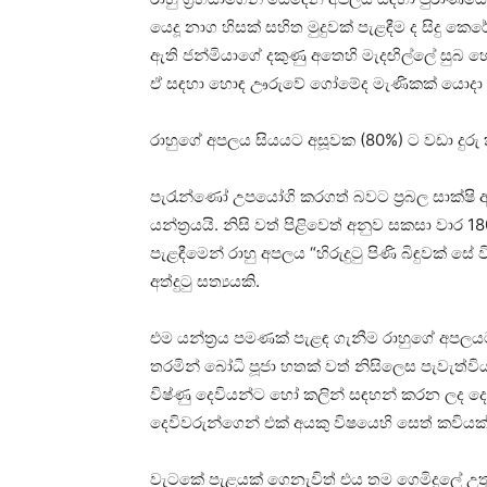
යෙදූ නාග හිසක්‌ සහිත මුදුවක්‌ පැළඳීම ද සිදු
ඇති ජන්මියාගේ දකුණු අතෙහි මැදඟිල්ලේ සුබ 
ඒ සඳහා හොඳ ඌරුවේ ගෝමේද මැණිකක්‌ යොදා ගැන
රාහුගේ අපලය සියයට අසූවක (80%) ට වඩා දුරු ක
පැරැන්ණෝ උපයෝගි කරගත් බවට ප්‍රබල සාක්‌ෂි
යන්ත්‍රයයි. නිසි වත් පිළිවෙත් අනුව සකසා වාර
පැළඳීමෙන් රාහු අපලය “හිරුදුටු පිණි බිඳුවක්‌ 
අත්දුටු සත්‍යයකි.
එම යන්ත්‍රය පමණක්‌ පැළඳ ගැනීම රාහුගේ අපලයට ප
තරමින් බෝධි පූජා හතක්‌ වත් නිසිලෙස පැවැත්වි
විෂ්ණු දෙවියන්ට හෝ කලින් සඳහන් කරන ලද දෙවි 
දෙවිවරුන්ගෙන් එක්‌ අයකු විෂයෙහි සෙත් කවියක
වැටකේ පැළයක්‌ ගෙනැවිත් එය තම ගෙමිදුලේ උතු