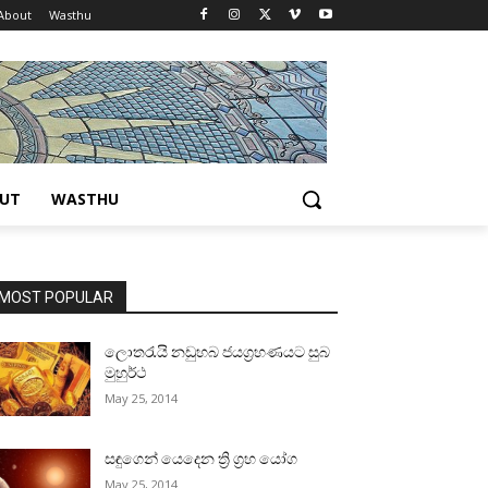
About
Wasthu
UT
WASTHU
MOST POPULAR
ලොතරැයි නඩුහබ ජයග්‍රහණයට සුබ
මුහුර්ථ
May 25, 2014
සඳුගෙන් යෙදෙන ත්‍රි ග්‍රහ යෝග
May 25, 2014