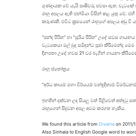
ගුණදායක වේ යෑයි සෘෂිවරු පවසා ඇත. වැටකේ පැළ
රාහු අපලය ඇති ජන්මියා විසින් කළ යුතු වේ. එ
කරුණකි. එවිට ක්‍රමයෙන් රාහුගේ අපලය අඩු වී
“ඡන්ද පිරිත” හා “සූරිය පිරිත” උදේ සවස ගාය
වැටකෙයා මල් බුදු සමිඳුන්ට පූජා කිරීමෙන්ද ම
දිනපතා උදේ හවස 21 වර බැගින් ගායනා කිරීමෙන්
රාහු ස්‌තෝත්‍රය
“අර්ධ කායම් මහා වීර්යයම් චන්ද්‍රදිත්‍යම් විමර්ධනම
ඉහතින් දක්‌වන ලද සියලු වත් පිළිවෙත් අත්දුටු
රාහුගෙන් සිදුවන අපල අවම කරගත හැකිය.
We found this article from
Divaina
on 2011/1
Also Sinhala to English Google word to wor