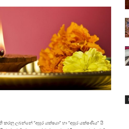
ඇති කරනු ලබන්නේ “අසුර යක්‌ෂයා” හා “අසුර යක්‌ෂණිය” යි