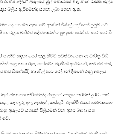
 රාක්‌ෂ බලිය” අපලයේ මුල් කොටසේ දී ද, නාග රාක්‌ෂ බලිය
රකුසු බලිය ඇරීමෙන්ද සහන ලබා ගෙන ඇත.
හිප දෙනෙක්‌ම ඇත. මේ අතරින් විෂ්ණු දෙවියන් ප්‍රමුඛ වේ.
ී හා රුද්‍රය බහිරව දේවතාවන්ට පුද පූජා පවත්වා භාර හාර වී
නීම සඳහා පෙර කල සිටම පවත්වාගෙන ආ චාරිත්‍ර විධි
න් කළ නාග රූප, ගෝමේද මැණික්‌ අශ්වයන්, කළු එළු මස්‌,
යකඩ විශේෂයි) හා නිල් පාට රෙදි දන් දීමෙන් රාහු අපලය
ුර ස්‌නානය කිරීමෙන්ද රාහුගේ අපලය තරමක්‌ දුරට හෝ
 කලාඳුරු අල, ඇත්දත්, කස්‌තුරි, එළකිරි එකට තම්බාගෙන
රාහු අපලයට යහපත් පිළියමක්‌ වන අතර බදාදා සහ
් වේ.
 සිටම පැවැත එන පිළිවෙතක්‌ ලෙස, “ගෝමේද” මැණිකක්‌