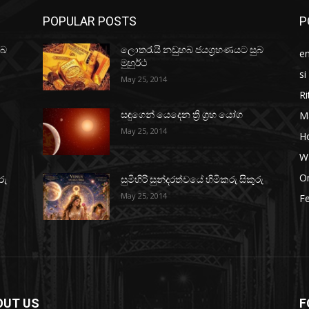
POPULAR POSTS
P
ුබ
ලොතරැයි නඩුහබ ජයග්‍රහණයට සුබ
e
මුහුර්ථ
si
May 25, 2014
Ri
M
සඳුගෙන් යෙදෙන ත්‍රි ග්‍රහ යෝග
May 25, 2014
H
W
O
රු
සුමිහිරි සුන්දරත්වයේ හිමිකරු සිකුරු
May 25, 2014
Fe
OUT US
F