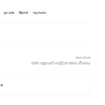
ග්‍රහ දෝෂ
පිළිවෙත්
රාහු Raahu
Next article
ජන්ම පත්‍රයෙන් හෙළිවන කම්ම නියාමය
ra