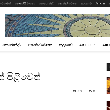
ාට නමක්
ලොතරැයි වාසනා
පොරොන්දම්
කේන්දර සටහන
කලදසාව
Articles
පොරොන්දම්
කේන්දර සටහන
කලදසාව
ARTICLES
ABO
 පිළිවෙත්
2191
0