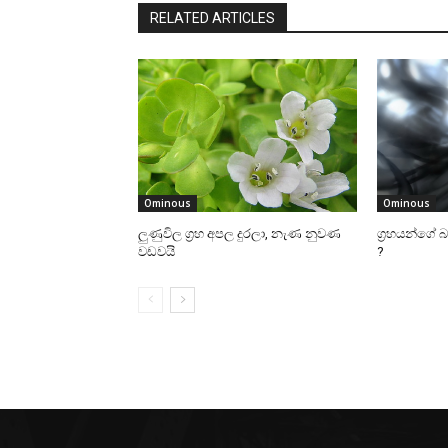
RELATED ARTICLES
Ominous
Ominous
ලුණුවිල ග්‍රහ අපල දුරලා, නැණ නුවණ
ග්‍රහයන්ගේ 
වඩවයි
?