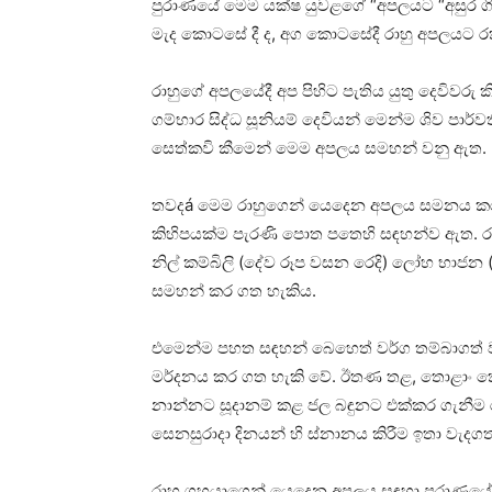
පුරාණයේ මෙම යක්‌ෂ යුවළගේ “අපලයට “අසුර ගිරි
මැද කොටසේ දී ද, අග කොටසේදී රාහු අපලයට 
රාහුගේ අපලයේදී අප පිහිට පැතිය යුතු දෙවිවරු කි
ගම්භාර සිද්ධ සූනියම් දෙවියන් මෙන්ම ශිව පාර්වත
සෙත්කවි කීමෙන් මෙම අපලය සමහන් වනු ඇත.
තවදá මෙම රාහුගෙන් යෙදෙන අපලය සමනය කර ගැ
කිහිපයක්‌ම පැරණි පොත පතෙහි සඳහන්ව ඇත. රනි
නිල් කම්බිලි (දේව රූප වසන රෙදි) ලෝහ භාජන (
සමහන් කර ගත හැකිය.
එමෙන්ම පහත සඳහන් බෙහෙත් වර්ග තම්බාගත් වත
මර්දනය කර ගත හැකි වේ. ඊතණ තළ, තොළාං කොළ,
නාන්නට සූදානම් කළ ජල බඳුනට එක්‌කර ගැනීම 
සෙනසුරාදා දිනයන් හි ස්‌නානය කිරීම ඉතා වැදගත
රාහු ග්‍රහයාගෙන් යෙදෙන අපලය සඳහා පුරාණයේ