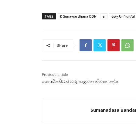
TAGS
©Gunawardhana DDN
si
අපල Unfruitful
Share
Previous article
ගෘහාධිපතිටත් මරු කැඳවන නිවාස දෝෂ
Sumanadasa Banda