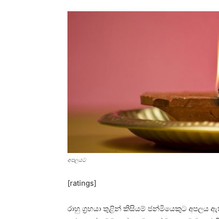
අපලයට
[ratings]
රාහු ග්‍රහයා තුළින් කිසියම් ජන්මියෙකුට අපලය 