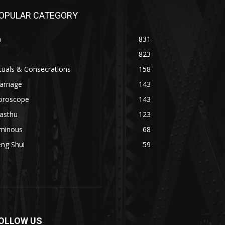
OPULAR CATEGORY
n
831
823
tuals & Consecrations
158
arriage
143
oroscope
143
asthu
123
minous
68
ng Shui
59
OLLOW US