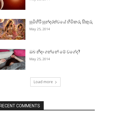
සුමිහිරි සුන්දරත්වයේ හිමිකරු සිකුරු
May 25, 2014
ඔබ නිදා ගන්නේ මේ වගේද?
May 25, 2014
Load more
RECENT COMMENTS