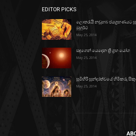
EDITOR PICKS
ලොතරැයි නඩුහබ ජයග්‍රහණයට ස
මුහුර්ථ
May 25, 2014
සඳුගෙන් යෙදෙන ත්‍රි ග්‍රහ යෝග
May 25, 2014
සුමිහිරි සුන්දරත්වයේ හිමිකරු සිකු
May 25, 2014
AB