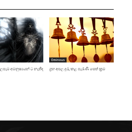
Ominous
බලපෑම අමනුෂ්‍යයන් ට නැතිද
ග්‍රහ අපල දුරු කළ පැරැණි සෙත් ක්‍රම