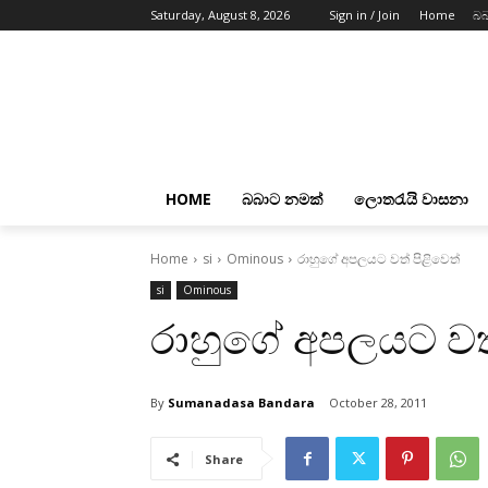
Saturday, August 8, 2026
Sign in / Join
Home
බබ
HOME
බබාට නමක්
ලොතරැයි වාසනා
Home
si
Ominous
රාහුගේ අපලයට වත් පිළිවෙත්
si
Ominous
රාහුගේ අපලයට වත්
By
Sumanadasa Bandara
October 28, 2011
Share