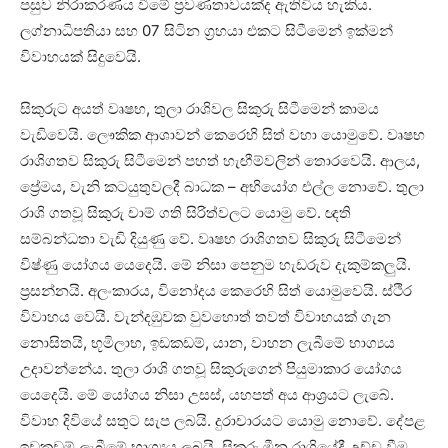
පසුව නිරාකරණය වීමේ ප්‍රවණතාවයක්‌ද ඇතිවිය හැකිය.
ලග්නාධිපතියා සහ 07 සිටින ග්‍රහයා එකට සිටීමෙන් ඉක්‌මන්
විවාහයක්‌ සිදුවෙයි.
සිකුරුට අයත් වෘෂභ, තුලා රාශිවල සිකුරු සිටීමෙන් කාමය
වැඩිවෙයි. ලෞකික ආශාවන් කෙරෙහි සිත් වහා යොමුවේ. වෘෂභ
රාශිගතව සිකුරු සිටීමෙන් පහත් හැඟීම්වලින් තොරවෙයි. ආලය,
ප්‍රේමය, වැනි කටයුතුවලදී බාධක – අභියෝග එල්ල නොවේ. තුලා
රාශි ගතවූ සිකුරු චාම් ගති සිරිත්වලට යොමු වේ. ඥති
සම්බන්ධතා වැඩි දියුණු වේ. වෘෂභ රාශිගතව සිකුරු සිටීමෙන්
විෂ්ණු යෝගය යෙදෙයි. මේ නිසා පෙනුම හැඩරුව දැකුම්කලුයි.
ප්‍රසන්නයි. අලංකාරය, විනෝදය කෙරෙහි සිත් යොමුවෙයි. ස්‌ථිර
විවාහය වෙයි. වැන්දඹුවක වුවහොත් තවත් විවාහයක්‌ ගැන
නොසිතයි, භූමිලාභ, ඉඩකඩම්, යාන, වාහන ලැබීමේ භාග්‍යය
උදාවන්නේය. තුලා රාශි ගතවූ සිකුරුගෙන් පියුමාකාර යෝගය
යෙදෙයි. මේ යෝගය නිසා උසස්‌, යහපත් අය ආශ්‍රයට ලැබේ.
විවාහ දිවියේ සතුට සැප ලබයි. දුරාචාරයට යොමු නොවේ. දේපළ
ඉඩකඩම් ලැබීමේ භාග්‍යය ලබයි. සිකුරු මීන රාශියේදී උච්ච වීම