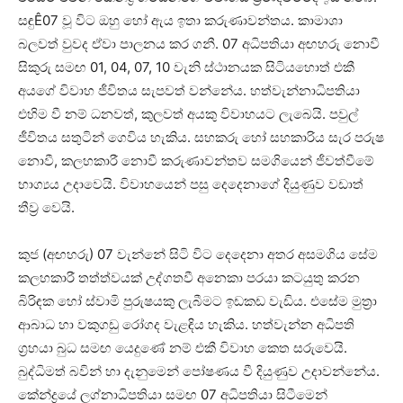
සඳුÊ07 වූ විට ඔහු හෝ ඇය ඉතා කරුණාවන්තය. කාමාශා
බලවත් වුවද ඒවා පාලනය කර ගනී. 07 අධිපතියා අඟහරු නොවී
සිකුරු සමඟ 01, 04, 07, 10 වැනි ස්‌ථානයක සිටියහොත් එකී
අයගේ විවාහ ජීවිතය සැපවත් වන්නේය. හත්වැන්නාධිපතියා
එහිම වී නම් ධනවත්, කුලවත් අයකු විවාහයට ලැබෙයි. පවුල්
ජීවිතය සතුටින් ගෙවිය හැකිය. සහකරු හෝ සහකාරිය සැර පරුෂ
නොවී, කලහකාරී නොවී කරුණාවන්තව සමගියෙන් ජීවත්වීමේ
භාග්‍යය උදාවෙයි. විවාහයෙන් පසු දෙදෙනාගේ දියුණුව වඩාත්
තීව්‍ර වෙයි.
කුජ (අඟහරු) 07 වැන්නේ සිටි විට දෙදෙනා අතර අසමගිය සේම
කලහකාරී තත්ත්වයක්‌ උද්ගතවී අනෙකා පරයා කටයුතු කරන
බිරිඳක හෝ ස්‌වාමි පුරුෂයකු ලැබීමට ඉඩකඩ වැඩිය. එසේම මුත්‍රා
ආබාධ හා වකුගඩු රෝගද වැළඳිය හැකිය. හත්වැන්න අධිපති
ග්‍රහයා බුධ සමඟ යෙදුණේ නම් එකී විවාහ කෙත සරුවෙයි.
බුද්ධිමත් බවින් හා දැනුමෙන් පෝෂණය වී දියුණුව උදාවන්නේය.
කේන්ද්‍රයේ ලග්නාධිපතියා සමඟ 07 අධිපතියා සිටීමෙන්