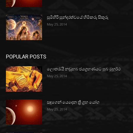
සුමිහිරි සුන්දරත්වයේ හිමිකරු සිකුරු
May 25, 2014
POPULAR POSTS
ලොතරැයි නඩුහබ ජයග්‍රහණයට සුබ මුහුර්ථ
May 25, 2014
සඳුගෙන් යෙදෙන ත්‍රි ග්‍රහ යෝග
May 25, 2014