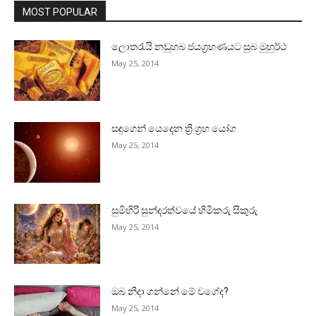
MOST POPULAR
ලොතරැයි නඩුහබ ජයග්‍රහණයට සුබ මුහුර්ථ
May 25, 2014
සඳුගෙන් යෙදෙන ත්‍රි ග්‍රහ යෝග
May 25, 2014
සුමිහිරි සුන්දරත්වයේ හිමිකරු සිකුරු
May 25, 2014
ඔබ නිදා ගන්නේ මේ වගේද?
May 25, 2014