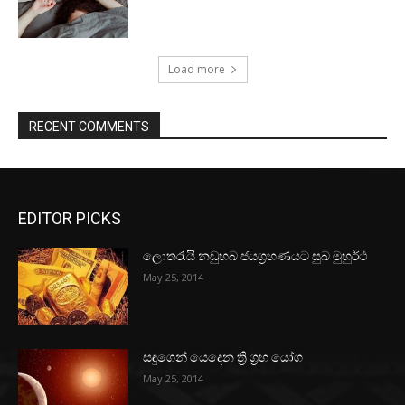
Load more
RECENT COMMENTS
EDITOR PICKS
ලොතරැයි නඩුහබ ජයග්‍රහණයට සුබ මුහුර්ථ
May 25, 2014
සඳුගෙන් යෙදෙන ත්‍රි ග්‍රහ යෝග
May 25, 2014