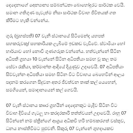
දෙදෙනාගේ අෙන්‍යාන්‍ය සම්බන්ධතා බොහෝදුරට සාර්ථක වෙයි.
සමාන ගතිගුණ පැවැත්ම නිසා සාර්ථක විවාහ ජීවිතයක්‌ ගත
කිරීමට හැකි වන්නේය.
ගුරු (බ්‍රහස්‌පතී) 07 වැනි ස්‌ථානයේ සිටීමෙන්ද යහපත්
සහකරුවකු/ සහකාරියක ලැබීමේ ඉඩකඩ වැඩිවේ. ස්‌වාමියා හෝ
භාර්යාව හෝ නොවී ගුණගරුක වන්නේය. හත්වැන්නේ සිටින
අධිපති ග්‍රහයා 10 වැන්නේ සිටින අධිපතියා සමඟ වූ කල තම
සේවා රැකියා, කර්මාන්ත ආදියේ දියුණුව උදාවෙයි. 07 අධිපතියා
සිව්වැන්න අධිපතියා සමඟ සිටින විට විවාහය බෙහෙවින් ආලය
පදනම් කරගෙන සිදුවන අතර ජීවත්වන තාක්‌ කල් යෙහෙන්,
සමගියෙන්, සමාදානයෙන් කල් ගෙවයි.
07 වැනි ස්‌ථානය කෲර ග්‍රහයින් දෙදෙනකුට මැදිව සිටින විට
විවාහ දිවියේ ගැටලු හා කරදරකාරී තත්ත්වයන් උදාවෙයි. රාහු 07
සිටින්නේ නම් ස්‌ත්‍රීන්ගේ ආශ්‍රය අධිකවී හරි හම්බකරගත් වස්‌තුව,
ධනය නාස්‌තිවීමට පුළුවනි. සිකුරු 07 වැන්නේ ශුභදායකව