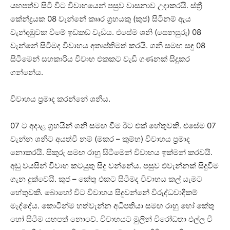
යහපත්ව සිටි විට විවාහයෙන් පසුව වාසනාව උදාකරයි. ස්‌ත්‍රී
කේන්ද්‍රයක 08 වැන්නේ කෲර ග්‍රහයකු (කුජ) සිටීනම් ඇය
වැන්දඹුවක වීමේ ඉඩකඩ වැඩිය. එසේම ශනි (සෙනසුරු) 08
වැන්නේ සිටීමද විවාහය අතෘප්තිමත් කරයි. ශනි සමඟ සඳු 08
සිටීමෙන් සහකාරිය විවාහ එකකට වැඩි ගණනක්‌ සිදුකර
ගන්නේය.
විවාහය ප්‍රමාද කරන්නේ ශනිය.
07 ට අදාළ ග්‍රහයින් ශනි සමඟ වීම ඊට එක්‌ හේතුවකි. එසේම 07
වැන්න ශනිට අයත්වී නම් (මකර – කුම්භ) විවාහය ප්‍රමාද
නොකරයි. සිකුරු සමඟ රාහු සිටීමෙන් විවාහය ඉක්‌මන් කරවයි.
අඩු වයසින් විවාහ කටයුතු සිදු වන්නේය. පසුව එවැන්නක්‌ සිදුවීම
ගැන දුක්‌වෙයි. කුජ – කේතු එකට සිටීමද විවාහය කල් යැමට
හේතුවකි. බොහෝ විට විවාහය සිදුවන්නේ විරුද්ධවාදීකම්
මැද්දේය. කොටින්ම හත්වැන්න අධිපතියා සමඟ රාහු හෝ කේතු
හෝ සිටීම යහපත් නොවේ. විවාහයට මුලින් විරෝධතා එල්ල වී