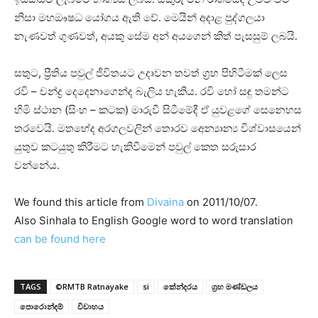
නිසා මහඖෂධ යෝගය ඇති වේ. මෙයින් අදාළ පුද්ගලයා
නැණවත් ගුණවත්, අයකු සේම අන් අයගෙන් කිත් පැසසුම් ලබයි.
සතුට, ප්‍රීතිය පවුල් ජීවිතයට උදාවන තවත් ග්‍රහ පිහිටීමක්‌ ලෙස
රවි – චන්ද්‍ර දෙදෙනාගෙන්ද බැලිය හැකිය. රවි හෝ සඳු තමන්ට
හිමි ස්‌ථාන (සිංහ – කටක) මාරුවී සිටීමේදී ඒ යුවළගේ සෙනෙහස
තරවෙයි. මතභේද අරගලවලින් තොරව අෙන්‍යාන්‍ය විශ්වාසයෙන්
යුතුව කටයුතු කිරීමට හැකිවීමෙන් පවුල් කෙත සරුසාර
වන්නේය.
We found this article from
Divaina
on 2011/10/07.
Also Sinhala to English Google word to word translation
can be found here
TAGS
©RMTB Ratnayake
si
කේන්දරය
ග්‍රහ මණ්‌ඩලය
පොරොන්දම්
විවාහය