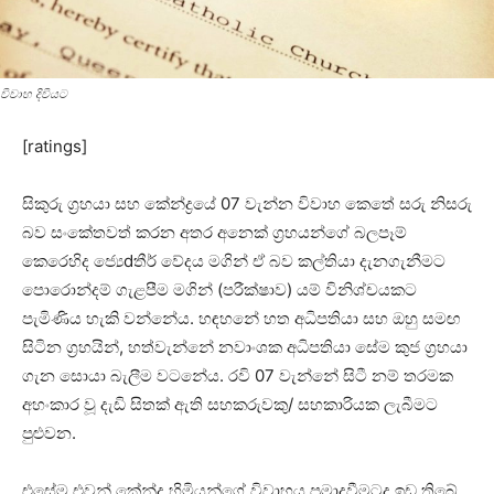
විවාහ දිවියට
[ratings]
සිකුරු ග්‍රහයා සහ කේන්ද්‍රයේ 07 වැන්න විවාහ කෙතේ සරු නිසරු
බව සංකේතවත් කරන අතර අනෙක්‌ ග්‍රහයන්ගේ බලපෑම්
කෙරෙහිද ජ්‍යෙdතීර් වේදය මගින් ඒ බව කල්තියා දැනගැනීමට
පොරොන්දම් ගැළපීම මගින් (පරීක්‌ෂාව) යම් විනිශ්චයකට
පැමිණිය හැකි වන්නේය. හඳහනේ හත අධිපතියා සහ ඔහු සමඟ
සිටින ග්‍රහයින්, හත්වැන්නේ නවාංශක අධිපතියා සේම කුජ ග්‍රහයා
ගැන සොයා බැලීම වටනේය. රවි 07 වැන්නේ සිටී නම් තරමක
අහංකාර වූ දැඩි සිතක්‌ ඇති සහකරුවකු/ සහකාරියක ලැබීමට
පුළුවන.
එසේම එවන් කේන්ද්‍ර හිමියන්ගේ විවාහය ප්‍රමාදවීමටද ඉඩ තිබේ.