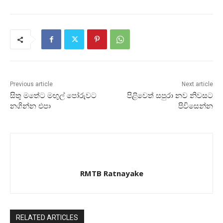
Previous article
Next article
සිතු මතේට මඟුල් පෝරුවට
පිළිවෙත් සපුරා නව නිවසට
නගින්න එපා
පිවිසෙන්න
RMTB Ratnayake
RELATED ARTICLES