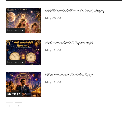
සුමිහිරි සුන්දරත්වයේ හිමිකරු සිකුරු
May 25, 2014
Horoscope
රාශි පොරොන්දම බලන හැටි
May 18, 2014
Horoscope
විවාහකයාගේ වෘත්තීය බලය
May 18, 2014
Marriage