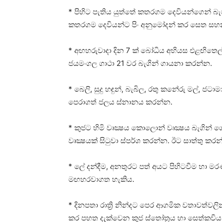
* පිහිට පැතිය යුත්තේ කතරගම දෙවියන්ගෙන් බ
කතරගම දෙවියන්ට පිං අනුමෝදන් කර සෙත සහනය
* අඟහරුවාදා දින 7 ක්‌ බෝධිය අභියස එළඟිතෙල්
ජයමංගල ගාථා 21 වර බැගින් ගායනා කරන්න.
* බෙලි, සුදු හඳුන්, බැබිල, රතු කනේරු මල්, 
පෙරාගත් ජලය ස්‌නානය කරන්න.
* කුජට හිමි වෘක්‍ෂය කොලොන් වෘක්‍ෂය බැගින
වෘක්‍ෂයක්‌ සිටුවා ස්‌පර්ශ කරන්න. ඊට සාත්තු කරන
* ලේ දන්දීම, අනතුරට පත් අයට පිහිටවීම හා මර
මඟහරවාගත හැකිය.
* දිනපතා රාත්‍රි නින්දට පෙර ආගමික වතාවත්වලි
කර පහත දැක්‌වෙන කුජ ස්‌තෝත්‍රය හා සෙත්කව