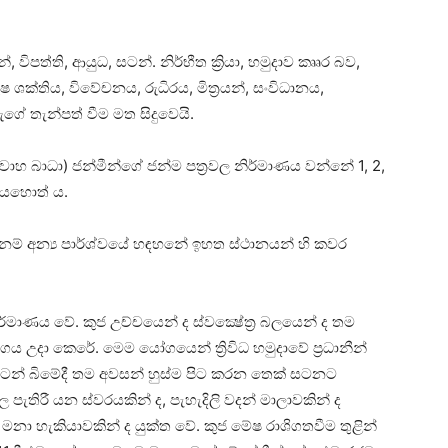
විපත්ති, ආයුධ, සටන්. නිර්භීත ක්‍රියා, හමුදාව කෲර බව,
ුෂ ශක්‌තිය, විවේචනය, රුධිරය, මිත්‍රයන්, සංවිධානය,
ේ තැන්පත් වීම මත සිදුවෙයි.
 බාධා) ජන්මීන්ගේ ජන්ම පත්‍රවල නිර්මාණය වන්නේ 1, 2,
ිටියහොත් ය.
් අන්‍ය පාර්ශ්වයේ හඳහනේ ඉහත ස්‌ථානයන් හි කවර
මාණය වේ. කුජ උච්චයෙන් ද ස්‌වක්‍ෂේත්‍ර බලයෙන් ද තම
උදා කෙරේ. මෙම යෝගයෙන් ත්‍රිවිධ හමුදාවේ ප්‍රධානීන්
න් බිමේදී තම අවසන් හුස්‌ම පිට කරන තෙක්‌ සටනට
තිරී යන ස්‌වරයකින් ද, පැහැදිලි වදන් මාලාවකින් ද
 මනා හැකියාවකින් ද යුක්‌ත වේ. කුජ මේෂ රාශිගතවීම තුළින්