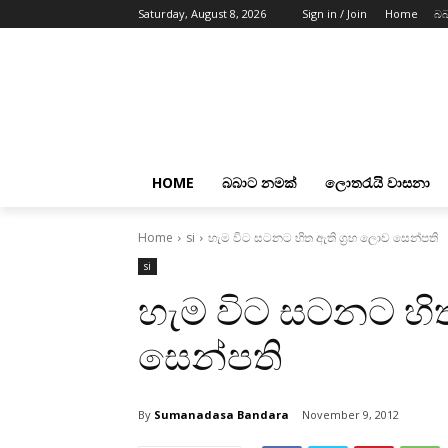
Saturday, August 8, 2026
Sign in / Join
Home
බබ
HOME
බබාට නමක්
ලොතරැයි වාසනා
Home
si
හැම විට සටනට හිත ඇති ග්‍රහ ලොව සෙන්පති
si
හැම විට සටනට හිත
සෙන්පති
By
Sumanadasa Bandara
November 9, 2012