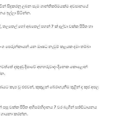
ැවින් සිදුකරනු ලබන සෑම ශාන්තිකර්මයක්‌ම අවසානයේ
 ඉල්ලා සිටින්න.
, තලතෙල් හෝ අබතෙල් පහන් 7 ක්‌ දල්වා චක්‌ක පිරිත හා
ජටාමාංශ පෙරුන්කායන් යන ඖෂධ නැවුම් කළයක දමා තම්බා
් ගෙවත්තේ දකුණු දිසාවේ අඟහරුවාදා දිනෙක කොළොන්
්න.
ණයට කැප වූ එළුවන්, කුකුළන් බේරාගැනීම තුළින් ද කුජ අපල
න් පසු චක්‌ක පිරිත අභිසම්භිදානය 7 වර බැගින් සඡ්Cධායනය
ිය ගායනා කරන්න.