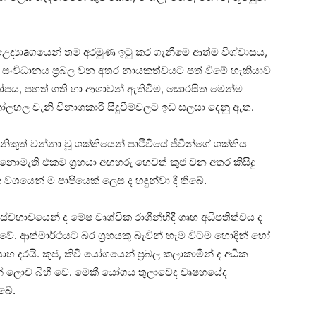
ද්‍යාaගයෙන් තම අරමුණ ඉටු කර ගැනීමේ ආත්ම විශ්වාසය,
ිය හා සංවිධානය ප්‍රබල වන අතර නායකත්වයට පත් වීමේ හැකියාව
 කෝපය, පහත් ගති හා ආශාවන් ඇතිවීම, සොරසිත මෙන්ම
ෝලහල වැනි විනාශකාරී සිදුවීම්වලට ඉඩ සලසා දෙනු ඇත.
ිකුත් වන්නා වූ ශක්‌තියෙන් පෘථිවියේ ජීවීන්ගේ ශක්‌තිය
නොමැති එකම ග්‍රහයා අඟහරු හෙවත් කුජ වන අතර කිසිදු
වශයෙන් ම පාපියෙක්‌ ලෙස ද හඳුන්වා දී තිබේ.
 ස්‌වභාවයෙන් ද මේෂ වෘශ්චික රාශීන්හිදී ගෘහ අධිපතිත්වය ද
යන් වේ. ආත්මාර්ථයට බර ග්‍රහයකු බැවින් හැම විටම හොඳින් හෝ
හ දරයි. කුජ, කිවි යෝගයෙන් ප්‍රබල කලාකාමීන් ද අධික
් ලොව බිහි වේ. මෙකී යෝගය තුලාවේද වෘෂභයේද
බේ.