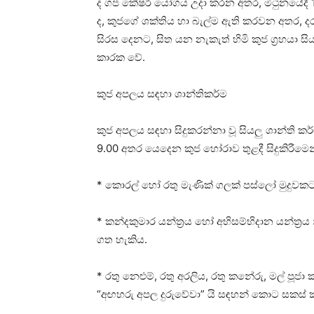
ද ගජ කේෂරී යෝගය උදා කරන අතර, මිථුනයේදී 11 ද
ද, කුජගේ ශක්‌තිය හා බැල්ම ඇති කරවන අතර, දරු ප
සිරස දෙනට, සිත යන නැකැත් හිමි කුජ ග්‍රහයා සිය
කාරක වේ.
කුජ අපලය සඳහා ශාන්තිකර්ම
කුජ අපලය සඳහා සිදුකරන්නා වූ සියලු ශාන්ති කර්ම
9.00 අතර යෙදෙන කුජ හෝරාව තුළදී සිදුකිරීමෙන
* කොරල් හෝ රතු මැණික්‌ ගලක්‌ පස්‌ලෝ මුදුවක
* කන්දකුමාර යන්ත්‍රය හෝ අභිසම්භිදාන යන්ත්‍
ගත හැකිය.
* රතු නෙළුම්, රතු අරලිය, රතු කනේරු, මල් පූ
“අඟහරු අපල දුරුවේවා” යි සඳහන් කොට සකස්‌ ක