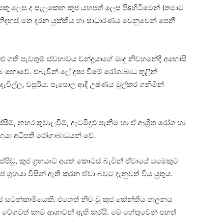
කු ලෙස ද සැලකෙන කුජ යහපත් ලෙස පිsහිටීමෙන් (තමාට
්) නිදහස්‌ මත දරන යුක්‌තිය හා සාධාරණය වෙනුවෙන් පෙනී
 ගති පැවතුම් ස්‌වභාවය චන්ද්‍රයාගේ මෘදු නිවහනේදී අහෝසි
නොවේ. එබැවින් ලේ දූෂ්‍ය වීමේ රෝගාබාධ තුළින්
රා දැවිල්ල, වසූරිය. පැපොල ආදී උෂ්ණය මුල්කර ගනිමින්
්‌සීම්, නහර තුවාලවීම්, ඇටමිදුළු පැනීම හා ඒ ආශ්‍රිත රෝග හා
්‍රහයා අධිපති රෝගාබාධයන් වේ.
, මස්‌පිඬු, කුජ ග්‍රහයාට අයත් කොටස්‌ බැවින් ඒවායේ යමෙකුට
ග්‍රහයා විසින් ඇති කරන ඒවා බවට දැනුවත් විය යුතුය.
 සටන්කාමියෙකි. එහෙත් නීච වූ කුජ කේන්තිය පාලනය
්ම වේගවත් කාම ආශාවන් ඇති කරයි. මේ හේතුවෙන් පහත්