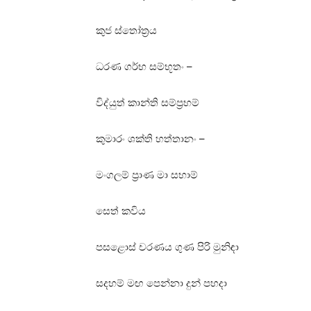
කුජ ස්‌තෝත්‍රය
ධරණ ගර්භ සම්භූතං –
විද්යුත් කාන්ති සම්ප්‍රභම්
කුමාරං ශක්‌ති හත්තානං –
මංගලම් ප්‍රාණ මා සභාම්
සෙත් කවිය
පසළොස්‌ චරණය ගුණ පිරි මුනිඳා
සදහම් මඟ පෙන්නා දුන් පහදා