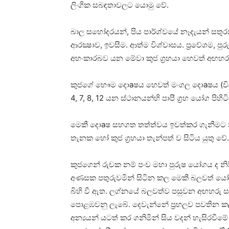
ලිංගික සබඳතාවලට යොමු වේ.
බාල සහෝදරයන්, පිය පාර්ශ්වයේ නෑදැයන් සතුරන්, 
ආරක්‍ෂාව, ඉවසීම. ආත්ම විශ්වාසය. ප්‍රවේශම, පුර
අහංකාරබව යන මේවා කුජ ග්‍රහයා හෙවත් අඟහරුග
කුජගේ භෞම දොaෂය හෙවත් මංගල දොaෂය (විවාහ
4, 7, 8, 12 යන ස්‌ථානයන්හි පාපී ග්‍රහ යෝග පිහ
මෙකී දොaෂ සහගත තත්ත්වය ඉවත්කර ගැනීමට නම
තැනක හෝ කුජ ග්‍රහයා තැන්පත් ව සිටිය යුතු වේ.
කුජගෙන් රුචක නම් පංච මහා පුරුෂ යෝගය ද නිර්
අණසක පතුරුවමින් සිටින කල මෙකී බලවත් යෝගය 
බිහි වී ඇත. ලග්නයේ බලවත්ව පසුවන අඟහරු සට
පොළඹවනු ලැබේ. දෙවැන්නේ ප්‍රභලව පවතින කල පැ
අන්‍යයන් යටත් කර ගනිමින් සිය වදන් හැසිරවීමේ