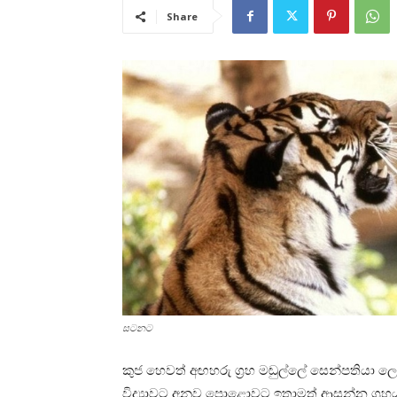
Share
සටනට
කුජ හෙවත් අඟහරු ග්‍රහ මඬුල්ලේ සෙන්පතියා ලෙ
විද්‍යාවට අනුව පොළොවට ඉතාමත් ආසන්න ග්‍රහය