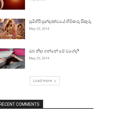
සුමිහිරි සුන්දරත්වයේ හිමිකරු සිකුරු
May 25, 2014
ඔබ නිදා ගන්නේ මේ වගේද?
May 25, 2014
Load more
RECENT COMMENTS