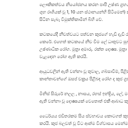
ලෞකිකත්වය නියෝජනය කරන පාපී උෂ්ණ ග්‍රහය
ශුභ රාශියක්‌ වූ 1, 10 යන ස්‌ථානයන්හි සිටීමෙන
සිටින සැබෑ විමුක්‌තිකාමීන් බිහි වේ.
කටකයේදී නීචත්වයට පත්වන කුජගේ හැඩි දැඩි රළු
කෙරේ. එහෙත් කටකයේ නීච වීම ලේ ධාතුවට සුබ 
උෂ්ණාධික රෝග. මුත්‍රා අමාරු. රක්‌ත දොaෂ. මුත්‍
වැළඳෙන රෝග ඇති කරයි.
ආයුධවලින් ඇති වන්නා වූ තුවාල, ගබ්සාවීම්, පිළිස
කාන්තාවන්ගේ ඔසප් චක්‍රය පිළිබඳ රෝග ද කුජ ග
මිනිස්‌ සිරුරේ නලල , නාසය, රහස්‌ ඉන්ද්‍රිය, ලේ
ඇති වන්නා වූ දොaෂයක්‌ වෙතොත් එකී ආබාධ කුජ 
ධෛර්යය එඩිතරකම සිය ස්‌වභාවය කොටගත් කුජ
කරයි. කුජ බලවත් වූ විට ආත්ම විශ්වාසය මෙන