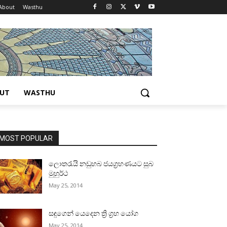
About
Wasthu
UT
WASTHU
MOST POPULAR
ලොතරැයි නඩුහබ ජයග්‍රහණයට සුබ
මුහුර්ථ
May 25, 2014
සඳුගෙන් යෙදෙන ත්‍රි ග්‍රහ යෝග
May 25, 2014