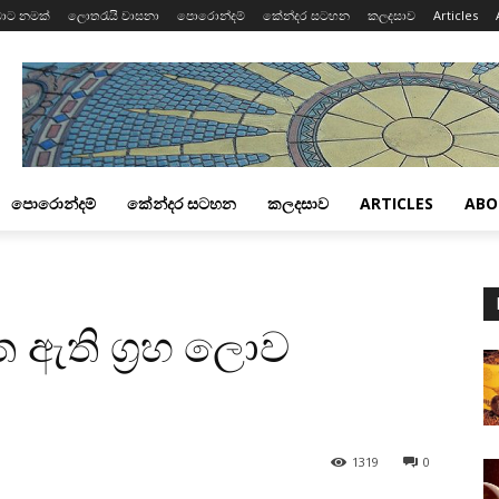
ාට නමක්
ලොතරැයි වාසනා
පොරොන්දම්
කේන්දර සටහන
කලදසාව
Articles
පොරොන්දම්
කේන්දර සටහන
කලදසාව
ARTICLES
ABO
 ඇති ග්‍රහ ලොව
1319
0