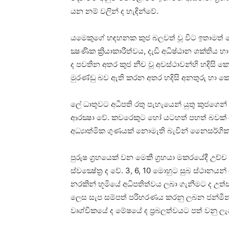
යන නම් වලින් ද හැඳින්වේ.
යමෙකුගේ හඳහනක කුජ බලවත් වූ විට ඉතාමත් උෙ
ක්‍ෂණික ක්‍රියාකාරීත්වය, දැඩි අධිෂ්ඨාන ශක්‌ත
ද පවතින අතර කුජ නීච වූ අවස්‌ථාවන්හි හදිසි
මුරණ්‌ඩු බව ඇති කරන අතර හදිසි අනතුරු හා ක
ලේ ධාතුවට අධිපති රතු පැහැයෙන් යුතු කුජගෙන් න
ආරක්‍ෂා වේ. කවරෙකුට හෝ යටහත් පහත් බවක්‌ 
අධ්‍යාත්මික ගුණයක්‌ නොමැති බැවින් නෛසර්ගික 
පුරුෂ ග්‍රහයෙක්‌ වන මෙකී ග්‍රහයා මකරයේදී උච්ච
ස්‌වක්‍ෂේත්‍ර ද වේ. 3, 6, 10 මොහුට සුබ ස්‌ථාන
නරකින් භූමියේ අධිපතිත්වය ලබා ගැනීමට ද උත්සා
ලෙස සැප සම්පත් පරිහරණය කරනු ලබන ජන්මීන
වෘශ්චිකයේ ද මේෂයේ ද ප්‍රබලත්වයට පත් වනු ලැ