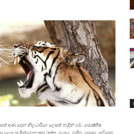
සත් අණ දෙන නිලධාරියා ලෙසත් හැඳින් වේ. ජ්‍යෙdතිෂ
ා ලෙස හැඳින්වෙන කුජ රක්‌ත, මංගල, මහීජ, භෞම, භූවිසුන