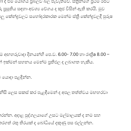
ී එම යෝගය ප්‍රබලව බල පැවැත්වේ. ස්‌ත්‍රීන්ගේ ප්‍රථම රජට
්‍රසූතිය සඳහා අවශ්‍ය වේගය ද කුජ විසින් ඇති කරයි. මුව
ලු කේන්ද්‍රවලට සහෝදරකාරක මෙන්ම ස්‌ත්‍රී කේන්ද්‍රවලදී පුරුෂ
 අඟහරුවාදා දිනයන්හි පෙ.ව. 6.00- 7.00 හා රාත්‍රිa 8.00 –
් ඉක්‌මන් සහනය මෙන්ම ප්‍රතිඵල ද ලබාගත හැකිය.
ට යොදා පළඳින්න.
රය නිසි ලෙස සකස්‌ කර පැළඳීමෙන් ද අපල තත්ත්වය මඟහරවා
ජා කරන්න. අදාළ පුද්ගලයාගේ උසට මල්මාලයක්‌ ද නම සහ
රගත් රතු තිරයක්‌ ද බෝධියේ දකුණු පස එල්ලන්න.